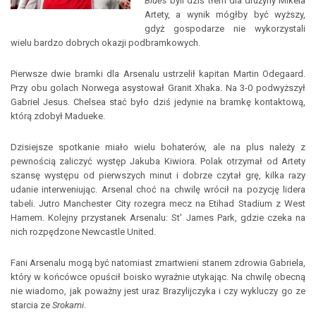
Blues
byli dziś tłem dla drużyny Mikela
Artety, a wynik mógłby być wyższy,
gdyż gospodarze nie wykorzystali
wielu bardzo dobrych okazji podbramkowych.
Pierwsze dwie bramki dla Arsenalu ustrzelił kapitan Martin Odegaard.
Przy obu golach Norwega asystował Granit Xhaka. Na 3-0 podwyższył
Gabriel Jesus. Chelsea stać było dziś jedynie na bramkę kontaktową,
którą zdobył Madueke.
Dzisiejsze spotkanie miało wielu bohaterów, ale na plus należy z
pewnością zaliczyć występ Jakuba Kiwiora. Polak otrzymał od Artety
szansę występu od pierwszych minut i dobrze czytał grę, kilka razy
udanie interweniując. Arsenal choć na chwilę wrócił na pozycję lidera
tabeli. Jutro Manchester City rozegra mecz na Etihad Stadium z West
Hamem. Kolejny przystanek Arsenalu: St' James Park, gdzie czeka na
nich rozpędzone Newcastle United.
Fani Arsenalu mogą być natomiast zmartwieni stanem zdrowia Gabriela,
który w końcówce opuścił boisko wyraźnie utykając. Na chwilę obecną
nie wiadomo, jak poważny jest uraz Brazylijczyka i czy wykluczy go ze
starcia ze
Srokami
.