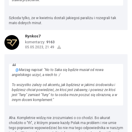
stawia przeciwnik."
Szkoda tylko, że w kwietniu dostali jakiegoś paraliżu i rozegrali tak
mało dobrych minut.
Rynkos7
komentarzy:
9163
05.05.2023, 21:49
@
Marzag napisał: "No to Saka się będzie musiał od nowa
angielskiego uczyć, a niech to :/
To wszystko zależy od akcentu, jak będziesz w jakimś środowisku i
będziesz chciał powiedzieć, że ktoś jest zabawny, i powiesz że ktoś
jest "fany" zamiast "funy" to ta osoba może poczuć się obrażona, a w
innym doceni komplement."
Aha. Kompletnie widzę nie zrozumiałeś o co chodzi. Bo akurat
chodziło o "th", z którym prawie każdy Polak ma problem i nie umie
tego poprawnie wypowiedzieć bo nie ma tego odpowiednika w naszym