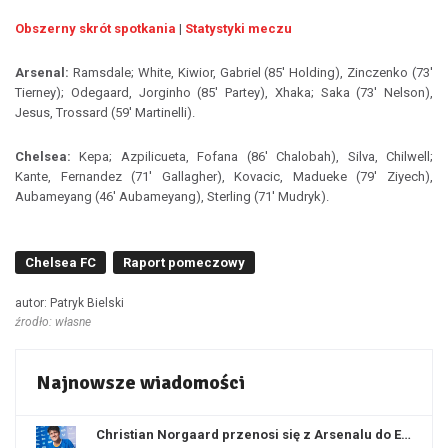
Obszerny skrót spotkania
|
Statystyki meczu
Arsenal:
Ramsdale; White, Kiwior, Gabriel (85' Holding), Zinczenko (73'
Tierney); Odegaard, Jorginho (85' Partey), Xhaka; Saka (73' Nelson),
Jesus, Trossard (59' Martinelli).
Chelsea:
Kepa; Azpilicueta, Fofana (86' Chalobah), Silva, Chilwell;
Kante, Fernandez (71' Gallagher), Kovacic, Madueke (79' Ziyech),
Aubameyang (46' Aubameyang), Sterling (71' Mudryk).
Chelsea FC
Raport pomeczowy
autor: Patryk Bielski
źrodło: własne
Najnowsze wiadomości
Christian Norgaard przenosi się z Arsenalu do Everton