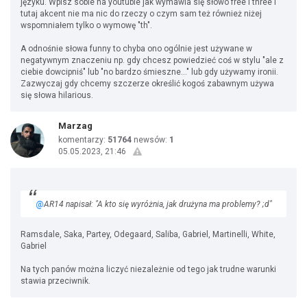
języku. Wpisz sobie na youtubie jak wymawia się słowo free i three i
tutaj akcent nie ma nic do rzeczy o czym sam też również niżej
wspomniałem tylko o wymowę "th".
A odnośnie słowa funny to chyba ono ogólnie jest używane w
negatywnym znaczeniu np. gdy chcesz powiedzieć coś w stylu "ale z
ciebie dowcipniś" lub "no bardzo śmieszne..." lub gdy używamy ironii.
Zazwyczaj gdy chcemy szczerze określić kogoś zabawnym używa
się słowa hilarious.
Marzag
komentarzy:
51764
newsów:
1
05.05.2023, 21:46
@
AR14 napisał: "A kto się wyróżnia, jak drużyna ma problemy? ;d"
Ramsdale, Saka, Partey, Odegaard, Saliba, Gabriel, Martinelli, White,
Gabriel
Na tych panów można liczyć niezależnie od tego jak trudne warunki
stawia przeciwnik.