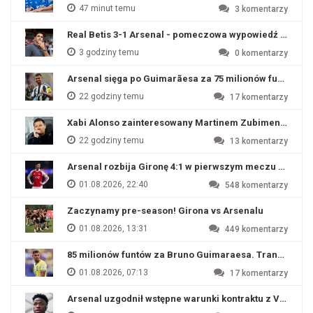
47 minut temu
3
komentarzy
Real Betis 3-1 Arsenal - pomeczowa wypowiedź Artety
3 godziny temu
0
komentarzy
Arsenal sięga po Guimarãesa za 75 milionów funtów
22 godziny temu
17
komentarzy
Xabi Alonso zainteresowany Martinem Zubimendim
22 godziny temu
13
komentarzy
Arsenal rozbija Gironę 4:1 w pierwszym meczu przyg
01.08.2026, 22:40
548
komentarzy
Zaczynamy pre-season! Girona vs Arsenalu
01.08.2026, 13:31
449
komentarzy
85 milionów funtów za Bruno Guimaraesa. Transfer na o
01.08.2026, 07:13
17
komentarzy
Arsenal uzgodnił wstępne warunki kontraktu z Viniciu