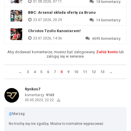
01.08.2026, 07:11
18
komentarzy
BBC: Arsenal składa ofertę za Bruno
23.07.2026, 20:29
14
komentarzy
Christos Tzolis Kanonierem!
23.07.2026, 14:36
4695
komentarzy
Aby dodawać komentarze, musisz być zalogowany.
Załóż konto
lub
zaloguj się w serwisie.
←
3
4
5
6
7
8
9
10
11
12
13
→
Rynkos7
komentarzy:
9163
05.05.2023, 22:22
@
Marzag:
No trochę się nie zgodzę. Można to normalnie wypracować.