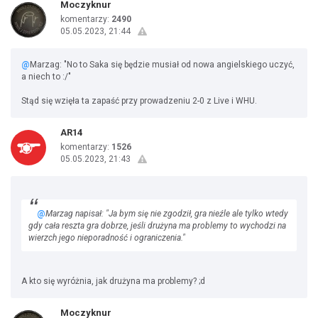
Moczyknur
komentarzy:
2490
05.05.2023, 21:44
@
Marzag: "No to Saka się będzie musiał od nowa angielskiego uczyć,
a niech to :/"
Stąd się wzięła ta zapaść przy prowadzeniu 2-0 z Live i WHU.
AR14
komentarzy:
1526
05.05.2023, 21:43
@
Marzag napisał: "Ja bym się nie zgodził, gra nieźle ale tylko wtedy
gdy cała reszta gra dobrze, jeśli drużyna ma problemy to wychodzi na
wierzch jego nieporadność i ograniczenia."
A kto się wyróżnia, jak drużyna ma problemy? ;d
Moczyknur