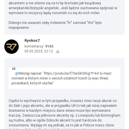
akcentem a nie silenie się na to by brzmiało jak książkowy
amerykański/brytyjski angielski. Jeśli będzie zachowana spójność w
wymowie to wszyscy będą rozumieli co się do nich mówi.
Dlatego nie uważam żeby mówienie "fri" zamiast "thri" było
niepoprawne.
Rynkos7
komentarzy:
9163
05.05.2023, 22:12
@
Marzag napisał: "https://youtu.be/f73wGkOihcg?t=64 tu masz
moment w którym mówi o swoich ostatnich trzech (a więc three)
piosenkach, których słuchał."
Ciężko to wychwycić w tym przypadku, możesz mieć racje akurat co
do Saki i jego akcentu, ale w przypadku UK to tak jak niżej napisałem
dosłownie w każdym miejscu dane słowo może być wymawiane
inaczej. Zwłaszcza północne akcenty np. z Liverpoolu lub Birmingham
są trudne, albo w ogóle Szkocki akcent to jest hardcore do
zrozumienia. Wydaję mi się jednak, że to jak w Polsce masz różne