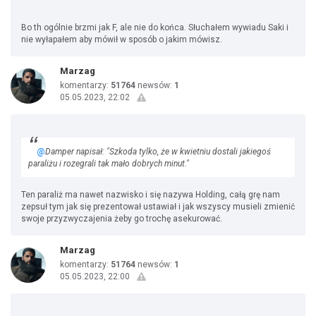
Bo th ogólnie brzmi jak F, ale nie do końca. Słuchałem wywiadu Saki i
nie wyłapałem aby mówił w sposób o jakim mówisz.
Marzag
komentarzy:
51764
newsów:
1
05.05.2023, 22:02
@
Damper napisał: "Szkoda tylko, że w kwietniu dostali jakiegoś
paraliżu i rozegrali tak mało dobrych minut."
Ten paraliż ma nawet nazwisko i się nazywa Holding, całą grę nam
zepsuł tym jak się prezentował ustawiał i jak wszyscy musieli zmienić
swoje przyzwyczajenia żeby go trochę asekurować.
Marzag
komentarzy:
51764
newsów:
1
05.05.2023, 22:00