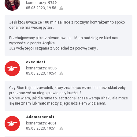
komentarzy:
9749
05.05.2023, 19:58
Jeśli ktoś uważa że 100 mln za Rice z rocznym kontraktem to spoko
cena nie ma więcej pytań .
Przehajpowany piłkarz niesamowicie . Mam nadzieję że ktoś nas
wyprzedzi o podpis Anglika .
Już wolę tego Hiszpana z Sociedad za połowę ceny .
executer1
komentarzy:
3505
05.05.2023, 19:54
Czy Rice to jest zawodnik, który znacząco wzmocni nasz skład żeby
przeznaczyć na niego prawie cały budżet ?
No nie wiem, jak dla mnie to jest trochę lepsza wersja Xhaki, ale może
się nie znam lub mało meczy z jego udziałem widziałem.
Adamarsenal1
komentarzy:
4661
05.05.2023, 19:51