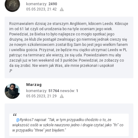
komentarzy:
2490
05.05.2023, 21:42
Rozmawialem dzisiaj ze starszym Anglikiem, kibicem Leeds. Kibicuje
im od 61 lat czyli od urodzenia bo na tyle oceniam jego wiek.
Powiedział, że Bielsa to było najlepsze co mogło spotkać jego
drużynę, że klub źle postąpił zwalniając go niemniej jednak cieszy się
że nowym szkoleniowcem został Big Sam bo jest jego wielkim fanem
i uwielbia gościa. Przyznał, że będzie mu ciężko utrzymać Leeds w PL
patrząc na terminarz ale wierzy, że się uda. Powiedziałem mu aby
zaczęli już w ten weekend od 3 punktów. Powiedział, że zobaczy co
da się zrobić. Nie wiem jak Was, ale mnie przekonał i uspokoił
;P
Marzag
komentarzy:
51764
newsów:
1
05.05.2023, 21:29
@
Rynkos7 napisał: "Tak, w tym przypadku chodziło o to, że
większość osób w szkole nauczono jedno i drugie czytać jako "fri" co
w przypadku "three" jest błędem."