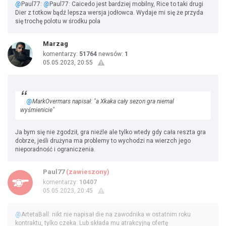
@
Paul77:
@
Paul77: Caicedo jest bardziej mobilny, Rice to taki drugi
Dier z totkow bądź lepsza wersja jodłowca. Wydaje mi się że przyda
się trochę polotu w środku pola
Marzag
komentarzy:
51764
newsów:
1
05.05.2023, 20:55
@
MarkOvermars napisał: "a Xkaka cały sezon gra niemal
wyśmienicie"
Ja bym się nie zgodził, gra nieźle ale tylko wtedy gdy cała reszta gra
dobrze, jeśli drużyna ma problemy to wychodzi na wierzch jego
nieporadność i ograniczenia.
Paul77
(zawieszony)
komentarzy:
10407
05.05.2023, 20:45
@
ArtetaBall: nikt nie napisał die na zawodnika w ostatnim roku
kontraktu, tylko czeka. Lub składa mu atrakcyjną ofertę