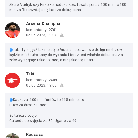
Skoro Mudryk czy Enzo Fernadeza kosztowalo ponad 100 mln to 100
mln za Rice wydaje się bardzo dobrą cena
ArsenalChampion
komentarzy:
9761
05.05.2023, 19:07
@
Taki: Ty się już tak nie bój o Arsenal, po awansie do ligi mistrzów
będzie miał dużo kasy do wydania i teraz jest właśnie dobra okazja
żeby wyciągnąć takiego Rice, a nie jakiegoś ugarte
Taki
komentarzy:
2409
05.05.2023, 19:03
@
Kaczaza: 100 mln funtów to 115 mln euro.
Dużo za dużo za Rice.
Są tańsze opcje.
Caicedo do wyjęcia za 80, Ugarte za 40.
Kaczaza