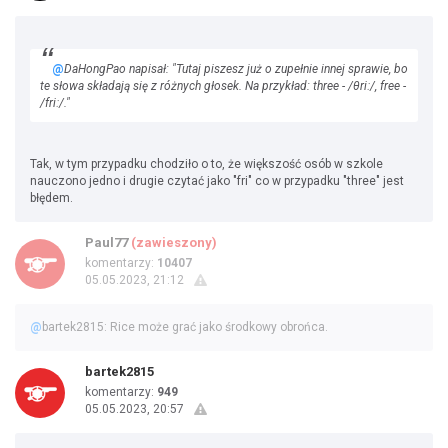
@
DaHongPao napisał: "Tutaj piszesz już o zupełnie innej sprawie, bo
te słowa składają się z różnych głosek. Na przykład: three - /θriː/, free -
/friː/."
Tak, w tym przypadku chodziło o to, że większość osób w szkole
nauczono jedno i drugie czytać jako "fri" co w przypadku "three" jest
błędem.
Paul77
(zawieszony)
komentarzy:
10407
05.05.2023, 21:12
@
bartek2815: Rice może grać jako środkowy obrońca.
bartek2815
komentarzy:
949
05.05.2023, 20:57