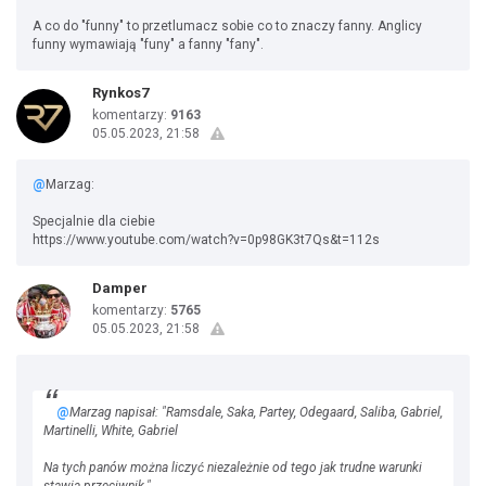
A co do "funny" to przetlumacz sobie co to znaczy fanny. Anglicy
funny wymawiają "funy" a fanny "fany".
Rynkos7
komentarzy:
9163
05.05.2023, 21:58
@
Marzag:
Specjalnie dla ciebie
https://www.youtube.com/watch?v=0p98GK3t7Qs&t=112s
Damper
komentarzy:
5765
05.05.2023, 21:58
@
Marzag napisał: "Ramsdale, Saka, Partey, Odegaard, Saliba, Gabriel,
Martinelli, White, Gabriel
Na tych panów można liczyć niezależnie od tego jak trudne warunki