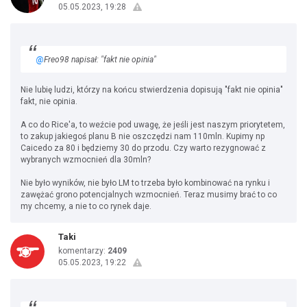
05.05.2023, 19:28
@
Freo98 napisał: "fakt nie opinia"
Nie lubię ludzi, którzy na końcu stwierdzenia dopisują "fakt nie opinia"
fakt, nie opinia.
A co do Rice'a, to weźcie pod uwagę, że jeśli jest naszym priorytetem,
to zakup jakiegoś planu B nie oszczędzi nam 110mln. Kupimy np
Caicedo za 80 i będziemy 30 do przodu. Czy warto rezygnować z
wybranych wzmocnień dla 30mln?
Nie było wyników, nie było LM to trzeba było kombinować na rynku i
zawężać grono potencjalnych wzmocnień. Teraz musimy brać to co
my chcemy, a nie to co rynek daje.
Taki
komentarzy:
2409
05.05.2023, 19:22