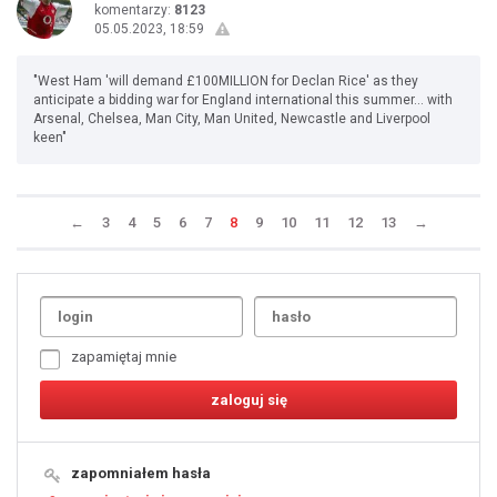
komentarzy:
8123
05.05.2023, 18:59
"West Ham 'will demand £100MILLION for Declan Rice' as they
anticipate a bidding war for England international this summer... with
Arsenal, Chelsea, Man City, Man United, Newcastle and Liverpool
keen"
←
3
4
5
6
7
8
9
10
11
12
13
→
Uda
1
2
3
4
5
6
7
zapamiętaj mnie
8
9
10
11
12
13
14
15
16
17
18
19
zapomniałem hasła
20
21