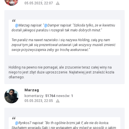
05.05.2023, 22:07
@
Marzag napisał: "
@
Damper napisał: "Szkoda tylko, że w kwietniu
dostali jakiegoś paraliżu i rozegrali tak mało dobrych minut."
Ten paraliż ma nawet nazwisko i się nazywa Holding, całą grę nam
zepsuł tym jak się prezentował ustawiał i jak wszyscy musieli zmienić
swoje przyzwyczajenia żeby go trochę asekurować."
Holding na pewno nie pomagał, ale zrzucenie teraz całej winy na
niego to jest zbyt duże uproszczenie. Najłatwiej jest znaleźć kozła
ofiarnego.
Marzag
komentarzy:
51764
newsów:
1
05.05.2023, 22:05
@
Rynkos7 napisał: "Bo th ogólnie brzmi jak F, ale nie do końca.
Słuchałem wywiadu Saki i nie wyłapałem aby mówił w sposób o jakim