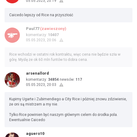
05.05.2023, 20:19
Caicedo lepszy od Rice na przyszłość
Paul77
(zawieszony)
komentarzy:
10407
05.05.2023, 20:06
Rice wchodzi w ostatni rok kontraktu, więc cena nie będzie szła w
górę. Myślę że ok 60 mln funtów to dobra cena.
arsenallord
komentarzy:
34854
newsów:
117
05.05.2023, 20:03
Kupimy Ugarte i Zubimendiego a City Rice i później znowu zdziwienie,
że oni są mistrzem a my nie.
Tylko Rice powinien być naszym głównym celem do środka pola.
Ewentualnie Caicedo
aguero10