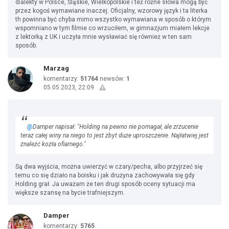
dialekty w Polsce, Śląskie, Wielkopolskie i też różne słowa mogą być
przez kogoś wymawiane inaczej. Oficjalny, wzorowy język i ta literka
th powinna być chyba mimo wszystko wymawiana w sposób o którym
wspomniano w tym filmie co wrzuciłem, w gimnazjum miałem lekcje
z lektorką z UK i uczyła mnie wysławiać się również w ten sam
sposób.
Marzag
komentarzy:
51764
newsów:
1
05.05.2023, 22:09
@
Damper napisał: "Holding na pewno nie pomagał, ale zrzucenie
teraz całej winy na niego to jest zbyt duże uproszczenie. Najłatwiej jest
znaleźć kozła ofiarnego."
Są dwa wyjścia, można uwierzyć w czary/pecha, albo przyjrzeć się
temu co się działo na boisku i jak drużyna zachowywała się gdy
Holding grał. Ja uważam że ten drugi sposób oceny sytuacji ma
większe szansę na bycie trafniejszym.
Damper
komentarzy:
5765