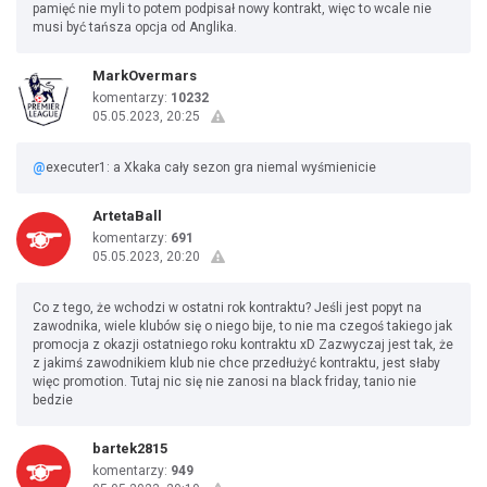
pamięć nie myli to potem podpisał nowy kontrakt, więc to wcale nie
musi być tańsza opcja od Anglika.
MarkOvermars
komentarzy:
10232
05.05.2023, 20:25
@
executer1: a Xkaka cały sezon gra niemal wyśmienicie
ArtetaBall
komentarzy:
691
05.05.2023, 20:20
Co z tego, że wchodzi w ostatni rok kontraktu? Jeśli jest popyt na
zawodnika, wiele klubów się o niego bije, to nie ma czegoś takiego jak
promocja z okazji ostatniego roku kontraktu xD Zazwyczaj jest tak, że
z jakimś zawodnikiem klub nie chce przedłużyć kontraktu, jest słaby
więc promotion. Tutaj nic się nie zanosi na black friday, tanio nie
bedzie
bartek2815
komentarzy:
949