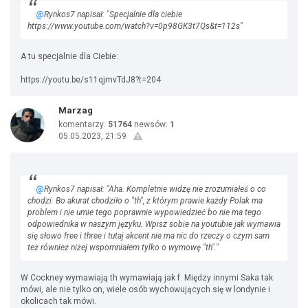
@
Rynkos7 napisał: "Specjalnie dla ciebie
https://www.youtube.com/watch?v=0p98GK3t7Qs&t=112s"
A tu specjalnie dla Ciebie:
https://youtu.be/s11qjmvTdJ8?t=204
Marzag
komentarzy:
51764
newsów:
1
05.05.2023, 21:59
@
Rynkos7 napisał: "Aha. Kompletnie widzę nie zrozumiałeś o co
chodzi. Bo akurat chodziło o "th", z którym prawie każdy Polak ma
problem i nie umie tego poprawnie wypowiedzieć bo nie ma tego
odpowiednika w naszym języku. Wpisz sobie na youtubie jak wymawia
się słowo free i three i tutaj akcent nie ma nic do rzeczy o czym sam
też również niżej wspomniałem tylko o wymowę "th"."
W Cockney wymawiają th wymawiają jak f. Między innymi Saka tak
mówi, ale nie tylko on, wiele osób wychowujących się w londynie i
okolicach tak mówi.