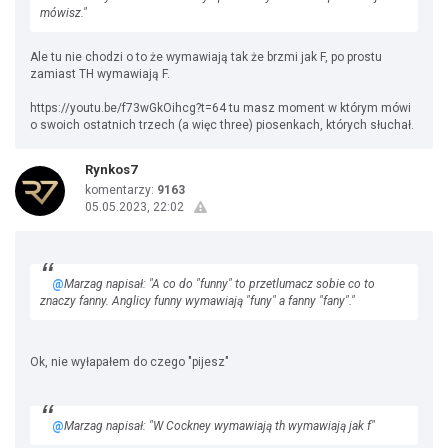
mówisz."
Ale tu nie chodzi o to że wymawiają tak że brzmi jak F, po prostu
zamiast TH wymawiają F.
https://youtu.be/f73wGkOihcg?t=64 tu masz moment w którym mówi
o swoich ostatnich trzech (a więc three) piosenkach, których słuchał.
Rynkos7
komentarzy:
9163
05.05.2023, 22:02
@
Marzag napisał: "A co do "funny" to przetlumacz sobie co to
znaczy fanny. Anglicy funny wymawiają "funy" a fanny "fany"."
Ok, nie wyłapałem do czego "pijesz"
@
Marzag napisał: "W Cockney wymawiają th wymawiają jak f"