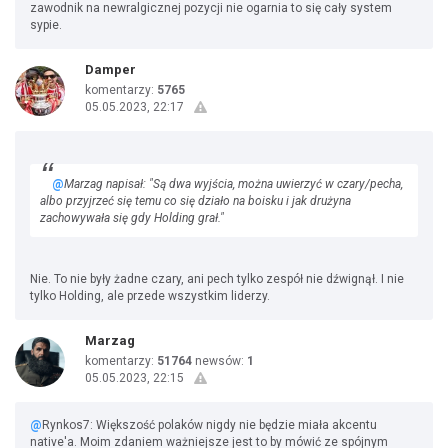
zawodnik na newralgicznej pozycji nie ogarnia to się cały system
sypie.
Damper
komentarzy:
5765
05.05.2023, 22:17
@
Marzag napisał: "Są dwa wyjścia, można uwierzyć w czary/pecha,
albo przyjrzeć się temu co się działo na boisku i jak drużyna
zachowywała się gdy Holding grał."
Nie. To nie były żadne czary, ani pech tylko zespół nie dźwignął. I nie
tylko Holding, ale przede wszystkim liderzy.
Marzag
komentarzy:
51764
newsów:
1
05.05.2023, 22:15
@
Rynkos7: Większość polaków nigdy nie będzie miała akcentu
native'a. Moim zdaniem ważniejsze jest to by mówić ze spójnym