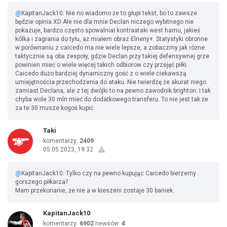
@
KapitanJack10: Nie no wiadomo że to głupi tekst, bo to zawsze
będzie opinia XD Ale nie dla mnie Declan niczego wybitnego nie
pokazuje, bardzo często spowalniał kontraataki west hamu, jakieś
kólka i zagrania do tyłu, aż miałem obraz Elneny+. Statystyki obronne
w porównaniu z caicedo ma nie wiele lepsze, a zobaczmy jak różne
taktycznie są oba zespoły, gdzie Declan przy takiej defensywnej grze
powinien mieć o wiele więcej takich odbiorow czy przejęć piłki.
Caicedo dużo bardziej dynamiczny gość z o wiele ciekawszą
umiejętnościa przechodzenia do ataku. Nie twierdzę że akurat niego
zamiast Declana, ale z tej dwójki to na pewno zawodnik brighton. I tak
chyba wole 30 mln mieć do dodatkowego transferu. To nie jest tak że
za te 30 musze kogoś kupić.
Taki
komentarzy:
2409
05.05.2023, 19:32
@
KapitanJack10: Tylko czy na pewno kupując Caicedo bierzemy
gorszego piłkarza?
Mam przekonanie, że nie a w kieszeni zostaje 30 baniek.
KapitanJack10
komentarzy:
6902
newsów:
4