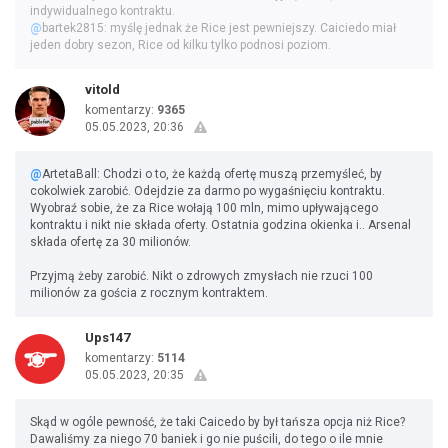
indywidualnego kontraktu.
@
bartek2815: myślę jednak że Rice jest pewniejszy. Caiciedo miał
jeden dobry sezon, Rice od kilku tylko podnosi poziom.
vitold
komentarzy:
9365
05.05.2023, 20:36
@
ArtetaBall: Chodzi o to, że każdą ofertę muszą przemyśleć, by
cokolwiek zarobić. Odejdzie za darmo po wygaśnięciu kontraktu.
Wyobraź sobie, że za Rice wołają 100 mln, mimo upływającego
kontraktu i nikt nie składa oferty. Ostatnia godzina okienka i.. Arsenal
składa ofertę za 30 milionów.
Przyjmą żeby zarobić. Nikt o zdrowych zmysłach nie rzuci 100
milionów za gościa z rocznym kontraktem.
Ups147
komentarzy:
5114
05.05.2023, 20:35
Skąd w ogóle pewność, że taki Caicedo by był tańsza opcja niż Rice?
Dawaliśmy za niego 70 baniek i go nie puścili, do tego o ile mnie