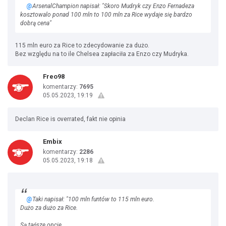
@
ArsenalChampion napisał: "Skoro Mudryk czy Enzo Fernadeza
kosztowalo ponad 100 mln to 100 mln za Rice wydaje się bardzo
dobrą cena"
115 mln euro za Rice to zdecydowanie za dużo.
Bez względu na to ile Chelsea zapłaciła za Enzo czy Mudryka.
Freo98
komentarzy:
7695
05.05.2023, 19:19
Declan Rice is overrated, fakt nie opinia
Embix
komentarzy:
2286
05.05.2023, 19:18
@
Taki napisał: "100 mln funtów to 115 mln euro.
Dużo za dużo za Rice.
Są tańsze opcje.