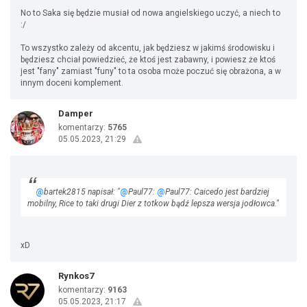
No to Saka się będzie musiał od nowa angielskiego uczyć, a niech to
:/
To wszystko zależy od akcentu, jak będziesz w jakimś środowisku i
będziesz chciał powiedzieć, że ktoś jest zabawny, i powiesz że ktoś
jest "fany" zamiast "funy" to ta osoba może poczuć się obrażona, a w
innym doceni komplement.
Damper
komentarzy:
5765
05.05.2023, 21:29
@
bartek2815 napisał: "
@
Paul77:
@
Paul77: Caicedo jest bardziej
mobilny, Rice to taki drugi Dier z totkow bądź lepsza wersja jodłowca."
xD
Rynkos7
komentarzy:
9163
05.05.2023, 21:17