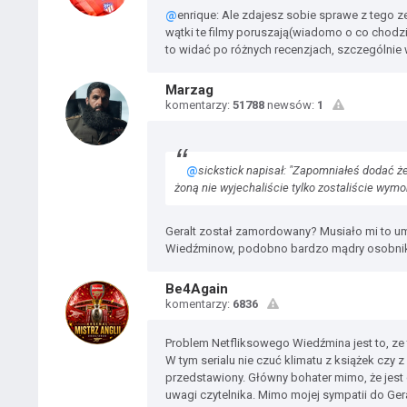
@
enrique: Ale zdajesz sobie sprawe z tego ze 
wątki te filmy poruszają(wiadomo o co chodz
to widać po różnych recenzjach, szczególnie
Marzag
komentarzy:
51788
newsów:
1
@
sickstick napisał: "Zapomniałeś dodać że
żoną nie wyjechaliście tylko zostaliście wymo
Geralt został zamordowany? Musiało mi to u
Wiedźminow, podobno bardzo mądry osobni
Be4Again
komentarzy:
6836
Problem Netfliksowego Wiedźmina jest to, ze t
W tym serialu nie czuć klimatu z książek czy
przedstawiony. Główny bohater mimo, że jest 
uwagi czytelnika. Mimo mojej sympatii do Gera