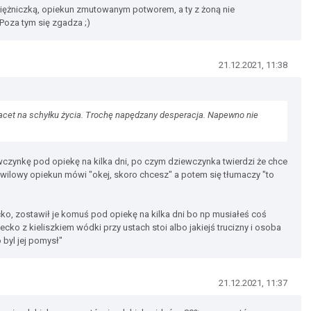
siężniczką, opiekun zmutowanym potworem, a ty z żoną nie
Poza tym się zgadza ;)
21.12.2021, 11:38
facet na schyłku życia. Trochę napędzany desperacja. Napewno nie
wczynkę pod opiekę na kilka dni, po czym dziewczynka twierdzi że chce
j chwilowy opiekun mówi "okej, skoro chcesz" a potem się tłumaczy "to
cko, zostawił je komuś pod opiekę na kilka dni bo np musiałeś coś
ecko z kieliszkiem wódki przy ustach stoi albo jakiejś trucizny i osoba
 byl jej pomysł"
21.12.2021, 11:37