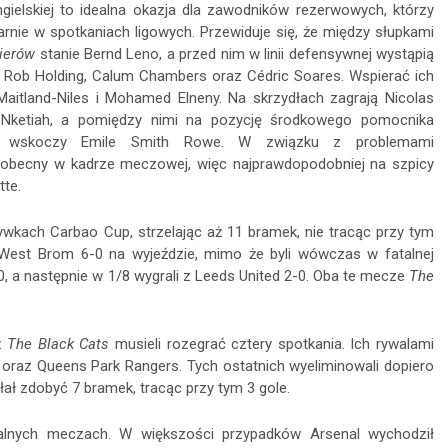
ngielskiej to idealna okazja dla zawodników rezerwowych, którzy
larnie w spotkaniach ligowych. Przewiduje się, że między słupkami
ierów
stanie Bernd Leno, a przed nim w linii defensywnej wystąpią
 Rob Holding, Calum Chambers oraz Cédric Soares. Wspierać ich
Maitland-Niles i Mohamed Elneny. Na skrzydłach zagrają Nicolas
 Nketiah, a pomiędzy nimi na pozycję środkowego pomocnika
o wskoczy Emile Smith Rowe. W związku z problemami
e obecny w kadrze meczowej, więc najprawdopodobniej na szpicy
tte.
ywkach Carbao Cup, strzelając aż 11 bramek, nie tracąc przy tym
 West Brom 6-0 na wyjeździe, mimo że byli wówczas w fatalnej
, a następnie w 1/8 wygrali z Leeds United 2-0. Oba te mecze
The
ż
The Black Cats
musieli rozegrać cztery spotkania. Ich rywalami
ic oraz Queens Park Rangers. Tych ostatnich wyeliminowali dopiero
ał zdobyć 7 bramek, tracąc przy tym 3 gole.
jalnych meczach. W większości przypadków Arsenal wychodził