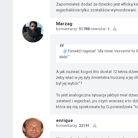
Zapomniałeś dodać że dziecko jest elficką k
wyjechaliście tylko zostaliście wymordowani. 
Marzag
komentarzy:
51788
newsów:
1
@
TomekO napisał: "dla mnie Vessemir to 
debil."
A jak nazwać kogoś kto dostał 12 letnia dzie
żeby wlać w jej żyły śmiertelna truciznę a je
był jej wybór"?
To jest analogiczna sytuacja jakbyś miał dzie
załatwić i wyjechać, po czym wracasz a to dzi
która się nią opiekowała by Ci powiedziała "to
enrique
komentarzy:
22191