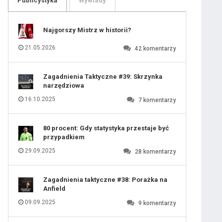
Publicystyka
Wywiady
109
110
111
112
113
114
Najgorszy Mistrz w historii?
115
116
117
118
21.05.2026
42
komentarzy
119
120
121
122
123
124
Zagadnienia Taktyczne #39: Skrzynka
125
126
narzędziowa
127
128
129
130
16.10.2025
7
komentarzy
131
80 procent: Gdy statystyka przestaje być
przypadkiem
29.09.2025
28
komentarzy
Zagadnienia taktyczne #38: Porażka na
Anfield
09.09.2025
9
komentarzy