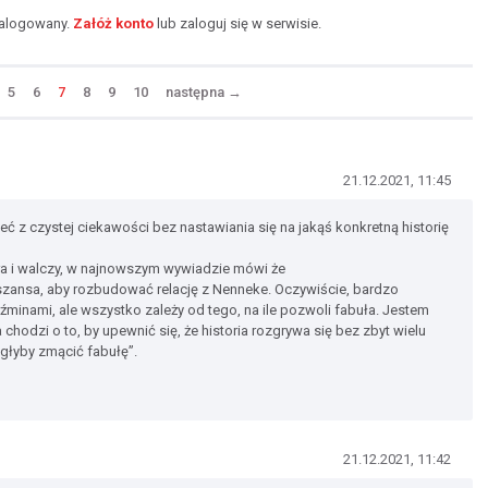
zalogowany.
Załóż konto
lub zaloguj się w serwisie.
5
6
7
8
9
10
następna
→
21.12.2021, 11:45
zeć z czystej ciekawości bez nastawiania się na jakąś konkretną historię
tara i walczy, w najnowszym wywiadzie mówi że
 szansa, aby rozbudować relację z Nenneke. Oczywiście, bardzo
minami, ale wszystko zależy od tego, na ile pozwoli fabuła. Jestem
 chodzi o to, by upewnić się, że historia rozgrywa się bez zbyt wielu
łyby zmącić fabułę”.
21.12.2021, 11:42