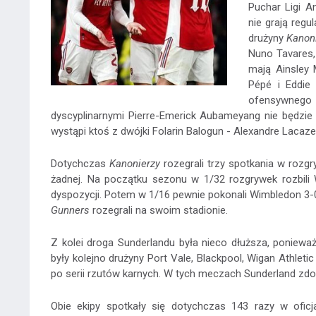
Puchar Ligi A
nie grają regu
drużyny
Kanon
Nuno Tavares,
mają Ainsley 
Pépé i Eddie
ofensywneg
dyscyplinarnymi Pierre-Emerick Aubameyang nie będzi
wystąpi ktoś z dwójki Folarin Balogun - Alexandre Lacaze
Dotychczas
Kanonierzy
rozegrali trzy spotkania w rozgr
żadnej. Na początku sezonu w 1/32 rozgrywek rozbili
dyspozycji. Potem w 1/16 pewnie pokonali Wimbledon 3-0
Gunners
rozegrali na swoim stadionie.
Z kolei droga Sunderlandu była nieco dłuższa, poniewa
były kolejno drużyny Port Vale, Blackpool, Wigan Athlet
po serii rzutów karnych. W tych meczach Sunderland zdoł
Obie ekipy spotkały się dotychczas 143 razy w ofic