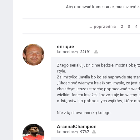
Aby dodawać komentarze, musisz być 
←
poprzednia
2
3
4
enrique
komentarzy:
22191
Z tego serialu już nic nie będzie, można obejr
i tyle.
Żal mi tylko Cavilla bo koleś naprawdę się s
„Chcąc być wiernym książkom, myślę, że jest
chciałbym jeszcze trochę popracować z wiedź
wielkim fanem książek i pozostaję im wierny, a
odstępstw lub pobocznych wątków, które mog
Nie z tą showrunnerką kolego...
ArsenalChampion
komentarzy:
9767