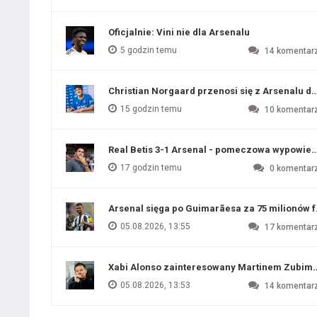
Oficjalnie: Vini nie dla Arsenalu
5 godzin temu
14
komentar
Christian Norgaard przenosi się z Arsenalu do
15 godzin temu
10
komentar
Real Betis 3-1 Arsenal - pomeczowa wypowied
17 godzin temu
0
komentar
Arsenal sięga po Guimarãesa za 75 milionów 
05.08.2026, 13:55
17
komentar
Xabi Alonso zainteresowany Martinem Zubim
05.08.2026, 13:53
14
komentar