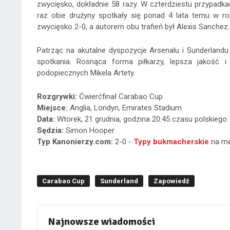
zwycięsko, dokładnie 58 razy. W czterdziestu przypadka
raz obie drużyny spotkały się ponad 4 lata temu w r
zwycięsko 2-0, a autorem obu trafień był Alexis Sanchez.
Patrząc na akutalne dyspozycje Arsenalu i Sunderlandu
spotkania. Rosnąca forma piłkarzy, lepsza jakość
podopiecznych Mikela Artety.
Rozgrywki:
Ćwierćfinał Carabao Cup
Miejsce:
Anglia, Londyn, Emirates Stadium
Data:
Wtorek, 21 grudnia, godzina 20:45 czasu polskiego
Sędzia:
Simon Hooper
Typ Kanonierzy.com:
2-0 -
Typy bukmacherskie
na me
Carabao Cup
Sunderland
Zapowiedź
Najnowsze wiadomości