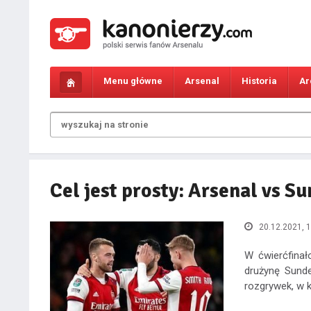
Menu główne
Arsenal
Historia
Ar
Cel jest prosty: Arsenal vs S
20.12.2021, 1
W ćwierćfina
drużynę Sunde
rozgrywek, w 