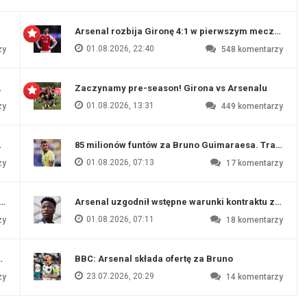
Arsenal rozbija Gironę 4:1 w pierwszym meczu prz
01.08.2026, 22:40
zy
548
komentarzy
 Evertonu
Zaczynamy pre-season! Girona vs Arsenalu
01.08.2026, 13:31
zy
449
komentarzy
ź Artety
85 milionów funtów za Bruno Guimaraesa. Transfer na
01.08.2026, 07:13
zy
17
komentarzy
funtów
Arsenal uzgodnił wstępne warunki kontraktu z Vinic
01.08.2026, 07:11
zy
18
komentarzy
endim
BBC: Arsenal składa ofertę za Bruno
23.07.2026, 20:29
zy
14
komentarzy