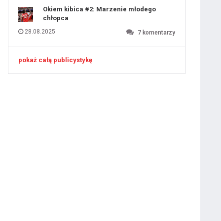
Okiem kibica #2: Marzenie młodego
chłopca
ygotowawczym
28.08.2025
7
komentarzy
pokaż całą publicystykę
 ostatniej prostej
iusem Juniorem?