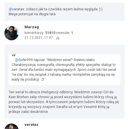
@
varatas: zobacz jak ta czwórka razem ładnie wygląda :):)
Mega potencjał na długie lata
Marzag
komentarzy:
51810
newsów:
1
21.12.2021, 11:07
@
Gofer999 napisał: "Weidźmin serial? Średnio/słabo.
Charakteryzacja, scenografia, choreografia, efekty specjalne, dialogi to
żart. Serial dla bardzo mało wymagających. Sporo osób lubi ten serial
"na siłę" bo ma związek z lubianą marką i kompletnie zamykają się na
wady tej produkcji. :D"
Ten serial to obraza inteligencji odbiorcy. Wiedźmin zawozi Ciri do
Kaer Morhen żeby chronić ją przed wszystkimi ludźmi którzy chcą ją
porwać lub skrzywdzić. A tymczasem jedynymi ludźmi którzy robią jej
krzywdę są wszyscy znajomi Geralta xd w tym Vesemir który ją
próbuje zabić dwukrotnie.
varatas