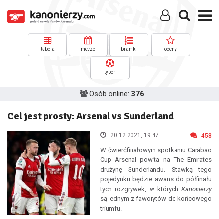
tabela
mecze
bramki
oceny
typer
Osób online:
376
Cel jest prosty: Arsenal vs Sunderland
20.12.2021, 19:47
458
W ćwierćfinałowym spotkaniu Carabao
Cup Arsenal powita na The Emirates
drużynę Sunderlandu. Stawką tego
pojedynku będzie awans do półfinału
tych rozgrywek, w których
Kanonierzy
są jednym z faworytów do końcowego
triumfu.