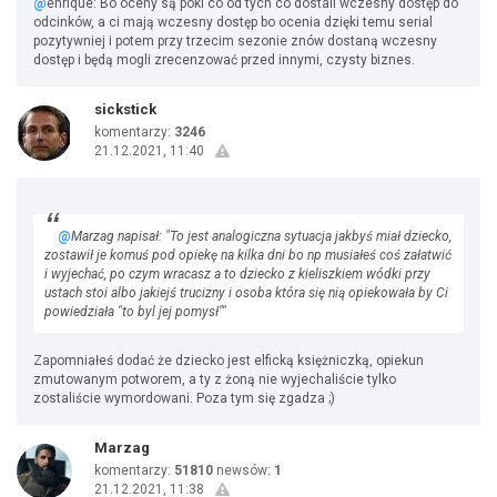
@
enrique: Bo oceny są póki co od tych co dostali wczesny dostęp do
odcinków, a ci mają wczesny dostęp bo ocenia dzięki temu serial
pozytywniej i potem przy trzecim sezonie znów dostaną wczesny
dostęp i będą mogli zrecenzować przed innymi, czysty biznes.
sickstick
komentarzy:
3246
21.12.2021, 11:40
@
Marzag napisał: "To jest analogiczna sytuacja jakbyś miał dziecko,
zostawił je komuś pod opiekę na kilka dni bo np musiałeś coś załatwić
i wyjechać, po czym wracasz a to dziecko z kieliszkiem wódki przy
ustach stoi albo jakiejś trucizny i osoba która się nią opiekowała by Ci
powiedziała "to byl jej pomysł""
Zapomniałeś dodać że dziecko jest elficką księżniczką, opiekun
zmutowanym potworem, a ty z żoną nie wyjechaliście tylko
zostaliście wymordowani. Poza tym się zgadza ;)
Marzag
komentarzy:
51810
newsów:
1
21.12.2021, 11:38