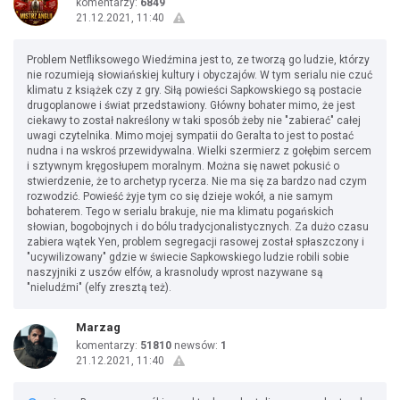
komentarzy:
6849
21.12.2021, 11:40
Problem Netfliksowego Wiedźmina jest to, ze tworzą go ludzie, którzy
nie rozumieją słowiańskiej kultury i obyczajów. W tym serialu nie czuć
klimatu z książek czy z gry. Siłą powieści Sapkowskiego są postacie
drugoplanowe i świat przedstawiony. Główny bohater mimo, że jest
ciekawy to został nakreślony w taki sposób żeby nie "zabierać" całej
uwagi czytelnika. Mimo mojej sympatii do Geralta to jest to postać
nudna i na wskroś przewidywalna. Wielki szermierz z gołębim sercem
i sztywnym kręgosłupem moralnym. Można się nawet pokusić o
stwierdzenie, że to archetyp rycerza. Nie ma się za bardzo nad czym
rozwodzić. Powieść żyje tym co się dzieje wokół, a nie samym
bohaterem. Tego w serialu brakuje, nie ma klimatu pogańskich
słowian, bogobojnych i do bólu tradycjonalistycznych. Za dużo czasu
zabiera wątek Yen, problem segregacji rasowej został spłaszczony i
"ucywilizowany" gdzie w świecie Sapkowskiego ludzie robili sobie
naszyjniki z uszów elfów, a krasnoludy wprost nazywane są
"nieludźmi" (elfy zresztą też).
Marzag
komentarzy:
51810
newsów:
1
21.12.2021, 11:40