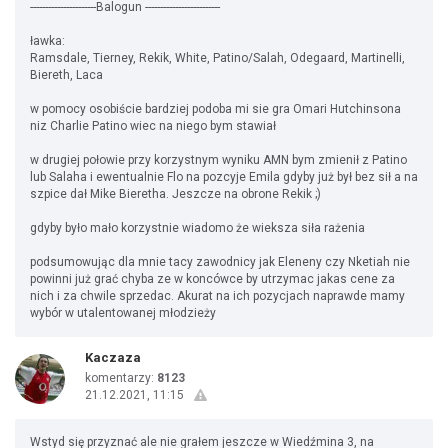
----------------------Balogun -------------------------
ławka:
Ramsdale, Tierney, Rekik, White, Patino/Salah, Odegaard, Martinelli,
Biereth, Laca
w pomocy osobiście bardziej podoba mi sie gra Omari Hutchinsona
niz Charlie Patino wiec na niego bym stawiał
w drugiej połowie przy korzystnym wyniku AMN bym zmienił z Patino
lub Salaha i ewentualnie Flo na pozcyje Emila gdyby już był bez sił a na
szpice dał Mike Bieretha. Jeszcze na obrone Rekik ;)
gdyby było mało korzystnie wiadomo że wieksza siła rażenia
podsumowując dla mnie tacy zawodnicy jak Eleneny czy Nketiah nie
powinni już grać chyba ze w koncówce by utrzymac jakas cene za
nich i za chwile sprzedac. Akurat na ich pozycjach naprawde mamy
wybór w utalentowanej młodzieży
Kaczaza
komentarzy:
8123
21.12.2021, 11:15
Wstyd się przyznać ale nie grałem jeszcze w Wiedźmina 3, na