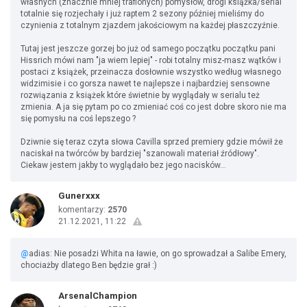
własnych (znacznie mniej trafionych) pomysłów, drogi książka/serial
totalnie się rozjechały i już raptem 2 sezony później mieliśmy do
czynienia z totalnym zjazdem jakościowym na każdej płaszczyźnie.
Tutaj jest jeszcze gorzej bo już od samego początku początku pani
Hissrich mówi nam "ja wiem lepiej" - robi totalny misz-masz wątków i
postaci z książek, przeinacza dosłownie wszystko według własnego
widzimisie i co gorsza nawet te najlepsze i najbardziej sensowne
rozwiązania z książek które świetnie by wyglądały w serialu też
zmienia. A ja się pytam po co zmieniać coś co jest dobre skoro nie ma
się pomysłu na coś lepszego ?
Dziwnie się teraz czyta słowa Cavilla sprzed premiery gdzie mówił że
naciskał na twórców by bardziej "szanowali materiał źródłowy".
Ciekaw jestem jakby to wyglądało bez jego nacisków...
Gunerxxx
komentarzy:
2570
21.12.2021, 11:22
@
adias: Nie posadzi Whita na ławie, on go sprowadzał a Salibe Emery,
chociażby dlatego Ben będzie grał :)
ArsenalChampion