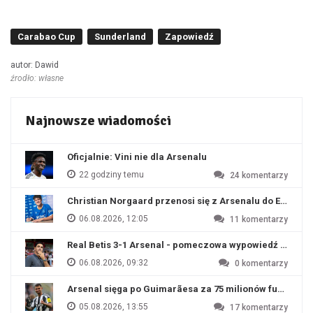
Carabao Cup
Sunderland
Zapowiedź
autor: Dawid
źrodło: własne
Najnowsze wiadomości
Oficjalnie: Vini nie dla Arsenalu
22 godziny temu
24
komentarzy
Christian Norgaard przenosi się z Arsenalu do Everton
06.08.2026, 12:05
11
komentarzy
Real Betis 3-1 Arsenal - pomeczowa wypowiedź Artety
06.08.2026, 09:32
0
komentarzy
Arsenal sięga po Guimarãesa za 75 milionów funtów
05.08.2026, 13:55
17
komentarzy