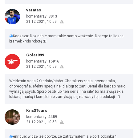
varatas
komentarzy:
3013
21.12.2021, 10:59
@
Kaczaza: Dokładnie mam takie samo wrażenie. Do tego ta liczba
bramek - robi robotę :D
Gofer999
komentarzy:
15916
21.12.2021, 10:59
Weidźmin serial? Średnio/słabo. Charakteryzacja, scenografia,
choreografia, efekty specjalne, dialogi to żart. Serial dla bardzo mało
wymagających. Sporo osób lubi ten serial "na siłę" bo ma związek z
lubianą marką i kompletnie zamykają się na wady tej produkcji. :D
Kris3Tears
komentarzy:
4489
21.12.2021, 10:58
@
enrique: widzę, że dobrze, że zatrzymałem się po 1 odcinku 1