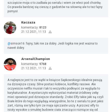
szczęście moja o to zadbała po serialu i wiem że wleci pod choinkę.
Co prawda bardziej się cieszę z gadżetów na siłownię ale to też fajny
pomysł.
Kaczaza
komentarzy:
8123
21.12.2021, 11:13
@
simson16: fajny, taki nie za dobry. Jeśli logika nie jest ważna to
nawet dobry.
ArsenalChampion
komentarzy:
9768
21.12.2021, 11:13
A najlepsze jest to ze wątki w książce Sapkowskiego idealnie pasują
na dzisiejsze czasy. Silne postaci kobiece, konflikty rasowe. Ale
oczywiście netflix musiał i tak to wszystko podkręcić ze wygląda to
karykaturalnie. A wystarczyło wykorzystać materiał źródłowy zeby
mieć opowieść pod dzisiejsze standardy. Zrobić Elfy takie jaki są czyli
Białe które do tego wyglądają wiarygodnie, bo te z serialu to jest jakiś
zart, różnią sie tylko tym ze maja spiczaste uszy. A przciez elfy to
isioty wysokie o smukłej budowie ciała znacząco rozniące się od