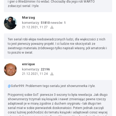
i gier o Wiedźminie i to widać. Chociażby dla jego roli WARTO
zobaczyć serial. I tyle.
Marzag
komentarzy:
51810
newsów:
1
21.12.2021, 11:27
Ten serial robi ekipa niedoświadczonych ludzi, dla większości z nich
to jest pierwszy poważny projekt. I ci ludzie nie skorzystali ze
świetnego materiału źródłowego tylko napisali własny, pół amatorski i
to poszło w świat.
enrique
komentarzy:
22196
21.12.2021, 11:24
@
Gofer999: Problemem tego serialu jest showrunnerka i tyle.
Przypomnij sobie GoT: pierwsze 3 sezony to była rewelacja. Jak długo
showrunnerzy trzymali się książek i nawet zmieniając pewne rzeczy
adaptowali je w miarę zgodnie z duchem oryginału - tak długo ten
serial miał w sobie pierwiastek doskonałości. Potem jednak zaczęli
coraz luźniej podchodzić do tematu książek i adaptowali coraz więcej