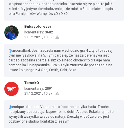
kto pisał scenariusz do tego odcinka - okazało się że pisał to jakiś
koleś który jedyne doświadczenie jakie miał to 8 odcinków do spin-
offa Pamiętników Wampirów xD xD xD
Bukayoforever
komentarzy:
3682
21.12.2021, 10:39
@
arsenallord: Jesli zaczela nam wychodzic gra 4 z tylu to raczej
bym nie ryzykowal na 5. Tym bardziej, ze nasza defensywa jest
bardzo szczelna i bardziej niz kolejnego obroncy to brakuje nam
pomocnika lub napastnika. Gra 5 z tylu zmusza do posadzenia na
lawce kolejnego z 4 Ode, Smith, Gabi, Saka.
TomekO
komentarzy:
2891
21.12.2021, 10:37
@
enrique: dla mnie Vessemir to facet na schyłku życia. Trochę
napędzany desperacja. Napewno nie debil. A co do Eskela fajnie to
wymyślili wszystko wraca do natury. Zresztą widać że ciało jest
pozbawione śladów kontaktu z leszym