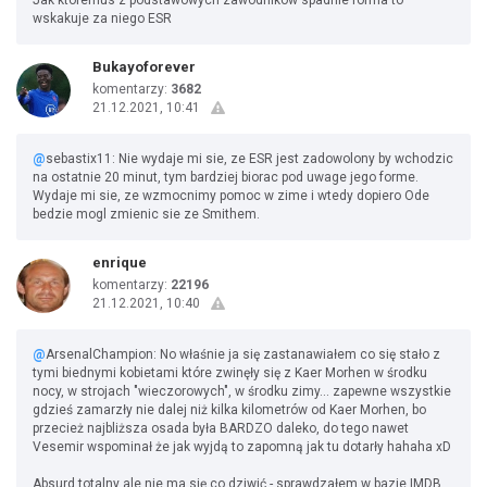
Jak ktoremus z podstawowych zawodnikow spadnie forma to
wskakuje za niego ESR
Bukayoforever
komentarzy:
3682
21.12.2021, 10:41
@
sebastix11: Nie wydaje mi sie, ze ESR jest zadowolony by wchodzic
na ostatnie 20 minut, tym bardziej biorac pod uwage jego forme.
Wydaje mi sie, ze wzmocnimy pomoc w zime i wtedy dopiero Ode
bedzie mogl zmienic sie ze Smithem.
enrique
komentarzy:
22196
21.12.2021, 10:40
@
ArsenalChampion: No właśnie ja się zastanawiałem co się stało z
tymi biednymi kobietami które zwinęły się z Kaer Morhen w środku
nocy, w strojach "wieczorowych", w środku zimy... zapewne wszystkie
gdzieś zamarzły nie dalej niż kilka kilometrów od Kaer Morhen, bo
przecież najbliższa osada była BARDZO daleko, do tego nawet
Vesemir wspominał że jak wyjdą to zapomną jak tu dotarły hahaha xD
Absurd totalny ale nie ma się co dziwić - sprawdzałem w bazie IMDB