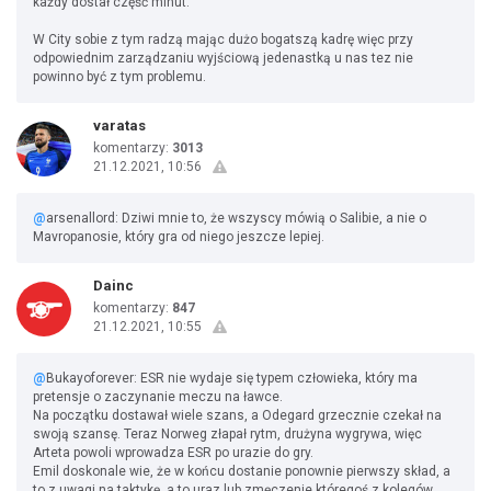
każdy dostał część minut.
W City sobie z tym radzą mając dużo bogatszą kadrę więc przy
odpowiednim zarządzaniu wyjściową jedenastką u nas tez nie
powinno być z tym problemu.
varatas
komentarzy:
3013
21.12.2021, 10:56
@
arsenallord: Dziwi mnie to, że wszyscy mówią o Salibie, a nie o
Mavropanosie, który gra od niego jeszcze lepiej.
Dainc
komentarzy:
847
21.12.2021, 10:55
@
Bukayoforever: ESR nie wydaje się typem człowieka, który ma
pretensje o zaczynanie meczu na ławce.
Na początku dostawał wiele szans, a Odegard grzecznie czekał na
swoją szansę. Teraz Norweg złapał rytm, drużyna wygrywa, więc
Arteta powoli wprowadza ESR po urazie do gry.
Emil doskonale wie, że w końcu dostanie ponownie pierwszy skład, a
to z uwagi na taktykę, a to uraz lub zmęczenie któregoś z kolegów.