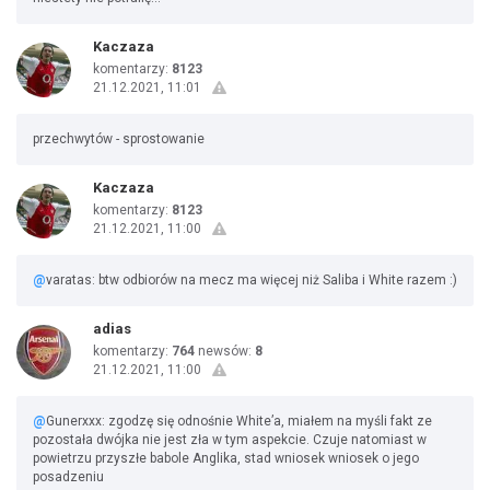
Kaczaza
komentarzy:
8123
21.12.2021, 11:01
przechwytów - sprostowanie
Kaczaza
komentarzy:
8123
21.12.2021, 11:00
@
varatas: btw odbiorów na mecz ma więcej niż Saliba i White razem :)
adias
komentarzy:
764
newsów:
8
21.12.2021, 11:00
@
Gunerxxx: zgodzę się odnośnie White’a, miałem na myśli fakt ze
pozostała dwójka nie jest zła w tym aspekcie. Czuje natomiast w
powietrzu przyszłe babole Anglika, stad wniosek wniosek o jego
posadzeniu