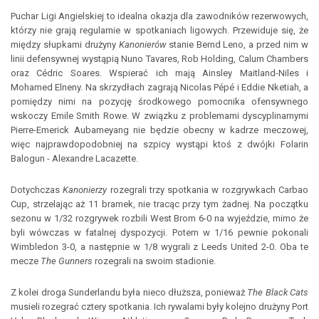
Puchar Ligi Angielskiej to idealna okazja dla zawodników rezerwowych,
którzy nie grają regularnie w spotkaniach ligowych. Przewiduje się, że
między słupkami drużyny
Kanonierów
stanie Bernd Leno, a przed nim w
linii defensywnej wystąpią Nuno Tavares, Rob Holding, Calum Chambers
oraz Cédric Soares. Wspierać ich mają Ainsley Maitland-Niles i
Mohamed Elneny. Na skrzydłach zagrają Nicolas Pépé i Eddie Nketiah, a
pomiędzy nimi na pozycję środkowego pomocnika ofensywnego
wskoczy Emile Smith Rowe. W związku z problemami dyscyplinarnymi
Pierre-Emerick Aubameyang nie będzie obecny w kadrze meczowej,
więc najprawdopodobniej na szpicy wystąpi ktoś z dwójki Folarin
Balogun - Alexandre Lacazette.
Dotychczas
Kanonierzy
rozegrali trzy spotkania w rozgrywkach Carbao
Cup, strzelając aż 11 bramek, nie tracąc przy tym żadnej. Na początku
sezonu w 1/32 rozgrywek rozbili West Brom 6-0 na wyjeździe, mimo że
byli wówczas w fatalnej dyspozycji. Potem w 1/16 pewnie pokonali
Wimbledon 3-0, a następnie w 1/8 wygrali z Leeds United 2-0. Oba te
mecze
The Gunners
rozegrali na swoim stadionie.
Z kolei droga Sunderlandu była nieco dłuższa, ponieważ
The Black Cats
musieli rozegrać cztery spotkania. Ich rywalami były kolejno drużyny Port