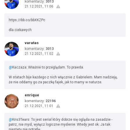
komentarzy:
3013
21.12.2021, 11:06
https://ibb.co/bbXKZPc
dla ciekawych
varatas
komentarzy:
3013
21.12.2021, 11:02
@
Kaczaza: Właśnie to przeglądam. To prawda.
W statach bije każdego z nich włącznie z Gabrielem. Mam nadzieję,
że nie oddamy go za paczkę fajek, jak to mamy w naturze.
enrique
komentarzy:
22196
21.12.2021, 11:01
@
Kris3Tears: To jest serial który dobrze się ogląda na zasadzie -
patrz, nie myśl, wyłącz logiczne myślenie. Wtedy jest ok. Ja tak
niestety nie potrafię...