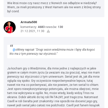
Wie ktoś może czy nasz mecz z Norwich sie odbędzie w niedzielę?
Wiem, że mieli przełożony z West Hamem ale nie wiem z której strony
byl covid.
Armata500
komentarzy:
4683
newsów:
130
21.12.2021, 11:30
@
sWinny napisał: "Drugi sezon wiedźmina może i fajny dla kogoś
kto ma z tym pierwszy raz styczność."
Ja kocham gry o Wiedźminie, dla mnie jedne z najlepszych w jakie
grałem w całym moim życiu (a uważam się za gracza), więc nie mam
pierwszy raz styczności z tym uniwersum. Serial jest ok, jak dla mnie
ogląda się spoko. Gry oczywiście nieporównywalnie lepsze, tutaj
nawet nie ma co porównywać, ale nie powiem, że ten serial to chłam.
Jest sporo niewykorzystanego potencjału, ale można obejrzeć, mnie
tam nie wykrzywia w ogóle. No, może wtedy, kiedy widzę Triss na
ekranie. Dobór aktorki do tej roli FA-TA-LNY, jest tragiczna. Natomiast
Cavill w roli Geralta jest znakomity i nie sposób nie docenić jego gry,
nawet jeśli serial jako całość nie podchodzi. Cavill jest fanem książek