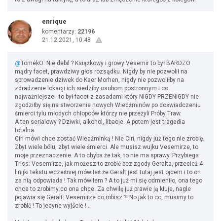
enrique
komentarzy:
22196
21.12.2021, 10:48
@
TomekO: Nie debil ? Książkowy i growy Vesemir to był BARDZO
mądry facet, prawdziwy głos rozsądku. Nigdy by nie pozwolił na
sprowadzenie dziwek do Kaer Morhen, nigdy nie pozwoliłby na
zdradzenie lokacji ich siedziby osobom postronnym i co
najważniejsze - to był facet z zasadami który NIGDY PRZENIGDY nie
zgodziłby się na stworzenie nowych Wiedźminów po doświadczeniu
śmierci tylu młodych chłopców którzy nie przeżyli Próby Traw.
A ten serialowy ? Dziwki, alkohol, libacje. A potem jest tragedia
totalna:
Ciri mówi chce zostać Wiedźminką ! Nie Ciri, nigdy już tego nie zrobię.
Zbyt wiele bólu, zbyt wiele śmierci. Ale musisz wujku Vesemirze, to
moje przeznaczenie. A to chyba że tak, to nie ma sprawy. Przybiega
Triss: Vesemirze, jak możesz to zrobić bez zgody Geralta, przecież 4
linijki tekstu wcześniej mówiłeś że Geralt jest tutaj jest ojcem i to on
za nią odpowiada ! Tak mówiłem ? A to już mi się odmieniło, ona tego
chce to zrobimy co ona chce. Za chwilę już prawie ją kłuje, nagle
pojawia się Geralt: Vesemirze co robisz ?! No jak to co, musimy to
zrobić ! To jedyne wyjście !...