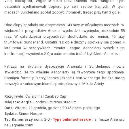
Vale, Blackpool, Wigan Athletic oraz Queens Park Rangers. Tych
ostatnich wyeliminowali dopiero po serii rzutów karnych. W tych
meczach Sunderland zdołał zdobyć 7 bramek, tracąc przy tym 3 gole.
Obie ekipy spotkały się dotychczas 143 razy w oficjalnych meczach. W
większości przypadków Arsenal wychodził zwycięsko, dokładnie 58
razy. W czterdziestu przypadkach dochodziło do remisu. 45 razy
triumfował Sunderland. Ostatni raz obie drużyny spotkały się ponad 4
lata temu w rozgrywkach Premier League.
Kanonierzy
wyszli z tej
konfrontacji zwycięsko 2-0, a autorem obu trafień był Alexis Sanchez.
Patrząc na akutalne dyspozycje Arsenalu i Sunderlandu można
stwierdzić, że to właśnie
Kanonierzy
są faworytem tego spotkania.
Rosnąca forma piłkarzy, lepsza jakość i atut własnego boiska mogą
zaważyć o końcowym triumfie podopiecznych Mikela Artety.
Rozgrywki:
Ćwierćfinał Carabao Cup
Miejsce:
Anglia, Londyn, Emirates Stadium
Data:
Wtorek, 21 grudnia, godzina 20:45 czasu polskiego
Sędzia:
Simon Hooper
Typ Kanonierzy.com:
2-0 -
Typy bukmacherskie
na mecze Arsenalu
na Zagranie.com!