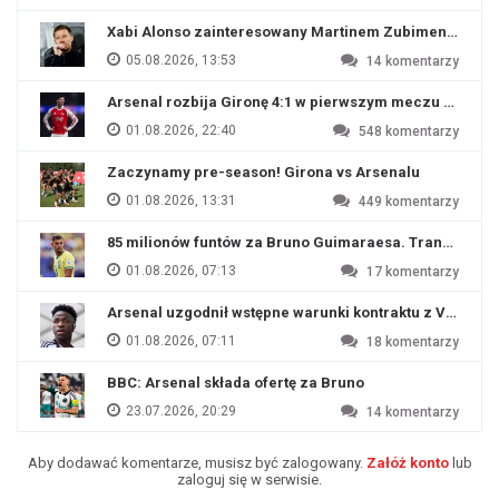
Xabi Alonso zainteresowany Martinem Zubimendim
05.08.2026, 13:53
14
komentarzy
Arsenal rozbija Gironę 4:1 w pierwszym meczu przyg
01.08.2026, 22:40
548
komentarzy
Zaczynamy pre-season! Girona vs Arsenalu
01.08.2026, 13:31
449
komentarzy
85 milionów funtów za Bruno Guimaraesa. Transfer na o
01.08.2026, 07:13
17
komentarzy
Arsenal uzgodnił wstępne warunki kontraktu z Viniciu
01.08.2026, 07:11
18
komentarzy
BBC: Arsenal składa ofertę za Bruno
23.07.2026, 20:29
14
komentarzy
Aby dodawać komentarze, musisz być zalogowany.
Załóż konto
lub
zaloguj się w serwisie.