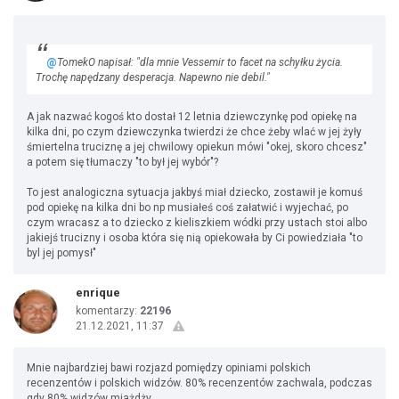
@
TomekO napisał: "dla mnie Vessemir to facet na schyłku życia.
Trochę napędzany desperacja. Napewno nie debil."
A jak nazwać kogoś kto dostał 12 letnia dziewczynkę pod opiekę na
kilka dni, po czym dziewczynka twierdzi że chce żeby wlać w jej żyły
śmiertelna truciznę a jej chwilowy opiekun mówi "okej, skoro chcesz"
a potem się tłumaczy "to był jej wybór"?
To jest analogiczna sytuacja jakbyś miał dziecko, zostawił je komuś
pod opiekę na kilka dni bo np musiałeś coś załatwić i wyjechać, po
czym wracasz a to dziecko z kieliszkiem wódki przy ustach stoi albo
jakiejś trucizny i osoba która się nią opiekowała by Ci powiedziała "to
byl jej pomysł"
enrique
komentarzy:
22196
21.12.2021, 11:37
Mnie najbardziej bawi rozjazd pomiędzy opiniami polskich
recenzentów i polskich widzów. 80% recenzentów zachwala, podczas
gdy 80% widzów miażdży.