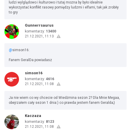
ludzi wylglądowo i kulturowo i tutaj mozna by było idealnie
wykorzystać konflikt rasowy pomiędzy ludzmi i elfami, tak jak zrobiły
to gry
Gunnerrsaurus
komentarzy:
13400
21.12.2021, 11:13
@
simson16:
Fanem GeralDa powiadasz
simson16
komentarzy:
4616
21.12.2021, 11:08
Ja nie wiem co wy chcecie od Wiedźmina sezon 2? Dla Mnie Megaa,
obejrzałem cały sezon 1 dnia:) co prawda jestem fanem Geralda;)
Kaczaza
komentarzy:
8123
21.12.2021, 11:08