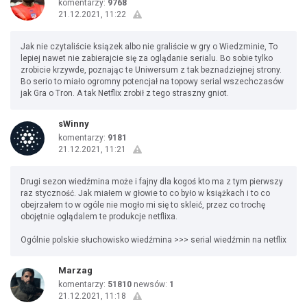
komentarzy:
9768
21.12.2021, 11:22
Jak nie czytaliście ksiązek albo nie graliście w gry o Wiedzminie, To
lepiej nawet nie zabierajcie się za oglądanie serialu. Bo sobie tylko
zrobicie krzywde, poznając te Uniwersum z tak beznadziejnej strony.
Bo serio to miało ogromny potencjał na topowy serial wszechczasów
jak Gra o Tron. A tak Netflix zrobił z tego straszny gniot.
sWinny
komentarzy:
9181
21.12.2021, 11:21
Drugi sezon wiedźmina może i fajny dla kogoś kto ma z tym pierwszy
raz styczność. Jak miałem w głowie to co było w książkach i to co
obejrzałem to w ogóle nie mogło mi się to skleić, przez co trochę
obojętnie oglądalem te produkcje netflixa.
Ogólnie polskie słuchowisko wiedźmina >>> serial wiedźmin na netflix
Marzag
komentarzy:
51810
newsów:
1
21.12.2021, 11:18