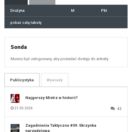
39
40
41
Drużyna
M
Pkt
42
43
44
45
46
pokaż całą tabelę
47
48
49
50
51
52
53
54
55
Sonda
56
57
58
59
60
Musisz być zalogowany, aby posiadać dostęp do ankiety.
61
100
101
102
103
104
105
106
Publicystyka
Wywiady
107
108
109
110
111
112
Najgorszy Mistrz w historii?
113
114
115
116
21.05.2026
42
117
118
119
120
121
122
123
Zagadnienia Taktyczne #39: Skrzynka
124
125
narzędziowa
126