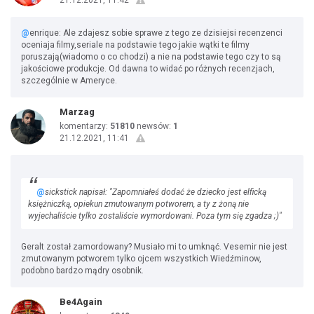
21.12.2021, 11:42
@
enrique: Ale zdajesz sobie sprawe z tego ze dzisiejsi recenzenci
oceniaja filmy,seriale na podstawie tego jakie wątki te filmy
poruszają(wiadomo o co chodzi) a nie na podstawie tego czy to są
jakościowe produkcje. Od dawna to widać po różnych recenzjach,
szczególnie w Ameryce.
Marzag
komentarzy:
51810
newsów:
1
21.12.2021, 11:41
@
sickstick napisał: "Zapomniałeś dodać że dziecko jest elficką
księżniczką, opiekun zmutowanym potworem, a ty z żoną nie
wyjechaliście tylko zostaliście wymordowani. Poza tym się zgadza ;)"
Geralt został zamordowany? Musiało mi to umknąć. Vesemir nie jest
zmutowanym potworem tylko ojcem wszystkich Wiedźminow,
podobno bardzo mądry osobnik.
Be4Again