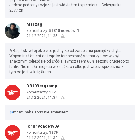
Jedyne podobny rozjazd jaki widziałem to premiera... Cyberpunka
2077 xD
Marzag
komentarzy:
51810
newsów:
1
21.12.2021, 11:35
A Bagiński w tej ekipie to jest tylko od zarabiania pieniędzy chyba.
Wspominał że jest od tego by temperować scenarzystów w zbyt
znacznym odjeździe od źródła. Tymczasem 60% sezonu drugiego to
fanfik. Nie miała miejsca w książkach albo jest wręcz sprzeczna z
tym co jest w książkach.
DB10Bergkamp
komentarzy:
552
21.12.2021, 11:34
@
mruw: haha sorry nie zmieniłem
johnnycage1909
komentarzy:
1279
21.12.2021, 11:32