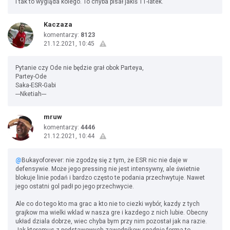
I tak to wygląda kolego. To chyba pisał jakiś 11-latek.
Kaczaza
komentarzy:
8123
21.12.2021, 10:45
Pytanie czy Ode nie będzie grał obok Parteya,
Partey-Ode
Saka-ESR-Gabi
---Nketiah---
mruw
komentarzy:
4446
21.12.2021, 10:44
@
Bukayoforever: nie zgodzę się z tym, że ESR nic nie daje w
defensywie. Może jego pressing nie jest intensywny, ale świetnie
blokuje linie podań i bardzo często te podania przechwytuje. Nawet
jego ostatni gol padł po jego przechwycie.
Ale co do tego kto ma grac a kto nie to ciezki wybór, kazdy z tych
grajkow ma wielki wklad w nasza gre i kazdego z nich lubie. Obecny
układ dziala dobrze, wiec chyba bym przy nim pozostał jak na razie.