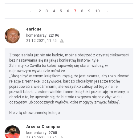
←
2
3
4
5
6
7
8
9
10
→
enrique
komentarzy:
22196
21.12.2021, 11:45
Z tego serialu już nic nie będzie, można obejrzeć z czystej ciekawości
bez nastawiania się na jakąś konkretną historię i tyle.
Żal mi tylko Cavilla bo koleś naprawdę się stara i walczy, w
najnowszym wywiadzie mówi że
„Chcąc być wiernym książkom, myślę, że jest szansa, aby rozbudować
relację z Nenneke. Oczywiście, bardzo chciałbym jeszcze trochę
popracować z wiedźminami, ale wszystko zależy od tego, na ile
pozwoli fabuła. Jestem wielkim fanem książek i pozostaję im wierny, a
chodzi o to, by upewnić się, że historia rozgrywa się bez zbyt wielu
odstępstw lub pobocznych wątków, które mogłyby zmącić fabułę”.
Nie z tą showrunnerką kolego...
ArsenalChampion
komentarzy:
9768