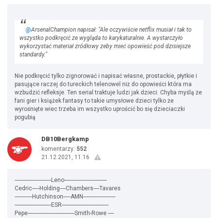
@
ArsenalChampion napisał: "Ale oczywiście netflix musiał i tak to
wszystko podkręcić ze wygląda to karykaturalnie. A wystarczyło
wykorzystać materiał źródłowy zeby mieć opowieść pod dzisiejsze
standardy."
Nie podkręcić tylko zignorować i napisać własne, prostackie, płytkie i
pasujące raczej do tureckich telenowel niż do opowieści która ma
wzbudzić refleksje. Ten serial traktuje ludzi jak dzieci. Chyba myślą że
fani gier i książek fantasy to takie umysłowe dzieci tylko że
wyrośnięte wiec trzeba im wszystko uprościć bo się dzieciaczki
pogubią
DB10Bergkamp
komentarzy:
552
21.12.2021, 11:16
-------------------------Leno-----------------------------
Cedric-----Holding----Chambers----Tavares
------------Hutchinson-----AMN----------------------
-------------------------ESR--------------------------------
Pepe--------------------------------Smith-Rowe ----