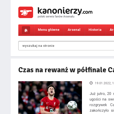
Menu główne
Arsenal
Historia
Ar
Czas na rewanż w półfinale C
19.01.2022, 1
Już jutro, 20
ugości na sw
rozgrywek C
zakończyło s