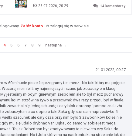
23.07.2026, 20:29
zy
14
komentarzy
zalogowany.
Załóż konto
lub zaloguj się w serwisie.
4
5
6
7
8
9
następna
→
21.01.2022, 09:27
ro w 60 minucie pisze że przegramy ten mecz . No taki który ma pojęcie
ń . Wczoraj nie mieliśmy najmniejszych szans jak zobaczyłem klasę
li. My jesteśmy młodym gniewnym zespołem ale to był mecz pucharowy
i hymnu ligi mistrzów na żywo a przeciwnik dwa razy z rzędu był w finale.
dnik zawachal się jedną sekundę i cały blok obronny i pomoc znalazła
k to zobaczyłem a co dopiero taki Saka gdy stoi sam naprzeciwko 5
li wielki szacunek ale cały czas przy nim było 3 zawodników koleś nie
z gdy mu się udało drybnac Van Dijka , co samo w sobie jest mega
sował . To jak Robertson był zmotywowany to nie wiem czy Saka do
rclass podaniami. No i Jota który ma na nas kontrakt na strzelanie jak do