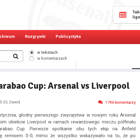
Tab
lig
chiwum
Rozgrywki
Publicystyka
w tekstach
w komentarzach
424
Osób online:
arabao Cup: Arsenal vs Liverpool
5:33
, Dawid
1794
komentarzy
 stycznia, głodny pierwszego zwycięstwa w nowym roku Arsenal
oim obiekcie Liverpool w ramach rewanżowego meczu półfinału
arabao Cup. Pierwsze spotkanie obu tych ekip na Anfield
ię remisem 0-0, mimo że wszystko wskazywało na to, że po