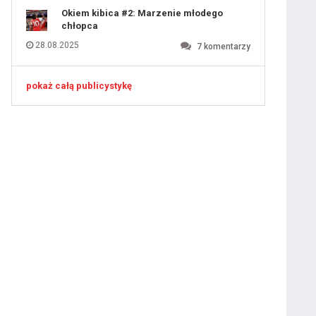
Okiem kibica #2: Marzenie młodego
chłopca
28.08.2025
7
komentarzy
ygotowawczym
pokaż całą publicystykę
 ostatniej prostej
iusem Juniorem?