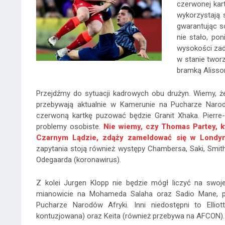
czerwonej kart
wykorzystają s
gwarantując s
nie stało, po
wysokości zad
w stanie twor
bramką Alisso
Przejdźmy do sytuacji kadrowych obu drużyn. Wiemy, ż
przebywają aktualnie w Kamerunie na Pucharze Naro
czerwoną kartkę puzować będzie Granit Xhaka. Pierr
problemy osobiste.
Nie wiemy, czy Thomas Partey, k
Czarnym Lądzie, zdąży zameldować się w Londy
zapytania stoją również występy Chambersa, Saki, Smit
Odegaarda (koronawirus).
Z kolei Jurgen Klopp nie będzie mógł liczyć na swoje
mianowicie na Mohameda Salaha oraz Sadio Mane, po
Pucharze Narodów Afryki. Inni niedostępni to Elliott,
kontuzjowana) oraz Keita (również przebywa na AFCON).