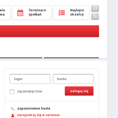
ela
Terminarz
Najlepsi
owa
spotkań
strzelcy
Oceny
pomeczowe
Typer
kanonierzy.com
UdanaRandka.com
1
2
3
4
5
6
7
8
zapamiętaj mnie
9
10
11
12
13
14
15
zapomniałem hasła
16
17
18
zarejestruj się w serwisie
19
20