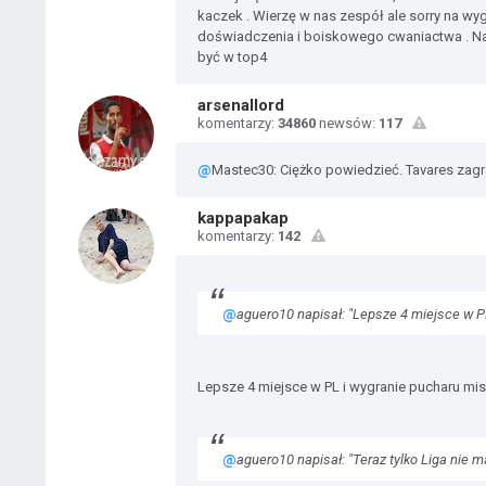
kaczek . Wierzę w nas zespół ale sorry na wyg
doświadczenia i boiskowego cwaniactwa . Nar
być w top4
arsenallord
komentarzy:
34860
newsów:
117
@
Mastec30: Ciężko powiedzieć. Tavares zag
kappapakap
komentarzy:
142
@
aguero10 napisał: "Lepsze 4 miejsce w PL
Lepsze 4 miejsce w PL i wygranie pucharu misz
@
aguero10 napisał: "Teraz tylko Liga nie