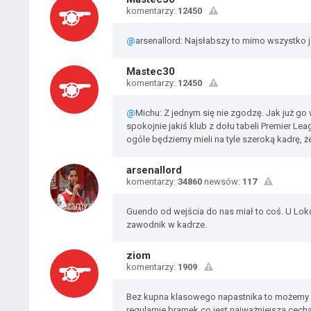
komentarzy:
12450
@
arsenallord: Najsłabszy to mimo wszystko j
Mastec30
komentarzy:
12450
@
Michu: Z jednym się nie zgodzę. Jak już go
spokojnie jakiś klub z dołu tabeli Premier Leag
ogóle będziemy mieli na tyle szeroką kadrę,
arsenallord
komentarzy:
34860
newsów:
117
Guendo od wejścia do nas miał to coś. U Loko
zawodnik w kadrze.
ziom
komentarzy:
1909
Bez kupna klasowego napastnika to możemy p
regularnie bramek co jest najważniejszą cech