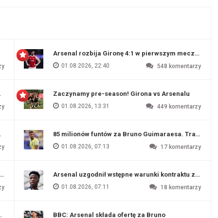
Arsenal rozbija Gironę 4:1 w pierwszym meczu prz
01.08.2026, 22:40
zy
548
komentarzy
 Evertonu
Zaczynamy pre-season! Girona vs Arsenalu
01.08.2026, 13:31
zy
449
komentarzy
ź Artety
85 milionów funtów za Bruno Guimaraesa. Transfer na
01.08.2026, 07:13
zy
17
komentarzy
funtów
Arsenal uzgodnił wstępne warunki kontraktu z Vinic
01.08.2026, 07:11
zy
18
komentarzy
endim
BBC: Arsenal składa ofertę za Bruno