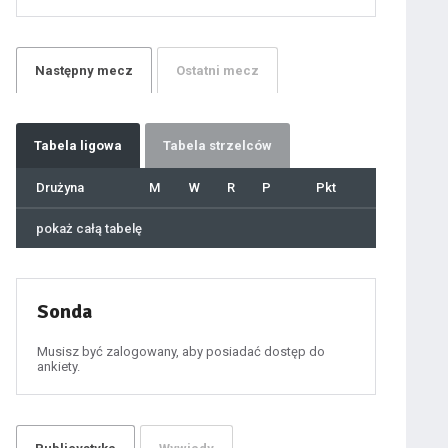
21
22
23
24
25
26
27
Następny
mecz
Ostatni
mecz
28
29
30
31
32
33
34
35
36
Tabela
ligowa
Tabela strzelców
37
38
39
40
Drużyna
M
W
R
P
Pkt
41
42
43
44
45
pokaż całą tabelę
46
47
48
49
50
51
52
53
54
Sonda
55
56
57
58
59
Musisz być zalogowany, aby posiadać dostęp do
60
ankiety.
61
100
101
102
103
104
105
106
107
108