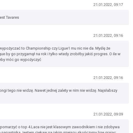
21.01.2022, 09:17
est Tavares
21.01.2022, 09:16
 wypożyczać to Championship czy Ligue1 mu nic nie da. Myślę że
ue by go przygarnął na rok i tylko wtedy zrobiłby jakiś progres. O ile w
 żeby móc go wypożyczyć
21.01.2022, 09:16
ngi tego nie widzę. Nawet jednej zalety w nim nie widzę. Najsłabszy
21.01.2022, 09:09
omarzyć o top 4.Laca nie jest klasowym zawodnikiem i nie zdobywa
ą napastnika.Jestem ciekaw na jakim miejscu skończymy ligę grając