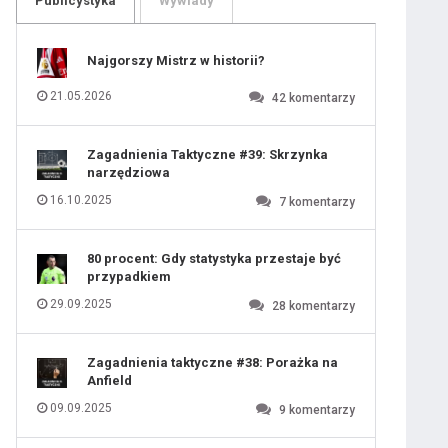
Publicystyka
Wywiady
109
110
111
112
113
114
Najgorszy Mistrz w historii?
115
116
117
118
21.05.2026
42
komentarzy
119
120
121
122
123
124
Zagadnienia Taktyczne #39: Skrzynka
125
126
narzędziowa
127
128
129
130
16.10.2025
7
komentarzy
131
80 procent: Gdy statystyka przestaje być
przypadkiem
29.09.2025
28
komentarzy
Zagadnienia taktyczne #38: Porażka na
Anfield
09.09.2025
9
komentarzy