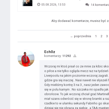
05.08.2026, 13:53
14
komentar
Aby dodawać komentarze, musisz być 
←
poprzednia
1
2
3
Ech0z
komentarzy:
11292
Wczoraj mi ktoś pisał co ze mnie za kibic sko
o piłce a nie tylko ogląda mecz raz na tydzie
Liverpoolu na jakim poziomie wczoraj zagra
gdzie gra się inaczej . Nasi nawet nie słyszel
Gdy mieliśmy kontrę 3 na 3 , nasz jeden zawo
się w polu karnym . No szczeka mi opadła ja
obrońcow. To jak wczoraj chciał grać Martinel
miał szans odwrócić się w stronę bramki a ra
rzadkie to w ułamku sekundy Fabinho go ska
dzisiaj się nie obraca za siebie , a TAA maste