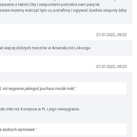
rywanie z takimi City Liverpoolami potrzeba nam parę lat
azie musimy walczyć tym co potrafimy i ogrywać średnie zespoły żeby
21.01.2022, 09:22
rał więcej dobrych meczów w Arsenalu niż Lokonga
21.01.2022, 09:20
 niz wygranie jakiegoś pucharu miszki miki."
ki miki niż 4 miejsce w PL i jego niewygranie.
 ma żadnych wymówek."