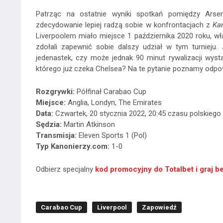
Patrząc na ostatnie wyniki spotkań pomiędzy Ar
zdecydowanie lepiej radzą sobie w konfrontacjach z
Ka
Liverpoolem miało miejsce 1 października 2020 roku, w
zdołali zapewnić sobie dalszy udział w tym turnieju
jedenastek, czy może jednak 90 minut rywalizacji wystar
którego już czeka Chelsea? Na te pytanie poznamy odpow
Rozgrywki:
Półfinał Carabao Cup
Miejsce:
Anglia, Londyn, The Emirates
Data:
Czwartek, 20 stycznia 2022, 20:45 czasu polskiego
Sędzia:
Martin Atkinson
Transmisja:
Eleven Sports 1 (Pol)
Typ Kanonierzy.com:
1-0
Odbierz specjalny
kod promocyjny do Totalbet i graj b
Carabao Cup
Liverpool
Zapowiedź