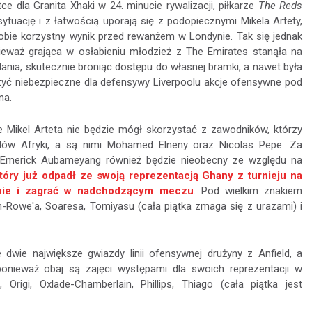
ce dla Granita Xhaki w 24. minucie rywalizacji, piłkarze
The Reds
ytuację i z łatwością uporają się z podopiecznymi Mikela Artety,
obie korzystny wynik przed rewanżem w Londynie. Tak się jednak
nieważ grająca w osłabieniu młodzież z The Emirates stanąła na
ania, skutecznie broniąc dostępu do własnej bramki, a nawet była
zyć niebezpieczne dla defensywy Liverpoolu akcje ofensywne pod
na.
e Mikel Arteta nie będzie mógł skorzystać z zawodników, którzy
dów Afryki, a są nimi Mohamed Elneny oraz Nicolas Pepe. Za
e-Emerick Aubameyang również będzie nieobecny ze względu na
tóry już odpadł ze swoją reprezentacją Ghany z turnieju na
nie i zagrać w nadchodzącym meczu
. Pod wielkim znakiem
h-Rowe'a, Soaresa, Tomiyasu (cała piątka zmaga się z urazami) i
 dwie największe gwiazdy linii ofensywnej drużyny z Anfield, a
nieważ obaj są zajęci występami dla swoich reprezentacji w
 Origi, Oxlade-Chamberlain, Phillips, Thiago (cała piątka jest