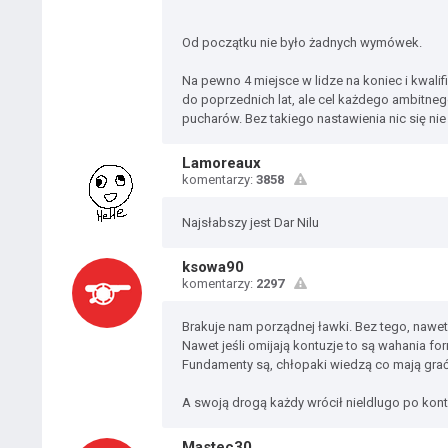
Od początku nie było żadnych wymówek.
Na pewno 4 miejsce w lidze na koniec i kwal
do poprzednich lat, ale cel każdego ambitneg
pucharów. Bez takiego nastawienia nic się nie
Lamoreaux
komentarzy:
3858
Najsłabszy jest Dar Nilu
ksowa90
komentarzy:
2297
Brakuje nam porządnej ławki. Bez tego, nawet
Nawet jeśli omijają kontuzje to są wahania for
Fundamenty są, chłopaki wiedzą co mają grać
A swoją drogą każdy wrócił nieldlugo po kont
Mastec30