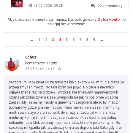
23.07.2026, 09:28
22
komentarzy
Aby dodawać komentarze, musisz być zalogowany.
Załóż konto
lub
zaloguj się w serwisie.
←
1
2
3
4
5
6
7
8
9
→
Ech0z
komentarzy:
11292
21.01.2022, 09:27
Wczoraj mi ktoś pisał co ze mnie za kibic skoro w 60 minucie pisze że
przegramy ten mecz . No taki który ma pojęcie o piłce a nie tylko
ogląda mecz raz na tydzień . Wczoraj nie mieliśmy najmniejszych
szans jak zobaczyłem klasę Liverpoolu na jakim poziomie wczoraj
zagrali. My jesteśmy młodym gniewnym zespołem ale to był mecz
pucharowy gdzie gra się inaczej . Nasi nawet nie słyszeli hymnu ligi
mistrzów na żywo a przeciwnik dwa razy z rzędu był w finale. Gdy
mieliśmy kontrę 3 na 3 , nasz jeden zawodnik zawachal się jedną
sekundę i cały blok obronny i pomoc znalazła się w polu karnym . No
szczeka mi opadła jak to zobaczyłem a co dopiero taki Saka gdy stoi
sam naprzeciwko 5 obrońcow. To jak wczoraj chciał grać Martinelli