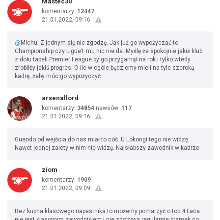
Mastec30
komentarzy:
12447
21.01.2022, 09:16
@
Michu: Z jednym się nie zgodzę. Jak już go wypożyczać to
Championship czy Ligue1 mu nic nie da. Myślę że spokojnie jakiś klub
z dołu tabeli Premier League by go przygarnął na rok i tylko wtedy
zrobiłby jakiś progres. O ile w ogóle będziemy mieli na tyle szeroką
kadrę, żeby móc go wypożyczyć
arsenallord
komentarzy:
34854
newsów:
117
21.01.2022, 09:16
Guendo od wejścia do nas miał to coś. U Lokongi tego nie widzę.
Nawet jednej zalety w nim nie widzę. Najsłabszy zawodnik w kadrze.
ziom
komentarzy:
1909
21.01.2022, 09:09
Bez kupna klasowego napastnika to możemy pomarzyć o top 4.Laca
nie jest klasowym zawodnikiem i nie zdobywa regularnie bramek co