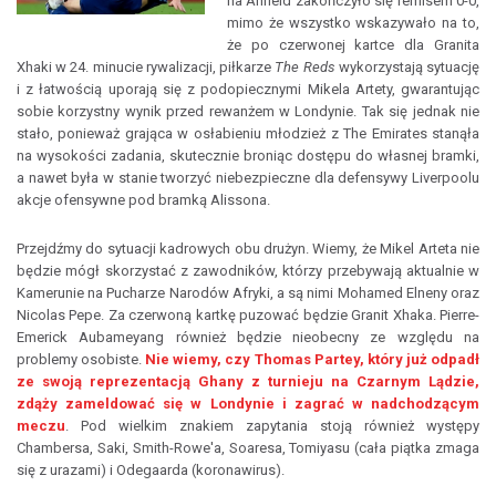
na Anfield zakończyło się remisem 0-0,
mimo że wszystko wskazywało na to,
że po czerwonej kartce dla Granita
Xhaki w 24. minucie rywalizacji, piłkarze
The Reds
wykorzystają sytuację
i z łatwością uporają się z podopiecznymi Mikela Artety, gwarantując
sobie korzystny wynik przed rewanżem w Londynie. Tak się jednak nie
stało, ponieważ grająca w osłabieniu młodzież z The Emirates stanąła
na wysokości zadania, skutecznie broniąc dostępu do własnej bramki,
a nawet była w stanie tworzyć niebezpieczne dla defensywy Liverpoolu
akcje ofensywne pod bramką Alissona.
Przejdźmy do sytuacji kadrowych obu drużyn. Wiemy, że Mikel Arteta nie
będzie mógł skorzystać z zawodników, którzy przebywają aktualnie w
Kamerunie na Pucharze Narodów Afryki, a są nimi Mohamed Elneny oraz
Nicolas Pepe. Za czerwoną kartkę puzować będzie Granit Xhaka. Pierre-
Emerick Aubameyang również będzie nieobecny ze względu na
problemy osobiste.
Nie wiemy, czy Thomas Partey, który już odpadł
ze swoją reprezentacją Ghany z turnieju na Czarnym Lądzie,
zdąży zameldować się w Londynie i zagrać w nadchodzącym
meczu
. Pod wielkim znakiem zapytania stoją również występy
Chambersa, Saki, Smith-Rowe'a, Soaresa, Tomiyasu (cała piątka zmaga
się z urazami) i Odegaarda (koronawirus).