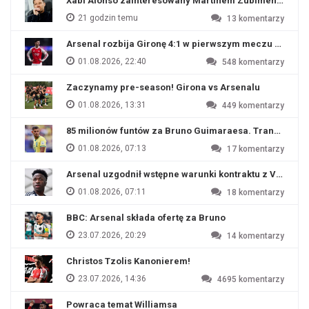
Xabi Alonso zainteresowany Martinem Zubimendim
21 godzin temu
13
komentarzy
Arsenal rozbija Gironę 4:1 w pierwszym meczu przyg
01.08.2026, 22:40
548
komentarzy
Zaczynamy pre-season! Girona vs Arsenalu
01.08.2026, 13:31
449
komentarzy
85 milionów funtów za Bruno Guimaraesa. Transfer na o
01.08.2026, 07:13
17
komentarzy
Arsenal uzgodnił wstępne warunki kontraktu z Viniciu
01.08.2026, 07:11
18
komentarzy
BBC: Arsenal składa ofertę za Bruno
23.07.2026, 20:29
14
komentarzy
Christos Tzolis Kanonierem!
23.07.2026, 14:36
4695
komentarzy
Powraca temat Williamsa