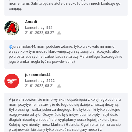
momentami, Gabi to będzie złote dziecko futbolu i niech kontuzje go
omijają.
Amadi
komentarzy:
554
21.01.2022, 08:27
@
jurasmolas44: mam podobne zdanie, tylko brakowało mi mimo
wszystko w tym meczu klarowniejszych sytuacji bramkowych, albo
po prostu lepszych strzałów Lacazetta czy Martinellego (szczególnie
jego bramka mogła być na prawdę ładna)
jurasmolas44
komentarzy:
2222
21.01.2022, 08:21
A ja wam powiem że mimo wyniku i odpadnięcia z kolejnego pucharu
mam pozytywne nastawię ie do tego co się dzieje z naszą drużyną.
Był pressing i walka jeden za drugiego. Nie było paniki tylko spokojne
rozgrywanie od tyłu. Oczywiście były indywidualne błędy i zbyt dużo
długich niecelnych podań ale wyglądamy coraz lepiej jako drużyna.
Kolejny wyśmienity mecz Martina i Gabriela. Ogólnie to nie ma co się
przejmować i bić piany tylko czekać na następny mecz i z