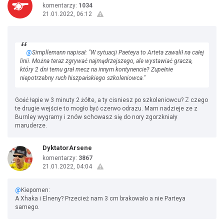
komentarzy:
1034
21.01.2022, 06:12
@
Simpllemann napisał: "W sytuacji Paeteya to Arteta zawalił na całej
linii. Można teraz zgrywać najmądrzejszego, ale wystawiać gracza,
który 2 dni temu grał mecz na innym kontynencie? Zupełnie
niepotrzebny ruch hiszpańskiego szkoleniowca."
Gość łapie w 3 minuty 2 żółte, a ty cisniesz po szkoleniowcu? Z czego
te drugie wejście to mogło być czerwo odrazu. Mam nadzieje ze z
Burnley wygramy i znów schowasz się do nory zgorzkniały
maruderze.
DyktatorArsene
komentarzy:
3867
21.01.2022, 04:04
@
Kiepomen:
A Xhaka i Elneny? Przecież nam 3 cm brakowało a nie Parteya
samego.