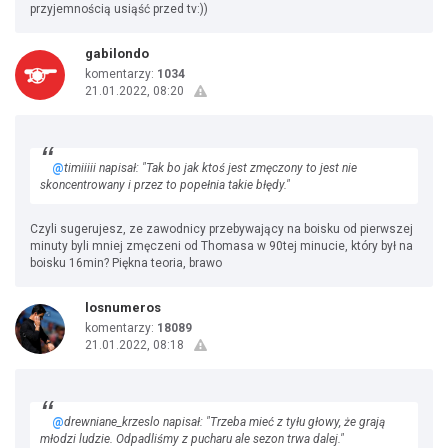
przyjemnością usiąść przed tv:))
gabilondo
komentarzy:
1034
21.01.2022, 08:20
@
timiiiii napisał: "Tak bo jak ktoś jest zmęczony to jest nie
skoncentrowany i przez to popełnia takie błędy."
Czyli sugerujesz, ze zawodnicy przebywający na boisku od pierwszej
minuty byli mniej zmęczeni od Thomasa w 90tej minucie, który był na
boisku 16min? Piękna teoria, brawo
losnumeros
komentarzy:
18089
21.01.2022, 08:18
@
drewniane_krzeslo napisał: "Trzeba mieć z tyłu głowy, że grają
młodzi ludzie. Odpadliśmy z pucharu ale sezon trwa dalej."