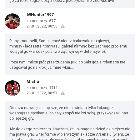
go za to że zagrał dosyć słabo z przebłyskami przeciwko live
69Hunter1997
komentarzy:
677
21.01.2022, 08:58
Plusy- martinelli, Sambi (choć nieraz brakowało mu głowy),
minusy - lacazette, tomiyasu, gabriel (firmino bez żadnego problemu
wciągał go w środek pola tworząc wyrwę w defensywie),
Poza tym, milion prób przerzucenia piłki do Saki gdzie robertson nie
ustępował go na krok już mnie wkur......
Michu
komentarzy:
1711
21.01.2022, 08:57
Od razu na wstępie napisze, że nie obwiniam tylko Lokongi za
wczorajsze spotkanie, bo cały zespół nie był sobą, przyzwyczaili nas
do lepszej gry.
Ale do czego zmierzam. Uważam, że Lokonga na dzień dzisiejszy nie
ma prawa grać w tej formie w pierwszym składzie Arsenalu (wiem, że
akurat nie było nikogo, ale wcześniej grał w innych meczach), nawet