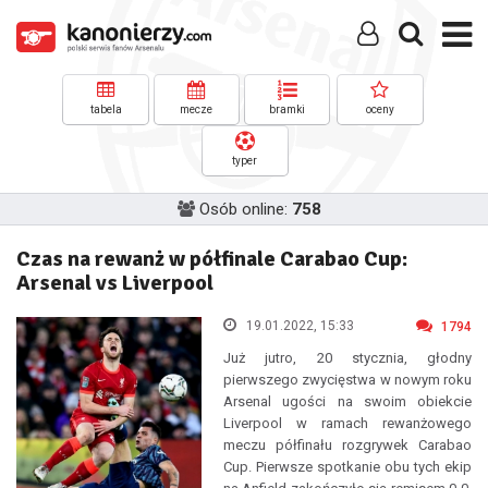
tabela
mecze
bramki
oceny
typer
Osób online:
758
Czas na rewanż w półfinale Carabao Cup:
Arsenal vs Liverpool
19.01.2022, 15:33
1794
Już jutro, 20 stycznia, głodny
pierwszego zwycięstwa w nowym roku
Arsenal ugości na swoim obiekcie
Liverpool w ramach rewanżowego
meczu półfinału rozgrywek Carabao
Cup. Pierwsze spotkanie obu tych ekip