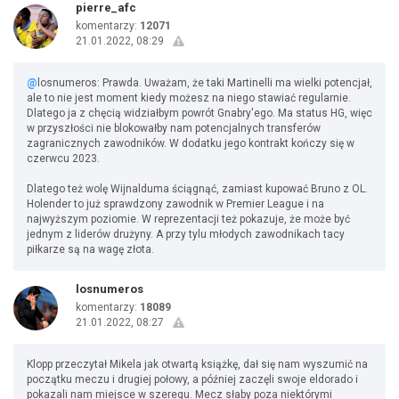
pierre_afc
komentarzy:
12071
21.01.2022, 08:29
@
losnumeros: Prawda. Uważam, że taki Martinelli ma wielki potencjał,
ale to nie jest moment kiedy możesz na niego stawiać regularnie.
Dlatego ja z chęcią widziałbym powrót Gnabry'ego. Ma status HG, więc
w przyszłości nie blokowałby nam potencjalnych transferów
zagranicznych zawodników. W dodatku jego kontrakt kończy się w
czerwcu 2023.
Dlatego też wolę Wijnalduma ściągnąć, zamiast kupować Bruno z OL.
Holender to już sprawdzony zawodnik w Premier League i na
najwyższym poziomie. W reprezentacji też pokazuje, że może być
jednym z liderów drużyny. A przy tylu młodych zawodnikach tacy
piłkarze są na wagę złota.
losnumeros
komentarzy:
18089
21.01.2022, 08:27
Klopp przeczytał Mikela jak otwartą książkę, dał się nam wyszumić na
początku meczu i drugiej połowy, a później zaczęli swoje eldorado i
pokazali nam miejsce w szeregu. Mecz słaby poza niektórymi