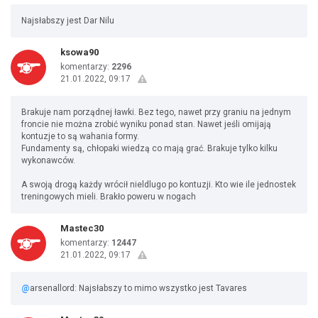
Najsłabszy jest Dar Nilu
ksowa90
komentarzy:
2296
21.01.2022, 09:17
Brakuje nam porządnej ławki. Bez tego, nawet przy graniu na jednym
froncie nie można zrobić wyniku ponad stan. Nawet jeśli omijają
kontuzje to są wahania formy.
Fundamenty są, chłopaki wiedzą co mają grać. Brakuje tylko kilku
wykonawców.
A swoją drogą każdy wrócił nieldlugo po kontuzji. Kto wie ile jednostek
treningowych mieli. Brakło poweru w nogach
Mastec30
komentarzy:
12447
21.01.2022, 09:17
@
arsenallord: Najsłabszy to mimo wszystko jest Tavares