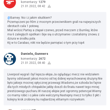
komentarzy:
1279
21.01.2022, 08:42
@
Barney: No i z jakim skutkiem?
Przemęczeni po 90m z mocnym przeciwnikiem grali na najwyższych
obrotach cala 1 połowę.
Mial wrócić Partey a złapał czerwo, przed meczem z Burnley, które
ma 6 zaległych spotkań i bije się o utrzymanie i zostaliśmy znowu z
dziura w środku pola.
Kij w to Carabao, nikt nie będzie pamiętać o tym przy top4
Danielo_Gunners
komentarzy:
2672
21.01.2022, 08:40
Liverpool wygral i byl lepsza ekipa.Ja oglądając mecz nie widziałem
bysmy odstawali jakoś mocno od tej dobrej wyrachowanej drużyny.Nie
było jakiejs mocnej optycznej przewagi.Wiadomo,że szkoda bo fajnie
dla tych młodych chłopaków jakby doszli do finału nawet tego mniej
prestiżowego pucharu.W naszej ekipie jest ogromny potencjał.Wiemy
co mamy robić i o jakie cele walczymy.Nastepny mecz to tylko 3 pkt i
kolejny krok zrobiony ku najbardziej elitarnym rozrywkom.