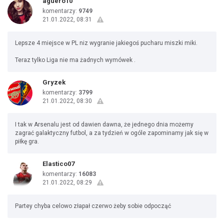
aguero10
komentarzy:
9749
21.01.2022, 08:31
Lepsze 4 miejsce w PL niz wygranie jakiegoś pucharu miszki miki.
Teraz tylko Liga nie ma żadnych wymówek .
Gryzek
komentarzy:
3799
21.01.2022, 08:30
I tak w Arsenalu jest od dawien dawna, że jednego dnia możemy
zagrać galaktyczny futbol, a za tydzień w ogóle zapominamy jak się w
piłkę gra.
Elastico07
komentarzy:
16083
21.01.2022, 08:29
Partey chyba celowo złapał czerwo żeby sobie odpocząć