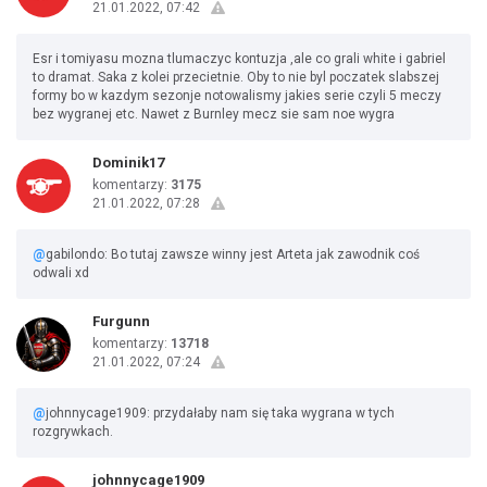
21.01.2022, 07:42
Esr i tomiyasu mozna tlumaczyc kontuzja ,ale co grali white i gabriel
to dramat. Saka z kolei przecietnie. Oby to nie byl poczatek slabszej
formy bo w kazdym sezonje notowalismy jakies serie czyli 5 meczy
bez wygranej etc. Nawet z Burnley mecz sie sam noe wygra
Dominik17
komentarzy:
3175
21.01.2022, 07:28
@
gabilondo: Bo tutaj zawsze winny jest Arteta jak zawodnik coś
odwali xd
Furgunn
komentarzy:
13718
21.01.2022, 07:24
@
johnnycage1909: przydałaby nam się taka wygrana w tych
rozgrywkach.
johnnycage1909