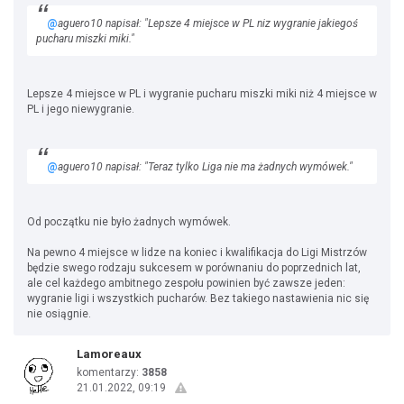
@
aguero10 napisał: "Lepsze 4 miejsce w PL niz wygranie jakiegoś
pucharu miszki miki."
Lepsze 4 miejsce w PL i wygranie pucharu miszki miki niż 4 miejsce w
PL i jego niewygranie.
@
aguero10 napisał: "Teraz tylko Liga nie ma żadnych wymówek."
Od początku nie było żadnych wymówek.
Na pewno 4 miejsce w lidze na koniec i kwalifikacja do Ligi Mistrzów
będzie swego rodzaju sukcesem w porównaniu do poprzednich lat,
ale cel każdego ambitnego zespołu powinien być zawsze jeden:
wygranie ligi i wszystkich pucharów. Bez takiego nastawienia nic się
nie osiągnie.
Lamoreaux
komentarzy:
3858
21.01.2022, 09:19