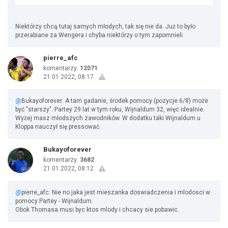
Niektórzy chcą tutaj samych młodych, tak się nie da. Już to było
przerabiane za Wengera i chyba niektórzy o tym zapomnieli.
pierre_afc
komentarzy:
12071
21.01.2022, 08:17
@
Bukayoforever: A tam gadanie, środek pomocy (pozycje 6/8) może
być "starszy". Partey 29 lat w tym roku, Wijnaldum 32, więc idealnie.
Wyżej masz młodszych zawodników. W dodatku taki Wijnaldum u
Kloppa nauczył się pressować.
Bukayoforever
komentarzy:
3682
21.01.2022, 08:12
@
pierre_afc: Nie no jaka jest mieszanka doswiadczenia i mlodosci w
pomocy Partey - Wijnaldum.
Obok Thomasa musi byc ktos mlody i chcacy sie pobawic.