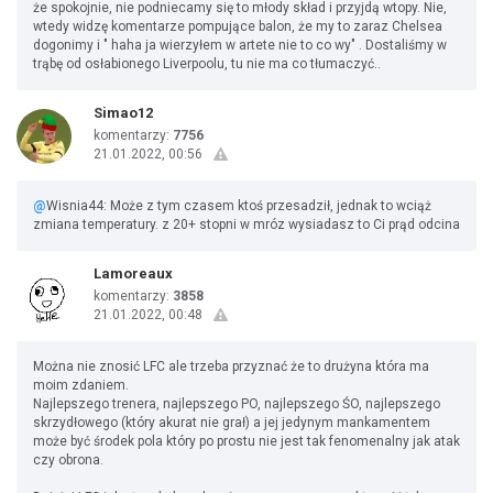
że spokojnie, nie podniecamy się to młody skład i przyjdą wtopy. Nie,
wtedy widzę komentarze pompujące balon, że my to zaraz Chelsea
dogonimy i " haha ja wierzyłem w artete nie to co wy" . Dostaliśmy w
trąbę od osłabionego Liverpoolu, tu nie ma co tłumaczyć..
Simao12
komentarzy:
7756
21.01.2022, 00:56
@
Wisnia44: Może z tym czasem ktoś przesadził, jednak to wciąż
zmiana temperatury. z 20+ stopni w mróz wysiadasz to Ci prąd odcina
Lamoreaux
komentarzy:
3858
21.01.2022, 00:48
Można nie znosić LFC ale trzeba przyznać że to drużyna która ma
moim zdaniem.
Najlepszego trenera, najlepszego PO, najlepszego ŚO, najlepszego
skrzydłowego (który akurat nie grał) a jej jedynym mankamentem
może być środek pola który po prostu nie jest tak fenomenalny jak atak
czy obrona.