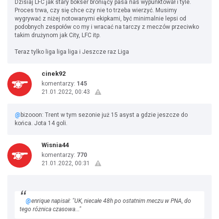
Dzisiaj LFC jak stary bokser broniący pasa nas wypunktował i tyle.
Proces trwa, czy się chce czy nie to trzeba wierzyć. Musimy
wygrywać z niżej notowanymi ekipkami, być minimalnie lepsi od
podobnych zespołów co my i wracać na tarczy z meczów przeciwko
takim drużynom jak City, LFC itp.
Teraz tylko liga liga liga i Jeszcze raz Liga
cinek92
komentarzy:
145
21.01.2022, 00:43
@
bizooon: Trent w tym sezonie już 15 asyst a gdzie jeszcze do
końca. Jota 14 goli.
Wisnia44
komentarzy:
770
21.01.2022, 00:31
@
enrique napisał: "UK, niecałe 48h po ostatnim meczu w PNA, do
tego różnica czasowa..."