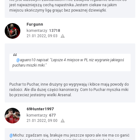
jest najważniejszą cechą napastnika.Jestem ciekaw na jakim
miejscu skończymy ligę grając bez poważnej dziewiątki.
Furgunn
komentarzy:
13718
21.01.2022, 09:03
@
aguero10 napisał: "Lepsze 4 miejsce w PL niz wygranie jakiegoś
pucharu miszki miki."
Puchar to Puchar, inne drużyny go wygrywają i kibice mają powody do
radości. Ale dla dużej części kanonierzy. Com to Puchar myszka miki
bo przecież jesteśmy wielki Arsenal.
69Hunter1997
komentarzy:
677
21.01.2022, 09:00
@
Michu: zgadzam się, brakuje mu jeszcze sporo ale nie ma co ganić