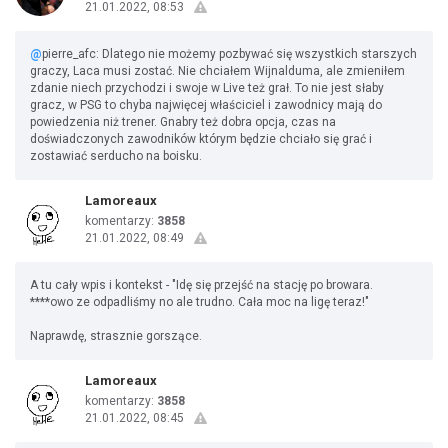
21.01.2022, 08:53
@
pierre_afc: Dlatego nie możemy pozbywać się wszystkich starszych
graczy, Laca musi zostać. Nie chciałem Wijnalduma, ale zmieniłem
zdanie niech przychodzi i swoje w Live też grał. To nie jest słaby
gracz, w PSG to chyba najwięcej właściciel i zawodnicy mają do
powiedzenia niż trener. Gnabry też dobra opcja, czas na
doświadczonych zawodników którym będzie chciało się grać i
zostawiać serducho na boisku.
Lamoreaux
komentarzy:
3858
21.01.2022, 08:49
A tu cały wpis i kontekst - "Idę się przejść na stację po browara.
****owo ze odpadliśmy no ale trudno. Cała moc na ligę teraz!"
Naprawdę, strasznie gorszące.
Lamoreaux
komentarzy:
3858
21.01.2022, 08:45