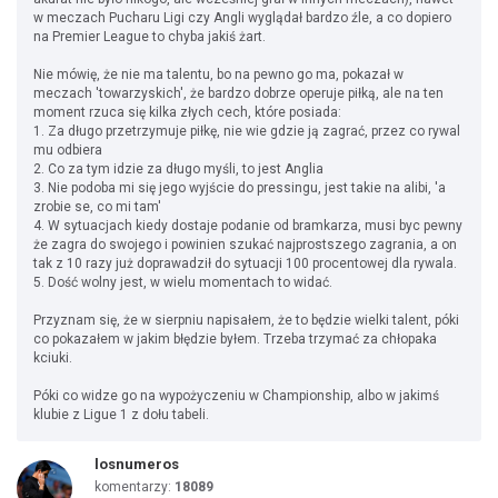
w meczach Pucharu Ligi czy Angli wyglądał bardzo źle, a co dopiero
na Premier League to chyba jakiś żart.
Nie mówię, że nie ma talentu, bo na pewno go ma, pokazał w
meczach 'towarzyskich', że bardzo dobrze operuje piłką, ale na ten
moment rzuca się kilka złych cech, które posiada:
1. Za długo przetrzymuje piłkę, nie wie gdzie ją zagrać, przez co rywal
mu odbiera
2. Co za tym idzie za długo myśli, to jest Anglia
3. Nie podoba mi się jego wyjście do pressingu, jest takie na alibi, 'a
zrobie se, co mi tam'
4. W sytuacjach kiedy dostaje podanie od bramkarza, musi byc pewny
że zagra do swojego i powinien szukać najprostszego zagrania, a on
tak z 10 razy już doprawadził do sytuacji 100 procentowej dla rywala.
5. Dość wolny jest, w wielu momentach to widać.
Przyznam się, że w sierpniu napisałem, że to będzie wielki talent, póki
co pokazałem w jakim błędzie byłem. Trzeba trzymać za chłopaka
kciuki.
Póki co widze go na wypożyczeniu w Championship, albo w jakimś
klubie z Ligue 1 z dołu tabeli.
losnumeros
komentarzy:
18089