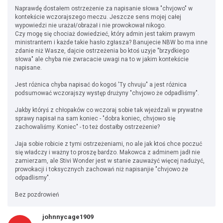
Naprawdę dostałem ostrzeżenie za napisanie słowa "chvjowo" w
kontekście wczorajszego meczu. Jeszcze sens mojej całej
wypowiedzi nie urażał/obrażał i nie prowokował nikogo.
Czy mogę się chociaż dowiedzieć, który admin jest takim prawym
ministrantem i każde takie hasło zgłasza? Banujecie NBW bo ma inne
zdanie niż Wasze, dajcie ostrzeżenia bo ktoś uzyje "brzydkiego
słowa" ale chyba nie zwracacie uwagi na to w jakim kontekście
napisane.
Jest różnica chyba napisać do kogoś 'Ty chvuju" a jest różnica
podsumować wczorajszy występ drużyny "chvjowo że odpadliśmy".
Jakby któryś z chłopaków co wczoraj sobie tak wjeżdzali w prywatne
sprawy napisał na sam koniec - "dobra koniec, chvjowo się
zachowaliśmy. Koniec" - to też dostałby ostrzeżenie?
Jaja sobie robicie z tymi ostrzeżeniami, no ale jak ktoś chce poczuć
się władczy i ważny to proszę bardzo. Makowca z adminem jadł nie
zamierzam, ale Stivi Wonder jest w stanie zauważyć więcej nadużyć,
prowokacji i toksycznych zachowań niż napisanjie "chvjowo że
odpadlismy".
Bez pozdrowień
johnnycage1909