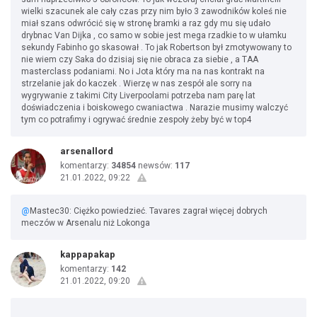
wielki szacunek ale cały czas przy nim było 3 zawodników koleś nie
miał szans odwrócić się w stronę bramki a raz gdy mu się udało
drybnac Van Dijka , co samo w sobie jest mega rzadkie to w ułamku
sekundy Fabinho go skasował . To jak Robertson był zmotywowany to
nie wiem czy Saka do dzisiaj się nie obraca za siebie , a TAA
masterclass podaniami. No i Jota który ma na nas kontrakt na
strzelanie jak do kaczek . Wierzę w nas zespół ale sorry na
wygrywanie z takimi City Liverpoolami potrzeba nam parę lat
doświadczenia i boiskowego cwaniactwa . Narazie musimy walczyć
tym co potrafimy i ogrywać średnie zespoły żeby być w top4
arsenallord
komentarzy:
34854
newsów:
117
21.01.2022, 09:22
@
Mastec30: Ciężko powiedzieć. Tavares zagrał więcej dobrych
meczów w Arsenalu niż Lokonga
kappapakap
komentarzy:
142
21.01.2022, 09:20