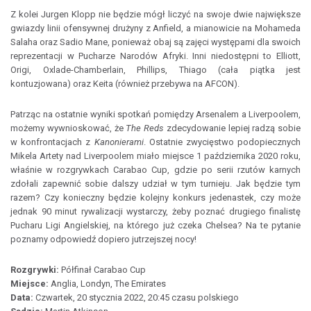
Z kolei Jurgen Klopp nie będzie mógł liczyć na swoje dwie największe
gwiazdy linii ofensywnej drużyny z Anfield, a mianowicie na Mohameda
Salaha oraz Sadio Mane, ponieważ obaj są zajęci występami dla swoich
reprezentacji w Pucharze Narodów Afryki. Inni niedostępni to Elliott,
Origi, Oxlade-Chamberlain, Phillips, Thiago (cała piątka jest
kontuzjowana) oraz Keita (również przebywa na AFCON).
Patrząc na ostatnie wyniki spotkań pomiędzy Arsenalem a Liverpoolem,
możemy wywnioskować, że
The Reds
zdecydowanie lepiej radzą sobie
w konfrontacjach z
Kanonierami
. Ostatnie zwycięstwo podopiecznych
Mikela Artety nad Liverpoolem miało miejsce 1 października 2020 roku,
właśnie w rozgrywkach Carabao Cup, gdzie po serii rzutów karnych
zdołali zapewnić sobie dalszy udział w tym turnieju. Jak będzie tym
razem? Czy konieczny będzie kolejny konkurs jedenastek, czy może
jednak 90 minut rywalizacji wystarczy, żeby poznać drugiego finalistę
Pucharu Ligi Angielskiej, na którego już czeka Chelsea? Na te pytanie
poznamy odpowiedź dopiero jutrzejszej nocy!
Rozgrywki:
Półfinał Carabao Cup
Miejsce:
Anglia, Londyn, The Emirates
Data:
Czwartek, 20 stycznia 2022, 20:45 czasu polskiego