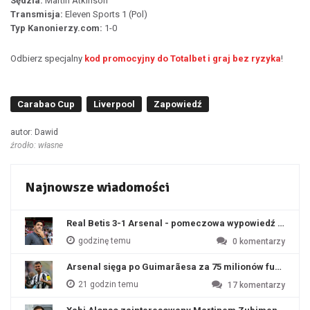
Sędzia:
Martin Atkinson
Transmisja:
Eleven Sports 1 (Pol)
Typ Kanonierzy.com:
1-0
Odbierz specjalny
kod promocyjny do Totalbet i graj bez ryzyka
!
Carabao Cup
Liverpool
Zapowiedź
autor: Dawid
źrodło: własne
Najnowsze wiadomości
Real Betis 3-1 Arsenal - pomeczowa wypowiedź Artety
godzinę temu
0
komentarzy
Arsenal sięga po Guimarãesa za 75 milionów funtów
21 godzin temu
17
komentarzy