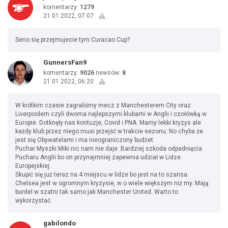
komentarzy:
1279
21.01.2022, 07:07
Serio się przejmujecie tym Curacao Cup?
GunnersFan9
komentarzy:
9026
newsów:
8
21.01.2022, 06:20
W krótkim czasie zagraliśmy mecz z Manchesterem City oraz
Liverpoolem czyli dwoma najlepszymi klubami w Anglii i czołówką w
Europie. Dotknęły nas kontuzje, Covid i PNA. Mamy lekki kryzys ale
każdy klub przez niego musi przejść w trakcie sezonu. No chyba że
jest się Obywatelami i ma nieograniczony budżet.
Puchar Myszki Miki nic nam nie daje. Bardziej szkoda odpadnięcia
Pucharu Anglii bo on przynajmniej zapewnia udział w Lidze
Europejskiej.
Skupić się już teraz na 4 miejscu w lidze bo jest na to szansa.
Chelsea jest w ogromnym kryzysie, w o wiele większym niż my. Mają
burdel w szatni tak samo jak Manchester United. Warto to
wykorzystać.
gabilondo