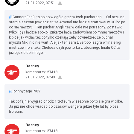
21.01.2022, 07:51
@
GunnersFan9: to po co w ogóle grać w tych pucharach.... Od razu na
starcie sezonu powiedzieć że Arsenal nie będzie startował w CC bo po
co się męczyć... Ten puchar Anglii też w cale nie potrzebny. Zostawić
tylko ligę i będzie spokój. piłkarze będą zadowoleni bo mniej meczów i
kibice jak widać też bo tylko czekają żeby powiedzieć że puchar
myszki Miki nic nie wart. Ale jak ten sam Liverpool zagra w finale ligi
mistrzów no z taką Chelsea czyli powtórka z obecnego finalu CC to
już będzie co innego....
Barney
komentarzy:
27418
21.01.2022, 07:43
@
johnnycage1909:
Tak bo fajnie wygrac chodz 1 trofeum w sezonie po to sie gra w pilke.
Ja juz nie chce wracac do czasow wengera gdzie tyle lat bylo bez
trofeum.
Barney
komentarzy:
27418