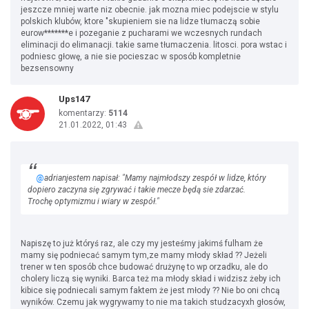
jeszcze mniej warte niz obecnie. jak mozna miec podejscie w stylu
polskich klubów, ktore "skupieniem sie na lidze tłumaczą sobie
eurow*******e i pozeganie z pucharami we wczesnych rundach
eliminacji do elimanacji. takie same tłumaczenia. litosci. pora wstac i
podniesc głowę, a nie sie pocieszac w sposób kompletnie
bezsensowny
Ups147
komentarzy:
5114
21.01.2022, 01:43
@
adrianjestem napisał: "Mamy najmłodszy zespół w lidze, który
dopiero zaczyna się zgrywać i takie mecze będą sie zdarzać.
Trochę optymizmu i wiary w zespół."
Napiszę to już któryś raz, ale czy my jesteśmy jakimś fulham że
mamy się podniecać samym tym,ze mamy młody skład ?? Jeżeli
trener w ten sposób chce budować drużynę to wp orzadku, ale do
cholery liczą się wyniki. Barca też ma młody skład i widzisz żeby ich
kibice się podniecali samym faktem że jest młody ?? Nie bo oni chcą
wyników. Czemu jak wygrywamy to nie ma takich studzacyxh głosów,