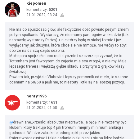
Kiepomen
komentarzy:
5201
21.01.2022, 03:24
Nie ma co spuszczać głów, ale faktycznie dość powiało pesymizmem
po tym spotkaniu. Wystarczy, że nie mamy paru ogniw w składzie (tak
naprawdę wystarczy Partey) + niektórzy będą w słabej formie i już
wyglądamy jak drużyna, która chce ale nie mmoże. Nie wróży to zbyt
dobrze na dalszą część sezonu.
Może pora spojrzeć nieco realistycznie i szczerze przyznać, że to
Tottenham jest faworytem do zajęcia miejsca w top4, a nie my. Mają
lepszego trenera i większą głębie składu a przy tym 2 grajków klasy
światowej.
Powiem tak, przyjdzie Vlahovic i lepszy pomocnik od melo, to szanse
oceniam na 50/50 a jeśli nie, to niestety Totki są na lepszej pozycji.
henry1996
komentarzy:
1631
21.01.2022, 01:58
@
drewniane_krzeslo: absolutna nieprawda. ja będę. nie mozemy byc
klubem, który traktuje top 4 jak trofeum. miejmy minimum ambicji i
godnosci. W lidze zabraknie jednego pkt przez jakies
frajerstwo/oszustwo i takie gadanie o skupieniu się na lidze będzie