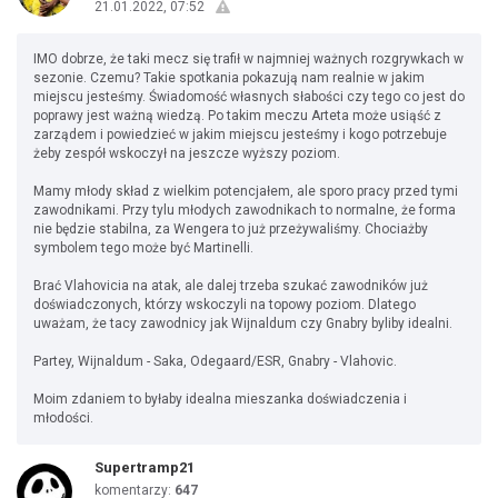
21.01.2022, 07:52
IMO dobrze, że taki mecz się trafił w najmniej ważnych rozgrywkach w
sezonie. Czemu? Takie spotkania pokazują nam realnie w jakim
miejscu jesteśmy. Świadomość własnych słabości czy tego co jest do
poprawy jest ważną wiedzą. Po takim meczu Arteta może usiąść z
zarządem i powiedzieć w jakim miejscu jesteśmy i kogo potrzebuje
żeby zespół wskoczył na jeszcze wyższy poziom.
Mamy młody skład z wielkim potencjałem, ale sporo pracy przed tymi
zawodnikami. Przy tylu młodych zawodnikach to normalne, że forma
nie będzie stabilna, za Wengera to już przeżywaliśmy. Chociażby
symbolem tego może być Martinelli.
Brać Vlahovicia na atak, ale dalej trzeba szukać zawodników już
doświadczonych, którzy wskoczyli na topowy poziom. Dlatego
uważam, że tacy zawodnicy jak Wijnaldum czy Gnabry byliby idealni.
Partey, Wijnaldum - Saka, Odegaard/ESR, Gnabry - Vlahovic.
Moim zdaniem to byłaby idealna mieszanka doświadczenia i
młodości.
Supertramp21
komentarzy:
647