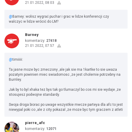
21.01.2022, 08:03
@
Barney: wolisz wygrać puchar i grac w lidze konferencji czy
walczyc w lidze wrócić do LM?
Barney
komentarzy:
27418
21.01.2022, 07:57
@
timiiiii:
Ta jasne moze byc zmeczony ,ale jak sie ma 1kartke to sie uwaza
pozatym powinien miec swiadomosc ,ze jest cholernie potrzebny na
Burnley.
Jak by to byl xhaka tez bys tak go tlumaczyl bo cos mi sie wydaje ,ze
stosujesz podwojne standardy.
Swoja droga biorac po uwage wszystkie mwcze parteya dla afc to jest
niewypal poki co ,ale z city pokazal ,ze moze byc tym graczem z atleti
pierre_afc
komentarzy:
12071