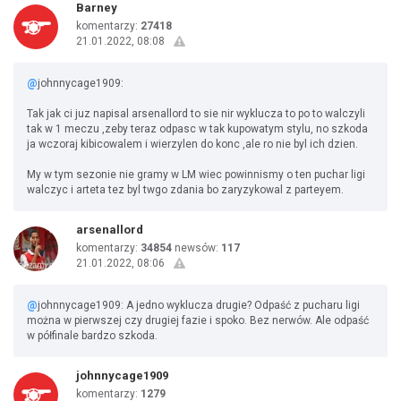
Barney
komentarzy:
27418
21.01.2022, 08:08
@
johnnycage1909:
Tak jak ci juz napisal arsenallord to sie nir wyklucza to po to walczyli
tak w 1 meczu ,zeby teraz odpasc w tak kupowatym stylu, no szkoda
ja wczoraj kibicowalem i wierzylen do konc ,ale ro nie byl ich dzien.
My w tym sezonie nie gramy w LM wiec powinnismy o ten puchar ligi
walczyc i arteta tez byl twgo zdania bo zaryzykowal z parteyem.
arsenallord
komentarzy:
34854
newsów:
117
21.01.2022, 08:06
@
johnnycage1909: A jedno wyklucza drugie? Odpaść z pucharu ligi
można w pierwszej czy drugiej fazie i spoko. Bez nerwów. Ale odpaść
w półfinale bardzo szkoda.
johnnycage1909
komentarzy:
1279