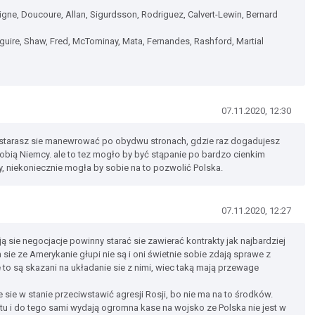
igne, Doucoure, Allan, Sigurdsson, Rodriguez, Calvert-Lewin, Bernard
uire, Shaw, Fred, McTominay, Mata, Fernandes, Rashford, Martial
07.11.2020, 12:30
ie starasz sie manewrować po obydwu stronach, gdzie raz dogadujesz
 robią Niemcy. ale to tez mogło by być stąpanie po bardzo cienkim
y, niekoniecznie mogła by sobie na to pozwolić Polska.
07.11.2020, 12:27
 sie negocjacje powinny starać sie zawierać kontrakty jak najbardziej
 sie ze Amerykanie głupi nie są i oni świetnie sobie zdają sprawe z
e to są skazani na układanie sie z nimi, wiec taką mają przewage
ie sie w stanie przeciwstawić agresji Rosji, bo nie ma na to środków.
tu i do tego sami wydają ogromna kase na wojsko ze Polska nie jest w