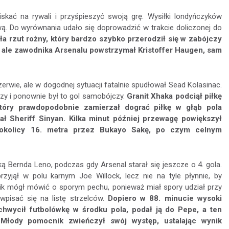
iskać na rywali i przyśpieszyć swoją grę. Wysiłki londyńczyków
wą. Do wyrównania udało się doprowadzić w trakcie doliczonej do
a rzut rożny, który bardzo szybko przerodził się w zabójczy
, ale zawodnika Arsenalu powstrzymał Kristoffer Haugen, sam
rwie, ale w dogodnej sytuacji fatalnie spudłował Sead Kolasinac.
zy i ponownie był to gol samobójczy.
Granit Xhaka podciął piłkę
tóry prawdopodobnie zamierzał dograć piłkę w głąb pola
ał Sheriff Sinyan. Kilka minut później przewagę powiększył
 okolicy 16. metra przez Bukayo Sakę, po czym celnym
ą Bernda Leno, podczas gdy Arsenal starał się jeszcze o 4. gola.
zyjął w polu karnym Joe Willock, lecz nie na tyle płynnie, by
ik mógł mówić o sporym pechu, ponieważ miał spory udział przy
isać się na listę strzelców.
Dopiero w 88. minucie wysoki
chwycił futbolówkę w środku pola, podał ją do Pepe, a ten
 Młody pomocnik zwieńczył swój występ, ustalając wynik