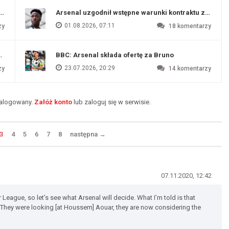
funtów
Arsenal uzgodnił wstępne warunki kontraktu z Vinic
01.08.2026, 07:11
zy
18
komentarzy
endim
BBC: Arsenal składa ofertę za Bruno
23.07.2026, 20:29
zy
14
komentarzy
zalogowany.
Załóż konto
lub zaloguj się w serwisie.
3
4
5
6
7
8
następna
→
07.11.2020, 12:42
 League, so let’s see what Arsenal will decide. What I’m told is that
r. They were looking [at Houssem] Aouar, they are now considering the