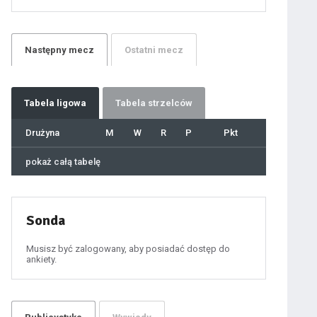
21
22
23
24
25
26
27
Następny
mecz
Ostatni
mecz
28
29
30
31
32
33
34
35
36
Tabela
ligowa
Tabela strzelców
37
38
39
40
Drużyna
M
W
R
P
Pkt
41
42
43
44
45
pokaż całą tabelę
46
47
48
49
50
51
52
53
54
Sonda
55
56
57
58
59
Musisz być zalogowany, aby posiadać dostęp do
60
ankiety.
61
100
101
102
103
104
105
106
107
108