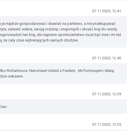
07.11.2020, 12:41
ba je mądrze gospodarować i stawiać na państwo, a nie przekupywać
ta, ustawić siebie, swoją rodzinę i znajomych i okraść kraj do reszty.
 wyprowadzić ten kraj, ale najpierw społeczeństwo musi być inne i im też
y, że cały czas wybierają tych samych złodziei.
07.11.2020, 12:40
ylko Richarlisona. Natomiast United z Fredem , McTominayem i Matą.
zie ciekawie.
07.11.2020, 12:39
Ciao
07.11.2020, 12:35