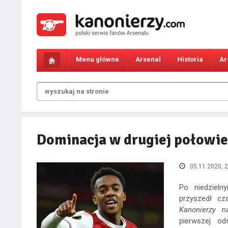
Menu główne
Arsenal
Historia
Ar
Dominacja w drugiej połowie
05.11.2020, 2
Po niedziel
przyszedł cz
Kanonierzy
na
pierwszej od