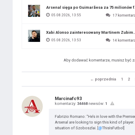
Arsenal sięga po Guimarãesa za 75 milionów 
05.08.2026, 13:55
17
komentar
Xabi Alonso zainteresowany Martinem Zubim
05.08.2026, 13:53
14
komentar
Aby dodawać komentarze, musisz być 
←
poprzednia
1
2
Marcinafc93
komentarzy:
34468
newsów:
1
Fabrizio Romano: “He’s in love with the Premier
Arsenal are looking to sign this kind of playe
situation of Szoboszlai. [
@
ThisIsFutbol]