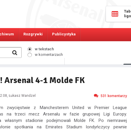
Tab
lig
chiwum
Rozgrywki
Publicystyka
w tekstach
w komentarzach
11146
Osób online:
! Arsenal 4-1 Molde FK
2:08
, Łukasz Wandzel
531
komentarzy
nym zwycięstwie z Manchesterem United w Premier League
as na trzeci mecz Arsenalu w fazie grupowej Ligi Europy.
 własnym stadionie podejmowali Molde FK. Po niemrawej
słonie spotkania na Emirates Stadium londyńczycy pewnie