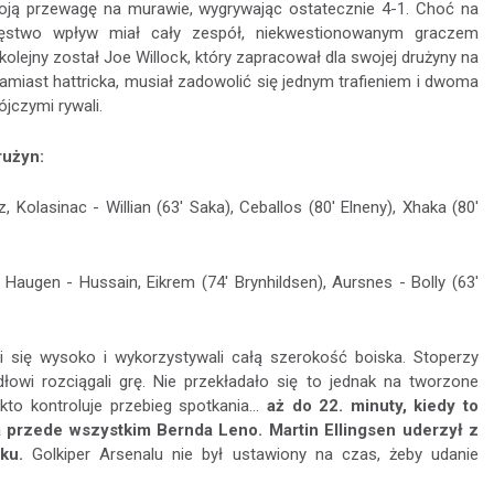
oją przewagę na murawie, wygrywając ostatecznie 4-1. Choć na
ięstwo wpływ miał cały zespół, niekwestionowanym graczem
olejny został Joe Willock, który zapracował dla swojej drużyny na
zamiast hattricka, musiał zadowolić się jednym trafieniem i dwoma
jczymi rywali.
rużyn:
z, Kolasinac - Willian (63' Saka), Ceballos (80' Elneny), Xhaka (80'
 Haugen - Hussain, Eikrem (74' Brynhildsen), Aursnes - Bolly (63'
 się wysoko i wykorzystywali całą szerokość boiska. Stoperzy
łowi rozciągali grę. Nie przekładało się to jednak na tworzone
to kontroluje przebieg spotkania...
aż do 22. minuty, kiedy to
a przede wszystkim Bernda Leno. Martin Ellingsen uderzył z
ku.
Golkiper Arsenalu nie był ustawiony na czas, żeby udanie