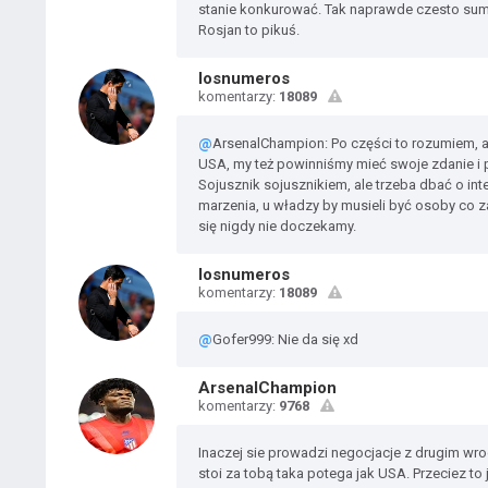
stanie konkurować. Tak naprawde czesto suma 
Rosjan to pikuś.
losnumeros
komentarzy:
18089
@
ArsenalChampion: Po części to rozumiem, a
USA, my też powinniśmy mieć swoje zdanie i pa
Sojusznik sojusznikiem, ale trzeba dbać o int
marzenia, u władzy by musieli być osoby co zal
się nigdy nie doczekamy.
losnumeros
komentarzy:
18089
@
Gofer999: Nie da się xd
ArsenalChampion
komentarzy:
9768
Inaczej sie prowadzi negocjacje z drugim w
stoi za tobą taka potega jak USA. Przeciez to