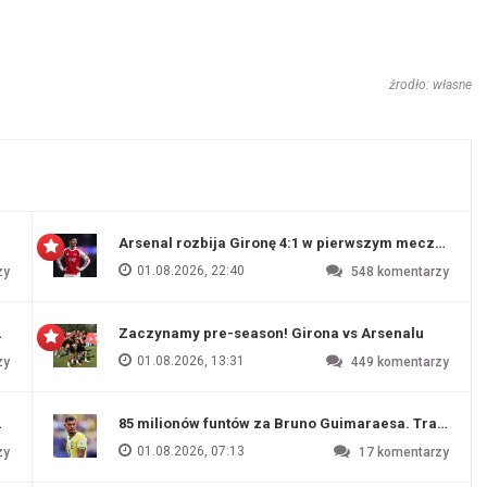
źrodło: własne
Arsenal rozbija Gironę 4:1 w pierwszym meczu prz
01.08.2026, 22:40
zy
548
komentarzy
 Evertonu
Zaczynamy pre-season! Girona vs Arsenalu
01.08.2026, 13:31
zy
449
komentarzy
ź Artety
85 milionów funtów za Bruno Guimaraesa. Transfer na
01.08.2026, 07:13
zy
17
komentarzy