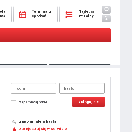
ela
Terminarz
Najlepsi
owa
spotkań
strzelcy
Oceny
pomeczowe
Typer
kanonierzy.com
UdanaRandka.com
1
2
3
4
5
6
7
8
zapamiętaj mnie
9
10
11
12
13
14
15
zapomniałem hasła
16
17
18
zarejestruj się w serwisie
19
20