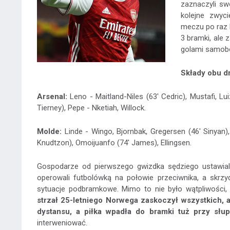
zaznaczyli sw
kolejne zwyc
meczu po raz k
3 bramki, ale 
golami samobó
Składy obu d
Arsenal:
Leno - Maitland-Niles (63' Cedric), Mustafi, Lui
Tierney), Pepe - Nketiah, Willock.
Molde:
Linde - Wingo, Bjornbak, Gregersen (46' Sinyan),
Knudtzon), Omoijuanfo (74' James), Ellingsen.
Gospodarze od pierwszego gwizdka sędziego ustawiali
operowali futbolówką na połowie przeciwnika, a skrzyd
sytuacje podbramkowe. Mimo to nie było wątpliwości, k
strzał 25-letniego Norwega zaskoczył wszystkich, 
dystansu, a piłka wpadła do bramki tuż przy słup
interweniować.