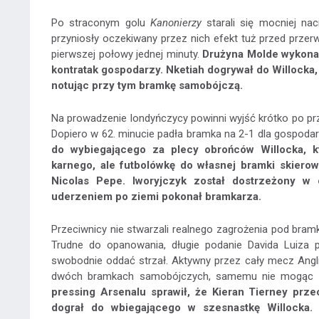
Po straconym golu
Kanonierzy
starali się mocniej nac
przyniosły oczekiwany przez nich efekt tuż przed przer
pierwszej połowy jednej minuty.
Drużyna Molde wykonał
kontratak gospodarzy. Nketiah dogrywał do Willocka
notując przy tym bramkę samobójczą.
Na prowadzenie londyńczycy powinni wyjść krótko po prze
Dopiero w 62. minucie padła bramka na 2-1 dla gospodar
do wybiegającego za plecy obrońców Willocka, k
karnego, ale futbolówkę do własnej bramki skierow
Nicolas Pepe. Iworyjczyk został dostrzeżony w
uderzeniem po ziemi pokonał bramkarza.
Przeciwnicy nie stwarzali realnego zagrożenia pod bramk
Trudne do opanowania, długie podanie Davida Luiza pr
swobodnie oddać strzał. Aktywny przez cały mecz Angl
dwóch bramkach samobójczych, samemu nie mogąc wp
pressing Arsenalu sprawił, że Kieran Tierney prze
dograł do wbiegającego w szesnastkę Willocka.