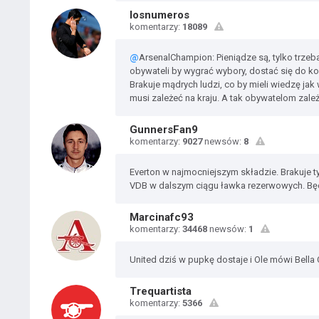
losnumeros
komentarzy:
18089
@
ArsenalChampion: Pieniądze są, tylko trze
obywateli by wygrać wybory, dostać się do kory
Brakuje mądrych ludzi, co by mieli wiedzę jak
musi zależeć na kraju. A tak obywatelom zależ
GunnersFan9
komentarzy:
9027
newsów:
8
Everton w najmocniejszym składzie. Brakuje t
VDB w dalszym ciągu ławka rezerwowych. Będ
Marcinafc93
komentarzy:
34468
newsów:
1
United dziś w pupkę dostaje i Ole mówi Bella 
Trequartista
komentarzy:
5366