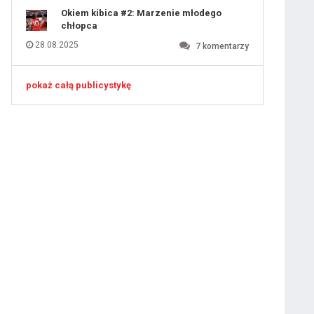
Okiem kibica #2: Marzenie młodego
chłopca
28.08.2025
7
komentarzy
pokaż całą publicystykę
ygotowawczym
 ostatniej prostej