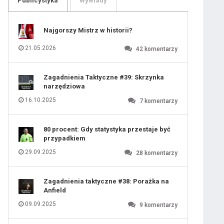
Publicystyka
Wywiady
109
110
111
112
113
114
Najgorszy Mistrz w historii?
115
116
117
118
21.05.2026
42
komentarzy
119
120
121
122
123
124
Zagadnienia Taktyczne #39: Skrzynka
125
126
narzędziowa
127
128
129
130
16.10.2025
7
komentarzy
131
80 procent: Gdy statystyka przestaje być
przypadkiem
29.09.2025
28
komentarzy
Zagadnienia taktyczne #38: Porażka na
Anfield
09.09.2025
9
komentarzy