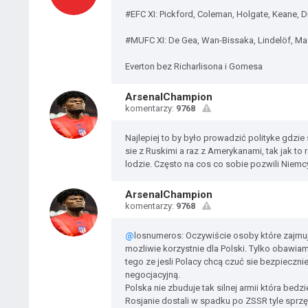
#EFC XI: Pickford, Coleman, Holgate, Keane, D
#MUFC XI: De Gea, Wan-Bissaka, Lindelöf, Mag
Everton bez Richarlisona i Gomesa
ArsenalChampion
komentarzy:
9768
Najlepiej to by było prowadzić polityke gdz
sie z Ruskimi a raz z Amerykanami, tak jak to
lodzie. Często na cos co sobie pozwili Niemc
ArsenalChampion
komentarzy:
9768
@
losnumeros: Oczywiście osoby które zajmują
mozliwie korzystnie dla Polski. Tylko obawiam
tego ze jesli Polacy chcą czuć sie bezpieczni
negocjacyjną.
Polska nie zbuduje tak silnej armii która bedz
Rosjanie dostali w spadku po ZSSR tyle sprzę