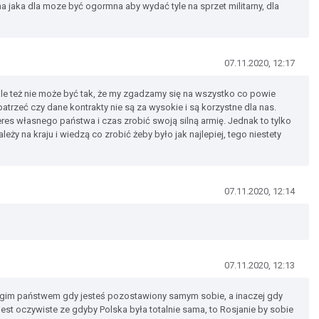
jaka dla moze być ogormna aby wydać tyle na sprzet militarny, dla
07.11.2020, 12:17
le też nie może być tak, że my zgadzamy się na wszystko co powie
trzeć czy dane kontrakty nie są za wysokie i są korzystne dla nas.
eres własnego państwa i czas zrobić swoją silną armię. Jednak to tylko
eży na kraju i wiedzą co zrobić żeby było jak najlepiej, tego niestety
07.11.2020, 12:14
07.11.2020, 12:13
rogim państwem gdy jesteś pozostawiony samym sobie, a inaczej gdy
 jest oczywiste ze gdyby Polska była totalnie sama, to Rosjanie by sobie