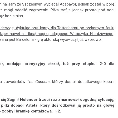
Sam na sam ze Szczęsnym wybiegał Adebayor, jednak został w porę
 mógł oddalić zagrożenie. Piłka trafiła jednak prosto pod nogi
iąż bez zmian.
 decyzję, dyktując rzut karny dla Tottenhamu po rzekomym faulu
kiper nawet nie tknął nogi upadającego Walijczyka. Nic dziwnego,
owana jest Barcelona - grę aktorską wyćwiczył już wzorowo.
, oddając precyzyjny strzał, tuż przy słupku. 2-0 dla
 na zawodników
The Gunners
, którzy dostali dodatkowego kopa i
 się Sagni! Holender trzeci raz zmarnował dogodną sytuację,
piłki dopadł Arteta, który dośrodkował ją prosto na głowę
 zdobył bramkę kontaktową. 1-2.