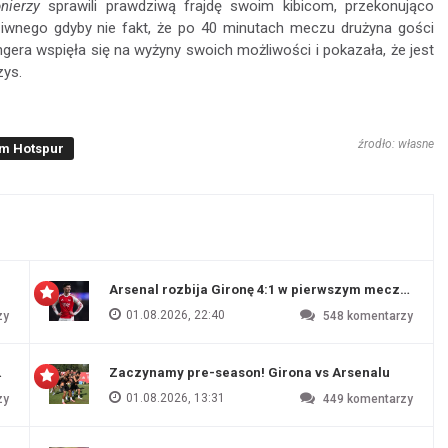
nierzy
sprawili prawdziwą frajdę swoim kibicom, przekonująco
ziwnego gdyby nie fakt, że po 40 minutach meczu drużyna gości
era wspięła się na wyżyny swoich możliwości i pokazała, że jest
zys.
źrodło: własne
m Hotspur
Arsenal rozbija Gironę 4:1 w pierwszym meczu prz
01.08.2026, 22:40
zy
548
komentarzy
 Evertonu
Zaczynamy pre-season! Girona vs Arsenalu
01.08.2026, 13:31
zy
449
komentarzy