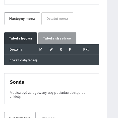
21
22
23
24
25
26
27
Następny
mecz
Ostatni
mecz
28
29
30
31
32
33
34
35
36
Tabela
ligowa
Tabela strzelców
37
38
39
40
Drużyna
M
W
R
P
Pkt
41
42
43
44
45
pokaż całą tabelę
46
47
48
49
50
51
52
53
54
Sonda
55
56
57
58
59
Musisz być zalogowany, aby posiadać dostęp do
60
ankiety.
61
100
101
102
103
104
105
106
107
108