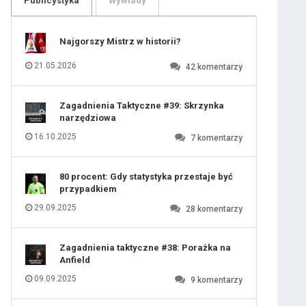
Publicystyka
Wywiady
109
110
111
112
113
114
Najgorszy Mistrz w historii?
115
116
117
118
21.05.2026
42
komentarzy
119
120
121
122
123
124
Zagadnienia Taktyczne #39: Skrzynka
125
126
narzędziowa
127
128
129
130
16.10.2025
7
komentarzy
131
80 procent: Gdy statystyka przestaje być
przypadkiem
29.09.2025
28
komentarzy
Zagadnienia taktyczne #38: Porażka na
Anfield
09.09.2025
9
komentarzy