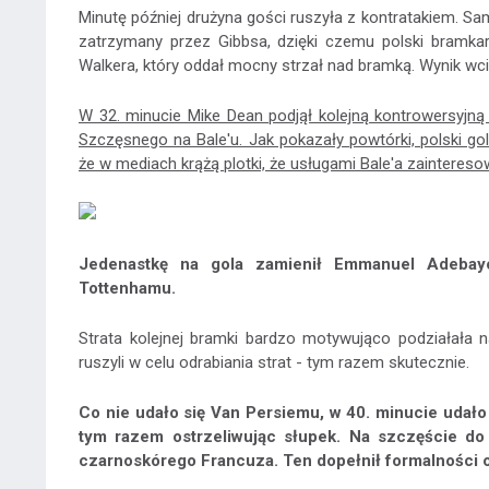
Minutę później drużyna gości ruszyła z kontratakiem. 
zatrzymany przez Gibbsa, dzięki czemu polski bramkarz
Walkera, który oddał mocny strzał nad bramką. Wynik wc
W 32. minucie Mike Dean podjął kolejną kontrowersyjną
Szczęsnego na Bale'u. Jak pokazały powtórki, polski gol
że w mediach krążą plotki, że usługami Bale'a zainteres
Jedenastkę na gola zamienił Emmanuel Adebayor
Tottenhamu.
Strata kolejnej bramki bardzo motywująco podziałała
ruszyli w celu odrabiania strat - tym razem skutecznie.
Co nie udało się Van Persiemu, w 40. minucie udało
tym razem ostrzeliwując słupek. Na szczęście do 
czarnoskórego Francuza. Ten dopełnił formalności o