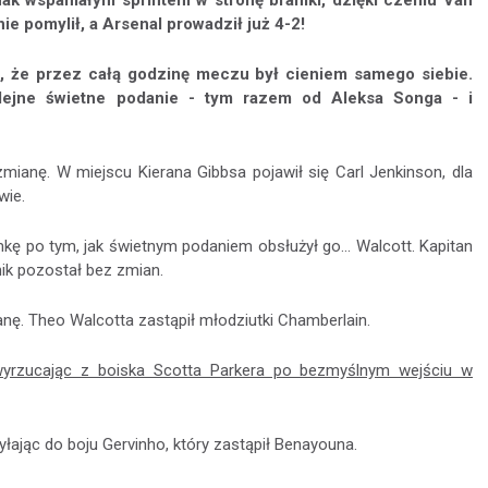
nak wspaniałym sprintem w stronę bramki, dzięki czemu Van
ie pomylił, a Arsenal prowadził już 4-2!
, że przez całą godzinę meczu był cieniem samego siebie.
olejne świetne podanie - tym razem od Aleksa Songa - i
ianę. W miejscu Kierana Gibbsa pojawił się Carl Jenkinson, dla
wie.
ę po tym, jak świetnym podaniem obsłużył go... Walcott. Kapitan
nik pozostał bez zmian.
nę. Theo Walcotta zastąpił młodziutki Chamberlain.
wyrzucając z boiska Scotta Parkera po bezmyślnym wejściu w
yłając do boju Gervinho, który zastąpił Benayouna.