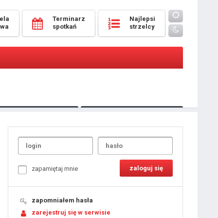
ela
Terminarz
Najlepsi
owa
spotkań
strzelcy
Oceny
pomeczowe
Typer
kanonierzy.com
UdanaRandka.com
1
2
3
4
5
6
7
8
zapamiętaj mnie
9
10
11
12
13
14
15
zapomniałem hasła
16
17
18
zarejestruj się w serwisie
19
20