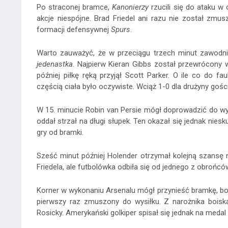
Po straconej bramce,
Kanonierzy
rzucili się do ataku w 
akcje niespójne. Brad Friedel ani razu nie został zmus
formacji defensywnej
Spurs
.
Warto zauważyć, że w przeciągu trzech minut zawodnicy
jedenastka
. Najpierw Kieran Gibbs został przewrócony 
później piłkę ręką przyjął Scott Parker. O ile co do 
częścią ciała było oczywiste. Wciąż 1-0 dla drużyny gości
W 15. minucie Robin van Persie mógł doprowadzić do wy
oddał strzał na długi słupek. Ten okazał się jednak nies
gry od bramki.
Sześć minut później Holender otrzymał kolejną szansę
Friedela, ale futbolówka odbiła się od jednego z obrońc
Korner w wykonaniu Arsenalu mógł przynieść bramkę, bow
pierwszy raz zmuszony do wysiłku. Z narożnika boisk
Rosicky. Amerykański golkiper spisał się jednak na meda