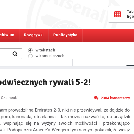
Tab
lig
chiwum
Rozgrywki
Publicystyka
w tekstach
w komentarzach
553
Osób online:
dwiecznych rywali 5-2!
n Czarnecki
2384
komentarzy
am prowadził na Emirates 2-0, nikt nie przewidywał, że dojdzie do
om, kanonada, strzelanina - tak można nazwać to, co urządzili
, wspinając się na wyżyny swoich możliwości i przekonująco
ali. Podopieczni Arsene'a Wengera tym samym pokazali, że wciąż