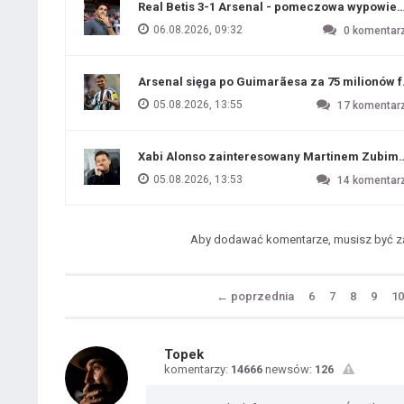
Real Betis 3-1 Arsenal - pomeczowa wypowied
06.08.2026, 09:32
0
komentar
Arsenal sięga po Guimarãesa za 75 milionów 
05.08.2026, 13:55
17
komentar
Xabi Alonso zainteresowany Martinem Zubim
05.08.2026, 13:53
14
komentar
Aby dodawać komentarze, musisz być 
←
poprzednia
6
7
8
9
10
Topek
komentarzy:
14666
newsów:
126