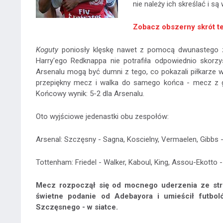
nie należy ich skreślać i s
Zobacz obszerny skrót t
Koguty
poniosły klęskę nawet z pomocą dwunastego za
Harry'ego Redknappa nie potrafiła odpowiednio skorzy
Arsenalu mogą być dumni z tego, co pokazali piłkarze w
przepiękny mecz i walka do samego końca - mecz z ga
Końcowy wynik: 5-2 dla Arsenalu.
Oto wyjściowe jedenastki obu zespołów:
Arsenal: Szczęsny - Sagna, Koscielny, Vermaelen, Gibbs -
Tottenham: Friedel - Walker, Kaboul, King, Assou-Ekotto - 
Mecz rozpoczął się od mocnego uderzenia ze str
świetne podanie od Adebayora i umieścił futbol
Szczęsnego - w siatce.