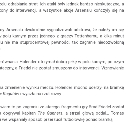
celu odrabiania strat. Ich ataki były jednak bardzo nieskuteczne, a
zony do interwencji, a wszystkie akcje Arsenalu kończyły się na
 Arsenalu dwukrotnie sygnalizowali arbitrowi, że należy im się
w polu karnym przez jednego z graczy Tottenhamu, a kilka minut
faulu nie ma stuprocentowej pewności, tak zagranie niedozwoloną
.
równania. Holender otrzymał dobrą piłkę w polu karnym, po czym
kuteczny, a Friedel nie został zmuszony do interwencji. Wznowienie
 na zmienienie wyniku meczu. Holender mocno uderzył na bramkę
ów
Kogutów
i wyszła na rzut rożny.
iem to po zagraniu ze stałego fragmentu gry Brad Friedel został
a dogrywał kapitan
The Gunners
, a strzał głową oddał... Tomas
l i we wspaniały sposób przerzucił futbolówkę ponad bramką.