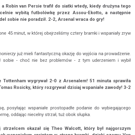
a Robin van Persie trafił do siatki wtedy, kiedy drużyna tego
ecelnie wybitą futbolówkę przez Assou-Ekotto, a następnie
el sobie nie poradził. 2-2, Arsenal wraca do gry!
one 45 minut, w której obejrzeliśmy cztery bramki i wspaniały zryw
nonierzy
już mieli fantastyczną okazję do wyjścia na prowadzenie.
ził sobie - choć nie bez problemów - z tym uderzeniem i wybił
ie Tottenham wygrywał 2-0 z Arsenalem! 51 minuta sprawiła
 Tomas Rosicky, który rozgrywał dzisiaj wspaniałe zawody! 3-2
sę, posyłając wspaniałe prostopadłe podanie do wybiegającego
rmę, oddając niecelny strzał, tuż obok słupka.
 strzelcem okazał się Theo Walcott, który był najgorszym