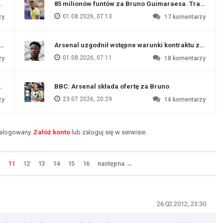
ź Artety
85 milionów funtów za Bruno Guimaraesa. Transfer na
01.08.2026, 07:13
zy
17
komentarzy
funtów
Arsenal uzgodnił wstępne warunki kontraktu z Vinic
01.08.2026, 07:11
zy
18
komentarzy
endim
BBC: Arsenal składa ofertę za Bruno
23.07.2026, 20:29
zy
14
komentarzy
zalogowany.
Załóż konto
lub zaloguj się w serwisie.
11
12
13
14
15
16
następna
→
26.02.2012, 23:30