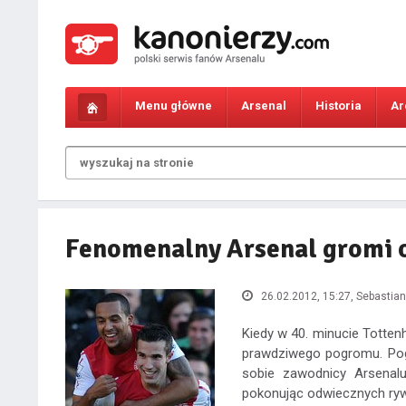
Menu główne
Arsenal
Historia
Ar
Fenomenalny Arsenal gromi o
26.02.2012, 15:27
, Sebastia
Kiedy w 40. minucie Tottenh
prawdziwego pogromu. Pogr
sobie zawodnicy Arsenalu
pokonując odwiecznych ryw