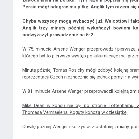
zawodnikiem na boisku. Tym razem popisał się jed
Persie mógł odegrać mu piłkę. Anglik tym razem się n
Chyba wszyscy mogą wybaczyć już Walcottowi fakt
Anglik trzy minuty później wykończył bowiem k
podwyższył prowadzenie na 5-2!
W 75. minucie Arsene Wenger przeprowadził pierwszą zm
którego był to pierwszy występ po kilkumiesięcznej przer
Minutę później Tomas Rosicky mógł zdobyć kolejną bramk
reprezentacji Czech nieznacznie się jednak pomylił, a wy
W 81. minucie Arsene Wenger przeprowadził kolejną zmia
Mike Dean w końcu nie był po stronie Tottenhamu, 
Thomasa Vermaelena. Koguty kończą w dziesiątkę.
Chwilę później Wenger skorzystał z ostatniej zmiany, pos