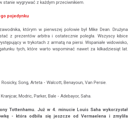
ą w stanie wygrywać z każdym przeciwnikiem.
ego pojedynku
wodnika, którym w pierwszej połowie był Mike Dean. Drużyna
stać z prezentów arbitra i ostatecznie poległa. Wszyscy kibice
ystępujący w trykotach z armatą na piersi. Wspaniałe widowisko,
tunku tych, które warto wspominać nawet za kilkadziesiąt lat.
 Rosicky, Song, Arteta - Walcott, Benayoun, Van Persie.
Kranjcar, Modric, Parker, Bale - Adebayor, Saha.
ony Tottenhamu. Już w 4. minucie Louis Saha wykorzystał
ówkę - która odbiła się jeszcze od Vermaelena i zmyliła