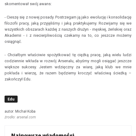
skomentował swój awans:
- Cieszę się z nowej posady. Postrzegam ją jako ewolucję i konsolidację
filozofii pracy, jaką przyjęliśmy i jaką praktykujemy. Rozwijamy się we
wszystkich obszarach każdej z naszych drużyn - męskiej, żeńskiej oraz
Akademii - i z niecierpliwością czekamy na to, co jeszcze możemy
osiągnąć.
- Chciałbym właściwie spożytkować tę ciężką pracę, jaką wielu ludzi
codziennie wkłada w rozwój Arsenalu, abyśmy mogli osiągać jeszcze
większe sukcesy. Jestem wdzięczny za wiarę, jaką klub we mnie
pokłada i wierzę, że razem będziemy kroczyć właściwą ścieżką –
zakończył Edu.
Edu
autor: Michał Koba
źrodło: arsenal.com
Najnowsze wiadomości