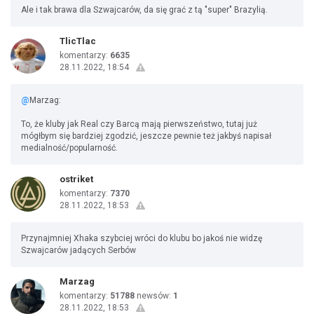
Ale i tak brawa dla Szwajcarów, da się grać z tą "super" Brazylią.
TlicTlac
komentarzy:
6635
28.11.2022, 18:54
@
Marzag:
To, że kluby jak Real czy Barcą mają pierwszeństwo, tutaj już
mógłbym się bardziej zgodzić, jeszcze pewnie też jakbyś napisał
medialność/popularność.
ostriket
komentarzy:
7370
28.11.2022, 18:53
Przynajmniej Xhaka szybciej wróci do klubu bo jakoś nie widzę
Szwajcarów jadących Serbów
Marzag
komentarzy:
51788
newsów:
1
28.11.2022, 18:53