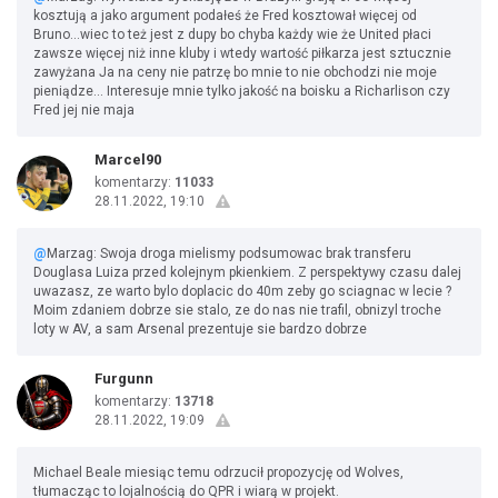
kosztują a jako argument podałeś że Fred kosztował więcej od
Bruno...wiec to też jest z dupy bo chyba każdy wie że United płaci
zawsze więcej niż inne kluby i wtedy wartość piłkarza jest sztucznie
zawyżana Ja na ceny nie patrzę bo mnie to nie obchodzi nie moje
pieniądze... Interesuje mnie tylko jakość na boisku a Richarlison czy
Fred jej nie maja
Marcel90
komentarzy:
11033
28.11.2022, 19:10
@
Marzag: Swoja droga mielismy podsumowac brak transferu
Douglasa Luiza przed kolejnym pkienkiem. Z perspektywy czasu dalej
uwazasz, ze warto bylo doplacic do 40m zeby go sciagnac w lecie ?
Moim zdaniem dobrze sie stalo, ze do nas nie trafil, obnizyl troche
loty w AV, a sam Arsenal prezentuje sie bardzo dobrze
Furgunn
komentarzy:
13718
28.11.2022, 19:09
Michael Beale miesiąc temu odrzucił propozycję od Wolves,
tłumacząc to lojalnością do QPR i wiarą w projekt.