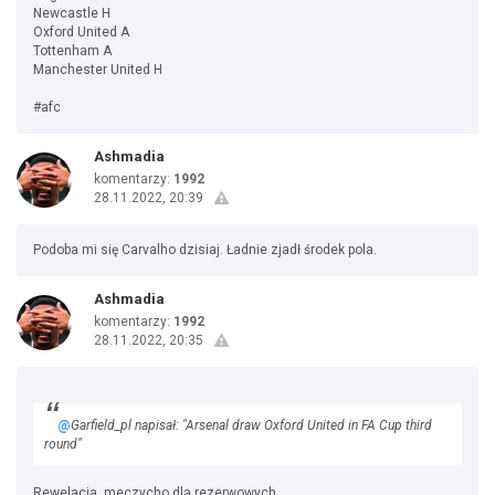
Newcastle H
Oxford United A
Tottenham A
Manchester United H
#afc
Ashmadia
komentarzy:
1992
28.11.2022, 20:39
Podoba mi się Carvalho dzisiaj. Ładnie zjadł środek pola.
Ashmadia
komentarzy:
1992
28.11.2022, 20:35
@
Garfield_pl napisał: "Arsenal draw Oxford United in FA Cup third
round"
Rewelacja, meczycho dla rezerwowych.