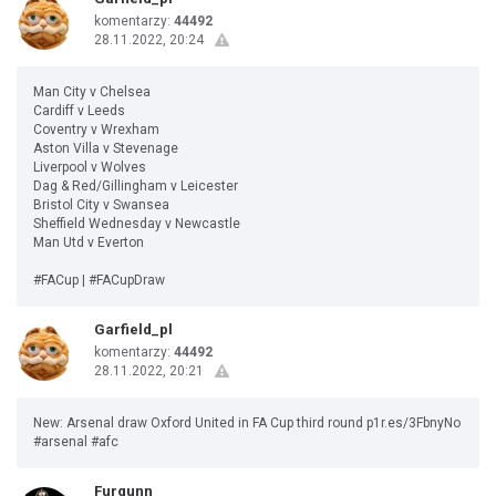
komentarzy:
44492
28.11.2022, 20:24
Man City v Chelsea
Cardiff v Leeds
Coventry v Wrexham
Aston Villa v Stevenage
Liverpool v Wolves
Dag & Red/Gillingham v Leicester
Bristol City v Swansea
Sheffield Wednesday v Newcastle
Man Utd v Everton
#FACup | #FACupDraw
Garfield_pl
komentarzy:
44492
28.11.2022, 20:21
New: Arsenal draw Oxford United in FA Cup third round p1r.es/3FbnyNo
#arsenal #afc
Furgunn