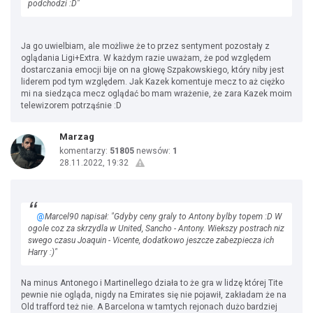
podchodzi :D"
Ja go uwielbiam, ale możliwe że to przez sentyment pozostały z
oglądania Ligi+Extra. W każdym razie uważam, że pod względem
dostarczania emocji bije on na głowę Szpakowskiego, który niby jest
liderem pod tym względem. Jak Kazek komentuje mecz to aż ciężko
mi na siedząca mecz oglądać bo mam wrażenie, że zara Kazek moim
telewizorem potrząśnie :D
Marzag
komentarzy:
51805
newsów:
1
28.11.2022, 19:32
@
Marcel90 napisał: "Gdyby ceny graly to Antony bylby topem :D W
ogole coz za skrzydla w United, Sancho - Antony. Wiekszy postrach niz
swego czasu Joaquin - Vicente, dodatkowo jeszcze zabezpiecza ich
Harry :)"
Na minus Antonego i Martinellego działa to że gra w lidzę której Tite
pewnie nie ogląda, nigdy na Emirates się nie pojawił, zakładam że na
Old trafford też nie. A Barcelona w tamtych rejonach dużo bardziej