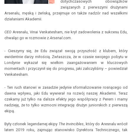
dotychczasowych obowiązków
związanych z pierwszymi drużynami
Arsenalu, męską i żeńską, przejmuje on także nadzór nad wszelkimi
działaniami Akademii.
CEO
Aresnalu, Vinai Venkatesham, nie krył zadowolenia z sukcesu Edu,
chwaląc go w rozmowie z
Arsenal.com
.
- Cieszymy się, że Edu związał swoją przyszłość z klubem, który
ewidentnie darzy miłością. Zwłaszcza, że w czasie swojego pobytu w
Londynie wykazał się wielkim zaangażowaniem w kluczowych
momentach i przyczynił się do progresu, jaki zaliczyliśmy – powiedział
Venkatesham.
- Ten ruch stanowi w zasadzie jedynie sformalizowanie rosnącego od
dawna wpływu, jaki Edu wywierał na rozwój naszej Akademii. Teraz
czekamy już tylko na dalsze efekty jego współpracy z Perem i mamy
nadzieję, że to tylko wzmocni integrację drużyn juniorskich z pierwszą
ekipą.
Były członek legendarnej ekipy
The Invincibles
, który do Aresnalu wrócił
latem 2019 roku, zajmując stanowisko Dyrektora Technicznego, tak