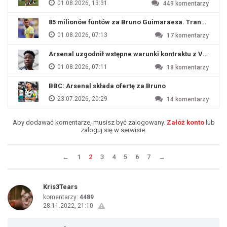
01.08.2026, 13:31
449
komentarzy
85 milionów funtów za Bruno Guimaraesa. Transfer na o
01.08.2026, 07:13
17
komentarzy
Arsenal uzgodnił wstępne warunki kontraktu z Viniciu
01.08.2026, 07:11
18
komentarzy
BBC: Arsenal składa ofertę za Bruno
23.07.2026, 20:29
14
komentarzy
Aby dodawać komentarze, musisz być zalogowany.
Załóż konto
lub
zaloguj się w serwisie.
←
1
2
3
4
5
6
7
→
Kris3Tears
komentarzy:
4489
28.11.2022, 21:10