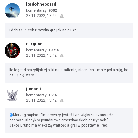
lordoftheboard
komentarzy:
9002
28.11.2022, 18:42
I dobrze, niech Brazylia gra jak najdłużej
Furgunn
komentarzy:
13718
28.11.2022, 18:42
Ile legend brazylijskiej piłki na stadionie, niech ich już nie pokazują, bo
czuję się stary..
jumanji
komentarzy:
1516
28.11.2022, 18:42
@
Marzag napisał: "Im droższy jesteś tym większa szansa że
zagrasz. Klasyk w południowo amerykańskich drużynach."
Jakoś Bruno ma wiekszą wartość a grał w podstawie Fred.