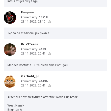
Intruz z tęczową flagą
Furgunn
komentarzy:
13718
28.11.2022, 21:10
Tęcza na stadionie, jak pięknie.
Kris3Tears
komentarzy:
4489
28.11.2022, 20:41
Mendes kontuzja. Duże osłabienie Portugalii
Garfield_pl
komentarzy:
44496
28.11.2022, 20:41
Arsenal’s next six fixtures after the World Cup break:
West Ham H
Brighton A