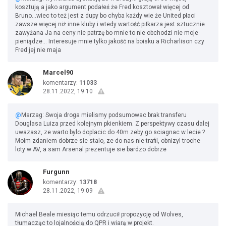
kosztują a jako argument podałeś że Fred kosztował więcej od
Bruno...wiec to też jest z dupy bo chyba każdy wie że United płaci
zawsze więcej niż inne kluby i wtedy wartość piłkarza jest sztucznie
zawyżana Ja na ceny nie patrzę bo mnie to nie obchodzi nie moje
pieniądze... Interesuje mnie tylko jakość na boisku a Richarlison czy
Fred jej nie maja
Marcel90
komentarzy:
11033
28.11.2022, 19:10
@
Marzag: Swoja droga mielismy podsumowac brak transferu
Douglasa Luiza przed kolejnym pkienkiem. Z perspektywy czasu dalej
uwazasz, ze warto bylo doplacic do 40m zeby go sciagnac w lecie ?
Moim zdaniem dobrze sie stalo, ze do nas nie trafil, obnizyl troche
loty w AV, a sam Arsenal prezentuje sie bardzo dobrze
Furgunn
komentarzy:
13718
28.11.2022, 19:09
Michael Beale miesiąc temu odrzucił propozycję od Wolves,
tłumacząc to lojalnością do QPR i wiarą w projekt.