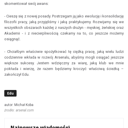
skomentował swój awans:
- Cieszę się z nowej posady. Postrzegam ją jako ewolucję i konsolidację
filozofii pracy, jaką przyjęliśmy i jaką praktykujemy. Rozwijamy się we
wszystkich obszarach każdej z naszych drużyn - męskiej, żeńskiej oraz
Akademii - i z niecierpliwością czekamy na to, co jeszcze możemy
osiągnąć.
- Chciałbym właściwie spożytkować tę ciężką pracę, jaką wielu ludzi
codziennie wkłada w rozwój Arsenalu, abyśmy mogli osiągać jeszcze
większe sukcesy. Jestem wdzięczny za wiarę, jaką klub we mnie
pokłada i wierzę, że razem będziemy kroczyć właściwą ścieżką –
zakończył Edu.
Edu
autor: Michał Koba
źrodło: arsenal.com
Najnowsze wiadomości