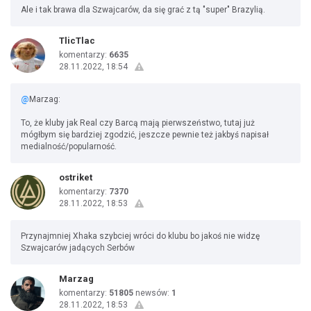
Ale i tak brawa dla Szwajcarów, da się grać z tą "super" Brazylią.
TlicTlac
komentarzy:
6635
28.11.2022, 18:54
@
Marzag:
To, że kluby jak Real czy Barcą mają pierwszeństwo, tutaj już
mógłbym się bardziej zgodzić, jeszcze pewnie też jakbyś napisał
medialność/popularność.
ostriket
komentarzy:
7370
28.11.2022, 18:53
Przynajmniej Xhaka szybciej wróci do klubu bo jakoś nie widzę
Szwajcarów jadących Serbów
Marzag
komentarzy:
51805
newsów:
1
28.11.2022, 18:53