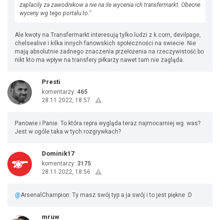
zaplacily za zawodnikow a nie na ile wycenia ich transfermarkt. Obecne
wyceny wg tego portalu to:"
Ale kwoty na Transfermarkt interesują tylko ludzi z k.com, devilpage,
chelsealive i kilka innych fanowskich społeczności na swiecie. Nie
mają absolutnie żadnego znaczenia przełożenia na rzeczywistość bo
nikt kto ma wpływ na transfery piłkarzy nawet tam nie zagląda.
Presti
komentarzy:
465
28.11.2022, 18:57
Panowie i Panie. To która repra wygląda teraz najmocarniej wg. was?
Jest w ogóle taka w tych rozgrywkach?
Dominik17
komentarzy:
3175
28.11.2022, 18:56
@
ArsenalChampion: Ty masz swój typ a ja swój i to jest piękne :D
mruw