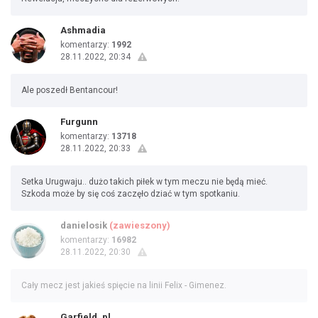
Ashmadia
komentarzy:
1992
28.11.2022, 20:34
Ale poszedł Bentancour!
Furgunn
komentarzy:
13718
28.11.2022, 20:33
Setka Urugwaju.. dużo takich piłek w tym meczu nie będą mieć.
Szkoda może by się coś zaczęło dziać w tym spotkaniu.
danielosik
(zawieszony)
komentarzy:
16982
28.11.2022, 20:30
Cały mecz jest jakieś spięcie na linii Felix - Gimenez.
Garfield_pl