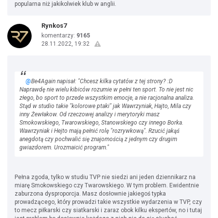
popularna niż jakikolwiek klub w anglii.
Rynkos7
komentarzy:
9165
28.11.2022, 19:32
@
Be4Again napisał: "Chcesz kilka cytatów z tej strony? :D
Naprawdę nie wielu kibiców rozumie w pełni ten sport. To nie jest nic
złego, bo sport to przede wszystkim emocje, a nie racjonalna analiza.
Stąd w studio takie "kolorowe ptaki" jak Wawrzyniak, Hajto, Mila czy
inny Żewłakow. Od rzeczowej analizy i merytoryki masz
Smokowskiego, Twarowskiego, Stanowskiego czy innego Borka.
Wawrzyniak i Hejto mają pełnić rolę "rozrywkową". Rzucić jakąś
anegdotą czy pochwalić się znajomością z jednym czy drugim
gwiazdorem. Urozmaicić program."
Pełna zgoda, tylko w studiu TVP nie siedzi ani jeden dziennikarz na
miarę Smokowskiego czy Twarowskiego. W tym problem. Ewidentnie
zaburzona dysproporcja. Masz dosłownie jakiegoś typka
prowadzącego, który prowadzi takie wszystkie wydarzenia w TVP, czy
to mecz piłkarski czy siatkarski i zaraz obok kilku ekspertów, no i tutaj