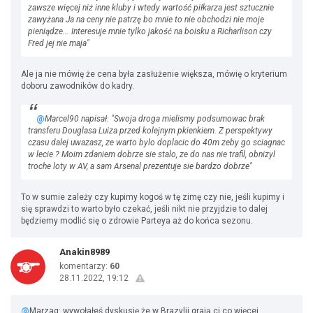
zawsze więcej niż inne kluby i wtedy wartość piłkarza jest sztucznie
zawyżana Ja na ceny nie patrzę bo mnie to nie obchodzi nie moje
pieniądze... Interesuje mnie tylko jakość na boisku a Richarlison czy
Fred jej nie maja"
Ale ja nie mówię że cena była zasłużenie większa, mówię o kryterium
doboru zawodników do kadry.
@
Marcel90 napisał: "Swoja droga mielismy podsumowac brak
transferu Douglasa Luiza przed kolejnym pkienkiem. Z perspektywy
czasu dalej uwazasz, ze warto bylo doplacic do 40m zeby go sciagnac
w lecie ? Moim zdaniem dobrze sie stalo, ze do nas nie trafil, obnizyl
troche loty w AV, a sam Arsenal prezentuje sie bardzo dobrze"
To w sumie zależy czy kupimy kogoś w tę zimę czy nie, jeśli kupimy i
się sprawdzi to warto było czekać, jeśli nikt nie przyjdzie to dalej
będziemy modlić się o zdrowie Parteya aż do końca sezonu.
Anakin8989
komentarzy:
60
28.11.2022, 19:12
@
Marzag: wywołałeś dyskusję że w Brazylii grają ci co więcej