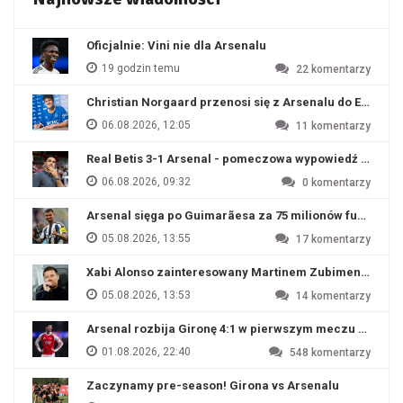
Oficjalnie: Vini nie dla Arsenalu
19 godzin temu
22
komentarzy
Christian Norgaard przenosi się z Arsenalu do Everton
06.08.2026, 12:05
11
komentarzy
Real Betis 3-1 Arsenal - pomeczowa wypowiedź Artety
06.08.2026, 09:32
0
komentarzy
Arsenal sięga po Guimarãesa za 75 milionów funtów
05.08.2026, 13:55
17
komentarzy
Xabi Alonso zainteresowany Martinem Zubimendim
05.08.2026, 13:53
14
komentarzy
Arsenal rozbija Gironę 4:1 w pierwszym meczu przyg
01.08.2026, 22:40
548
komentarzy
Zaczynamy pre-season! Girona vs Arsenalu