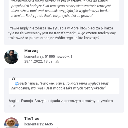
transfermarkt a mamy patrzeć ile kto kosztował ? Fred do United
przychodził bodajże 5 lat temu jego rzeczywista wartość teraz jest
dużo niższa ponieważ na boisku wygląda jak wygląda czyli bardzo
miernie... Rodrygo do Realu też przychodził za grosze."
Prawie nigdy nie zdarza się sytuacja w której ktoś płaci za piłkarza
tyle na ile wyceniany jest na transfermarkt. Więc czemu mielibyśmy
traktować to jako miarodajne źródło tego ile kto kosztuje?
Marzag
komentarzy:
51805
newsów:
1
28.11.2022, 18:59
@
Presti napisał: "Panowie i Panie. To która repra wygląda teraz
najmocarniej wg. was? Jest w ogóle taka w tych rozgrywkach?"
Anglia i Francja. Brazylia odpada z pierwszym poważnym rywalem
imo.
TlicTlac
komentarzy:
6635