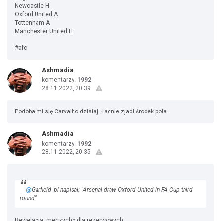
Newcastle H
Oxford United A
Tottenham A
Manchester United H
#afc
Ashmadia
komentarzy:
1992
28.11.2022, 20:39
Podoba mi się Carvalho dzisiaj. Ładnie zjadł środek pola.
Ashmadia
komentarzy:
1992
28.11.2022, 20:35
@
Garfield_pl napisał: "Arsenal draw Oxford United in FA Cup third
round"
Rewelacja, meczycho dla rezerwowych.