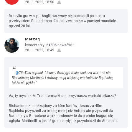
28.11.2022, 18:50
Brazylia gra w stylu Anglii, wszyscy się podniecili po prostu
przebłyskiem Richarlisona. Żal patrzeć mając w pamięci mundiale
sprzed 20 lat.
Marzag
komentarzy:
51805
newsów:
1
28.11.2022, 18:49
@
TlicTlac napisał: "Jesus i Rodrygo mają większą wartość niż
Richarlison, Martinelli i Antony mają większą wartość niż Raphinhą,
także nie pykło."
Aa, ty myślisz że Transfermarkt serio wyznacza wartość piłkarza?
Richarlison został kupiony za 60m funtów, Jesus za 45m.
Raphinha przyszedł za trochę mniej niż Antony ale przyszedł do
Barcelony a Barcelone w przeciwienswtie do premier league się
ogląda. Martinelli to jakieś grosze były jak przychodził do Arsenalu.