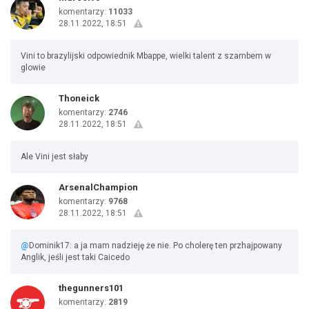
komentarzy:
11033
28.11.2022, 18:51
Vini to brazylijski odpowiednik Mbappe, wielki talent z szambem w
glowie
Thoneick
komentarzy:
2746
28.11.2022, 18:51
Ale Vini jest słaby
ArsenalChampion
komentarzy:
9768
28.11.2022, 18:51
@
Dominik17: a ja mam nadzieję że nie. Po cholerę ten przhajpowany
Anglik, jeśli jest taki Caicedo
thegunners101
komentarzy:
2819