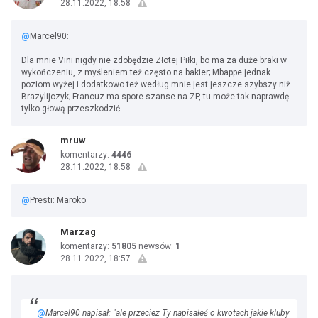
28.11.2022, 18:58
@
Marcel90:
Dla mnie Vini nigdy nie zdobędzie Złotej Piłki, bo ma za duże braki w
wykończeniu, z myśleniem też często na bakier; Mbappe jednak
poziom wyżej i dodatkowo też według mnie jest jeszcze szybszy niż
Brazylijczyk; Francuz ma spore szanse na ZP, tu może tak naprawdę
tylko głową przeszkodzić.
mruw
komentarzy:
4446
28.11.2022, 18:58
@
Presti: Maroko
Marzag
komentarzy:
51805
newsów:
1
28.11.2022, 18:57
@
Marcel90 napisał: "ale przeciez Ty napisałeś o kwotach jakie kluby