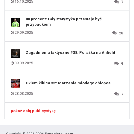
16.10.2025
7
129
130
131
80 procent: Gdy statystyka przestaje być
przypadkiem
29.09.2025
28
Zagadnienia taktyczne #38: Porażka na Anfield
09.09.2025
9
Okiem kibica #2: Marzenie młodego chłopca
28.08.2025
7
pokaż całą publicystykę