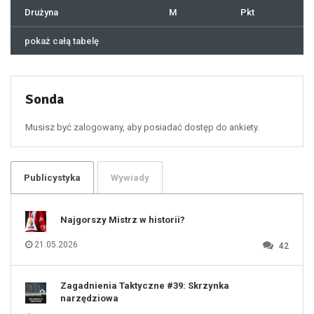
41
Drużyna
M
Pkt
42
43
44
45
46
pokaż całą tabelę
47
48
49
50
51
52
53
54
55
Sonda
56
57
58
59
60
Musisz być zalogowany, aby posiadać dostęp do ankiety.
61
100
101
102
103
104
105
106
Publicystyka
Wywiady
107
108
109
110
111
112
Najgorszy Mistrz w historii?
113
114
115
116
21.05.2026
42
117
118
119
120
121
122
123
Zagadnienia Taktyczne #39: Skrzynka
124
125
narzędziowa
126
127
128