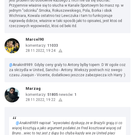
jest problem bo dosłownie każdego z nich nie da się słuchać.
Przyjemnie właśnie się to słucha w Kanale Sportowym bo masz np. w
jednym "odcinku" Smoka, Rokuszewskiego, Pola, Borka i obok
Wichniara, Kowala ostatnio też Lewczuka i tam to funkcjonuje
naprawdę dobrze, właśnie w taki sposób jaki to opisałeś, jest ktoś od
rzeczowych wypowiedzi, ktoś od beki itd.
Marcel90
komentarzy:
11033
28.11.2022, 19:24
@
Anakin8989: Gdyby ceny graly to Antony bylby topem :D W ogole coz
za skrzydla w United, Sancho - Antony. Wiekszy postrach niz swego
czasu Joaquin - Vicente, dodatkowo jeszcze zabezpiecza ich Harry :)
Marzag
komentarzy:
51805
newsów:
1
28.11.2022, 19:22
@
Anakin8989 napisał: "wywołałeś dyskusję że w Brazylii grają ci co
więcej kosztują a jako argument podałeś że Fred kosztował więcej od
Bruno...wiec to też jest z dupy bo chyba każdy wie że United płaci