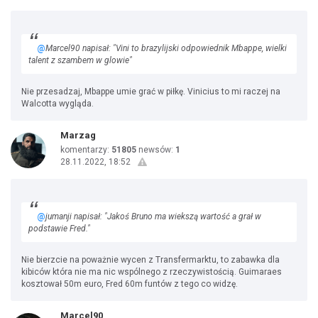
@
Marcel90 napisał: "Vini to brazylijski odpowiednik Mbappe, wielki
talent z szambem w glowie"
Nie przesadzaj, Mbappe umie grać w piłkę. Vinicius to mi raczej na
Walcotta wygląda.
Marzag
komentarzy:
51805
newsów:
1
28.11.2022, 18:52
@
jumanji napisał: "Jakoś Bruno ma wiekszą wartość a grał w
podstawie Fred."
Nie bierzcie na poważnie wycen z Transfermarktu, to zabawka dla
kibiców która nie ma nic wspólnego z rzeczywistością. Guimaraes
kosztował 50m euro, Fred 60m funtów z tego co widzę.
Marcel90