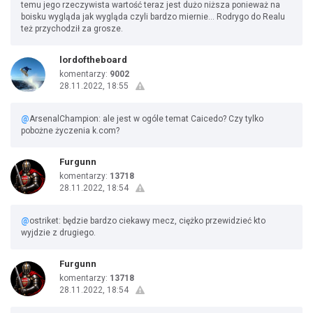
temu jego rzeczywista wartość teraz jest dużo niższa ponieważ na
boisku wygląda jak wygląda czyli bardzo miernie... Rodrygo do Realu
też przychodził za grosze.
lordoftheboard
komentarzy:
9002
28.11.2022, 18:55
@
ArsenalChampion: ale jest w ogóle temat Caicedo? Czy tylko
pobożne życzenia k.com?
Furgunn
komentarzy:
13718
28.11.2022, 18:54
@
ostriket: będzie bardzo ciekawy mecz, ciężko przewidzieć kto
wyjdzie z drugiego.
Furgunn
komentarzy:
13718
28.11.2022, 18:54