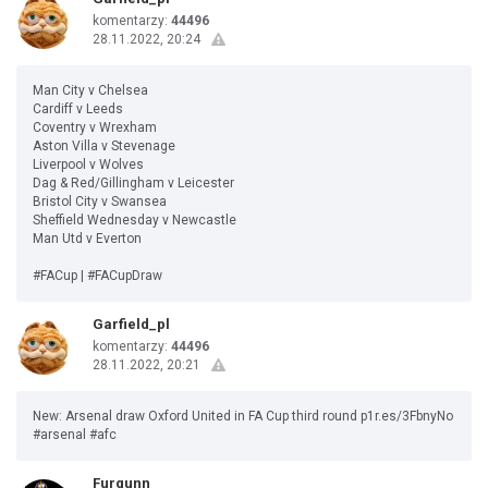
komentarzy:
44496
28.11.2022, 20:24
Man City v Chelsea
Cardiff v Leeds
Coventry v Wrexham
Aston Villa v Stevenage
Liverpool v Wolves
Dag & Red/Gillingham v Leicester
Bristol City v Swansea
Sheffield Wednesday v Newcastle
Man Utd v Everton
#FACup | #FACupDraw
Garfield_pl
komentarzy:
44496
28.11.2022, 20:21
New: Arsenal draw Oxford United in FA Cup third round p1r.es/3FbnyNo
#arsenal #afc
Furgunn