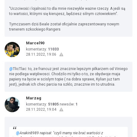
"Uczciwość i lojalność to dla mnie niezwykle ważne rzeczy. A jeśli są
to wartości, którymi się kierujesz, będziesz silnym człowiekiem".
Tymczasem dziś Beale został oficjalnie zaprezentowany nowym
trenerem szkockiego Rangers
Marcel90
komentarzy:
11033
28.11.2022, 19:06
@
TlicTlac: to, ze francuz jest znacznie lepszym pilkarzem od Viniego
nie podlega watpliwosci. Chodzilo mi tylko o to, ze obydwoje maja
papiery na bycie w scislym topie ( na dobra sprawe, Kylian juz tam
jest), jednak ich chec parcia na szklo, znacznie im to utrudnia.
Marzag
komentarzy:
51805
newsów:
1
28.11.2022, 19:04
@
Anakin8989 napisał: "czyli mamy nie brać wartości z