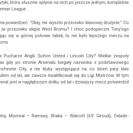
krytyki, która słusznie spłynie na nich po jeszcze jednym, kompletnie
emier League.
na powiedzieć: "Okej, nie wyszło przeciwko klasowej drużynie." Co
lko że przeciwko ekipie West Bromu? I choć podopieczni Tony'ego
ując się w górnej połowie tabeli, to nie było lepszego meczu na
orns.
Pucharze Anglii. Sutton United i Lincoln City? Wielkie zespoły
zas gdy po stronie Arsenalu biegały nazwiska z podstawowego
chester City, a nie kluby występujące na co dzień parę klas
tułem od lat, ale zawsze kwalifikowali się do Ligi Mistrzów. W tym
senal jest w najgłębszym dołku od lat i dzisiejszy mecz potwierdził
elny, Monreal – Ramsey, Xhaka – Walcott (65' Giroud), Oxlade-