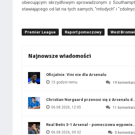
obiecującym skrzydłowym sprowadzonym z Southamptonu
stawiającego od lat na tych samych, "młodych" i "zdolnyc
Premier League
Raport pomeczowy
West Bromwi
Najnowsze wiadomości
Oficjalnie: Vini nie dla Arsenalu
15 godzin temu
19
komentar
Christian Norgaard przenosi się z Arsenalu do
06.08.2026, 12:05
11
komentar
Real Betis 3-1 Arsenal - pomeczowa wypowied
06.08.2026, 09:32
0
komentar