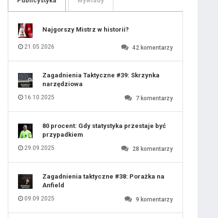
Publicystyka
Wywiady
109
110
111
112
113
114
Najgorszy Mistrz w historii?
115
116
117
118
21.05.2026
42
komentarzy
119
120
121
122
123
124
Zagadnienia Taktyczne #39: Skrzynka
125
126
narzędziowa
127
128
129
130
16.10.2025
7
komentarzy
131
80 procent: Gdy statystyka przestaje być
przypadkiem
29.09.2025
28
komentarzy
Zagadnienia taktyczne #38: Porażka na
Anfield
09.09.2025
9
komentarzy