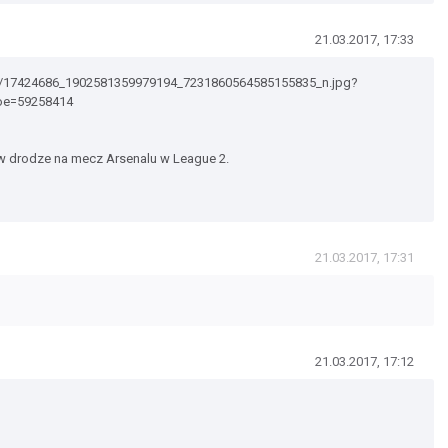
21.03.2017, 17:33
.0-9/17424686_1902581359979194_7231860564585155835_n.jpg?
oe=59258414
, w drodze na mecz Arsenalu w League 2.
21.03.2017, 17:31
21.03.2017, 17:12