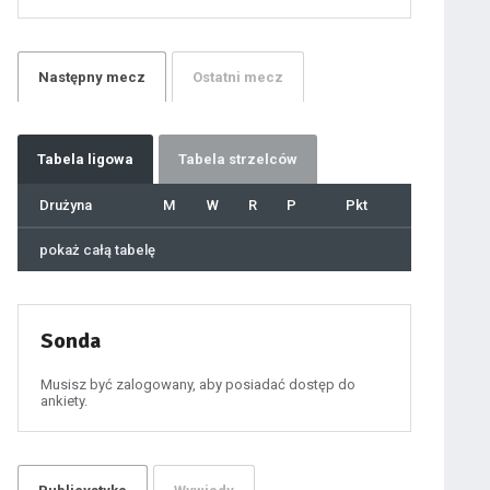
21
22
23
24
25
26
27
Następny
mecz
Ostatni
mecz
28
29
30
31
32
33
34
35
36
Tabela
ligowa
Tabela strzelców
37
38
39
40
Drużyna
M
W
R
P
Pkt
41
42
43
44
45
pokaż całą tabelę
46
47
48
49
50
51
52
53
54
Sonda
55
56
57
58
59
Musisz być zalogowany, aby posiadać dostęp do
60
ankiety.
61
100
101
102
103
104
105
106
107
108