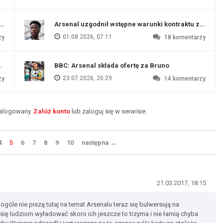
funtów
Arsenal uzgodnił wstępne warunki kontraktu z Vinic
01.08.2026, 07:11
zy
18
komentarzy
endim
BBC: Arsenal składa ofertę za Bruno
23.07.2026, 20:29
zy
14
komentarzy
zalogowany.
Załóż konto
lub zaloguj się w serwisie.
4
5
6
7
8
9
10
następna
→
21.03.2017, 18:15
ogóle nie piszą tutaj na temat Arsenalu teraz się bulwersują na
 się ludziom wyładować skoro ich jeszcze to trzyma i nie łamią chyba