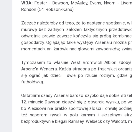
WBA:
Foster - Dawson, McAuley, Evans, Nyom - Livermor
Rondon (54' Robson-Kanu).
Zacząć należałoby od tego, że to następne spotkanie, w 
murawę bez żadnych założeń taktycznych przedstawio
odwrotnie prawie zawsze kończyła się próbą kombinac
gospodarzy. Oglądając takie występy Arsenalu można prz
momentach, ani żarówki nad głowami zawodników, zwiastu
Tymczasem to właśnie West Bromwich Albion zdobył tr
Arsene'a Wengera. Każda stracona po frajerskiej organi
się ograć jak dzieci i dwie po rzucie rożnym, gdzie
futbolówką.
Ostatnimi czasy Arsenal bardzo szybko daje sobie strze
12. minucie Dawson cieszył się z otwarcia wyniku, po 
bo Alexisowi nie brakło sportowej złości i chwilę później
też naporom rywali w polu karnym i skrzętnym str
bezproduktywnie biegali Ramsey, Welbeck czy Walcott, mo