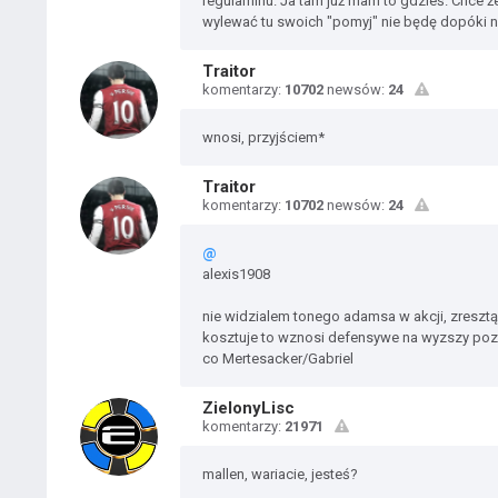
regulaminu. Ja tam już mam to gdzieś. Chce że
wylewać tu swoich "pomyj" nie będę dopóki ni
Traitor
komentarzy:
10702
newsów:
24
wnosi, przyjściem*
Traitor
komentarzy:
10702
newsów:
24
@
alexis1908
nie widzialem tonego adamsa w akcji, zresztą 
kosztuje to wznosi defensywe na wyzszy pozi
co Mertesacker/Gabriel
ZielonyLisc
komentarzy:
21971
mallen, wariacie, jesteś?