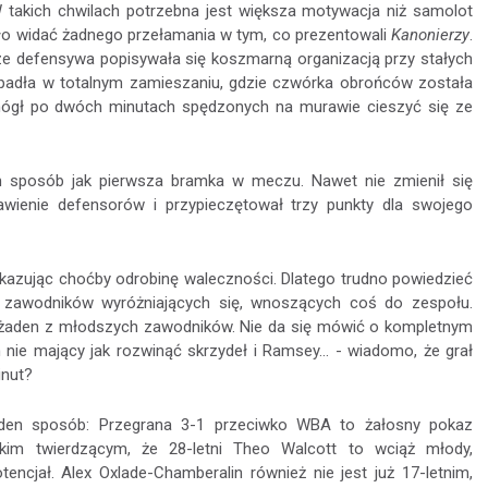
 W takich chwilach potrzebna jest większa motywacja niż samolot
ło widać żadnego przełamania w tym, co prezentowali
Kanonierzy
.
ze defensywa popisywała się koszmarną organizacją przy stałych
 padła w totalnym zamieszaniu, gdzie czwórka obrońców została
ógł po dwóch minutach spędzonych na murawie cieszyć się ze
sam sposób jak pierwsza bramka w meczu. Nawet nie zmienił się
awienie defensorów i przypieczętował trzy punkty dla swojego
okazując choćby odrobinę waleczności. Dlatego trudno powiedzieć
 zawodników wyróżniających się, wnoszących coś do zespołu.
pić żaden z młodszych zawodników. Nie da się mówić o kompletnym
 nie mający jak rozwinąć skrzydeł i Ramsey... - wiadomo, że grał
inut?
den sposób: Przegrana 3-1 przeciwko WBA to żałosny pokaz
tkim twierdzącym, że 28-letni Theo Walcott to wciąż młody,
ncjał. Alex Oxlade-Chamberalin również nie jest już 17-letnim,