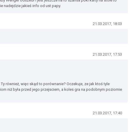
by Wenger odszedł i jest jeszcze na to szansa póki karty na stole to
e nadejdzie jakieś info od ust papy.
21.03.2017, 18:03
21.03.2017, 17:53
Ty również, więc skąd to porównanie? Oczekuje, ze jak ktoś tyle
om niż była przed jego przejsciem, a koles gra na podobnym poziomie
21.03.2017, 17:40