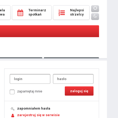
ela
Terminarz
Najlepsi
owa
spotkań
strzelcy
Oceny
pomeczowe
Typer
kanonierzy.com
UdanaRandka.com
1
2
3
4
5
6
7
8
zapamiętaj mnie
9
10
11
12
13
14
15
zapomniałem hasła
16
17
18
zarejestruj się w serwisie
19
20