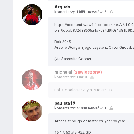
Argudo
komentarzy:
10891
newsów:
6
https://scontent-waw1-1.xx.fbcdn.net/v/t1
oh=9dbbb872d88606a4a7e84d9f031d81b9&
Rok 2045.
Arsene Wenger i jego asystent, Oliver Giroud
(via Sarcastic Gooner)
michalal
(zawieszony)
komentarzy:
10413
Lol, ale poleciał z tymi strojami :D
pauleta19
komentarzy:
41430
newsów:
1
Arsenal through 27 matches, year by year
16-17: 50 pts, +22 GD