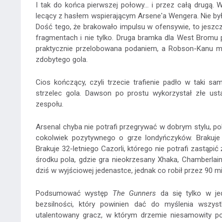
I tak do końca pierwszej połowy... i przez całą drugą.
lecący z hasłem wspierającym Arsene'a Wengera. Nie by
Dość tego, że brakowało impulsu w ofensywie, to jeszc
fragmentach i nie tylko. Druga bramka dla West Bromu
praktycznie przelobowana podaniem, a Robson-Kanu m
zdobytego gola.
Cios kończący, czyli trzecie trafienie padło w taki 
strzelec gola. Dawson po prostu wykorzystał złe ust
zespołu.
Arsenal chyba nie potrafi przegrywać w dobrym stylu, p
cokolwiek pozytywnego o grze londyńczyków. Brakuje
Brakuje 32-letniego Cazorli, którego nie potrafi zastą
środku pola, gdzie gra nieokrzesany Xhaka, Chamberlain
dziś w wyjściowej jedenastce, jednak co robił przez 90 m
Podsumować występ
The Gunners
da się tylko w je
bezsilności, który powinien dać do myślenia wszys
utalentowany gracz, w którym drzemie niesamowity pote