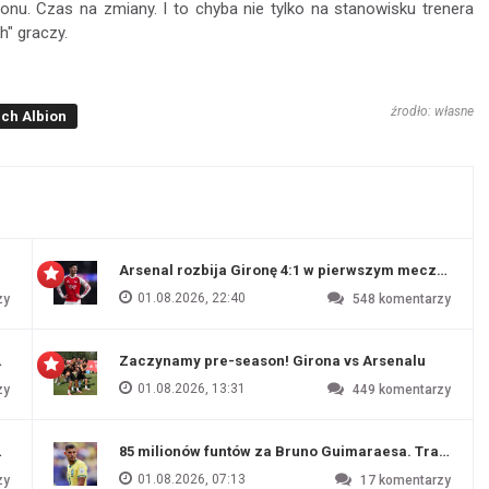
. Czas na zmiany. I to chyba nie tylko na stanowisku trenera
h" graczy.
źrodło: własne
ch Albion
Arsenal rozbija Gironę 4:1 w pierwszym meczu prz
01.08.2026, 22:40
zy
548
komentarzy
 Evertonu
Zaczynamy pre-season! Girona vs Arsenalu
01.08.2026, 13:31
zy
449
komentarzy
ź Artety
85 milionów funtów za Bruno Guimaraesa. Transfer na
01.08.2026, 07:13
zy
17
komentarzy