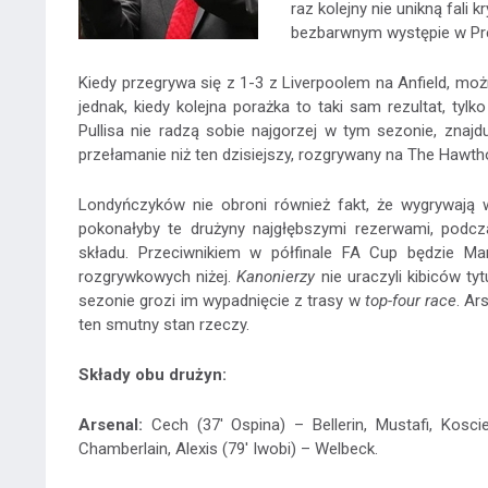
raz kolejny nie unikną fali 
bezbarwnym występie w Pr
Kiedy przegrywa się z 1-3 z Liverpoolem na Anfield, moż
jednak, kiedy kolejna porażka to taki sam rezultat, ty
Pullisa nie radzą sobie najgorzej w tym sezonie, znajd
przełamanie niż ten dzisiejszy, rozgrywany na The Hawth
Londyńczyków nie obroni również fakt, że wygrywają w 
pokonałyby te drużyny najgłębszymi rezerwami, podc
składu. Przeciwnikiem w półfinale FA Cup będzie Man
rozgrywkowych niżej.
Kanonierzy
nie uraczyli kibiców ty
sezonie grozi im wypadnięcie z trasy w
top-four race
. Ar
ten smutny stan rzeczy.
Składy obu drużyn:
Arsenal:
Cech (37' Ospina) – Bellerin, Mustafi, Kosci
Chamberlain, Alexis (79' Iwobi) – Welbeck.