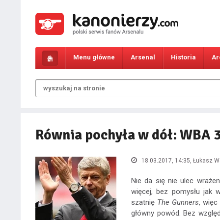
Menu główne
Arsenal
Historia
Ar
Równia pochyła w dół: WBA 3
18.03.2017, 14:35
, Łukasz 
Nie da się nie ulec wraże
więcej, bez pomysłu jak 
szatnię
The Gunners
, więc
główny powód. Bez względu