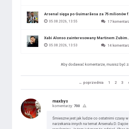
Arsenal sięga po Guimarãesa za 75 milionów 
05.08.2026, 13:55
17
komentar
Xabi Alonso zainteresowany Martinem Zubim
05.08.2026, 13:53
14
komentar
Aby dodawać komentarze, musisz być 
←
poprzednia
1
2
3
maxbys
komentarzy:
700
Śmieszne jest jak ludzie co ostatnimi czasy w 
narzekania innych na temat Arsenalu:D. Dajcie