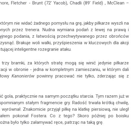
e, Fletcher - Brunt (72' Yacob), Chadli (89' Field) , McClean –
którym nie widać żadnego pomysłu na grę, jakby piłkarze wyszli na
nych przez trenera. Nudna wymiana podań z lewej na prawą i
yjnego podania, z łatwością przechwytywanego przez obrońców
ysnąć. Brakuje woli walki, przyśpieszenia w kluczowych dla akcji
jącej inteligentne rozegranie ataku.
zy bramki, za których stratę mogą się winić jedynie piłkarze
zacji w obronie - jedna w kompletnym zamieszaniu, w którym dali
 głowy
Kanonierów
powinny pracować nie tylko, zderzając się z
lić gola, praktycznie na samym początku starcia. Tym razem już w
wspomnianym stałym fragmencie gry. Radość trwała krótką chwilę,
 wyrównał. Znakomicie przyjął piłkę na klatkę piersiową, nie uległ
załem pokonał Fostera. Co z tego? Skoro później po boisku
żna było tylko załamywać ręce, patrząc na taką grę.