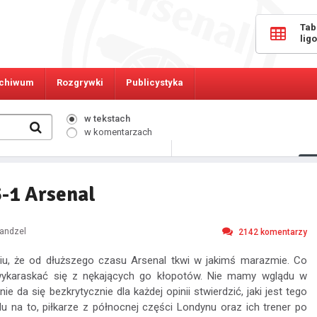
Tab
lig
chiwum
Rozgrywki
Publicystyka
w tekstach
w komentarzach
880
Osób online:
-1 Arsenal
Wandzel
2142
komentarzy
niu, że od dłuższego czasu Arsenal tkwi w jakimś marazmie. Co
wykaraskać się z nękających go kłopotów. Nie mamy wglądu w
 nie da się bezkrytycznie dla każdej opinii stwierdzić, jaki jest tego
 na to, piłkarze z północnej części Londynu oraz ich trener po