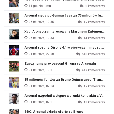
11 godzin temu
0
komentarzy
Arsenal sięga po Guimarãesa za 75 milionów funtów
05.08.2026, 13:55
17
komentarzy
Xabi Alonso zainteresowany Martinem Zubimendim
05.08.2026, 13:53
14
komentarzy
Arsenal rozbija Gironę 4:1 w pierwszym meczu przyg
01.08.2026, 22:40
548
komentarzy
Zaczynamy pre-season! Girona vs Arsenalu
01.08.2026, 13:31
449
komentarzy
85 milionów funtów za Bruno Guimaraesa. Transfer na o
01.08.2026, 07:13
17
komentarzy
Arsenal uzgodnił wstępne warunki kontraktu z Viniciu
01.08.2026, 07:11
18
komentarzy
BBC: Arsenal składa ofertę za Bruno