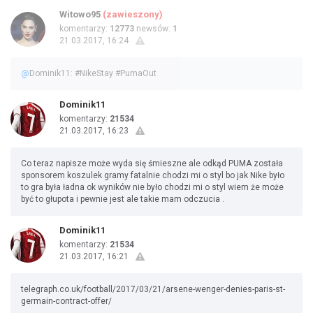
Witowo95
(zawieszony)
komentarzy:
12773
newsów:
1
21.03.2017, 16:24
@
Dominik11: #NikeStay #PumaOut
Dominik11
komentarzy:
21534
21.03.2017, 16:23
Co teraz napisze może wyda się śmieszne ale odkąd PUMA została
sponsorem koszulek gramy fatalnie chodzi mi o styl bo jak Nike było
to gra była ładna ok wyników nie było chodzi mi o styl wiem że może
być to głupota i pewnie jest ale takie mam odczucia .
Dominik11
komentarzy:
21534
21.03.2017, 16:21
telegraph.co.uk/football/2017/03/21/arsene-wenger-denies-paris-st-
germain-contract-offer/