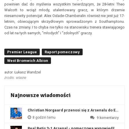
powinien dać do myślenia wszystkim twierdzącym, że 28-letni Theo
Walcott to wciąż młody, utalentowany gracz, w którym drzemie
niesamowity potencjał. Alex Oxlade-Chamberalin również nie jest już 17-
letnim, obiecującym skrzydłowym sprowadzonym z Southamptonu.
Czas na zmiany. I to chyba nie tylko na stanowisku trenera stawiającego
od lat na tych samych, "młodych" i "zdolnych" graczy.
Premier League
Raport pomeczowy
West Bromwich Albion
autor: Łukasz Wandzel
źrodło: własne
Najnowsze wiadomości
Christian Norgaard przenosi się z Arsenalu do Everton
8 godzin temu
9
komentarzy
Real Betis 3-1 Arsenal - pomeczowa wypowiedź Artety