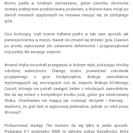
Bromu padła w totalnym zamieszaniu, gdzie czwórka obrońców
została praktycznie przelobowana podaniem, a Robson-Kanu mógł po
dwóch minutach spędzonych na murawie cieszyć się ze zdobytego
gola.
Cios kończący, czyli trzecie trafienie padło w taki sam sposób jak
pierwsza bramka w meczu. Nawet nie zmienił się strzelec gola. Dawson
po prostu wykorzystał złe ustawienie defensorów i przypieczętował
trzy punkty dla swojego zespołu.
Arsenal chyba nie potrafi przegrywać w dobrym stylu, pokazując choćby
odrobinę waleczności. Dlatego trudno powiedzieć cokolwiek
pozytywnego o grze londyńczyków. Brakuje zawodników
wyróżniających się, wnoszących coś do zespołu. Brakuje 32-letniego
Cazorli, którego nie potrafi zastąpić żaden z młodszych zawodników.
Nie da się mówić o kompletnym środku pola, gdzie gra nieokrzesany
Xhaka, Chamberlain nie mający jak rozwinąć skrzydeł i Ramsey... -
wiadomo, że grał dziś w wyjściowej jedenastce, jednak co robił przez
90 minut?
Podsumować występ
The Gunners
da się tylko w jeden sposób:
Przegrana 3-1 przeciwko WBA to żałosny pokaz bezsilności, który