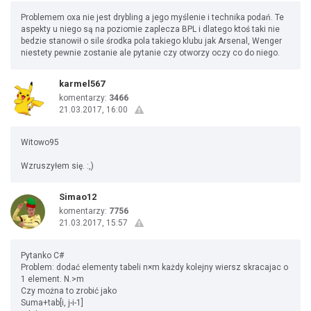
Problemem oxa nie jest drybling a jego myślenie i technika podań. Te
aspekty u niego są na poziomie zaplecza BPL i dlatego ktoś taki nie
bedzie stanowił o sile środka pola takiego klubu jak Arsenal, Wenger
niestety pewnie zostanie ale pytanie czy otworzy oczy co do niego.
karmel567
komentarzy:
3466
21.03.2017, 16:00
Witowo95
Wzruszyłem się. :,)
Simao12
komentarzy:
7756
21.03.2017, 15:57
Pytanko C#
Problem: dodać elementy tabeli n×m każdy kolejny wiersz skracajac o
1 element. N.>m
Czy można to zrobić jako
Suma+tab[i, j-i-1]