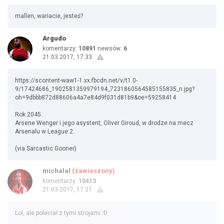
mallen, wariacie, jesteś?
Argudo
komentarzy:
10891
newsów:
6
21.03.2017, 17:33
https://scontent-waw1-1.xx.fbcdn.net/v/t1.0-
9/17424686_1902581359979194_7231860564585155835_n.jpg?
oh=9dbbb872d88606a4a7e84d9f031d81b9&oe=59258414
Rok 2045.
Arsene Wenger i jego asystent, Oliver Giroud, w drodze na mecz
Arsenalu w League 2.
(via Sarcastic Gooner)
michalal
(zawieszony)
komentarzy:
10413
21.03.2017, 17:31
Lol, ale poleciał z tymi strojami :D