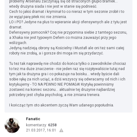
problemy Arsenalu zaczynają się od straconych głupio bramek...
wtedy drużyna siada i nie jest w stanie się podnieść.
Cech to jakiś dramat i kryminał to co nieraz w tym sezonie zrobił i to
że wyjął parę piłek nic nie zmienia.
LO i PO? Jedyne na plus to wpieranie akcji ofensywnych ale z tyłu jest
dramat.
Defensywny pomocnik? Coq nie przypomina siebie z tamtego sezonu,
a Xhaka nie jest typowym Defem co można zauważyć przy jego
wślizgach.
Jedyną nadzieją obrony są Kościelny i Mustafi ale oni też sami całej
roboty nie zrobią, a i gorsze dni moga im się przydarzyć.
Tu też tak naprawdę nie chodzi do końca tylko o zawodników chociaż
to tez ma duże znaczenie - nie jeden raz się rozpływaliście tutaj nad
tym jak ta drużyna gra i co pokazuje na boisku... wtedy byście dali
sobie rękę za nich uciąć, a dziś wszyscy się odwracamy od nich i ich
krytykujemy - TO NA PEWNO NIE POMAGA! Krytykę powinniśmy
zostawić na koniec sezonu... aktualnie tej drużynie najbardziej
potrzebny jest chyba psycholog, a nie zmiana trenera.
I kończąc tym oto akcentem życzę Wam udanego popołudnia.
Fanatic
komentarzy:
6258
21.03.2017, 16:01