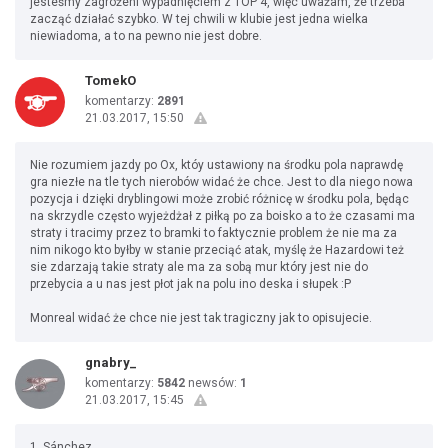
jesteśmy zagrożeni wypadnięciem z TOP 4, więc uważam, że trzeba
zacząć działać szybko. W tej chwili w klubie jest jedna wielka
niewiadoma, a to na pewno nie jest dobre.
TomekO
komentarzy:
2891
21.03.2017, 15:50
Nie rozumiem jazdy po Ox, któy ustawiony na środku pola naprawdę
gra niezłe na tle tych nierobów widać że chce. Jest to dla niego nowa
pozycja i dzięki dryblingowi może zrobić różnicę w środku pola, będąc
na skrzydle często wyjeżdżał z piłką po za boisko a to że czasami ma
straty i tracimy przez to bramki to faktycznie problem że nie ma za
nim nikogo kto byłby w stanie przeciąć atak, myślę że Hazardowi też
sie zdarzają takie straty ale ma za sobą mur który jest nie do
przebycia a u nas jest płot jak na polu ino deska i słupek :P
Monreal widać że chce nie jest tak tragiczny jak to opisujecie.
gnabry_
komentarzy:
5842
newsów:
1
21.03.2017, 15:45
1. Sánchez