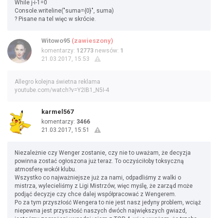
While j-i-1=0
Console.writeline("suma={0}", suma)
? Pisane na tel więc w skrócie.
Witowo95
(zawieszony)
komentarzy:
12773
newsów:
1
21.03.2017, 15:53
Allegro kolejna świetna reklama
youtube.com/watch?v=Y2IB1_N5I-4
karmel567
komentarzy:
3466
21.03.2017, 15:51
Niezależnie czy Wenger zostanie, czy nie to uważam, że decyzja
powinna zostać ogłoszona już teraz. To oczyściłoby toksyczną
atmosferę wokół klubu.
Wszystko co najważniejsze już za nami, odpadliśmy z walki o
mistrza, wylecieliśmy z Ligi Mistrzów, więc myślę, że zarząd może
podjąć decyzje czy chce dalej współpracować z Wengerem.
Po za tym przyszłość Wengera to nie jest nasz jedyny problem, wciąż
niepewna jest przyszłość naszych dwóch największych gwiazd,