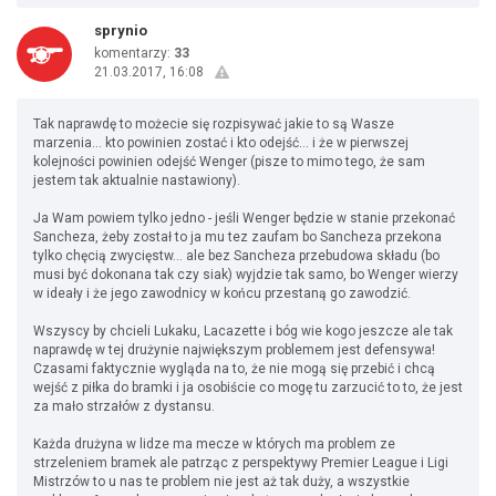
sprynio
komentarzy:
33
21.03.2017, 16:08
Tak naprawdę to możecie się rozpisywać jakie to są Wasze
marzenia... kto powinien zostać i kto odejść... i że w pierwszej
kolejności powinien odejść Wenger (pisze to mimo tego, że sam
jestem tak aktualnie nastawiony).
Ja Wam powiem tylko jedno - jeśli Wenger będzie w stanie przekonać
Sancheza, żeby został to ja mu tez zaufam bo Sancheza przekona
tylko chęcią zwycięstw... ale bez Sancheza przebudowa składu (bo
musi być dokonana tak czy siak) wyjdzie tak samo, bo Wenger wierzy
w ideały i że jego zawodnicy w końcu przestaną go zawodzić.
Wszyscy by chcieli Lukaku, Lacazette i bóg wie kogo jeszcze ale tak
naprawdę w tej drużynie największym problemem jest defensywa!
Czasami faktycznie wygląda na to, że nie mogą się przebić i chcą
wejść z piłka do bramki i ja osobiście co mogę tu zarzucić to to, że jest
za mało strzałów z dystansu.
Każda drużyna w lidze ma mecze w których ma problem ze
strzeleniem bramek ale patrząc z perspektywy Premier League i Ligi
Mistrzów to u nas te problem nie jest aż tak duży, a wszystkie