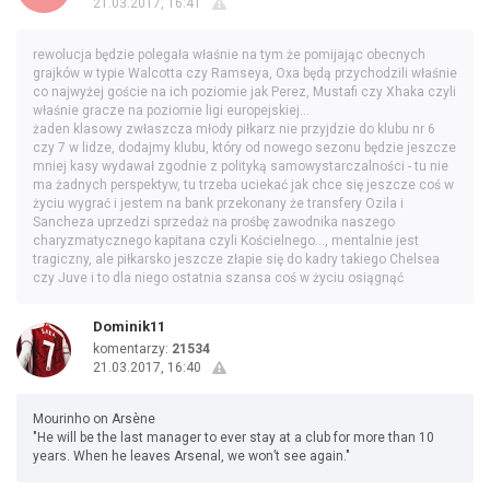
21.03.2017, 16:41
rewolucja będzie polegała właśnie na tym że pomijając obecnych
grajków w typie Walcotta czy Ramseya, Oxa będą przychodzili właśnie
co najwyżej goście na ich poziomie jak Perez, Mustafi czy Xhaka czyli
właśnie gracze na poziomie ligi europejskiej...
żaden klasowy zwłaszcza młody piłkarz nie przyjdzie do klubu nr 6
czy 7 w lidze, dodajmy klubu, który od nowego sezonu będzie jeszcze
mniej kasy wydawał zgodnie z polityką samowystarczalności - tu nie
ma żadnych perspektyw, tu trzeba uciekać jak chce się jeszcze coś w
życiu wygrać i jestem na bank przekonany że transfery Ozila i
Sancheza uprzedzi sprzedaż na prośbę zawodnika naszego
charyzmatycznego kapitana czyli Kościelnego..., mentalnie jest
tragiczny, ale piłkarsko jeszcze złapie się do kadry takiego Chelsea
czy Juve i to dla niego ostatnia szansa coś w życiu osiągnąć
Dominik11
komentarzy:
21534
21.03.2017, 16:40
Mourinho on Arsène
"He will be the last manager to ever stay at a club for more than 10
years. When he leaves Arsenal, we won’t see again."