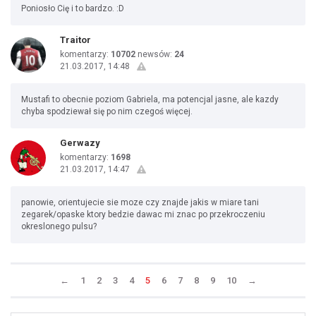
Poniosło Cię i to bardzo. :D
Traitor
komentarzy:
10702
newsów:
24
21.03.2017, 14:48
Mustafi to obecnie poziom Gabriela, ma potencjal jasne, ale kazdy
chyba spodziewał się po nim czegoś więcej.
Gerwazy
komentarzy:
1698
21.03.2017, 14:47
panowie, orientujecie sie moze czy znajde jakis w miare tani
zegarek/opaske ktory bedzie dawac mi znac po przekroczeniu
okreslonego pulsu?
←
1
2
3
4
5
6
7
8
9
10
→
Uda