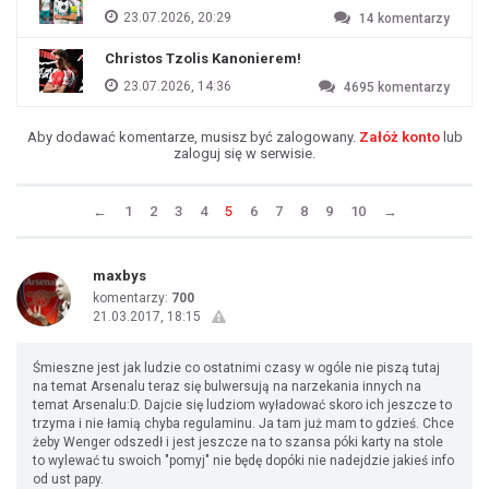
23.07.2026, 20:29
14
komentarzy
Christos Tzolis Kanonierem!
23.07.2026, 14:36
4695
komentarzy
Aby dodawać komentarze, musisz być zalogowany.
Załóż konto
lub
zaloguj się w serwisie.
←
1
2
3
4
5
6
7
8
9
10
→
maxbys
komentarzy:
700
21.03.2017, 18:15
Śmieszne jest jak ludzie co ostatnimi czasy w ogóle nie piszą tutaj
na temat Arsenalu teraz się bulwersują na narzekania innych na
temat Arsenalu:D. Dajcie się ludziom wyładować skoro ich jeszcze to
trzyma i nie łamią chyba regulaminu. Ja tam już mam to gdzieś. Chce
żeby Wenger odszedł i jest jeszcze na to szansa póki karty na stole
to wylewać tu swoich "pomyj" nie będę dopóki nie nadejdzie jakieś info
od ust papy.