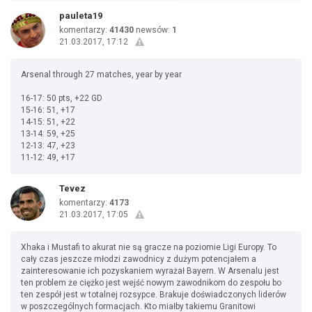
pauleta19
komentarzy:
41430
newsów:
1
21.03.2017, 17:12
Arsenal through 27 matches, year by year
16-17: 50 pts, +22 GD
15-16: 51, +17
14-15: 51, +22
13-14: 59, +25
12-13: 47, +23
11-12: 49, +17
Tevez
komentarzy:
4173
21.03.2017, 17:05
Xhaka i Mustafi to akurat nie są gracze na poziomie Ligi Europy. To
cały czas jeszcze młodzi zawodnicy z dużym potencjałem a
zainteresowanie ich pozyskaniem wyrażał Bayern. W Arsenalu jest
ten problem że ciężko jest wejść nowym zawodnikom do zespołu bo
ten zespół jest w totalnej rozsypce. Brakuje doświadczonych liderów
w poszczególnych formacjach. Kto miałby takiemu Granitowi