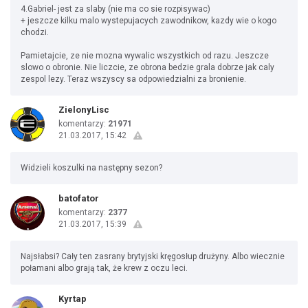
4.Gabriel- jest za slaby (nie ma co sie rozpisywac)
+ jeszcze kilku malo wystepujacych zawodnikow, kazdy wie o kogo
chodzi.
Pamietajcie, ze nie mozna wywalic wszystkich od razu. Jeszcze
slowo o obronie. Nie liczcie, ze obrona bedzie grala dobrze jak caly
zespol lezy. Teraz wszyscy sa odpowiedzialni za bronienie.
ZielonyLisc
komentarzy:
21971
21.03.2017, 15:42
Widzieli koszulki na następny sezon?
batofator
komentarzy:
2377
21.03.2017, 15:39
Najsłabsi? Cały ten zasrany brytyjski kręgosłup drużyny. Albo wiecznie
połamani albo grają tak, że krew z oczu leci.
Kyrtap