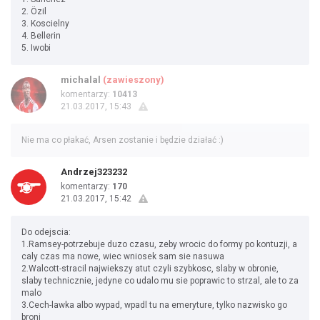
2. Özil
3. Koscielny
4. Bellerin
5. Iwobi
michalal
(zawieszony)
komentarzy:
10413
21.03.2017, 15:43
Nie ma co płakać, Arsen zostanie i będzie działać :)
Andrzej323232
komentarzy:
170
21.03.2017, 15:42
Do odejscia:
1.Ramsey-potrzebuje duzo czasu, zeby wrocic do formy po kontuzji, a
caly czas ma nowe, wiec wniosek sam sie nasuwa
2.Walcott-stracil najwiekszy atut czyli szybkosc, slaby w obronie,
slaby technicznie, jedyne co udalo mu sie poprawic to strzal, ale to za
malo
3.Cech-lawka albo wypad, wpadl tu na emeryture, tylko nazwisko go
broni