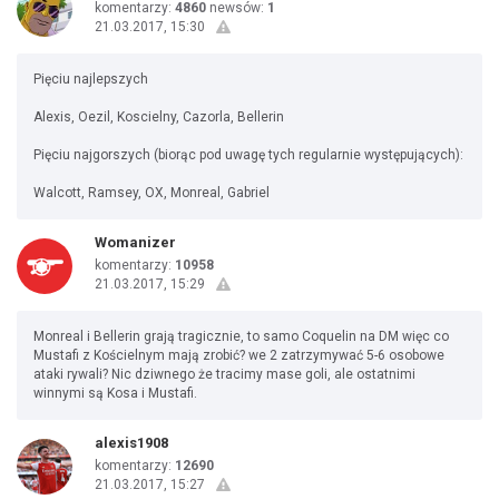
komentarzy:
4860
newsów:
1
21.03.2017, 15:30
Pięciu najlepszych
Alexis, Oezil, Koscielny, Cazorla, Bellerin
Pięciu najgorszych (biorąc pod uwagę tych regularnie występujących):
Walcott, Ramsey, OX, Monreal, Gabriel
Womanizer
komentarzy:
10958
21.03.2017, 15:29
Monreal i Bellerin grają tragicznie, to samo Coquelin na DM więc co
Mustafi z Kościelnym mają zrobić? we 2 zatrzymywać 5-6 osobowe
ataki rywali? Nic dziwnego że tracimy mase goli, ale ostatnimi
winnymi są Kosa i Mustafi.
alexis1908
komentarzy:
12690
21.03.2017, 15:27