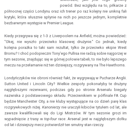
powód. Bez względu na to, piłkarze z
północnej części Londynu oraz ich trener po raz kolejny nie unikną fali
krytyki, która słusznie spłynie na nich po jeszcze jednym, kompletnie
bezbarwnym występie w Premier League.
Kiedy przegrywa się z 1-3 z Liverpoolem na Anfield, można powiedzieć:
"Okej, nie wyszło przeciwko klasowej drużynie." Co jednak, kiedy
kolejna porażka to taki sam rezultat, tylko że przeciwko ekipie West
Bromu? I choć podopieczni Tony'ego Pullisa nie radzą sobie najgorzej w
tym sezonie, znajdując się w górnej połowie tabeli, to nie było lepszego
meczu na przełamanie niż ten dzisiejszy, rozgrywany na The Hawthorns.
Londyńczyków nie obroni również fakt, że wygrywają w Pucharze Anglii.
Sutton United i Lincoln City? Wielkie zespoły pokonałyby te drużyny
najgłębszymi rezerwami, podczas gdy po stronie Arsenalu biegały
nazwiska z podstawowego składu. Przeciwnikiem w półfinale FA Cup
będzie Manchester City, a nie kluby występujące na co dzień parę klas
rozgrywkowych niżej.
Kanonierzy
nie uraczyli kibiców tytułem od lat, ale
zawsze kwalifikowali się do Ligi Mistrzów. W tym sezonie grozi im
wypadnięcie z trasy w
top-four race
. Arsenal jest w najgłębszym dołku
od lat i dzisiejszy mecz potwierdził ten smutny stan rzeczy.