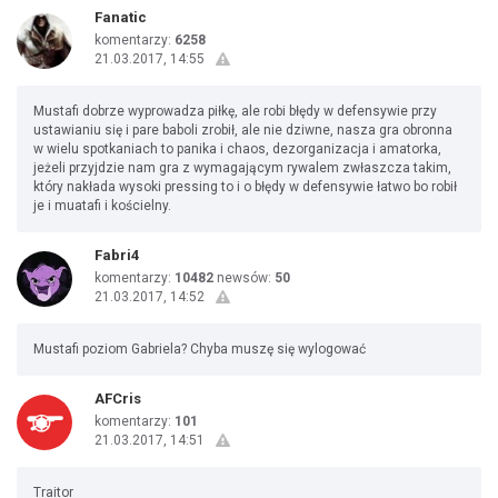
Fanatic
komentarzy:
6258
21.03.2017, 14:55
Mustafi dobrze wyprowadza piłkę, ale robi błędy w defensywie przy
ustawianiu się i pare baboli zrobił, ale nie dziwne, nasza gra obronna
w wielu spotkaniach to panika i chaos, dezorganizacja i amatorka,
jeżeli przyjdzie nam gra z wymagającym rywalem zwłaszcza takim,
który nakłada wysoki pressing to i o błędy w defensywie łatwo bo robił
je i muatafi i kościelny.
Fabri4
komentarzy:
10482
newsów:
50
21.03.2017, 14:52
Mustafi poziom Gabriela? Chyba muszę się wylogować
AFCris
komentarzy:
101
21.03.2017, 14:51
Traitor