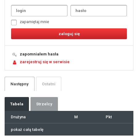
1
2
3
4
5
6
7
zapamiętaj mnie
8
9
10
11
12
13
14
15
16
17
18
19
zapomniałem hasła
20
21
zarejestruj się w serwisie
22
23
24
25
26
27
28
29
Następny
Ostatni
30
31
32
33
34
35
36
37
Tabela
Strzelcy
38
39
40
41
Drużyna
M
Pkt
42
43
44
45
46
pokaż całą tabelę
47
48
49