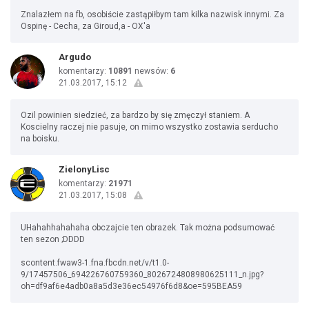
Znalazłem na fb, osobiście zastąpiłbym tam kilka nazwisk innymi. Za
Ospinę - Cecha, za Giroud,a - OX'a
Argudo
komentarzy:
10891
newsów:
6
21.03.2017, 15:12
Ozil powinien siedzieć, za bardzo by się zmęczył staniem. A
Koscielny raczej nie pasuje, on mimo wszystko zostawia serducho
na boisku.
ZielonyLisc
komentarzy:
21971
21.03.2017, 15:08
UHahahhahahaha obczajcie ten obrazek. Tak można podsumować
ten sezon ;DDDD
scontent.fwaw3-1.fna.fbcdn.net/v/t1.0-
9/17457506_694226760759360_8026724808980625111_n.jpg?
oh=df9af6e4adb0a8a5d3e36ec54976f6d8&oe=595BEA59