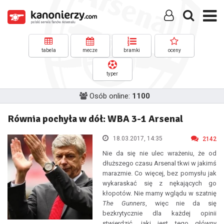
tabela
mecze
bramki
oceny
typer
Osób online:
1100
Równia pochyła w dół: WBA 3-1 Arsenal
18.03.2017, 14:35
2142
Nie da się nie ulec wrażeniu, że od
dłuższego czasu Arsenal tkwi w jakimś
marazmie. Co więcej, bez pomysłu jak
wykaraskać się z nękających go
kłopotów. Nie mamy wglądu w szatnię
The Gunners
, więc nie da się
bezkrytycznie dla każdej opinii
stwierdzić, jaki jest tego główny