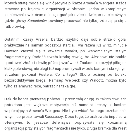
których stratę mogą się winić jedynie piłkarze Arsene'a Wengera. Każda
stracona po frajerskiej organizacji w obronie - jedna w kompletnym
zamieszaniu, w którym dali się ograć jak dzieci i dwie po rzucie rożnym,
gdzie głowy
Kanonierów
powinny pracować nie tylko, zderzając się z
futbolówką.
Ostatnimi czasy Arsenal bardzo szybko daje sobie strzelić gola,
praktycznie na samym początku starcia. Tym razem już w 12. minucie
Dawson cieszył się z otwarcia wyniku, po wspomnianym stałym
fragmencie gry. Radość trwała krótką chwilę, bo Alexisowi nie brakło
sportowej złości i chwilę później wyrównał. Znakomicie przyjął piłkę na
klatkę piersiową, nie uległ też naporom rywali w polu karnym i skrzętnym
strzałem pokonał Fostera. Co z tego? Skoro później po boisku
bezproduktywnie biegali Ramsey, Welbeck czy Walcott, można było
tylko załamywać ręce, patrząc na taką grę.
I tak do końca pierwszej połowy... i przez całą drugą. W takich chwilach
potrzebna jest większa motywacja niż samolot lecący z hasłem
wspierającym Arsene'a Wengera. Nie było widać żadnego przełamania
w tym, co prezentowali
Kanonierzy
. Dość tego, że brakowało impulsu w
ofensywie, to jeszcze defensywa popisywała się koszmarną
organizacją przy stałych fragmentach i nie tylko. Druga bramka dla West