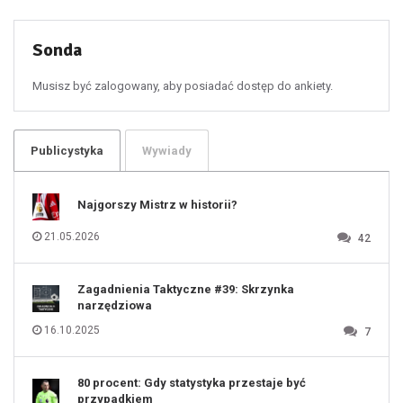
50
51
52
53
54
55
Sonda
56
57
58
59
60
Musisz być zalogowany, aby posiadać dostęp do ankiety.
61
100
101
102
103
104
105
106
Publicystyka
Wywiady
107
108
109
110
111
112
Najgorszy Mistrz w historii?
113
114
115
116
21.05.2026
42
117
118
119
120
121
122
123
Zagadnienia Taktyczne #39: Skrzynka
124
125
narzędziowa
126
127
128
16.10.2025
7
129
130
131
80 procent: Gdy statystyka przestaje być
przypadkiem