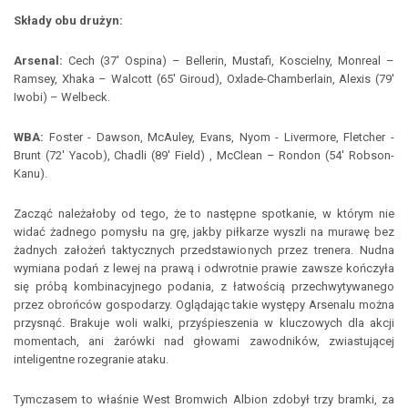
Składy obu drużyn:
Arsenal:
Cech (37' Ospina) – Bellerin, Mustafi, Koscielny, Monreal –
Ramsey, Xhaka – Walcott (65' Giroud), Oxlade-Chamberlain, Alexis (79'
Iwobi) – Welbeck.
WBA:
Foster - Dawson, McAuley, Evans, Nyom - Livermore, Fletcher -
Brunt (72' Yacob), Chadli (89' Field) , McClean – Rondon (54' Robson-
Kanu).
Zacząć należałoby od tego, że to następne spotkanie, w którym nie
widać żadnego pomysłu na grę, jakby piłkarze wyszli na murawę bez
żadnych założeń taktycznych przedstawionych przez trenera. Nudna
wymiana podań z lewej na prawą i odwrotnie prawie zawsze kończyła
się próbą kombinacyjnego podania, z łatwością przechwytywanego
przez obrońców gospodarzy. Oglądając takie występy Arsenalu można
przysnąć. Brakuje woli walki, przyśpieszenia w kluczowych dla akcji
momentach, ani żarówki nad głowami zawodników, zwiastującej
inteligentne rozegranie ataku.
Tymczasem to właśnie West Bromwich Albion zdobył trzy bramki, za