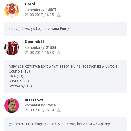
Qarol
komentarzy:
14507
21.03.2017, 16:35
Teraz już wszystko jasne, wina Pumy.
Dominik11
komentarzy:
21534
21.03.2017, 16:33
Najwięcej czystych kont w tym sezonie(5 najlepszych lig w Europie:
Courtois (13)
Pele (13)
Subasic (13)
Szczęsny (12)
maciekbe
komentarzy:
12458
21.03.2017, 16:24
@
Dominik11 podkręć tę teorię Wengerowi, będzie Ci wdzięczny