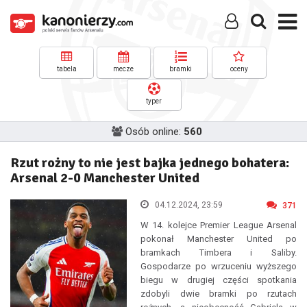
tabela
mecze
bramki
oceny
typer
Osób online:
560
Rzut rożny to nie jest bajka jednego bohatera:
Arsenal 2-0 Manchester United
04.12.2024, 23:59
371
W 14. kolejce Premier League Arsenal
pokonał Manchester United po
bramkach Timbera i Saliby.
Gospodarze po wrzuceniu wyższego
biegu w drugiej części spotkania
zdobyli dwie bramki po rzutach