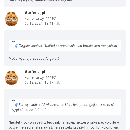
Garfield_pl
komentarzy:
44497
07.12.2024, 18:41
@
Furgunn napisał: "United popracowało nad bronieniem różnych xd"
Może wyznają zasadę Ange'a ;)
Garfield_pl
komentarzy:
44497
07.12.2024, 18:37
@
Barney napisał: "Zwłaszcza ,że kiera jest po drugiej stronie to nie
wygląda to za dobrze."
Niestety, oby wyszedł z tego jak najlepiej, raczej w piłkę prędko o ile w
ogóle nie zagra, ale najważniejsze żeby przeżył i mógł funkcjonować