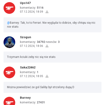
Ups147
komentarzy:
5116
07.12.2024, 18:09
@
Barney: Tak, to to Ferrari. Nie wygląda to dobrze, oby chłopu się nic
nie stało.
Szogun
komentarzy:
34792
newsów:
3
07.12.2024, 18:06
Trzymam kciuki żeby nic się nie stało.
Saka22462
komentarzy:
1
07.12.2024, 18:05
Można powiedzieć że gol Saliby był strzelony dupą:D
Barney
komentarzy:
27431