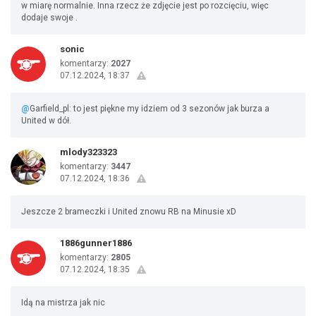
w miarę normalnie. Inna rzecz że zdjęcie jest po rozcięciu, więc
dodaje swoje .
sonic
komentarzy:
2027
07.12.2024, 18:37
@
Garfield_pl: to jest piękne my idziem od 3 sezonów jak burza a
United w dół.
mlody323323
komentarzy:
3447
07.12.2024, 18:36
Jeszcze 2 brameczki i United znowu RB na Minusie xD
1886gunner1886
komentarzy:
2805
07.12.2024, 18:35
Idą na mistrza jak nic