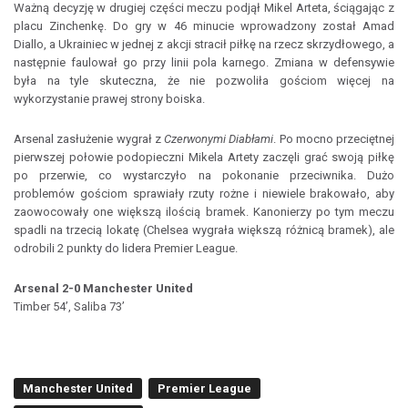
Ważną decyzję w drugiej części meczu podjął Mikel Arteta, ściągając z
placu Zinchenkę. Do gry w 46 minucie wprowadzony został Amad
Diallo, a Ukrainiec w jednej z akcji stracił piłkę na rzecz skrzydłowego, a
następnie faulował go przy linii pola karnego. Zmiana w defensywie
była na tyle skuteczna, że nie pozwoliła gościom więcej na
wykorzystanie prawej strony boiska.
Arsenal zasłużenie wygrał z
Czerwonymi Diabłami
. Po mocno przeciętnej
pierwszej połowie podopieczni Mikela Artety zaczęli grać swoją piłkę
po przerwie, co wystarczyło na pokonanie przeciwnika. Dużo
problemów gościom sprawiały rzuty rożne i niewiele brakowało, aby
zaowocowały one większą ilością bramek. Kanonierzy po tym meczu
spadli na trzecią lokatę (Chelsea wygrała większą różnicą bramek), ale
odrobili 2 punkty do lidera Premier League.
Arsenal 2-0 Manchester United
Timber 54’, Saliba 73’
Manchester United
Premier League