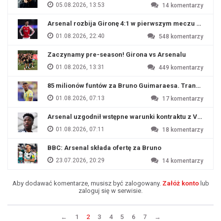
05.08.2026, 13:53
14
komentarzy
Arsenal rozbija Gironę 4:1 w pierwszym meczu przyg
01.08.2026, 22:40
548
komentarzy
Zaczynamy pre-season! Girona vs Arsenalu
01.08.2026, 13:31
449
komentarzy
85 milionów funtów za Bruno Guimaraesa. Transfer na o
01.08.2026, 07:13
17
komentarzy
Arsenal uzgodnił wstępne warunki kontraktu z Viniciu
01.08.2026, 07:11
18
komentarzy
BBC: Arsenal składa ofertę za Bruno
23.07.2026, 20:29
14
komentarzy
Aby dodawać komentarze, musisz być zalogowany.
Załóż konto
lub
zaloguj się w serwisie.
←
1
2
3
4
5
6
7
→