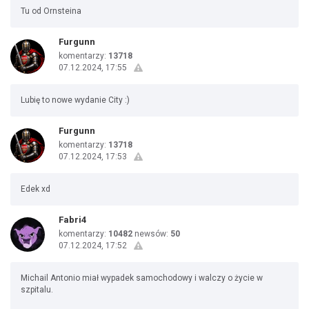
Tu od Ornsteina
Furgunn
komentarzy:
13718
07.12.2024, 17:55
Lubię to nowe wydanie City :)
Furgunn
komentarzy:
13718
07.12.2024, 17:53
Edek xd
Fabri4
komentarzy:
10482
newsów:
50
07.12.2024, 17:52
Michail Antonio miał wypadek samochodowy i walczy o życie w
szpitalu.