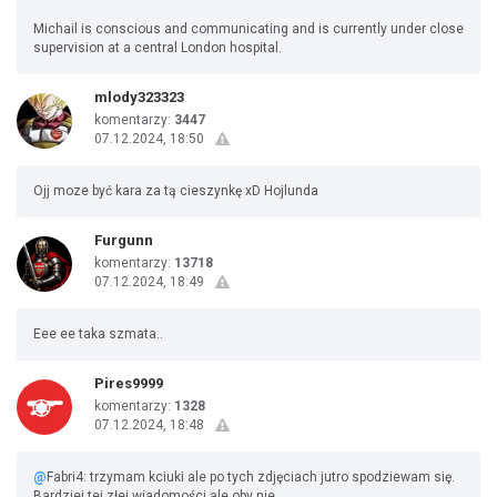
Michail is conscious and communicating and is currently under close
supervision at a central London hospital.
mlody323323
komentarzy:
3447
07.12.2024, 18:50
Ojj moze być kara za tą cieszynkę xD Hojlunda
Furgunn
komentarzy:
13718
07.12.2024, 18:49
Eee ee taka szmata..
Pires9999
komentarzy:
1328
07.12.2024, 18:48
@
Fabri4: trzymam kciuki ale po tych zdjęciach jutro spodziewam się.
Bardziej tej złej wiadomości ale oby nie