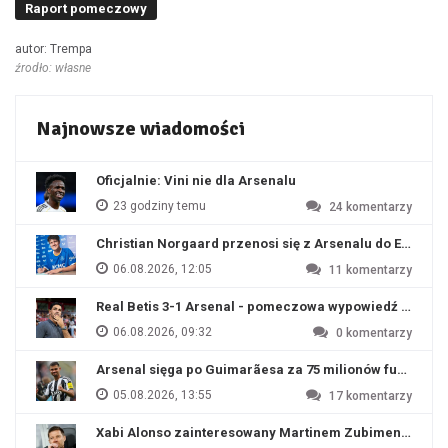
Raport pomeczowy
autor: Trempa
źrodło: własne
Najnowsze wiadomości
Oficjalnie: Vini nie dla Arsenalu
23 godziny temu
24
komentarzy
Christian Norgaard przenosi się z Arsenalu do Everton
06.08.2026, 12:05
11
komentarzy
Real Betis 3-1 Arsenal - pomeczowa wypowiedź Artety
06.08.2026, 09:32
0
komentarzy
Arsenal sięga po Guimarãesa za 75 milionów funtów
05.08.2026, 13:55
17
komentarzy
Xabi Alonso zainteresowany Martinem Zubimendim