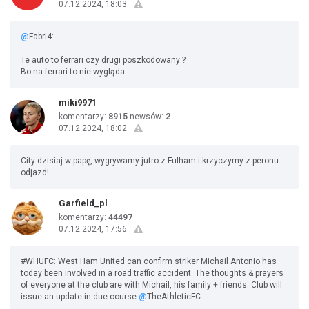
07.12.2024, 18:03
@
Fabri4:
Te auto to ferrari czy drugi poszkodowany ?
Bo na ferrari to nie wygląda.
miki9971
komentarzy:
8915
newsów:
2
07.12.2024, 18:02
City dzisiaj w papę, wygrywamy jutro z Fulham i krzyczymy z peronu -
odjazd!
Garfield_pl
komentarzy:
44497
07.12.2024, 17:56
#WHUFC: West Ham United can confirm striker Michail Antonio has
today been involved in a road traffic accident. The thoughts & prayers
of everyone at the club are with Michail, his family + friends. Club will
issue an update in due course
@
TheAthleticFC