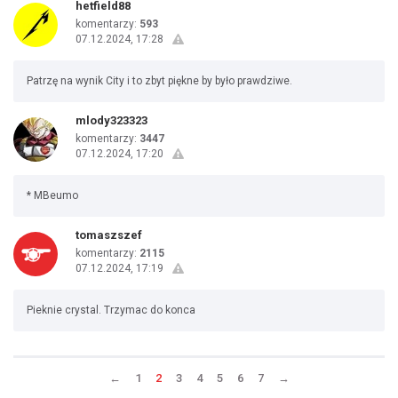
hetfield88
komentarzy:
593
07.12.2024, 17:28
Patrzę na wynik City i to zbyt piękne by było prawdziwe.
mlody323323
komentarzy:
3447
07.12.2024, 17:20
* MBeumo
tomaszszef
komentarzy:
2115
07.12.2024, 17:19
Pieknie crystal. Trzymac do konca
←
1
2
3
4
5
6
7
→