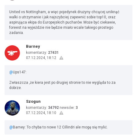
United vs Nottingham, a więc pojedynek drużyny chcącej uniknąć
walki o utrzymanie i jak najszybciej zapewnić sobie top10, oraz
aspirująca ekipa do Europejskich pucharów. Może być ciekawie,
foreest na wyjeździe nie będzie miało wcale takiego prostego
zadania.
Barney
komentarzy:
27431
07.12.2024, 18:12
@
Ups147:
Zwłaszcza ,że kiera jest po drugiej stronie to nie wygląda to za
dobrze.
Szogun
komentarzy:
34792
newsów:
3
07.12.2024, 18:10
@
Barney: To chyba to nowe 12 Cillindri ale mogę się mylić.