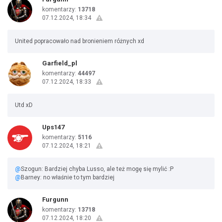
komentarzy:
13718
07.12.2024, 18:34
United popracowało nad bronieniem różnych xd
Garfield_pl
komentarzy:
44497
07.12.2024, 18:33
Utd xD
Ups147
komentarzy:
5116
07.12.2024, 18:21
@
Szogun: Bardziej chyba Lusso, ale też mogę się mylić :P
@
Barney: no właśnie to tym bardziej
Furgunn
komentarzy:
13718
07.12.2024, 18:20