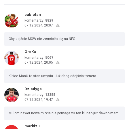
pablofan
komentarzy:
8829
07.12.2024, 20:07
Oby zejście MGW nie zemściło się na NFO
GreKa
komentarzy:
5067
07.12.2024, 20:05
Kibice ManU to stan umysłu. Już chcą odejścia trenera
Dziadyga
komentarzy:
13355
07.12.2024, 19:47
Mulom nawet nowa miotła nie pomaga xD ten klub to już dawno mem.
markiz0