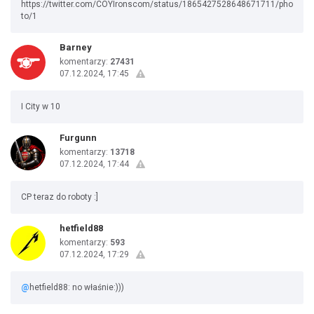
https://twitter.com/COYIronscom/status/1865427528648671711/pho
to/1
Barney
komentarzy:
27431
07.12.2024, 17:45
I City w 10
Furgunn
komentarzy:
13718
07.12.2024, 17:44
CP teraz do roboty :]
hetfield88
komentarzy:
593
07.12.2024, 17:29
@
hetfield88: no właśnie:)))