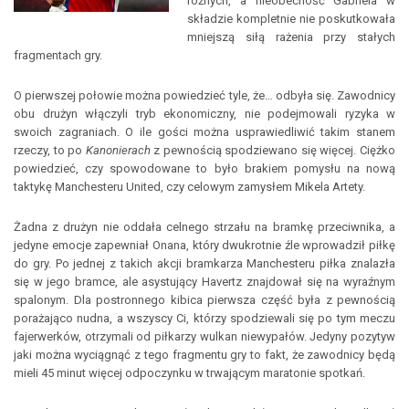
rożnych, a nieobecność Gabriela w
składzie kompletnie nie poskutkowała
mniejszą siłą rażenia przy stałych
fragmentach gry.
O pierwszej połowie można powiedzieć tyle, że… odbyła się. Zawodnicy
obu drużyn włączyli tryb ekonomiczny, nie podejmowali ryzyka w
swoich zagraniach. O ile gości można usprawiedliwić takim stanem
rzeczy, to po
Kanonierach
z pewnością spodziewano się więcej. Ciężko
powiedzieć, czy spowodowane to było brakiem pomysłu na nową
taktykę Manchesteru United, czy celowym zamysłem Mikela Artety.
Żadna z drużyn nie oddała celnego strzału na bramkę przeciwnika, a
jedyne emocje zapewniał Onana, który dwukrotnie źle wprowadził piłkę
do gry. Po jednej z takich akcji bramkarza Manchesteru piłka znalazła
się w jego bramce, ale asystujący Havertz znajdował się na wyraźnym
spalonym. Dla postronnego kibica pierwsza część była z pewnością
porażająco nudna, a wszyscy Ci, którzy spodziewali się po tym meczu
fajerwerków, otrzymali od piłkarzy wulkan niewypałów. Jedyny pozytyw
jaki można wyciągnąć z tego fragmentu gry to fakt, że zawodnicy będą
mieli 45 minut więcej odpoczynku w trwającym maratonie spotkań.