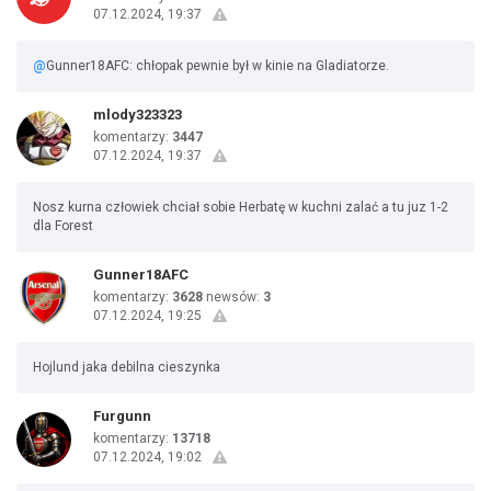
07.12.2024, 19:37
@
Gunner18AFC: chłopak pewnie był w kinie na Gladiatorze.
mlody323323
komentarzy:
3447
07.12.2024, 19:37
Nosz kurna człowiek chciał sobie Herbatę w kuchni zalać a tu juz 1-2
dla Forest
Gunner18AFC
komentarzy:
3628
newsów:
3
07.12.2024, 19:25
Hojlund jaka debilna cieszynka
Furgunn
komentarzy:
13718
07.12.2024, 19:02