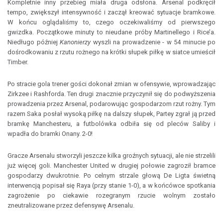
Kompletnie inny przebieg miała druga odsłona. Arsenal podkręcił
tempo, zwiększył intensywność i zaczął kreować sytuacje bramkowe.
W końcu oglądaliśmy to, czego oczekiwaliśmy od pierwszego
gwizdka. Początkowe minuty to nieudane próby Martinellego i Rice’a.
Niedługo później
Kanonierzy
wyszli na prowadzenie - w 54 minucie po
dośrodkowaniu z rzutu rożnego na krótki słupek piłkę w siatce umieścił
Timber.
Po stracie gola trener gości dokonał zmian w ofensywie, wprowadzając
Zirkzee i Rashforda. Ten drugi znacznie przyczynił się do podwyższenia
prowadzenia przez Arsenal, podarowując gospodarzom rzut rożny. Tym
razem Saka posłał wysoką piłkę na dalszy słupek, Partey zgrał ją przed
bramkę Manchesteru, a futbolówka odbiła się od pleców Saliby i
wpadła do bramki Onany. 2-0!
Gracze Arsenalu stworzyli jeszcze kilka groźnych sytuacji, ale nie strzelili
już więcej goli. Manchester United w drugiej połowie zagroził bramce
gospodarzy dwukrotnie. Po celnym strzale głową De Ligta świetną
interwencją popisał się Raya (przy stanie 1-0), a w końcówce spotkania
zagrożenie po ciekawie rozegranym rzucie wolnym zostało
zneutralizowane przez defensywę Arsenalu.