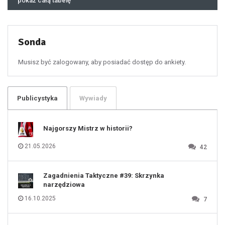
pokaż całą tabelę
47
48
49
50
51
52
53
54
55
Sonda
56
57
58
59
60
Musisz być zalogowany, aby posiadać dostęp do ankiety.
61
100
101
102
103
104
105
106
Publicystyka
Wywiady
107
108
109
110
111
112
Najgorszy Mistrz w historii?
113
114
115
116
21.05.2026
42
117
118
119
120
121
122
123
Zagadnienia Taktyczne #39: Skrzynka
124
125
narzędziowa
126
127
128
16.10.2025
7
129
130
131