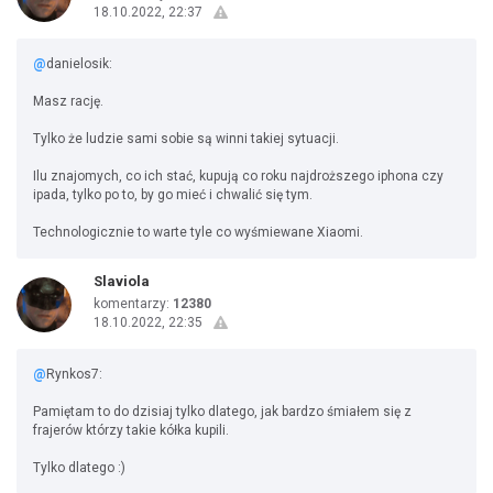
18.10.2022, 22:37
@
danielosik:
Masz rację.
Tylko że ludzie sami sobie są winni takiej sytuacji.
Ilu znajomych, co ich stać, kupują co roku najdroższego iphona czy
ipada, tylko po to, by go mieć i chwalić się tym.
Technologicznie to warte tyle co wyśmiewane Xiaomi.
Slaviola
komentarzy:
12380
18.10.2022, 22:35
@
Rynkos7:
Pamiętam to do dzisiaj tylko dlatego, jak bardzo śmiałem się z
frajerów którzy takie kółka kupili.
Tylko dlatego :)