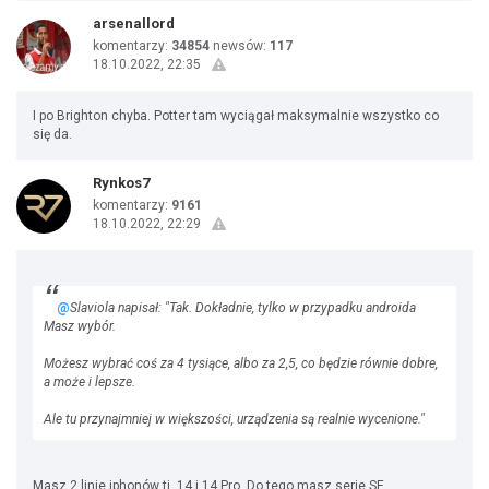
arsenallord
komentarzy:
34854
newsów:
117
18.10.2022, 22:35
I po Brighton chyba. Potter tam wyciągał maksymalnie wszystko co
się da.
Rynkos7
komentarzy:
9161
18.10.2022, 22:29
@
Slaviola napisał: "Tak. Dokładnie, tylko w przypadku androida
Masz wybór.
Możesz wybrać coś za 4 tysiące, albo za 2,5, co będzie równie dobre,
a może i lepsze.
Ale tu przynajmniej w większości, urządzenia są realnie wycenione."
Masz 2 linie iphonów tj. 14 i 14 Pro. Do tego masz serie SE.