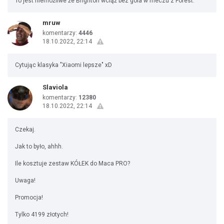
To jest niemożliwe że Brighton wciąż bez gola w meczu z Forest.
mruw
komentarzy:
4446
18.10.2022, 22:14
Cytując klasyka "Xiaomi lepsze" xD
Slaviola
komentarzy:
12380
18.10.2022, 22:14
Czekaj.
Jak to było, ahhh.
Ile kosztuje zestaw KÓŁEK do Maca PRO?
Uwaga!
Promocja!
Tylko 4199 złotych!