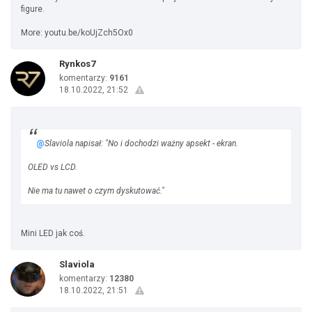
figure.
More: youtu.be/koUjZch5Ox0
Rynkos7
komentarzy:
9161
18.10.2022, 21:52
@
Slaviola napisał: "No i dochodzi ważny apsekt - ekran.
OLED vs LCD.
Nie ma tu nawet o czym dyskutować."
Mini LED jak coś.
Slaviola
komentarzy:
12380
18.10.2022, 21:51