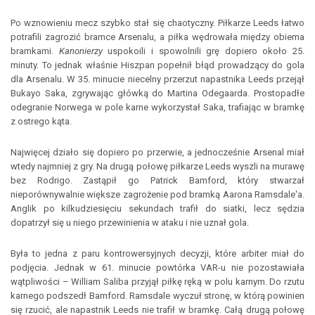
Po wznowieniu mecz szybko stał się chaotyczny. Piłkarze Leeds łatwo
potrafili zagrozić bramce Arsenalu, a piłka wędrowała między obiema
bramkami.
Kanonierzy
uspokoili i spowolnili grę dopiero około 25.
minuty. To jednak właśnie Hiszpan popełnił błąd prowadzący do gola
dla Arsenalu. W 35. minucie niecelny przerzut napastnika Leeds przejął
Bukayo Saka, zgrywając główką do Martina Odegaarda. Prostopadłe
odegranie Norwega w pole karne wykorzystał Saka, trafiając w bramkę
z ostrego kąta.
Najwięcej działo się dopiero po przerwie, a jednocześnie Arsenal miał
wtedy najmniej z gry. Na drugą połowę piłkarze Leeds wyszli na murawę
bez Rodrigo. Zastąpił go Patrick Bamford, który stwarzał
nieporównywalnie większe zagrożenie pod bramką Aarona Ramsdale'a.
Anglik po kilkudziesięciu sekundach trafił do siatki, lecz sędzia
dopatrzył się u niego przewinienia w ataku i nie uznał gola.
Była to jedna z paru kontrowersyjnych decyzji, które arbiter miał do
podjęcia. Jednak w 61. minucie powtórka VAR-u nie pozostawiała
wątpliwości – William Saliba przyjął piłkę ręką w polu karnym. Do rzutu
karnego podszedł Bamford. Ramsdale wyczuł stronę, w którą powinien
się rzucić, ale napastnik Leeds nie trafił w bramkę. Całą drugą połowę