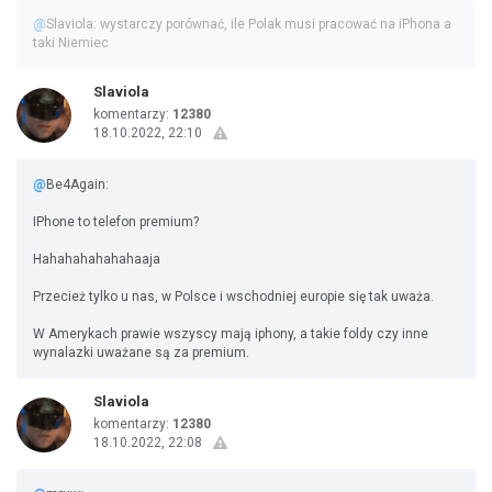
@
Slaviola: wystarczy porównać, ile Polak musi pracować na iPhona a
taki Niemiec
Slaviola
komentarzy:
12380
18.10.2022, 22:10
@
Be4Again:
IPhone to telefon premium?
Hahahahahahahaaja
Przecież tylko u nas, w Polsce i wschodniej europie się tak uważa.
W Amerykach prawie wszyscy mają iphony, a takie foldy czy inne
wynalazki uważane są za premium.
Slaviola
komentarzy:
12380
18.10.2022, 22:08