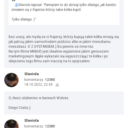
@
Slaviola napisał: "Pamiętam to do dzisiaj tylko dlatego, jak bardzo
śmiałem się z frajerów którzy takie kółka kupili.
Tylko dlatego :)"
Bez urazy, ale myślę że ci frajerzy, którzy kupują takie kółka śmieją się
jak patrzą jakim samochodem jeździsz albo w jakim mieszkaniu
mieszkasz :D Z DYSTANSEM ;) Bo pewnie ze mnie też.
Na tym filmie MKBHD jest idealnie wyjaśnione jakim geniuszem
marketingowym Apple wykazało się wypuszczając te kółka i po
obejrzeniu tego filmu sam inaczej na to spojrzałem.
Slaviola
komentarzy:
12380
18.10.2022, 22:39
O, Nasz ulubieniec w barwach Wolves.
Diego Costa ;)
Slaviola
komentarzy:
12380