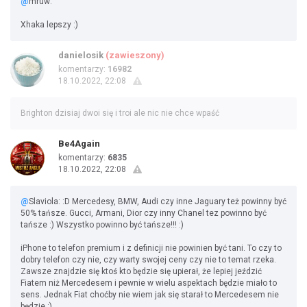
@
mruw:
Xhaka lepszy :)
danielosik
(zawieszony)
komentarzy:
16982
18.10.2022, 22:08
Brighton dzisiaj dwoi się i troi ale nic nie chce wpaść
Be4Again
komentarzy:
6835
18.10.2022, 22:08
@
Slaviola: :D Mercedesy, BMW, Audi czy inne Jaguary też powinny być
50% tańsze. Gucci, Armani, Dior czy inny Chanel tez powinno być
tańsze :) Wszystko powinno być tańsze!!! :)
iPhone to telefon premium i z definicji nie powinien być tani. To czy to
dobry telefon czy nie, czy warty swojej ceny czy nie to temat rzeka.
Zawsze znajdzie się ktoś kto będzie się upierał, że lepiej jeździć
Fiatem niż Mercedesem i pewnie w wielu aspektach będzie miało to
sens. Jednak Fiat choćby nie wiem jak się starał to Mercedesem nie
będzie :)