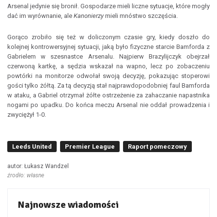
Arsenal jedynie się bronił. Gospodarze mieli liczne sytuacje, które mogły
dać im wyrównanie, ale
Kanonierzy
mieli mnóstwo szczęścia.
Gorąco zrobiło się też w doliczonym czasie gry, kiedy doszło do
kolejnej kontrowersyjnej sytuacji, jaką było fizyczne starcie Bamforda z
Gabrielem w szesnastce Arsenalu. Najpierw Brazylijczyk obejrzał
czerwoną kartkę, a sędzia wskazał na wapno, lecz po zobaczeniu
powtórki na monitorze odwołał swoją decyzję, pokazując stoperowi
gości tylko żółtą. Za tą decyzją stał najprawdopodobniej faul Bamforda
w ataku, a Gabriel otrzymał żółte ostrzeżenie za zahaczanie napastnika
nogami po upadku. Do końca meczu Arsenal nie oddał prowadzenia i
zwyciężył 1-0.
Leeds United
Premier League
Raport pomeczowy
autor: Łukasz Wandzel
źrodło: własne
Najnowsze wiadomości