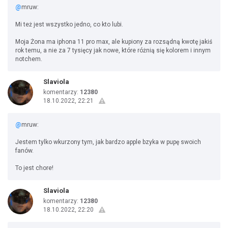
@
mruw:
Mi też jest wszystko jedno, co kto lubi.
Moja Żona ma iphona 11 pro max, ale kupiony za rozsądną kwotę jakiś
rok temu, a nie za 7 tysięcy jak nowe, które różnią się kolorem i innym
notchem.
Slaviola
komentarzy:
12380
18.10.2022, 22:21
@
mruw:
Jestem tylko wkurzony tym, jak bardzo apple bzyka w pupę swoich
fanów.
To jest chore!
Slaviola
komentarzy:
12380
18.10.2022, 22:20