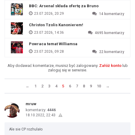
BBC: Arsenal składa ofertę za Bruno
23.07.2026, 20:29
14
komentarzy
Christos Tzolis Kanonierem!
23.07.2026, 14:36
4695
komentarzy
Powraca temat Williamsa
23.07.2026, 09:28
22
komentarzy
Aby dodawać komentarze, musisz być zalogowany.
Załóż konto
lub
zaloguj się w serwisie.
←
1
2
3
4
5
6
7
8
9
10
→
mruw
komentarzy:
4446
18.10.2022, 22:43
Ale sie CP rozhulało