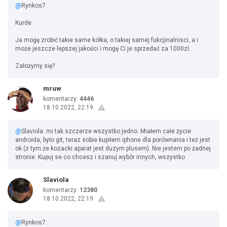
@
Rynkos7:
Kurde.
Ja mogę zrobić takie same kółka, o takiej samej fukcjinalnisci, a i
może jeszcze lepszej jakości i mogę Ci je sprzedać za 1000zl.
Założymy się?
mruw
komentarzy:
4446
18.10.2022, 22:19
@
Slaviola: mi tak szczerze wszystko jedno. Miałem całe życie
androida, było git, teraz sobie kupiłem iphone dla porównania i też jest
ok (z tym że kozacki aparat jest duzym plusem). Nie jestem po żadnej
stronie. Kupuj se co chcesz i szanuj wybór innych, wszystko
Slaviola
komentarzy:
12380
18.10.2022, 22:19
@
Rynkos7: