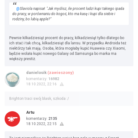
@
Slaviola napisał: "Jak myślisz, ile procent ludzi kupi takiego ipada
do pracy, w porównaniu do kogoś, kto ma kasę i kupi dla siebie i
rodziny, bo lubią apple?"
Pewnie kilkadziesiąt procent do pracy, kilkadziesiąt tylko dlatego bo
ich stać i tak chcą, kilkadziesiąt dla lansu. W przypadku Androida też
niektórzy tak mają. Osoba, która mogłaby kupić Huaweia czy Xiaomi,
będzie wolała kupić nowego Galaxy od Samsunga bo marka ma
większy prestiż.
danielosik
(zawieszony)
komentarzy:
16982
18.10.2022, 22:16
Brighton traci swój blask, szkoda :/
Artu
komentarzy:
2135
18.10.2022, 22:15