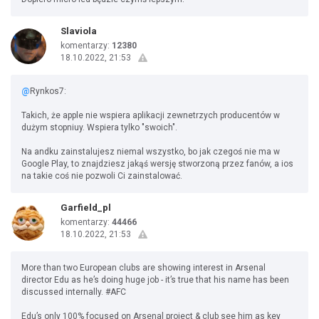
Slaviola
komentarzy:
12380
18.10.2022, 21:53
@
Rynkos7:
Takich, że apple nie wspiera aplikacji zewnetrzych producentów w
dużym stopniuy. Wspiera tylko "swoich".
Na andku zainstalujesz niemal wszystko, bo jak czegoś nie ma w
Google Play, to znajdziesz jakąś wersję stworzoną przez fanów, a ios
na takie coś nie pozwoli Ci zainstalować.
Garfield_pl
komentarzy:
44466
18.10.2022, 21:53
More than two European clubs are showing interest in Arsenal
director Edu as he’s doing huge job - it’s true that his name has been
discussed internally. #AFC
Edu’s only 100% focused on Arsenal project & club see him as key