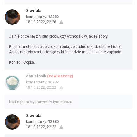
Slaviola
komentarzy:
12380
18.10.2022, 22:26
Ja nie chce się z Nikim kłócić czy wchodzić w jakieś spory.
Po prostu chce dać do zrozumienia, że żadne urządzenie w historii
Apple, nie było warte pieniędzy które ludzie musieli za nie zapłacić.
Koniec. Kropka.
danielosik
(zawieszony)
komentarzy:
16982
18.10.2022, 22:22
Nottingham wygranymi w tym meczu
Slaviola
komentarzy:
12380
18.10.2022, 22:22