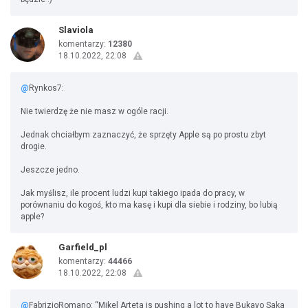
Slaviola
komentarzy:
12380
18.10.2022, 22:08
@
Rynkos7:
Nie twierdzę że nie masz w ogóle racji.
Jednak chciałbym zaznaczyć, że sprzęty Apple są po prostu zbyt
drogie.
Jeszcze jedno.
Jak myślisz, ile procent ludzi kupi takiego ipada do pracy, w
porównaniu do kogoś, kto ma kasę i kupi dla siebie i rodziny, bo lubią
apple?
Garfield_pl
komentarzy:
44466
18.10.2022, 22:08
@
FabrizioRomano: “Mikel Arteta is pushing a lot to have Bukayo Saka