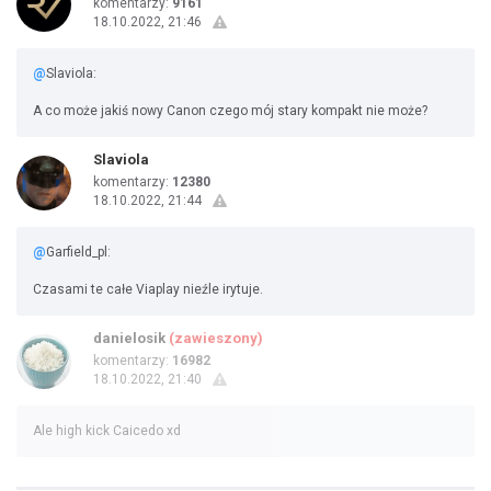
komentarzy:
9161
18.10.2022, 21:46
@
Slaviola:
A co może jakiś nowy Canon czego mój stary kompakt nie może?
Slaviola
komentarzy:
12380
18.10.2022, 21:44
@
Garfield_pl:
Czasami te całe Viaplay nieźle irytuje.
danielosik
(zawieszony)
komentarzy:
16982
18.10.2022, 21:40
Ale high kick Caicedo xd