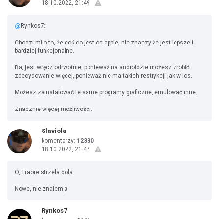
18.10.2022, 21:49
@
Rynkos7:
Chodzi mi o to, że coś co jest od apple, nie znaczy że jest lepsze i
bardziej funkcjonalne.
Ba, jest wręcz odrwotnie, ponieważ na androidzie możesz zrobić
zdecydowanie więcej, ponieważ nie ma takich restrykcji jak w ios.
Możesz zainstalować te same programy graficzne, emulować inne.
Znacznie więcej możliwości.
Slaviola
komentarzy:
12380
18.10.2022, 21:47
O, Traore strzela gola.
Nowe, nie znałem ;)
Rynkos7