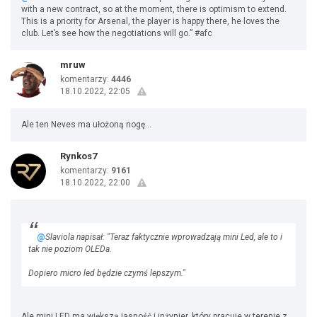
with a new contract, so at the moment, there is optimism to extend.
This is a priority for Arsenal, the player is happy there, he loves the
club. Let’s see how the negotiations will go.” #afc
mruw
komentarzy:
4446
18.10.2022, 22:05
Ale ten Neves ma ułożoną nogę...
Rynkos7
komentarzy:
9161
18.10.2022, 22:00
@
Slaviola napisał: "Teraz faktycznie wprowadzają mini Led, ale to i
tak nie poziom OLEDa.
Dopiero micro led będzie czymś lepszym."
Ale mini LED ma większą jasność i inżynier, który pracuje w terenie z