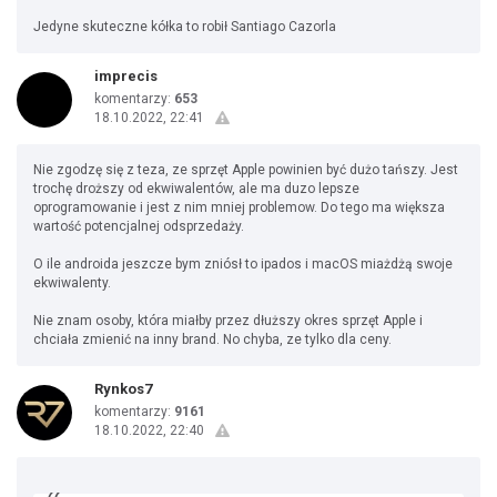
Jedyne skuteczne kółka to robił Santiago Cazorla
imprecis
komentarzy:
653
18.10.2022, 22:41
Nie zgodzę się z teza, ze sprzęt Apple powinien być dużo tańszy. Jest
trochę droższy od ekwiwalentów, ale ma duzo lepsze
oprogramowanie i jest z nim mniej problemow. Do tego ma większa
wartość potencjalnej odsprzedaży.
O ile androida jeszcze bym zniósł to ipados i macOS miażdżą swoje
ekwiwalenty.
Nie znam osoby, która miałby przez dłuższy okres sprzęt Apple i
chciała zmienić na inny brand. No chyba, ze tylko dla ceny.
Rynkos7
komentarzy:
9161
18.10.2022, 22:40