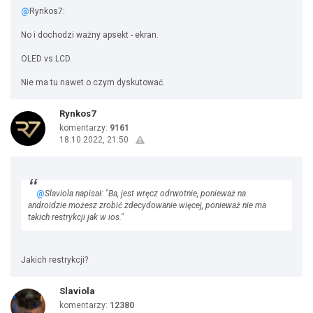
@
Rynkos7:
No i dochodzi ważny apsekt - ekran.
OLED vs LCD.
Nie ma tu nawet o czym dyskutować.
Rynkos7
komentarzy:
9161
18.10.2022, 21:50
@
Slaviola napisał: "Ba, jest wręcz odrwotnie, ponieważ na
androidzie możesz zrobić zdecydowanie więcej, ponieważ nie ma
takich restrykcji jak w ios."
Jakich restrykcji?
Slaviola
komentarzy:
12380