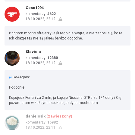
Cesc1994
komentarzy:
4622
18.10.2022, 22:12
Brighton mocno sfrajerzy jeśli tego nie wygra, a nie zanosi się, bo te
ich okazje też nie są jakieś bardzo dogodne.
Slaviola
komentarzy:
12380
18.10.2022, 22:12
@
Be4Again:
Podobnie:
Kupujesz Ferrari za 2 mln, ja kupuje Nissana GTRa za 1/4 ceny i Cię
pozamiatam w każdym aspekcie jazdy samochodem.
danielosik
(zawieszony)
komentarzy:
16982
18.10.2022, 22:11