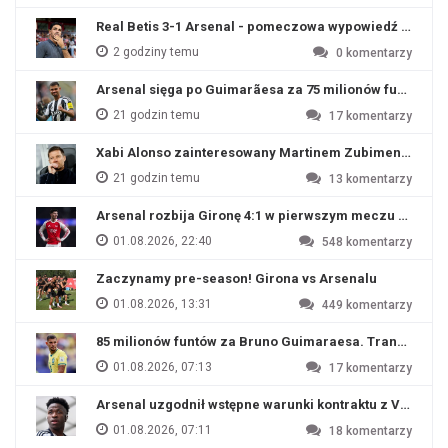
Real Betis 3-1 Arsenal - pomeczowa wypowiedź Artety
2 godziny temu
0
komentarzy
Arsenal sięga po Guimarãesa za 75 milionów funtów
21 godzin temu
17
komentarzy
Xabi Alonso zainteresowany Martinem Zubimendim
21 godzin temu
13
komentarzy
Arsenal rozbija Gironę 4:1 w pierwszym meczu przyg
01.08.2026, 22:40
548
komentarzy
Zaczynamy pre-season! Girona vs Arsenalu
01.08.2026, 13:31
449
komentarzy
85 milionów funtów za Bruno Guimaraesa. Transfer na o
01.08.2026, 07:13
17
komentarzy
Arsenal uzgodnił wstępne warunki kontraktu z Viniciu
01.08.2026, 07:11
18
komentarzy