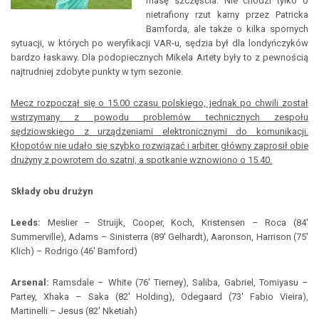
masę szczęścia. Nie chodzi tylko o
nietrafiony rzut karny przez Patricka
Bamforda, ale także o kilka spornych
sytuacji, w których po weryfikacji VAR-u, sędzia był dla londyńczyków
bardzo łaskawy. Dla podopiecznych Mikela Artety były to z pewnością
najtrudniej zdobyte punkty w tym sezonie.
Mecz rozpoczął się o 15.00 czasu polskiego, jednak po chwili został
wstrzymany z powodu problemów technicznych zespołu
sędziowskiego z urządzeniami elektronicznymi do komunikacji.
Kłopotów nie udało się szybko rozwiązać i arbiter główny zaprosił obie
drużyny z powrotem do szatni, a spotkanie wznowiono o 15.40.
Składy obu drużyn
Leeds:
Meslier – Struijk, Cooper, Koch, Kristensen – Roca (84'
Summerville), Adams – Sinisterra (89' Gelhardt), Aaronson, Harrison (75'
Klich) – Rodrigo (46' Bamford)
Arsenal:
Ramsdale – White (76' Tierney), Saliba, Gabriel, Tomiyasu –
Partey, Xhaka – Saka (82' Holding), Odegaard (73' Fabio Vieira),
Martinelli – Jesus (82' Nketiah)