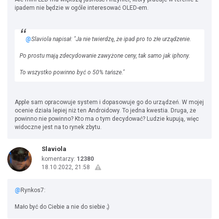
ipadem nie będzie w ogóle interesować OLED-em.
@
Slaviola napisał: "Ja nie twierdzę, że ipad pro to złe urządzenie.
Po prostu mają zdecydowanie zawyżone ceny, tak samo jak iphony.
To wszystko powinno być o 50% tańsze."
Apple sam opracowuje system i dopasowuje go do urządzeń. W mojej
ocenie działa lepiej niż ten Androidowy. To jedna kwestia. Druga, że
powinno nie powinno? Kto ma o tym decydować? Ludzie kupują, więc
widoczne jest na to rynek zbytu.
Slaviola
komentarzy:
12380
18.10.2022, 21:58
@
Rynkos7:
Mało być do Ciebie a nie do siebie ;)