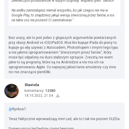
zewnetrzych producentów w dużym stopniuy. Wspiera tylko "swoich".
Na andku zainstalujesz niemal wszystko, bo jak czegoś nie ma w
Google Play, to znajdziesz jakąś wersję stworzoną przez fanów, a ios
na takie coś nie pozwoli Ci zainstalować."
Bez urazy, ale to jest jeden z głupszych argumentów powtarzanych
przy okazji Android vs iOS/iPadOS. Ktoś kto kupuje iPada do pracy to
kupuje go aby używać z Autocadem, Photoshopem i innymi tego typu
a nie jakimś oprogramowaniem "stworzonym przez fanów", który
może być odpalony na dużo słabszym sprzęcie. Zresztą nie wiem
jakie to są programy, które są na Androidzie a nie ma ich na
oprogramowaniu Apple. Co najwyżej jakieś tanie emulatory czy inne
nic nie znaczące pierdółki.
Slaviola
komentarzy:
12380
18.10.2022, 21:54
@
Rynkos7:
Teraz faktycznie wprowadzają mini Led, ale to i tak nie poziom OLEDa.
Dopiero micro led będzie czymś lepszym.