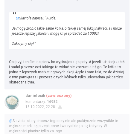
@
Slaviola napisał: "Kurde.
Ja mogę zrobić takie same kółka, o takiej samej fukcjinalnisci, a i może
jeszcze lepszej jakości i mogę Ci je sprzedać za 1000zl.
Założymy się?"
Obejrzyj ten film najpierw bo wypisujesz głupoty. A jeżeli już obejrzałeś
i nadal piszesz coś takiego to widać nie zrozumiałeś go. Te kółka to
jedna z lepszych marketingowych akcji Apple i sam fakt, że do dzisiaj
o tym pamiętasz i piszesz o tych kółkach tylko udowadnia jak bardzo
skuteczna była.
danielosik
(zawieszony)
komentarzy:
16982
18.10.2022, 22:28
@
Slaviola: stary chcesz tego czy nie ale praktycznie wszystkie te
większe marki są przepłacone i wszystkiego się to tyczy. W
większości płacisz tylko za logo.