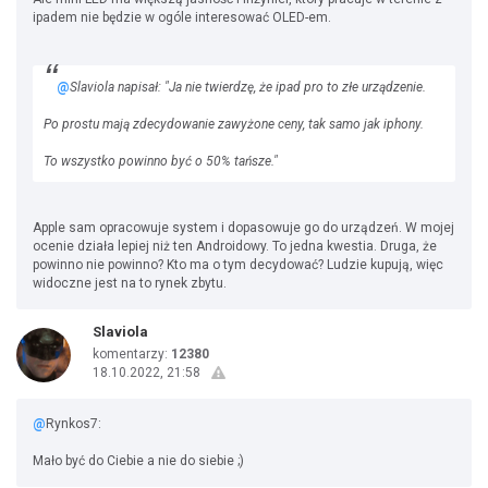
ipadem nie będzie w ogóle interesować OLED-em.
@
Slaviola napisał: "Ja nie twierdzę, że ipad pro to złe urządzenie.
Po prostu mają zdecydowanie zawyżone ceny, tak samo jak iphony.
To wszystko powinno być o 50% tańsze."
Apple sam opracowuje system i dopasowuje go do urządzeń. W mojej
ocenie działa lepiej niż ten Androidowy. To jedna kwestia. Druga, że
powinno nie powinno? Kto ma o tym decydować? Ludzie kupują, więc
widoczne jest na to rynek zbytu.
Slaviola
komentarzy:
12380
18.10.2022, 21:58
@
Rynkos7:
Mało być do Ciebie a nie do siebie ;)