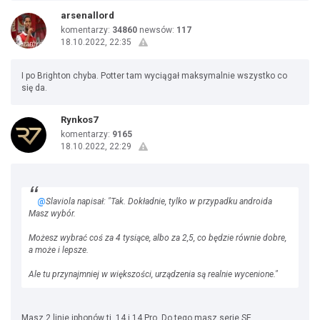
arsenallord
komentarzy:
34860
newsów:
117
18.10.2022, 22:35
I po Brighton chyba. Potter tam wyciągał maksymalnie wszystko co
się da.
Rynkos7
komentarzy:
9165
18.10.2022, 22:29
@
Slaviola napisał: "Tak. Dokładnie, tylko w przypadku androida
Masz wybór.
Możesz wybrać coś za 4 tysiące, albo za 2,5, co będzie równie dobre,
a może i lepsze.
Ale tu przynajmniej w większości, urządzenia są realnie wycenione."
Masz 2 linie iphonów tj. 14 i 14 Pro. Do tego masz serie SE.