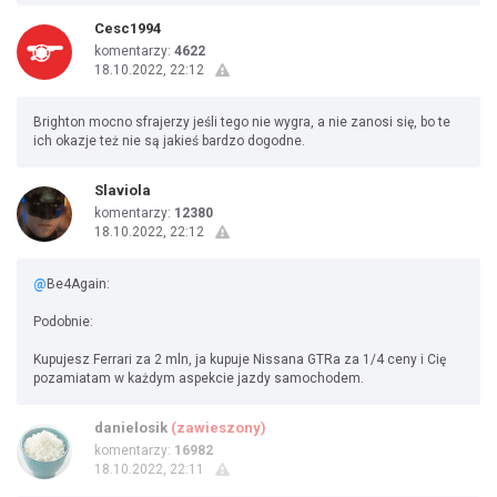
Cesc1994
komentarzy:
4622
18.10.2022, 22:12
Brighton mocno sfrajerzy jeśli tego nie wygra, a nie zanosi się, bo te
ich okazje też nie są jakieś bardzo dogodne.
Slaviola
komentarzy:
12380
18.10.2022, 22:12
@
Be4Again:
Podobnie:
Kupujesz Ferrari za 2 mln, ja kupuje Nissana GTRa za 1/4 ceny i Cię
pozamiatam w każdym aspekcie jazdy samochodem.
danielosik
(zawieszony)
komentarzy:
16982
18.10.2022, 22:11