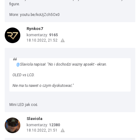
figure.
More: youtu.be/koUjZch5Ox0
Rynkos7
komentarzy:
9165
18.10.2022, 21:52
@
Slaviola napisał: "No i dochodzi ważny apsekt - ekran.
OLED vs LCD.
Nie ma tu nawet o czym dyskutować."
Mini LED jak coś.
Slaviola
komentarzy:
12380
18.10.2022, 21:51