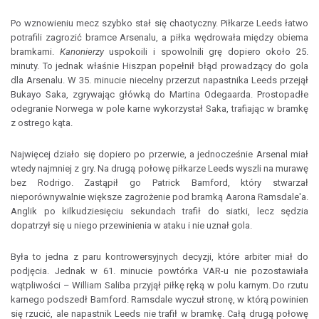
Po wznowieniu mecz szybko stał się chaotyczny. Piłkarze Leeds łatwo
potrafili zagrozić bramce Arsenalu, a piłka wędrowała między obiema
bramkami.
Kanonierzy
uspokoili i spowolnili grę dopiero około 25.
minuty. To jednak właśnie Hiszpan popełnił błąd prowadzący do gola
dla Arsenalu. W 35. minucie niecelny przerzut napastnika Leeds przejął
Bukayo Saka, zgrywając główką do Martina Odegaarda. Prostopadłe
odegranie Norwega w pole karne wykorzystał Saka, trafiając w bramkę
z ostrego kąta.
Najwięcej działo się dopiero po przerwie, a jednocześnie Arsenal miał
wtedy najmniej z gry. Na drugą połowę piłkarze Leeds wyszli na murawę
bez Rodrigo. Zastąpił go Patrick Bamford, który stwarzał
nieporównywalnie większe zagrożenie pod bramką Aarona Ramsdale'a.
Anglik po kilkudziesięciu sekundach trafił do siatki, lecz sędzia
dopatrzył się u niego przewinienia w ataku i nie uznał gola.
Była to jedna z paru kontrowersyjnych decyzji, które arbiter miał do
podjęcia. Jednak w 61. minucie powtórka VAR-u nie pozostawiała
wątpliwości – William Saliba przyjął piłkę ręką w polu karnym. Do rzutu
karnego podszedł Bamford. Ramsdale wyczuł stronę, w którą powinien
się rzucić, ale napastnik Leeds nie trafił w bramkę. Całą drugą połowę