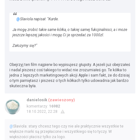
@
Slaviola napisał: "Kurde.
Ja mogę zrobić takie same kółka, o takiej samej fukcjinalnisci, a i może
jeszcze lepszej jakości i mogę Ci je sprzedać za 1000zl.
Założymy się?"
Obejrzyj ten film najpierw bo wypisujesz głupoty. A jeżeli już obejrzałeś
i nadal piszesz coś takiego to widać nie zrozumiałeś go. Te kółka to
jedna z lepszych marketingowych akcji Apple i sam fakt, że do dzisiaj
o tym pamiętasz i piszesz o tych kółkach tylko udowadnia jak bardzo
skuteczna była.
danielosik
(zawieszony)
komentarzy:
16982
18.10.2022, 22:28
@
Slaviola: stary chcesz tego czy nie ale praktycznie wszystkie te
większe marki są przepłacone i wszystkiego się to tyczy. W
większości płacisz tylko za logo.