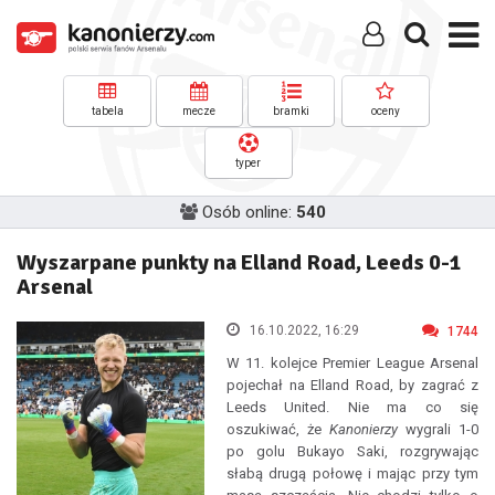
tabela
mecze
bramki
oceny
typer
Osób online:
540
Wyszarpane punkty na Elland Road, Leeds 0-1
Arsenal
16.10.2022, 16:29
1744
W 11. kolejce Premier League Arsenal
pojechał na Elland Road, by zagrać z
Leeds United. Nie ma co się
oszukiwać, że
Kanonierzy
wygrali 1-0
po golu Bukayo Saki, rozgrywając
słabą drugą połowę i mając przy tym