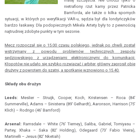
masę szczęścia. Nie chodzi tylko o
nietrafiony rzut karny przez Patricka
Bamforda, ale także o kilka spornych
sytuacji, w których po weryfikacji VAR-u, sędzia był dla londyńczyków
bardzo łaskawy. Dla podopiecznych Mikela Artety były to z pewnością
najtrudniej zdobyte punkty w tym sezonie.
Mecz rozpoczął się o 15.00 czasu polskiego, jednak po chwili został
wstrzymany z powodu problemów technicznych zespołu
sędziowskiego z urządzeniami elektronicznymi do komunikacji.
Kłopotów nie udało się szybko rozwiązać i arbiter główny zaprosił obie
drużyny z powrotem do szatni, a spotkanie wznowiono o 15.40.
Składy obu drużyn
Leeds:
Meslier – Struijk, Cooper, Koch, Kristensen – Roca (84'
Summerville), Adams – Sinisterra (89' Gelhardt), Aaronson, Harrison (75'
Klich) – Rodrigo (46' Bamford)
Arsenal:
Ramsdale – White (76' Tierney), Saliba, Gabriel, Tomiyasu –
Partey, Xhaka – Saka (82' Holding), Odegaard (73' Fabio Vieira),
Martinelli – Jesus (82' Nketiah)