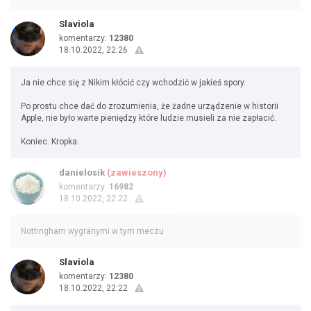
Slaviola
komentarzy:
12380
18.10.2022, 22:26
Ja nie chce się z Nikim kłócić czy wchodzić w jakieś spory.
Po prostu chce dać do zrozumienia, że żadne urządzenie w historii
Apple, nie było warte pieniędzy które ludzie musieli za nie zapłacić.
Koniec. Kropka.
danielosik
(zawieszony)
komentarzy:
16982
18.10.2022, 22:22
Nottingham wygranymi w tym meczu
Slaviola
komentarzy:
12380
18.10.2022, 22:22