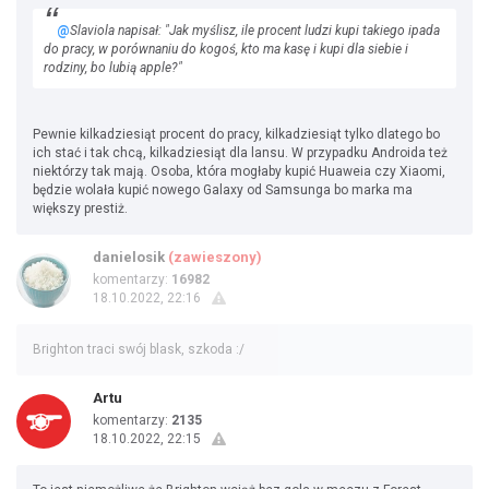
@
Slaviola napisał: "Jak myślisz, ile procent ludzi kupi takiego ipada
do pracy, w porównaniu do kogoś, kto ma kasę i kupi dla siebie i
rodziny, bo lubią apple?"
Pewnie kilkadziesiąt procent do pracy, kilkadziesiąt tylko dlatego bo
ich stać i tak chcą, kilkadziesiąt dla lansu. W przypadku Androida też
niektórzy tak mają. Osoba, która mogłaby kupić Huaweia czy Xiaomi,
będzie wolała kupić nowego Galaxy od Samsunga bo marka ma
większy prestiż.
danielosik
(zawieszony)
komentarzy:
16982
18.10.2022, 22:16
Brighton traci swój blask, szkoda :/
Artu
komentarzy:
2135
18.10.2022, 22:15