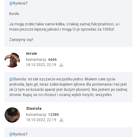
@
Rynkos7:
Kurde.
Ja mogę zrobić takie same kółka, o takiej samej fukcjinalnisci, a i
może jeszcze lepszej jakości i mogę Ci je sprzedać za 1000zl.
Założymy się?
mruw
komentarzy:
4446
18.10.2022, 22:19
@
Slaviola: mi tak szczerze wszystko jedno. Miałem całe życie
androida, było git, teraz sobie kupiłem iphone dla porównania i też jest
ok (z tym że kozacki aparat jest duzym plusem). Nie jestem po żadnej
stronie. Kupuj se co chcesz i szanuj wybór innych, wszystko
Slaviola
komentarzy:
12380
18.10.2022, 22:19
@
Rynkos7: