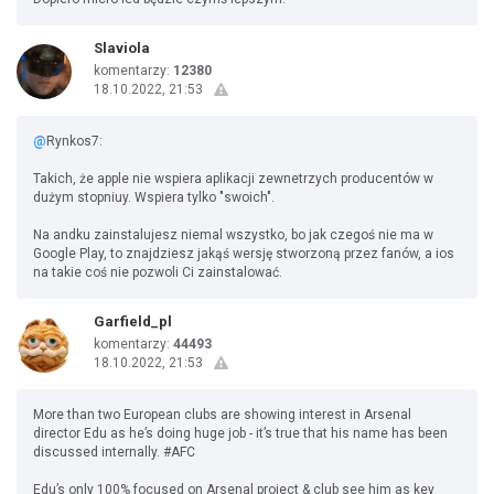
Slaviola
komentarzy:
12380
18.10.2022, 21:53
@
Rynkos7:
Takich, że apple nie wspiera aplikacji zewnetrzych producentów w
dużym stopniuy. Wspiera tylko "swoich".
Na andku zainstalujesz niemal wszystko, bo jak czegoś nie ma w
Google Play, to znajdziesz jakąś wersję stworzoną przez fanów, a ios
na takie coś nie pozwoli Ci zainstalować.
Garfield_pl
komentarzy:
44493
18.10.2022, 21:53
More than two European clubs are showing interest in Arsenal
director Edu as he’s doing huge job - it’s true that his name has been
discussed internally. #AFC
Edu’s only 100% focused on Arsenal project & club see him as key