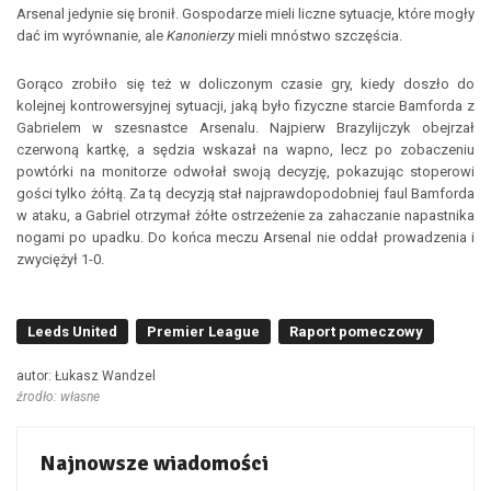
Arsenal jedynie się bronił. Gospodarze mieli liczne sytuacje, które mogły
dać im wyrównanie, ale
Kanonierzy
mieli mnóstwo szczęścia.
Gorąco zrobiło się też w doliczonym czasie gry, kiedy doszło do
kolejnej kontrowersyjnej sytuacji, jaką było fizyczne starcie Bamforda z
Gabrielem w szesnastce Arsenalu. Najpierw Brazylijczyk obejrzał
czerwoną kartkę, a sędzia wskazał na wapno, lecz po zobaczeniu
powtórki na monitorze odwołał swoją decyzję, pokazując stoperowi
gości tylko żółtą. Za tą decyzją stał najprawdopodobniej faul Bamforda
w ataku, a Gabriel otrzymał żółte ostrzeżenie za zahaczanie napastnika
nogami po upadku. Do końca meczu Arsenal nie oddał prowadzenia i
zwyciężył 1-0.
Leeds United
Premier League
Raport pomeczowy
autor: Łukasz Wandzel
źrodło: własne
Najnowsze wiadomości