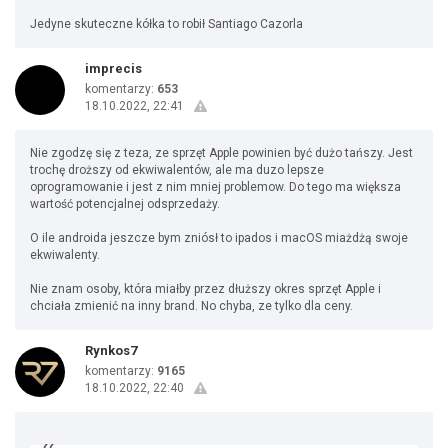
Jedyne skuteczne kółka to robił Santiago Cazorla
imprecis
komentarzy:
653
18.10.2022, 22:41
Nie zgodzę się z teza, ze sprzęt Apple powinien być dużo tańszy. Jest
trochę droższy od ekwiwalentów, ale ma duzo lepsze
oprogramowanie i jest z nim mniej problemow. Do tego ma większa
wartość potencjalnej odsprzedaży.
O ile androida jeszcze bym zniósł to ipados i macOS miażdżą swoje
ekwiwalenty.
Nie znam osoby, która miałby przez dłuższy okres sprzęt Apple i
chciała zmienić na inny brand. No chyba, ze tylko dla ceny.
Rynkos7
komentarzy:
9165
18.10.2022, 22:40