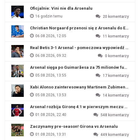
Oficjalnie: Vini nie dla Arsenalu
16 godzin temu
20
komentarzy
Christian Norgaard przenosi się z Arsenalu do Everton
06.08.2026, 12:05
11
komentarzy
Real Betis 3-1 Arsenal - pomeczowa wypowiedź Artety
06.08.2026, 09:32
0
komentarzy
Arsenal sięga po Guimarãesa za 75 milionów funtów
05.08.2026, 13:55
17
komentarzy
Xabi Alonso zainteresowany Martinem Zubimendim
05.08.2026, 13:53
14
komentarzy
Arsenal rozbija Gironę 4:1 w pierwszym meczu przyg
01.08.2026, 22:40
548
komentarzy
Zaczynamy pre-season! Girona vs Arsenalu
01.08.2026, 13:31
449
komentarzy