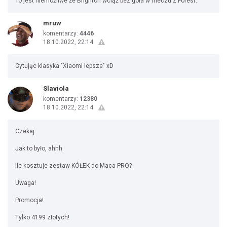
To jest niemożliwe że Brighton wciąż bez gola w meczu z Forest.
mruw
komentarzy:
4446
18.10.2022, 22:14
Cytując klasyka "Xiaomi lepsze" xD
Slaviola
komentarzy:
12380
18.10.2022, 22:14
Czekaj.
Jak to było, ahhh.
Ile kosztuje zestaw KÓŁEK do Maca PRO?
Uwaga!
Promocja!
Tylko 4199 złotych!