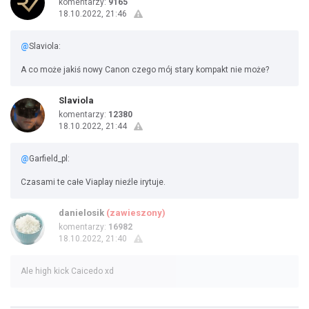
komentarzy:
9165
18.10.2022, 21:46
@
Slaviola:
A co może jakiś nowy Canon czego mój stary kompakt nie może?
Slaviola
komentarzy:
12380
18.10.2022, 21:44
@
Garfield_pl:
Czasami te całe Viaplay nieźle irytuje.
danielosik
(zawieszony)
komentarzy:
16982
18.10.2022, 21:40
Ale high kick Caicedo xd