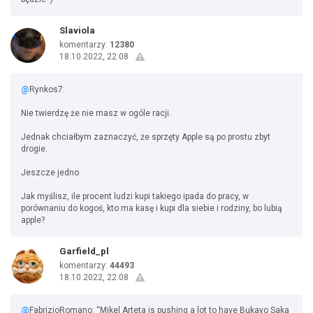
Slaviola
komentarzy:
12380
18.10.2022, 22:08
@
Rynkos7:
Nie twierdzę że nie masz w ogóle racji.
Jednak chciałbym zaznaczyć, że sprzęty Apple są po prostu zbyt
drogie.
Jeszcze jedno.
Jak myślisz, ile procent ludzi kupi takiego ipada do pracy, w
porównaniu do kogoś, kto ma kasę i kupi dla siebie i rodziny, bo lubią
apple?
Garfield_pl
komentarzy:
44493
18.10.2022, 22:08
@
FabrizioRomano: “Mikel Arteta is pushing a lot to have Bukayo Saka