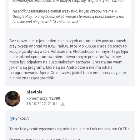
zewnetrzych producentów w dużym stopniuy. Wspiera tylko "swoich".
Na andku zainstalujesz niemal wszystko, bo jak czegoś nie ma w
Google Play, to znajdziesz jakąś wersję stworzoną przez fanów, a ios
na takie coś nie pozwoli Ci zainstalować."
Bez urazy, ale to jest jeden z głupszych argumentów powtarzanych
przy okazji Android vs iOS/iPadOS. Ktoś kto kupuje iPada do pracy to
kupuje go aby używać z Autocadem, Photoshopem i innymi tego typu
a nie jakimś oprogramowaniem "stworzonym przez fanów", który
może być odpalony na dużo słabszym sprzęcie. Zresztą nie wiem
jakie to są programy, które są na Androidzie a nie ma ich na
oprogramowaniu Apple. Co najwyżej jakieś tanie emulatory czy inne
nic nie znaczące pierdółki.
Slaviola
komentarzy:
12380
18.10.2022, 21:54
@
Rynkos7:
Teraz faktycznie wprowadzają mini Led, ale to i tak nie poziom OLEDa.
Dopiero micro led będzie czymś lepszym.