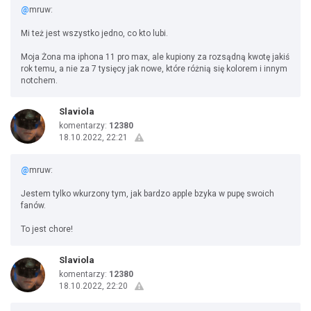
@
mruw:
Mi też jest wszystko jedno, co kto lubi.
Moja Żona ma iphona 11 pro max, ale kupiony za rozsądną kwotę jakiś
rok temu, a nie za 7 tysięcy jak nowe, które różnią się kolorem i innym
notchem.
Slaviola
komentarzy:
12380
18.10.2022, 22:21
@
mruw:
Jestem tylko wkurzony tym, jak bardzo apple bzyka w pupę swoich
fanów.
To jest chore!
Slaviola
komentarzy:
12380
18.10.2022, 22:20