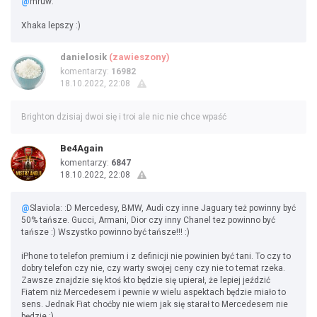
@
mruw:
Xhaka lepszy :)
danielosik
(zawieszony)
komentarzy:
16982
18.10.2022, 22:08
Brighton dzisiaj dwoi się i troi ale nic nie chce wpaść
Be4Again
komentarzy:
6847
18.10.2022, 22:08
@
Slaviola: :D Mercedesy, BMW, Audi czy inne Jaguary też powinny być
50% tańsze. Gucci, Armani, Dior czy inny Chanel tez powinno być
tańsze :) Wszystko powinno być tańsze!!! :)
iPhone to telefon premium i z definicji nie powinien być tani. To czy to
dobry telefon czy nie, czy warty swojej ceny czy nie to temat rzeka.
Zawsze znajdzie się ktoś kto będzie się upierał, że lepiej jeździć
Fiatem niż Mercedesem i pewnie w wielu aspektach będzie miało to
sens. Jednak Fiat choćby nie wiem jak się starał to Mercedesem nie
będzie :)