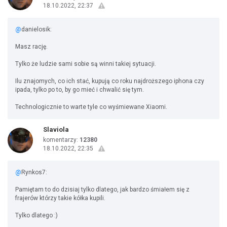
18.10.2022, 22:37
@
danielosik:
Masz rację.
Tylko że ludzie sami sobie są winni takiej sytuacji.
Ilu znajomych, co ich stać, kupują co roku najdroższego iphona czy
ipada, tylko po to, by go mieć i chwalić się tym.
Technologicznie to warte tyle co wyśmiewane Xiaomi.
Slaviola
komentarzy:
12380
18.10.2022, 22:35
@
Rynkos7:
Pamiętam to do dzisiaj tylko dlatego, jak bardzo śmiałem się z
frajerów którzy takie kółka kupili.
Tylko dlatego :)