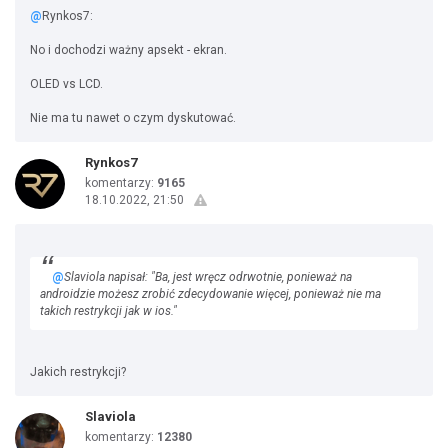
@
Rynkos7:
No i dochodzi ważny apsekt - ekran.
OLED vs LCD.
Nie ma tu nawet o czym dyskutować.
Rynkos7
komentarzy:
9165
18.10.2022, 21:50
@
Slaviola napisał: "Ba, jest wręcz odrwotnie, ponieważ na
androidzie możesz zrobić zdecydowanie więcej, ponieważ nie ma
takich restrykcji jak w ios."
Jakich restrykcji?
Slaviola
komentarzy:
12380