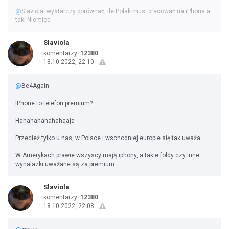
@
Slaviola: wystarczy porównać, ile Polak musi pracować na iPhona a
taki Niemiec
Slaviola
komentarzy:
12380
18.10.2022, 22:10
@
Be4Again:
IPhone to telefon premium?
Hahahahahahahaaja
Przecież tylko u nas, w Polsce i wschodniej europie się tak uważa.
W Amerykach prawie wszyscy mają iphony, a takie foldy czy inne
wynalazki uważane są za premium.
Slaviola
komentarzy:
12380
18.10.2022, 22:08