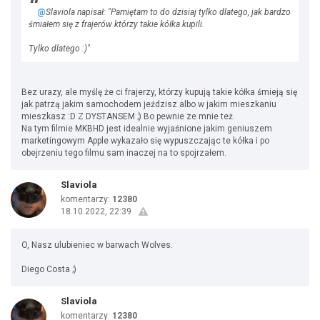
@
Slaviola napisał: "Pamiętam to do dzisiaj tylko dlatego, jak bardzo
śmiałem się z frajerów którzy takie kółka kupili.
Tylko dlatego :)"
Bez urazy, ale myślę że ci frajerzy, którzy kupują takie kółka śmieją się
jak patrzą jakim samochodem jeździsz albo w jakim mieszkaniu
mieszkasz :D Z DYSTANSEM ;) Bo pewnie ze mnie też.
Na tym filmie MKBHD jest idealnie wyjaśnione jakim geniuszem
marketingowym Apple wykazało się wypuszczając te kółka i po
obejrzeniu tego filmu sam inaczej na to spojrzałem.
Slaviola
komentarzy:
12380
18.10.2022, 22:39
O, Nasz ulubieniec w barwach Wolves.
Diego Costa ;)
Slaviola
komentarzy:
12380