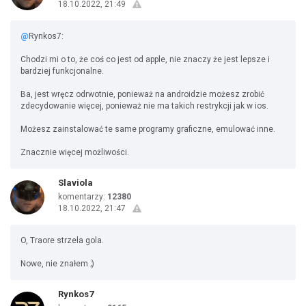
18.10.2022, 21:49
@
Rynkos7:
Chodzi mi o to, że coś co jest od apple, nie znaczy że jest lepsze i
bardziej funkcjonalne.
Ba, jest wręcz odrwotnie, ponieważ na androidzie możesz zrobić
zdecydowanie więcej, ponieważ nie ma takich restrykcji jak w ios.
Możesz zainstalować te same programy graficzne, emulować inne.
Znacznie więcej możliwości.
Slaviola
komentarzy:
12380
18.10.2022, 21:47
O, Traore strzela gola.
Nowe, nie znałem ;)
Rynkos7