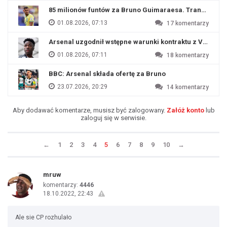
85 milionów funtów za Bruno Guimaraesa. Transfer na o
01.08.2026, 07:13
17
komentarzy
Arsenal uzgodnił wstępne warunki kontraktu z Viniciu
01.08.2026, 07:11
18
komentarzy
BBC: Arsenal składa ofertę za Bruno
23.07.2026, 20:29
14
komentarzy
Aby dodawać komentarze, musisz być zalogowany.
Załóż konto
lub
zaloguj się w serwisie.
←
1
2
3
4
5
6
7
8
9
10
→
mruw
komentarzy:
4446
18.10.2022, 22:43
Ale sie CP rozhulało