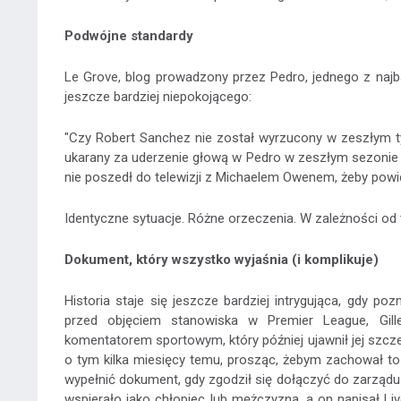
Podwójne standardy
Le Grove, blog prowadzony przez Pedro, jednego z najba
jeszcze bardziej niepokojącego:
"Czy Robert Sanchez nie został wyrzucony w zeszłym ty
ukarany za uderzenie głową w Pedro w zeszłym sezonie 
nie poszedł do telewizji z Michaelem Owenem, żeby powi
Identyczne sytuacje. Różne orzeczenia. W zależności od 
Dokument, który wszystko wyjaśnia (i komplikuje)
Historia staje się jeszcze bardziej intrygująca, gdy p
przed objęciem stanowiska w Premier League, Gill
komentatorem sportowym, który później ujawnił jej szcz
o tym kilka miesięcy temu, prosząc, żebym zachował to d
wypełnić dokument, gdy zgodził się dołączyć do zarządu 
wspierało jako chłopiec lub mężczyzna, a on napisał Li