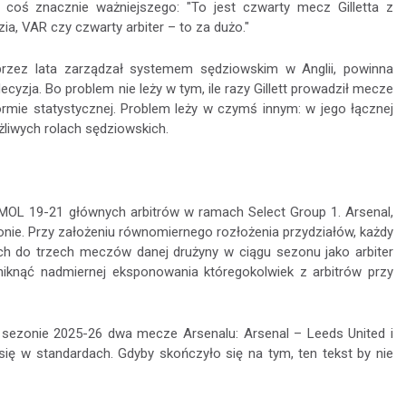
k coś znacznie ważniejszego: "To jest czwarty mecz Gilletta z
a, VAR czy czwarty arbiter – to za dużo."
przez lata zarządzał systemem sędziowskim w Anglii, powinna
yzja. Bo problem nie leży w tym, ile razy Gillett prowadził mecze
normie statystycznej. Problem leży w czymś innym: w jego łącznej
iwych rolach sędziowskich.
GMOL 19-21 głównych arbitrów w ramach Select Group 1. Arsenal,
onie. Przy założeniu równomiernego rozłożenia przydziałów, każdy
h do trzech meczów danej drużyny w ciągu sezonu jako arbiter
niknąć nadmiernej eksponowania któregokolwiek z arbitrów przy
m sezonie 2025-26 dwa mecze Arsenalu: Arsenal – Leeds United i
się w standardach. Gdyby skończyło się na tym, ten tekst by nie