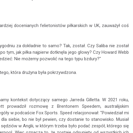
rdziej docenianych felietonistów piłkarskich w UK, zauważył coś
godniu za dokładnie to samo? Tak, został. Czy Saliba nie został
po tym, jak piłka najpierw dotknęła jego głowy? Czy Howard Webb
edzieć: Nie możemy pozwolić na tego typu bzdury?"
tego, która drużyna była pokrzywdzona.
oznamy kontekst dotyczący samego Jarreda Gilletta. W 2021 roku,
ett prowadził rozmowę z Brentonem Speedem, australijskim
egóły w podcaście Fox Sports. Speed relacjonował: "Powiedział mi
la siebie, bo nie był pewien, czy dostanie to stanowisko. Musiał
sędziów w Anglii, w którym trzeba było podać zespół, którego się
verpool. Więc oznacza to, że zostaje odsunięty od wszystkich ich