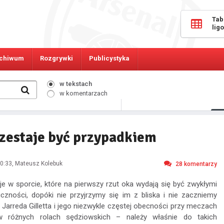
Tab
lig
chiwum
Rozgrywki
Publicystyka
w tekstach
w komentarzach
522
Osób online:
rzestaje być przypadkiem
0:33
, Mateusz Kolebuk
28
komentarzy
cje w sporcie, które na pierwszy rzut oka wydają się być zwykłymi
iczności, dopóki nie przyjrzymy się im z bliska i nie zaczniemy
ia Jarreda Gilletta i jego niezwykle częstej obecności przy meczach
 różnych rolach sędziowskich – należy właśnie do takich