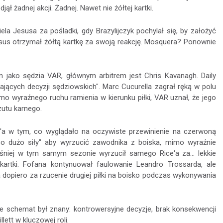
jął żadnej akcji. Żadnej. Nawet nie żółtej kartki.
la Jesusa za pośladki, gdy Brazylijczyk pochylał się, by założyć
esus otrzymał żółtą kartkę za swoją reakcję. Mosquera? Ponownie
m jako sędzia VAR, głównym arbitrem jest Chris Kavanagh. Daily
jących decyzji sędziowskich". Marc Cucurella zagrał ręką w polu
mo wyraźnego ruchu ramienia w kierunku piłki, VAR uznał, że jego
zutu karnego.
'a w tym, co wyglądało na oczywiste przewinienie na czerwoną
jąco dużo siły" aby wyrzucić zawodnika z boiska, mimo wyraźnie
ześniej w tym samym sezonie wyrzucił samego Rice'a za… lekkie
 kartki. Fofana kontynuował faulowanie Leandro Trossarda, ale
 dopiero za rzucenie drugiej piłki na boisko podczas wykonywania
le schemat był znany: kontrowersyjne decyzje, brak konsekwencji
ett w kluczowej roli.