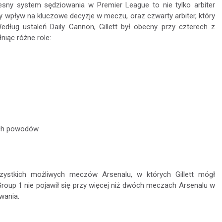
esny system sędziowania w Premier League to nie tylko arbiter
y wpływ na kluczowe decyzje w meczu, oraz czwarty arbiter, który
dług ustaleń Daily Cannon, Gillett był obecny przy czterech z
iąc różne role:
tych powodów
ystkich możliwych meczów Arsenalu, w których Gillett mógł
 Group 1 nie pojawił się przy więcej niż dwóch meczach Arsenalu w
wania.