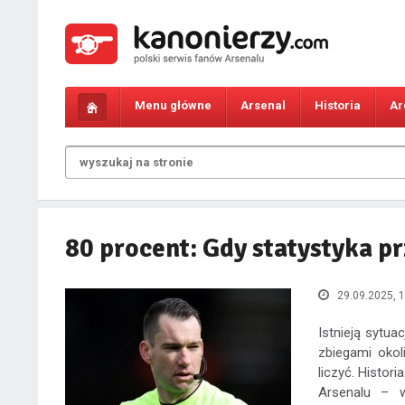
Menu główne
Arsenal
Historia
Ar
80 procent: Gdy statystyka p
29.09.2025, 1
Istnieją sytua
zbiegami okol
liczyć. Histor
Arsenalu – w