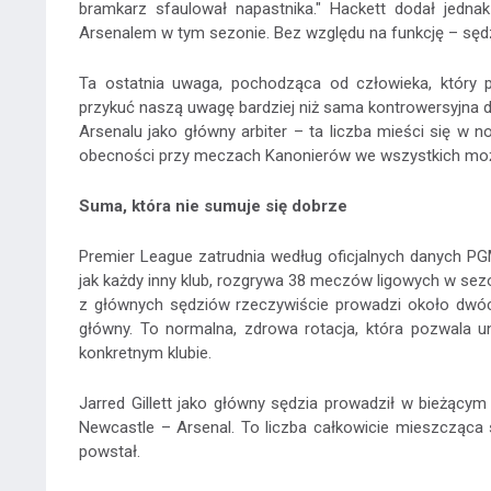
bramkarz sfaulował napastnika." Hackett dodał jedna
Arsenalem w tym sezonie. Bez względu na funkcję – sędzi
Ta ostatnia uwaga, pochodząca od człowieka, który 
przykuć naszą uwagę bardziej niż sama kontrowersyjna dec
Arsenalu jako główny arbiter – ta liczba mieści się w 
obecności przy meczach Kanonierów we wszystkich możl
Suma, która nie sumuje się dobrze
Premier League zatrudnia według oficjalnych danych P
jak każdy inny klub, rozgrywa 38 meczów ligowych w sez
z głównych sędziów rzeczywiście prowadzi około dwóc
główny. To normalna, zdrowa rotacja, która pozwala u
konkretnym klubie.
Jarred Gillett jako główny sędzia prowadził w bieżący
Newcastle – Arsenal. To liczba całkowicie mieszcząca 
powstał.