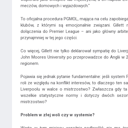
meczów, domowych i wyjazdowych."
To oficjalna procedura PGMOL, mająca na celu zapobieg
klubów, z którymi są emocjonalnie związani. Gillett
dołączenia do Premier League – ani jako główny arbiter
przynajmniej w tej jego części.
Co więcej, Gillett nie tylko deklarował sympatię do Liv
John Moores University po przeprowadzce do Anglii w 
regionem.
Pojawia się jednak pytanie fundamentalne: jeśli system
roli ze względu na konflikt interesów, to dlaczego ten 
Liverpoolu w walce o mistrzostwo? Zwłaszcza gdy ta 
wszelkie statystyczne normy i dotyczy dwóch sezonó
mistrzostwo?
Problem w złej woli czy w systemie?