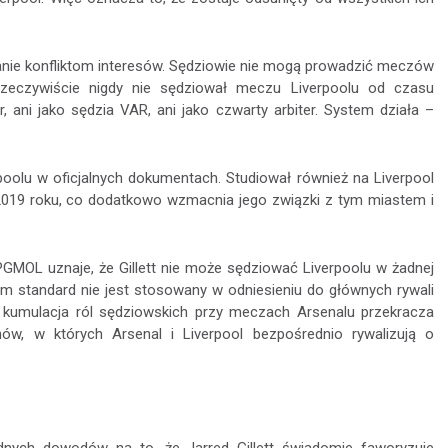
anie konfliktom interesów. Sędziowie nie mogą prowadzić meczów
 rzeczywiście nigdy nie sędziował meczu Liverpoolu od czasu
, ani jako sędzia VAR, ani jako czwarty arbiter. System działa –
erpoolu w oficjalnych dokumentach. Studiował również na Liverpool
2019 roku, co dodatkowo wzmacnia jego związki z tym miastem i
 PGMOL uznaje, że Gillett nie może sędziować Liverpoolu w żadnej
sam standard nie jest stosowany w odniesieniu do głównych rywali
kumulacja ról sędziowskich przy meczach Arsenalu przekracza
w, w których Arsenal i Liverpool bezpośrednio rywalizują o