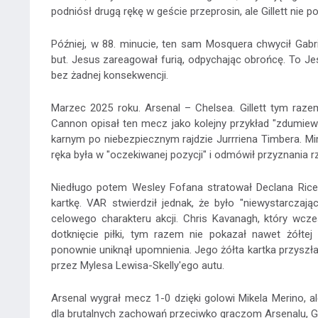
podniósł drugą rękę w geście przeprosin, ale Gillett nie pod
Później, w 88. minucie, ten sam Mosquera chwycił Gabrie
but. Jesus zareagował furią, odpychając obrońcę. To J
bez żadnej konsekwencji.
Marzec 2025 roku. Arsenal – Chelsea. Gillett tym raze
Cannon opisał ten mecz jako kolejny przykład "zdumiewa
karnym po niebezpiecznym rajdzie Jurrriena Timbera. Mi
ręka była w "oczekiwanej pozycji" i odmówił przyznania r
Niedługo potem Wesley Fofana stratował Declana Rice
kartkę. VAR stwierdził jednak, że było "niewystarcza
celowego charakteru akcji. Chris Kavanagh, który wc
dotknięcie piłki, tym razem nie pokazał nawet żółtej
ponownie uniknął upomnienia. Jego żółta kartka przyszła
przez Mylesa Lewisa-Skelly'ego autu.
Arsenal wygrał mecz 1-0 dzięki golowi Mikela Merino, a
dla brutalnych zachowań przeciwko graczom Arsenalu, Gill