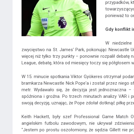
przypadków, k
towarzyszący
ponieważ to on
Gdy konflikt 
W niedzielne
zwycięstwo na St. James' Park, pokonując Newcastle U
więcej niż tylko trzy punkty – ponownie rozpalił debat
League, debatę, która od miesięcy toczy się półgłosem 
W 15. minucie spotkania Viktor Gyökeres otrzymał poda
bramkarza Newcastle Nick Pope'a i został przez niego sf
metr. Wydawało się, że decyzja jest jednoznaczna – 
spóźniona i groźna. Po trzech minutach analizy VAR i prz
swoją decyzję, uznając, że Pope zdołał dotknąć piłkę p
Keith Hackett, były szef Professional Game Match Of
angielskim futbolu zawodowym, nie ukrywał zdziwienia
"Jestem po prostu oszołomiony, że sędzia Gillett nie pr