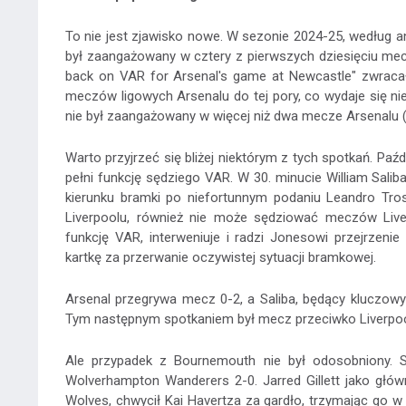
To nie jest zjawisko nowe. W sezonie 2024-25, według ana
był zaangażowany w cztery z pierwszych dziesięciu mecz
back on VAR for Arsenal's game at Newcastle" zwracał
meczów ligowych Arsenalu do tej pory, co wydaje się ni
nie był zaangażowany w więcej niż dwa mecze Arsenalu (
Warto przyjrzeć się bliżej niektórym z tych spotkań. Paźd
pełni funkcję sędziego VAR. W 30. minucie William Salib
kierunku bramki po niefortunnym podaniu Leandro Tros
Liverpoolu, również nie może sędziować meczów Liverpo
funkcję VAR, interweniuje i radzi Jonesowi przejrzeni
kartkę za przerwanie oczywistej sytuacji bramkowej.
Arsenal przegrywa mecz 0-2, a Saliba, będący kluczo
Tym następnym spotkaniem był mecz przeciwko Liverpoolo
Ale przypadek z Bournemouth nie był odosobniony. S
Wolverhampton Wanderers 2-0. Jarred Gillett jako głó
Wolves, chwycił Kai Havertza za gardło, trzymając go w