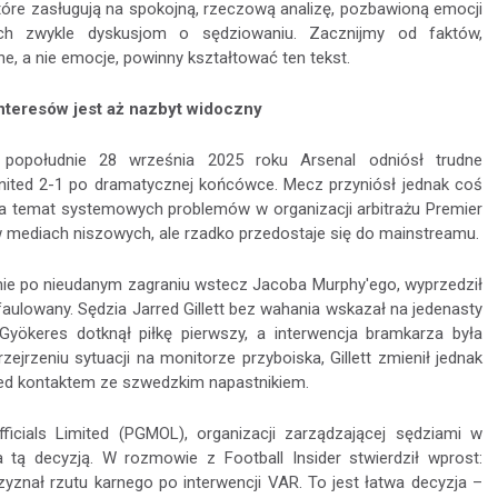
tóre zasługują na spokojną, rzeczową analizę, pozbawioną emocji
ch zwykle dyskusjom o sędziowaniu. Zacznijmy od faktów,
e, a nie emocje, powinny kształtować ten tekst.
interesów jest aż nazbyt widoczny
 popołudnie 28 września 2025 roku Arsenal odniósł trudne
nited 2-1 po dramatycznej końcówce. Mecz przyniósł jednak coś
ę na temat systemowych problemów w organizacji arbitrażu Premier
w mediach niszowych, ale rzadko przedostaje się do mainstreamu.
nie po nieudanym zagraniu wstecz Jacoba Murphy'ego, wyprzedził
aulowany. Sędzia Jarred Gillett bez wahania wskazał na jedenasty
Gyökeres dotknął piłkę pierwszy, a interwencja bramkarza była
ejrzeniu sytuacji na monitorze przyboiska, Gillett zmienił jednak
rzed kontaktem ze szwedzkim napastnikiem.
ficials Limited (PGMOL), organizacji zarządzającej sędziami w
 tą decyzją. W rozmowie z Football Insider stwierdził wprost:
zyznał rzutu karnego po interwencji VAR. To jest łatwa decyzja –