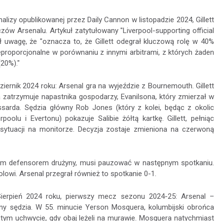
lizy opublikowanej przez Daily Cannon w listopadzie 2024, Gillett
ów Arsenalu. Artykuł zatytułowany "Liverpool-supporting official
 uwagę, że "oznacza to, że Gillett odegrał kluczową rolę w 40%
eproporcjonalne w porównaniu z innymi arbitrami, z których żaden
20%)."
ziernik 2024 roku: Arsenal gra na wyjeździe z Bournemouth. Gillett
a zatrzymuje napastnika gospodarzy, Evanilsona, który zmierzał w
sarda. Sędzia główny Rob Jones (który z kolei, będąc z okolic
olu i Evertonu) pokazuje Salibie żółtą kartkę. Gillett, pełniąc
e sytuacji na monitorze. Decyzja zostaje zmieniona na czerwoną
wym defensorem drużyny, musi pauzować w następnym spotkaniu.
wi. Arsenal przegrał również to spotkanie 0-1.
ierpień 2024 roku, pierwszy mecz sezonu 2024-25: Arsenal –
wny sędzia. W 55. minucie Yerson Mosquera, kolumbijski obrońca
 tym uchwycie, gdy obaj leżeli na murawie. Mosquera natychmiast