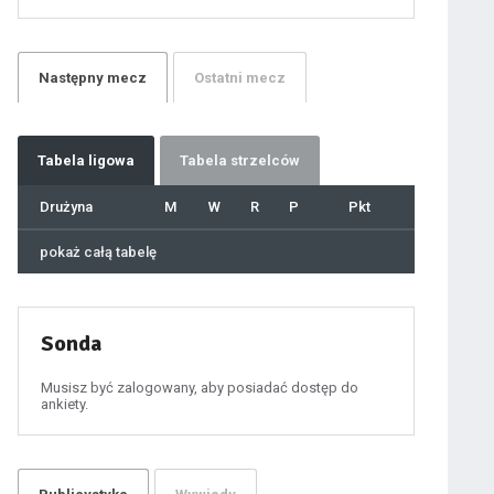
21
22
23
24
25
26
27
Następny
mecz
Ostatni
mecz
28
29
30
31
32
33
34
35
36
Tabela
ligowa
Tabela strzelców
37
38
39
40
Drużyna
M
W
R
P
Pkt
41
42
43
44
45
pokaż całą tabelę
46
47
48
49
50
51
52
53
54
Sonda
55
56
57
58
59
Musisz być zalogowany, aby posiadać dostęp do
60
ankiety.
61
100
101
102
103
104
105
106
107
108