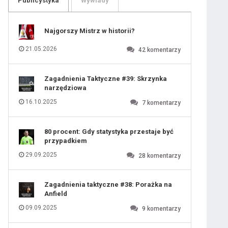
Publicystyka
Wywiady
109
110
111
112
113
114
Najgorszy Mistrz w historii?
115
116
117
118
21.05.2026
42
komentarzy
119
120
121
122
123
124
Zagadnienia Taktyczne #39: Skrzynka
125
126
narzędziowa
127
128
129
130
16.10.2025
7
komentarzy
131
80 procent: Gdy statystyka przestaje być
przypadkiem
29.09.2025
28
komentarzy
Zagadnienia taktyczne #38: Porażka na
Anfield
09.09.2025
9
komentarzy