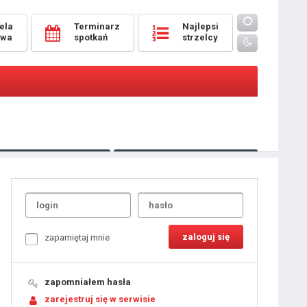
ela
Terminarz
Najlepsi
owa
spotkań
strzelcy
Oceny
pomeczowe
Typer
kanonierzy.com
UdanaRandka.com
1
2
3
4
5
6
7
8
zapamiętaj mnie
9
10
11
12
13
14
15
zapomniałem hasła
16
17
18
zarejestruj się w serwisie
19
20