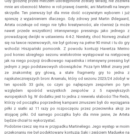
Gdy godzinę przed meczem udostępnione zostały składy, nie zdziwiła
mnie ani obecność Merino w roli prawej ósemki, ani Martinelli na lewym
skrzydle. Ten pierwszy był dla mnie dość oczywistym wyborem i już
spieszę z wyjaśnieniem dlaczego. Gdy zdrowy jest Martin Ødegaard,
Arteta oczekuje od niego nie tylko kreatywności, ale również (a może
nawet przede wszystkim) intensywnego pressingu jako jednego z
prowadzącej dwójki w ustawieniu 4-4-2. Niestety, choć Norweg znalazł
się na ławce rezerwowych, nie był gotowy na pełne 90 minut i tu do gry
wchodzi Hiszpański pomocnik. Z powodu kontuzji Havertza Merino
pod koniec ubiegłego sezonu wielokrotnie występował na nietypowej
jak na niego pozycji środkowego napastnika i intensywny pressing był
jednym z jego podstawowych obowiązków. Poza tym Mikel znany jest
ze znakomitej gry głową, a stałe fragmenty gry to jedna z
najskuteczniejszych broni Arsenalu, który od sezonu 2023/24 zdobył w
ten sposób 33 gole, co czyni go najlepszym zespołem po tym
względem spośród wszystkich zespołów z 5 największych
europejskich lig. W dodatku jest to jedna z niewielu słabości The Reds,
którzy od początku poprzedniej kampanii zmuszeni byli do wyciągania
piłki z siatki aż 11 razy po rozpoczęciu przez przeciwnika akcji ze
stojącej piłki. Od samego początku było dla mnie jasne, że Arteta
będzie chciał to wykorzystać.
Podobnie rzecz się ma w przypadku Martineliego. Jego występ w moim
przekonaniu nie był podyktowany kontuzją Saki i zejściem Madueke na