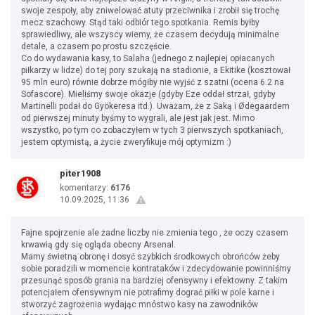
swoje zespoły, aby zniwelować atuty przeciwnika i zrobił się trochę
mecz szachowy. Stąd taki odbiór tego spotkania. Remis byłby
sprawiedliwy, ale wszyscy wiemy, że czasem decydują minimalne
detale, a czasem po prostu szczęście.
Co do wydawania kasy, to Salaha (jednego z najlepiej opłacanych
piłkarzy w lidze) do tej pory szukają na stadionie, a Ekitike (kosztował
95 mln euro) równie dobrze mógłby nie wyjść z szatni (ocena 6.2 na
Sofascore). Mieliśmy swoje okazje (gdyby Eze oddał strzał, gdyby
Martinelli podał do Gyökeresa itd.). Uważam, że z Saką i Ødegaardem
od pierwszej minuty byśmy to wygrali, ale jest jak jest. Mimo
wszystko, po tym co zobaczyłem w tych 3 pierwszych spotkaniach,
jestem optymistą, a życie zweryfikuje mój optymizm :)
piter1908
komentarzy:
6176
10.09.2025, 11:36
Fajne spojrzenie ale żadne liczby nie zmienia tego , że oczy czasem
krwawią gdy się ogląda obecny Arsenal.
Mamy świetną obronę i dosyć szybkich środkowych obrońców żeby
sobie poradzili w momencie kontrataków i zdecydowanie powinniśmy
przesunąć sposób grania na bardziej ofensywny i efektowny. Z takim
potencjałem ofensywnym nie potrafimy dograć piłki w pole karne i
stworzyć zagrożenia wydając mnóstwo kasy na zawodników