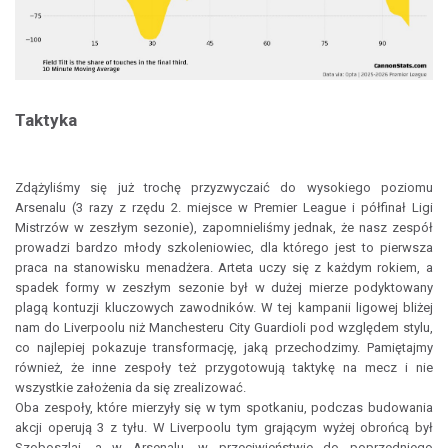
Taktyka
Zdążyliśmy się już trochę przyzwyczaić do wysokiego poziomu
Arsenalu (3 razy z rzędu 2. miejsce w Premier League i półfinał Ligi
Mistrzów w zeszłym sezonie), zapomnieliśmy jednak, że nasz zespół
prowadzi bardzo młody szkoleniowiec, dla którego jest to pierwsza
praca na stanowisku menadżera. Arteta uczy się z każdym rokiem, a
spadek formy w zeszłym sezonie był w dużej mierze podyktowany
plagą kontuzji kluczowych zawodników. W tej kampanii ligowej bliżej
nam do Liverpoolu niż Manchesteru City Guardioli pod względem stylu,
co najlepiej pokazuje transformację, jaką przechodzimy. Pamiętajmy
również, że inne zespoły też przygotowują taktykę na mecz i nie
wszystkie założenia da się zrealizować.
Oba zespoły, które mierzyły się w tym spotkaniu, podczas budowania
akcji operują 3 z tyłu. W Liverpoolu tym grającym wyżej obrońcą był
Szoboszlai, a w Arsenalu, w przeciwieństwie do poprzedniego