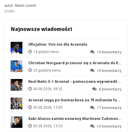
autor: Adam Leonik
źrodło:
Najnowsze wiadomości
Oficjalnie: Vini nie dla Arsenalu
14 godzin temu
19
komentarzy
Christian Norgaard przenosi się z Arsenalu do Everton
23 godziny temu
10
komentarzy
Real Betis 3-1 Arsenal - pomeczowa wypowiedź Artety
06.08.2026, 09:32
0
komentarzy
Arsenal sięga po Guimarãesa za 75 milionów funtów
05.08.2026, 13:55
17
komentarzy
Xabi Alonso zainteresowany Martinem Zubimendim
05.08.2026, 13:53
14
komentarzy