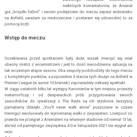
niektórych komentatorów, że Arsenal
gra „brzydki futbol” i swoim podejściem do meczu zepsuł widowisko
na Anfield, uważam za niedorzeczne i postaram się udowodnić to za
pomocą liczb.
Wstęp do meczu
Oczekiwania przed spotkaniem były duże, wszak mierzyć się miał
obecny mistrz z wicemistrzem i jest to dość niecodzienna sytuacja na
tak wczesnym etapie sezonu. Oba zespoły podchodziły do tego meczu
z kompletnym punktów, a poprzednie 3 starcia tych drużyn na Anfield w
Premier League (w sumie 10 bramek) zapowiadały ciekawy spektakl.
W ciągu ostatnich kilku lat występy Kanonierów w tym miejscu przeszły
metamorfozę i od desperackich prób przygotowania swoich
zawodników do rywalizacji z The Reds na ich stadionie (wszyscy
pamiętamy dźwięki „You’ll never walk alone” puszczane w czasie
treningu) ewoluowały do wyrównanej walki o zwycięstwo. Liverpool co
prawda nie przegrał z Arsenalem na własnym stadionie od niemal 13 lat,
ale też od pamiętnego zwycięstwa 4:0 w listopadzie 2021 nie wygrał ani
razu.