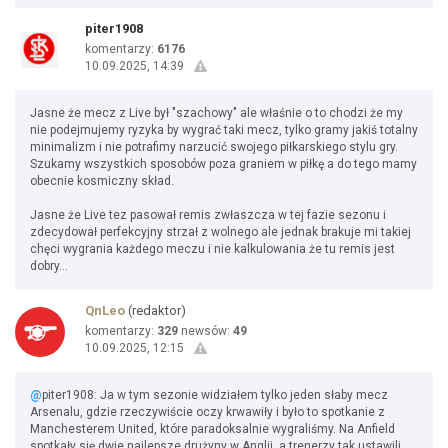
piter1908
komentarzy:
6176
10.09.2025, 14:39
Jasne że mecz z Live był "szachowy" ale właśnie o to chodzi że my
nie podejmujemy ryzyka by wygrać taki mecz, tylko gramy jakiś totalny
minimalizm i nie potrafimy narzucić swojego piłkarskiego stylu gry.
Szukamy wszystkich sposobów poza graniem w piłkę a do tego mamy
obecnie kosmiczny skład.
Jasne że Live tez pasował remis zwłaszcza w tej fazie sezonu i
zdecydował perfekcyjny strzał z wolnego ale jednak brakuje mi takiej
chęci wygrania każdego meczu i nie kalkulowania że tu remis jest
dobry...
QnLeo
(redaktor)
komentarzy:
329
newsów:
49
10.09.2025, 12:15
@
piter1908: Ja w tym sezonie widziałem tylko jeden słaby mecz
Arsenalu, gdzie rzeczywiście oczy krwawiły i było to spotkanie z
Manchesterem United, które paradoksalnie wygraliśmy. Na Anfield
spotkały się dwie najlepsze drużyny w Anglii, a trenerzy tak ustawili