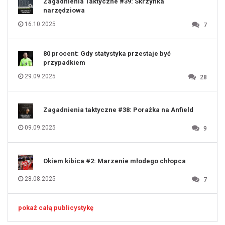
Zagadnienia Taktyczne #39: Skrzynka
124
125
narzędziowa
126
127
128
16.10.2025
7
129
130
131
80 procent: Gdy statystyka przestaje być
przypadkiem
29.09.2025
28
Zagadnienia taktyczne #38: Porażka na Anfield
09.09.2025
9
Okiem kibica #2: Marzenie młodego chłopca
28.08.2025
7
pokaż całą publicystykę