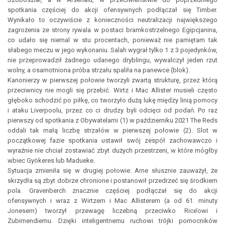
spotkania częściej do akcji ofensywnych podłączał się Timber.
Wynikało to oczywiście z konieczności neutralizacji największego
zagrożenia ze strony rywala w postaci bramkostrzelnego Egipcjanina,
co udało się niemal w stu procentach, ponieważ nie pamiętam tak
słabego meczu w jego wykonaniu. Salah wygrał tylko 1 z 3 pojedynków,
nie przeprowadził żadnego udanego dryblingu, wywalczył jeden rzut
wolny, a osamotniona próba strzału spaliła na panewce (blok).
Kanonierzy w pierwszej połowie tworzyli zwartą strukturę, przez którą
przeciwnicy nie mogli się przebić. Wirtz i Mac Allister musieli często
głęboko schodzić po piłkę, co tworzyło dużą lukę między linią pomocy
i ataku Liverpoolu, przez co ci drudzy byli odcięci od podań. Po raz
pierwszy od spotkania z Obywatelami (1) w październiku 2021 The Reds
oddali tak małą liczbę strzałów w pierwszej połowie (2). Slot w
początkowej fazie spotkania ustawił swój zespół zachowawczo i
wyraźnie nie chciał zostawiać zbyt dużych przestrzeni, w które mógłby
wbiec Gyökeres lub Madueke.
Sytuacja zmieniła się w drugiej połowie. Arne słusznie zauważył, że
skrzydła są zbyt dobrze chronione i postanowił przedrzeć się środkiem
pola. Gravenberch znacznie częściej podłączał się do akcji
ofensywnych i wraz z Wirtzem i Mac Allisterem (a od 61. minuty
Jonesem) tworzył przewagę liczebną przeciwko Rice’owi i
Zubimendiemu. Dzięki inteligentnemu ruchowi trójki pomocników