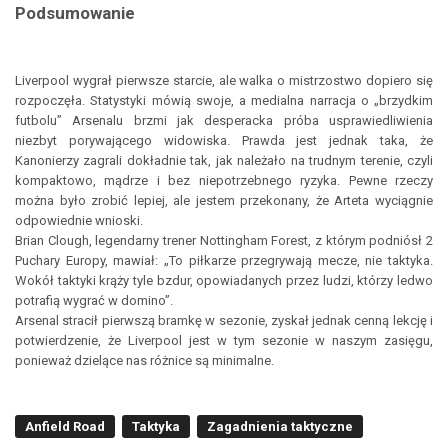
Podsumowanie
Liverpool wygrał pierwsze starcie, ale walka o mistrzostwo dopiero się
rozpoczęła. Statystyki mówią swoje, a medialna narracja o „brzydkim
futbolu” Arsenalu brzmi jak desperacka próba usprawiedliwienia
niezbyt porywającego widowiska. Prawda jest jednak taka, że
Kanonierzy zagrali dokładnie tak, jak należało na trudnym terenie, czyli
kompaktowo, mądrze i bez niepotrzebnego ryzyka. Pewne rzeczy
można było zrobić lepiej, ale jestem przekonany, że Arteta wyciągnie
odpowiednie wnioski.
Brian Clough, legendarny trener Nottingham Forest, z którym podniósł 2
Puchary Europy, mawiał: „To piłkarze przegrywają mecze, nie taktyka.
Wokół taktyki krąży tyle bzdur, opowiadanych przez ludzi, którzy ledwo
potrafią wygrać w domino”.
Arsenal stracił pierwszą bramkę w sezonie, zyskał jednak cenną lekcję i
potwierdzenie, że Liverpool jest w tym sezonie w naszym zasięgu,
ponieważ dzielące nas różnice są minimalne.
Anfield Road
Taktyka
Zagadnienia taktyczne