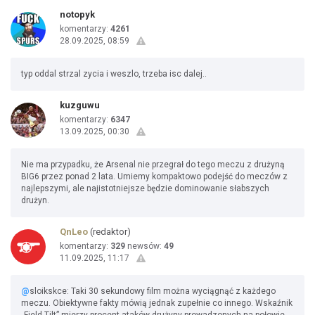
notopyk
komentarzy:
4261
28.09.2025, 08:59
typ oddal strzal zycia i weszlo, trzeba isc dalej..
kuzguwu
komentarzy:
6347
13.09.2025, 00:30
Nie ma przypadku, że Arsenal nie przegrał do tego meczu z drużyną
BIG6 przez ponad 2 lata. Umiemy kompaktowo podejść do meczów z
najlepszymi, ale najistotniejsze będzie dominowanie słabszych
drużyn.
QnLeo
(redaktor)
komentarzy:
329
newsów:
49
11.09.2025, 11:17
@
sloikskce: Taki 30 sekundowy film można wyciągnąć z każdego
meczu. Obiektywne fakty mówią jednak zupełnie co innego. Wskaźnik
„Field Tilt” mierzy procent ataków drużyny prowadzonych na połowie