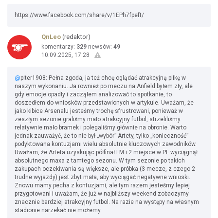
https://www.facebook.com/share/v/1EPh7fpeft/
QnLeo
(redaktor)
komentarzy:
329
newsów:
49
10.09.2025, 17:28
@
piter1908: Pełna zgoda, ja też chcę oglądać atrakcyjną piłkę w
naszym wykonaniu. Ja rownież po meczu na Anfield byłem zły, ale
gdy emocje opadły i zacząłem analizować to spotkanie, to
doszedłem do wniosków przedstawionych w artykule. Uważam, że
jako kibice Arsenalu jesteśmy trochę sfrustrowani, ponieważ w
zeszłym sezonie graliśmy mało atrakcyjny futbol, strzeliliśmy
relatywnie mało bramek i polegaliśmy głównie na obronie. Warto
jednak zauważyć, że to nie był „wybór” Artety, tylko „konieczność”
podyktowana kontuzjami wielu absolutnie kluczowych zawodników.
Uważam, że Arteta uzyskując półfinał LM i 2 miejsce w PL wyciągnął
absolutnego maxa z tamtego sezonu. W tym sezonie po takich
zakupach oczekiwania są większe, ale próbka (3 mecze, z czego 2
trudne wyjazdy) jest zbyt mała, aby wyciągać negatywne wnioski.
Znowu mamy pecha z kontuzjami, ale tym razem jesteśmy lepiej
przygotowani i uważam, że już w najbliższy weekend zobaczymy
znacznie bardziej atrakcyjny futbol. Na razie na występy na własnym
stadionie narzekać nie możemy.