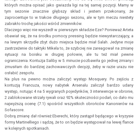
których można opisać jako gwiazda ligi na tej samej pozycji. Mamy w
tym sezonie znacznie głębszy skład i jestem przekonany, że
zaprocentuje to w trakcie długiego sezonu, ale w tym meczu niestety
zabrakło trochę jakości wśród zmienników.
Dlaczego więc nie wyszedł w pierwszym składzie Eze? Ponieważ Arteta
obawiał się, że na środku pomocy pressing będzie niewystarczający, a
na lewym skrzydle zbyt dużo miejsca będzie miał Salah. Jedyne moje
zastrzeżenie do taktyki Mikela to, że szybciej nie zareagował na zmianę
sytuacji na boisku w drugiej połowie, ale tu też miał pewne
ograniczenia. Kontuzja Saliby w 5. minucie pozbawiła go jednej zmiany i
zmusiłam do bardziej zachowawczych decyzji, żeby w razie urazu nie
osłabić zespołu.
Na plus na pewno można zaliczyć występ Mosquery. Po zejściu z
kontuzją Francuza, nowy nabytek Arsenalu zaliczył bardzo udany
występ, notując 4 na 5 wygranych pojedynków, 3 interwencje w obronie,
2 zablokowane strzały rywali oraz 92% skuteczności podań, co dało mu
najwyższą ocenę (7.1) spośród wszystkich obrońców Kanonierów na
Sofascore.
Dobrą zmianę dał również Eberechi, który zastąpił będącego w kryzysie
formy Martinelliego i sądzę, że to on będzie występował na lewej flance
w kolejnych spotkaniach.