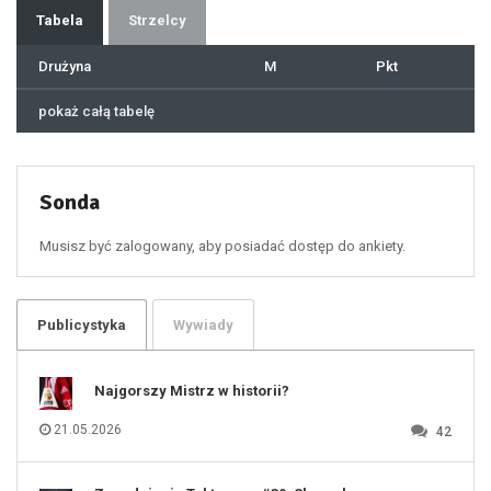
36
37
Tabela
Strzelcy
38
39
40
41
Drużyna
M
Pkt
42
43
44
45
46
pokaż całą tabelę
47
48
49
50
51
52
53
54
55
Sonda
56
57
58
59
60
Musisz być zalogowany, aby posiadać dostęp do ankiety.
61
100
101
102
103
104
105
106
Publicystyka
Wywiady
107
108
109
110
111
112
Najgorszy Mistrz w historii?
113
114
115
116
21.05.2026
42
117
118
119
120
121
122
123