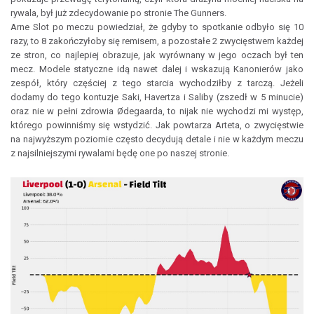
rywala, był już zdecydowanie po stronie The Gunners.
Arne Slot po meczu powiedział, że gdyby to spotkanie odbyło się 10
razy, to 8 zakończyłoby się remisem, a pozostałe 2 zwycięstwem każdej
ze stron, co najlepiej obrazuje, jak wyrównany w jego oczach był ten
mecz. Modele statyczne idą nawet dalej i wskazują Kanonierów jako
zespół, który częściej z tego starcia wychodziłby z tarczą. Jeżeli
dodamy do tego kontuzje Saki, Havertza i Saliby (zszedł w 5 minucie)
oraz nie w pełni zdrowia Ødegaarda, to nijak nie wychodzi mi występ,
którego powinniśmy się wstydzić. Jak powtarza Arteta, o zwycięstwie
na najwyższym poziomie często decydują detale i nie w każdym meczu
z najsilniejszymi rywalami będę one po naszej stronie.