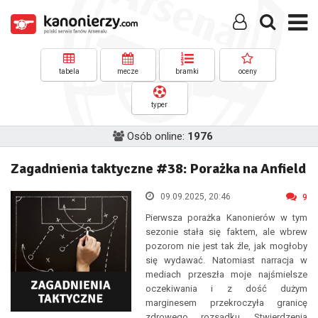
tabela
mecze
bramki
oceny
typer
Osób online:
1976
Zagadnienia taktyczne #38: Porażka na Anfield
09.09.2025, 20:46
9
Pierwsza porażka Kanonierów w tym
sezonie stała się faktem, ale wbrew
pozorom nie jest tak źle, jak mogłoby
się wydawać. Natomiast narracja w
mediach przeszła moje najśmielsze
oczekiwania i z dość dużym
marginesem przekroczyła granicę
zdrowego rozsądku. Stwierdzenia