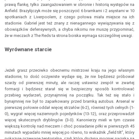
prawą flankę, tylko zaangażowaniem w obronie i historią występów na
Anfield. Brazylijczyk może się poszczycić 6 bramkami i 2 asystami w 10
spotkaniach z Liverpoolem, z czego połowa miała miejsce na ich
stadionie. Gabriel jest też znany z nienagannego wywiązywania się z
obowiązków defensywnych, a chyba nikomu nie muszę przypominać,
że w meczach z The Reds ta strona boiska wymaga szczególnej uwagi.
Wyrównane starcie
Jeżeli grasz przeciwko obecnemu mistrzowi kraju na jego własnym
stadionie, to dość oczywiste wydaje się, że nie będziesz próbował
szarży od pierwszej minuty, ale raczej ustawisz zespół w zwartej
formacji i będziesz starał się w bezpieczny sposób kontrolować
przebieg wydarzeń, przynajmniej na początku. Tak też się stało i
bynajmniej nie był to zaparkowany przed bramką autobus. Arsenal w
pierwszej połowie oddał więcej strzałów (6-2), również tych celnych (1-
0), wygrał więcej naziemnych pojedynków (13-12), oraz przeprowadził
więcej skutecznych dryblingów (3-0). Kanonierzy mieli w tym czasie
większą kontrolę nad meczem i choć posiadanie piłki w pierwszych 45
minutach wypadało mniej więcej po równo, to wskaźnik „field tilt”, który
pokazuje przewagę terytorialną, czyli która drużyna mocniej naciska na