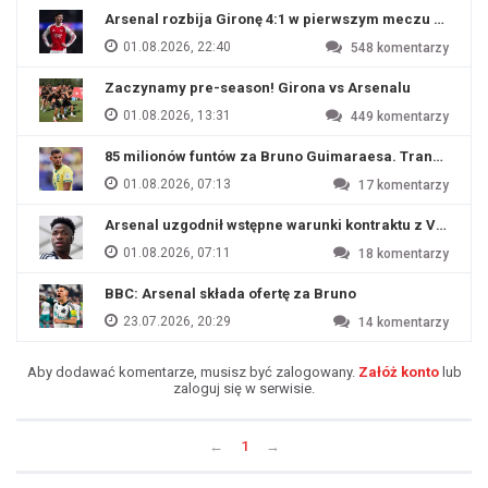
Arsenal rozbija Gironę 4:1 w pierwszym meczu przyg
01.08.2026, 22:40
548
komentarzy
Zaczynamy pre-season! Girona vs Arsenalu
01.08.2026, 13:31
449
komentarzy
85 milionów funtów za Bruno Guimaraesa. Transfer na o
01.08.2026, 07:13
17
komentarzy
Arsenal uzgodnił wstępne warunki kontraktu z Viniciu
01.08.2026, 07:11
18
komentarzy
BBC: Arsenal składa ofertę za Bruno
23.07.2026, 20:29
14
komentarzy
Aby dodawać komentarze, musisz być zalogowany.
Załóż konto
lub
zaloguj się w serwisie.
←
1
→