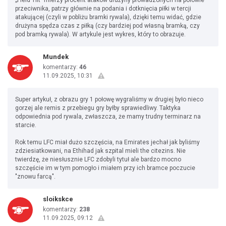
przeciwnika, patrzy głównie na podania i dotknięcia piłki w tercji
atakującej (czyli w pobliżu bramki rywala), dzięki temu widać, gdzie
drużyna spędza czas z piłką (czy bardziej pod własną bramką, czy
pod bramką rywala). W artykule jest wykres, który to obrazuje.
Mundek
komentarzy:
46
11.09.2025, 10:31
Super artykuł, z obrazu gry 1 połowę wygraliśmy w drugiej było nieco
gorzej ale remis z przebiegu gry byłby sprawiedliwy. Taktyka
odpowiednia pod rywala, zwłaszcza, że mamy trudny terminarz na
starcie.
Rok temu LFC miał dużo szczęścia, na Emirates jechał jak byliśmy
zdziesiatkowani, na Ethihad jak szpital mieli the citezins. Nie
twierdzę, że niesłusznie LFC zdobyli tytuł ale bardzo mocno
szczęście im w tym pomogło i miałem przy ich bramce poczucie
"znowu farcą".
sloikskce
komentarzy:
238
11.09.2025, 09:12