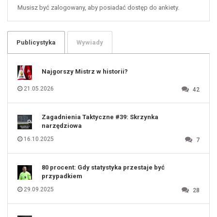
59
60
Musisz być zalogowany, aby posiadać dostęp do ankiety.
61
100
101
102
103
104
105
106
Publicystyka
Wywiady
107
108
109
110
111
112
Najgorszy Mistrz w historii?
113
114
115
116
21.05.2026
42
117
118
119
120
121
122
123
Zagadnienia Taktyczne #39: Skrzynka
124
125
narzędziowa
126
127
128
16.10.2025
7
129
130
131
80 procent: Gdy statystyka przestaje być
przypadkiem
29.09.2025
28