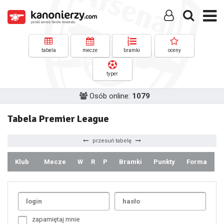
tabela
mecze
bramki
oceny
typer
Osób online:
1079
Tabela Premier League
przesuń tabelę
Klub
Mecze
W
R
P
Bramki
Punkty
Forma
Uda
1
2
3
4
5
6
7
zapamiętaj mnie
8