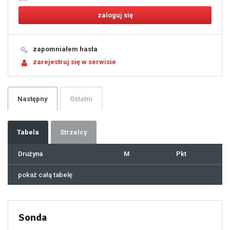
9
10
11
12
13
14
15
16
17
18
19
zapomniałem hasła
20
21
zarejestruj się w serwisie
22
23
24
25
26
27
28
29
Następny
Ostatni
30
31
32
33
34
35
36
37
Tabela
Strzelcy
38
39
40
41
Drużyna
M
Pkt
42
43
44
45
46
pokaż całą tabelę
47
48
49
50
51
52
53
54
55
Sonda
56
57
58