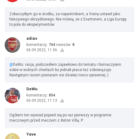
Zobaczyłbym go w środku, za napastnikiem, a Vieirę ustawił jako
fałszywego skrzydłowego. Nie mówię, że z Evertonem, a Liga Europy
to pole do eksperymentów.
adias
komentarzy:
764
newsów:
8
06.09.2022, 11:56
@
DeWu: racja, podszedłem zajawkowo do tematu i tłumaczyłem
sobie w wolnych chwilach bo jednak praca tez zobowiązuje.
Następnym razem postaram sie działać nieco sprawniej :)
DeWu
komentarzy:
854
06.09.2022, 11:13
Ogółem ten wywiad pojawił się po raz pierwszy w programie
meczowym przed meczem z Aston Villą :P
Yave