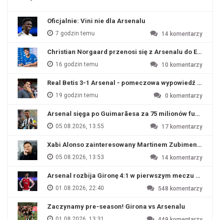
Oficjalnie: Vini nie dla Arsenalu
7 godzin temu
14
komentarzy
Christian Norgaard przenosi się z Arsenalu do Everton
16 godzin temu
10
komentarzy
Real Betis 3-1 Arsenal - pomeczowa wypowiedź Artety
19 godzin temu
0
komentarzy
Arsenal sięga po Guimarãesa za 75 milionów funtów
05.08.2026, 13:55
17
komentarzy
Xabi Alonso zainteresowany Martinem Zubimendim
05.08.2026, 13:53
14
komentarzy
Arsenal rozbija Gironę 4:1 w pierwszym meczu przyg
01.08.2026, 22:40
548
komentarzy
Zaczynamy pre-season! Girona vs Arsenalu
01.08.2026, 13:31
449
komentarzy