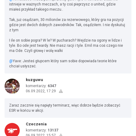
istnieje w ważnych meczach, a ty coś pieprzysz o united, gdzie
miałeś przykład takiego meczu..
Tak, już osądzam, 30 milionów za rezerwowego, który gra na pozycji
gdzie jest dwóch dobrych zawodników. Tak, osądziłem. I nie dyskutuj
z tym
I ile on sobie pogra? W le? W pucharach? Wejdzie na ogony w lidze i
tyle. Bo ode jest twardy. Nie masz racji i tyle. Emil ma coś czego nie
ma Ode. Czyli głowę i wolę walki
@
Yave: Jesteś głupcem który sam sobie dopowiada teorie które
chciał usłyszeć.
kuzguwu
komentarzy:
6347
06.09.2022, 17:29
Zaraz zacznie się napięty terminarz, więc dobrze będzie zobaczyć
ESR w końcu w akcji.
Czeczenia
komentarzy:
13137
06.09.2022, 15:57