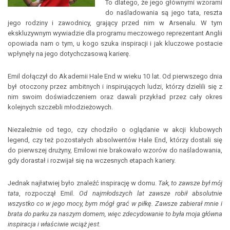
To dlatego, że jego głównymi wzorami
do naśladowania są jego tata, reszta
jego rodziny i zawodnicy, grający przed nim w Arsenalu. W tym
ekskluzywnym wywiadzie dla programu meczowego reprezentant Anglii
opowiada nam o tym, u kogo szuka inspiracji i jak kluczowe postacie
wpłynęły na jego dotychczasową karierę.
Emil dołączył do Akademii Hale End w wieku 10 lat. Od pierwszego dnia
był otoczony przez ambitnych i inspirujących ludzi, którzy dzielili się z
nim swoim doświadczeniem oraz dawali przykład przez cały okres
kolejnych szczebli młodzieżowych.
Niezależnie od tego, czy chodziło o oglądanie w akcji klubowych
legend, czy też pozostałych absolwentów Hale End, którzy dostali się
do pierwszej drużyny, Emilowi nie brakowało wzorów do naśladowania,
gdy dorastał i rozwijał się na wczesnych etapach kariery.
Jednak najłatwiej było znaleźć inspirację w domu.
Tak, to zawsze był mój
tata
, rozpoczął Emil.
Od najmłodszych lat zawsze robił absolutnie
wszystko co w jego mocy, bym mógł grać w piłkę. Zawsze zabierał mnie i
brata do parku za naszym domem, więc zdecydowanie to była moja główna
inspiracja i właściwie wciąż jest.