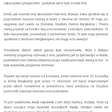
odpoczywał z przyjaciółmi - podobnie jak to było w Hale End.
Emile, jak również inny absolwent Hale End, Bukayo Saka spotkali się w
poprzednim sezonie twarzą w twarz z dwoma ich idolami. W maju, po
wygranej nad Leeds na Emirates Stadium Dennis Bergkamp i Thierry
Henry przyszli na boisko aby porozmawiać z młodymi zawodnikami.
To
było niesamowite
, powiedział z uśmiechem Emile,
To było moje pierwsze
spotkanie z Dennisem Bergkampem, nie mogę w to uwierzyć.
Posiadanie dwóch takich graczy było niesamowite. Wraz z Bukayo
mieliśmy przyjemną rozmowę z nimi, pytaliśmy jak to było kiedyś w klubie,
powiedzieli nam również żebyśmy wciąż ciężko pracowali, wierzą w nas. To
była wspaniała, przyjemna rozmowa.
Pojawił się temat numeru na koszulce, Emile obecnie nosi 10, koszulkę
w której Bergkamp grał przez 11 sezonów. Od bycia inspirowanym
przez takich bohaterów w przeszłości, nasz urodzony na Croydon
pomocnik inspiruje obecnie nowe pokolenia.
To jest szaleństwo, kiedy naprawdę o tym dużo myślisz
, dodaje,
Teraz są
dzieci noszące moje nazwisko koszulkach. Będąc młodym nawet nie