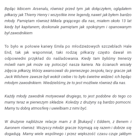
Będąc kibicem Arsenalu, również przed tym jak dołączyłem, oglądałem
piłkarzy jak Thierry Henry i wszystkie inne legendy, nawet jak byłem bardzo
młody. Pamiętam również Mikela grającego dla nas, miałem około 13 lat
kiedy był kapitanem, doskonale pamiętam jak spokojnym i opanowanym
był zawodnikiem
To było w połowie kariery Emila po młodzieżowych szczeblach Hale
End, tak jak wspomniał, taki rodzaj piłkarzy często dawał im
odpowiedni przykład do naśladowania.
Kiedy tam byliśmy trenerzy
mówili nam jak może się potoczyć nasza kariera. Na ścianach wisiały
zdjęcia piłkarzy, którzy awansowali do pierwszego zespołu, tacy gracze jak
Jack Wilshere zawsze byli wokół ciebie i to było świetne widzieć ich będąc
młodym zawodnikiem. Wiedzieliśmy, że to jest możliwie również dla nas.
Każdy młody zawodnik motywował drugiego, to jest podobne do tego co
mamy teraz w pierwszym składzie. Koledzy z drużyny są bardzo pomocni.
Mamy tu dobrą atmosferę i uwielbiam z nimi być.
W drużynie najbliższe relacje mam z B [Bukayo] i Eddiem, z Benem i
Aaronem również. Wszyscy młodzi gracze trzymają się razem i dobrze się
dogadują. Mamy wiele wspólnego i przez większość czasu czuje jakbym