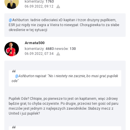
komentarzy:
1763
06.09.2022, 09:12
@
Ashburton: ładnie odleciałeś xD kapitan i trzon drużyny pupilkiem,
ESR już nigdy nie zagra a Vieira to niewypał. Chorągiewka to za słabe
określenie w tej sytuacji
Armata500
komentarzy:
4683
newsów:
130
06.09.2022, 07:34
@
Ashburton napisał: "No i niestety nie zacznie, bo musi grać pupilek
ode"
Pupilek Ode? Chłopie, po pierwsze to jest on kapitanem, więc zdrowy
będzie grał, to chyba oczywiste. Po drugie, przecież ten gość od paru
meczów jest jednym z najlepszych zawodników. Słabszy mecz z
United i już pupilek?