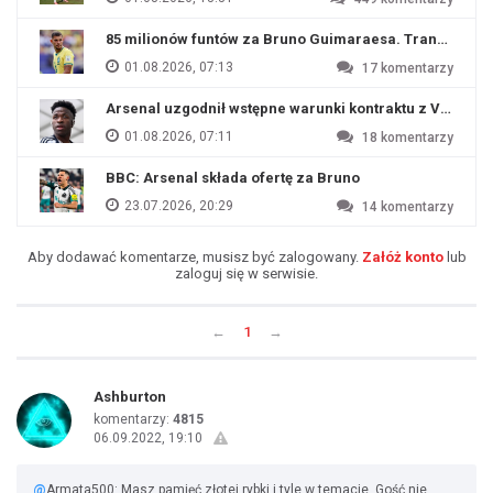
85 milionów funtów za Bruno Guimaraesa. Transfer na o
01.08.2026, 07:13
17
komentarzy
Arsenal uzgodnił wstępne warunki kontraktu z Viniciu
01.08.2026, 07:11
18
komentarzy
BBC: Arsenal składa ofertę za Bruno
23.07.2026, 20:29
14
komentarzy
Aby dodawać komentarze, musisz być zalogowany.
Załóż konto
lub
zaloguj się w serwisie.
←
1
→
Ashburton
komentarzy:
4815
06.09.2022, 19:10
@
Armata500: Masz pamięć złotej rybki i tyle w temacie. Gość nie