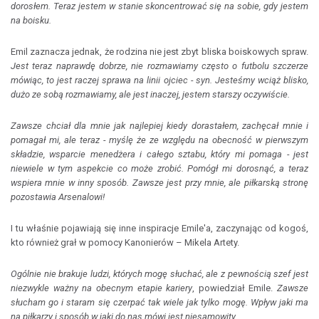
dorosłem. Teraz jestem w stanie skoncentrować się na sobie, gdy jestem
na boisku.
Emil zaznacza jednak, że rodzina nie jest zbyt bliska boiskowych spraw.
Jest teraz naprawdę dobrze, nie rozmawiamy często o futbolu szczerze
mówiąc, to jest raczej sprawa na linii ojciec - syn. Jesteśmy wciąż blisko,
dużo ze sobą rozmawiamy, ale jest inaczej, jestem starszy oczywiście.
Zawsze chciał dla mnie jak najlepiej kiedy dorastałem, zachęcał mnie i
pomagał mi, ale teraz - myślę że ze względu na obecność w pierwszym
składzie, wsparcie menedżera i całego sztabu, który mi pomaga - jest
niewiele w tym aspekcie co może zrobić. Pomógł mi dorosnąć, a teraz
wspiera mnie w inny sposób. Zawsze jest przy mnie, ale piłkarską stronę
pozostawia Arsenalowi!
I tu właśnie pojawiają się inne inspiracje Emile'a, zaczynając od kogoś,
kto również grał w pomocy Kanonierów – Mikela Artety.
Ogólnie nie brakuje ludzi, których mogę słuchać, ale z pewnością szef jest
niezwykle ważny na obecnym etapie kariery
, powiedział Emile.
Zawsze
słucham go i staram się czerpać tak wiele jak tylko mogę. Wpływ jaki ma
na piłkarzy i sposób w jaki do nas mówi jest niesamowity.