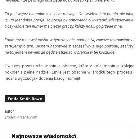
myślałem, że pewnego dnia będę nosić koszulkę z numerem 10.
To jest wręcz nierealne szczerze mówiąc. Oczywiście jest presja, ale lubię
ją - to jest dobra presja. To presja by odpowiednio wystąpić, zdecydowanie.
Oczywiście ten numer ma ciężar graczy, którzy nosili go przede mną.
Eddie też ma swój ciężar w tym sezonie, nosi nr 14, zawsze rozmawiamy i
żartujemy o tym. Jestem naprawdę z szczęśliwy z jego powodu, zasłużył
na to, jestem pewien że będzie strzelać w bramki w tej koszulce.
Gwiazdy przeszłości inspirują obecne, które z kolei inspirują kolejne
pokolenia pełne nadziei. Emile jest obecnie w środku tego procesu i
można wyczuć jak docenia każdy moment.
Emile Smith Rowe
autor:
źrodło: Arsenal.com
Najnowsze wiadomości