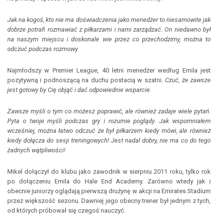
Jak na kogoś, kto nie ma doświadczenia jako menedżer to niesamowite jak
dobrze potrafi rozmawiać z piłkarzami i nami zarządzać. On niedawno był
na naszym miejscu i doskonale wie przez co przechodzimy, można to
odczuć podczas rozmowy.
Najmłodszy w Premier League, 40 letni menedżer według Emila jest
pozytywną i podnoszącą na duchu postacią w szatni.
Czuć, że zawsze
jest gotowy by Cię objąć i dać odpowiednie wsparcie.
Zawsze myśli o tym co możesz poprawić, ale również zadaje wiele pytań.
Pyta o twoje myśli podczas gry i rozumie poglądy. Jak wspomniałem
wcześniej, można łatwo odczuć że był piłkarzem kiedy mówi, ale również
kiedy dołącza do sesji treningowych! Jest nadal dobry, nie ma co do tego
żadnych wątpliwości!
Mikel dołączył do klubu jako zawodnik w sierpniu 2011 roku, tylko rok
po dołączeniu Emila do Hale End Academy. Zarówno wtedy jak i
obecnie juniorzy oglądają pierwszą drużynę w akcji na Emirates Stadium
przez większość sezonu. Dawniej jego obecny trener był jednym z tych,
od których próbował się czegoś nauczyć.