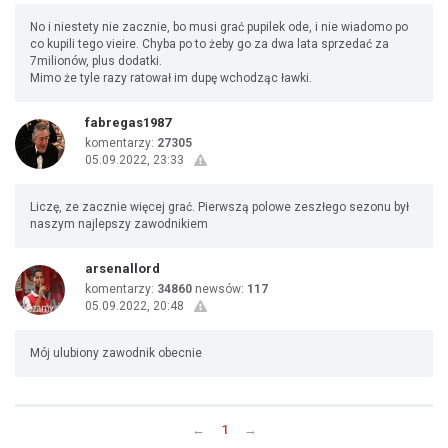
No i niestety nie zacznie, bo musi grać pupilek ode, i nie wiadomo po
co kupili tego vieire. Chyba po to żeby go za dwa lata sprzedać za
7milionów, plus dodatki.
Mimo że tyle razy ratował im dupę wchodząc ławki.
fabregas1987
komentarzy:
27305
05.09.2022, 23:33
Liczę, ze zacznie więcej grać. Pierwszą polowe zeszłego sezonu był
naszym najlepszy zawodnikiem
arsenallord
komentarzy:
34860
newsów:
117
05.09.2022, 20:48
Mój ulubiony zawodnik obecnie
←
1
→