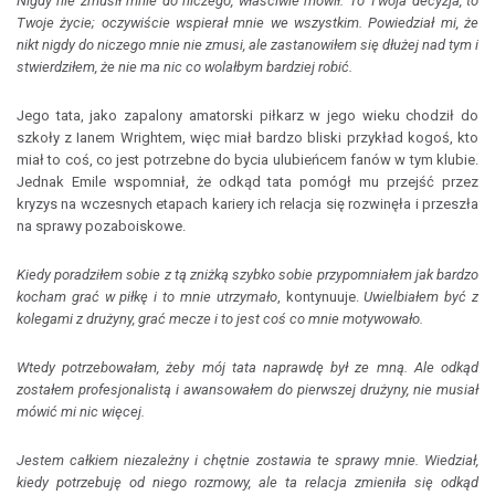
Nigdy nie zmusił mnie do niczego, właściwie mówił: To Twoja decyzja, to
Twoje życie; oczywiście wspierał mnie we wszystkim. Powiedział mi, że
nikt nigdy do niczego mnie nie zmusi, ale zastanowiłem się dłużej nad tym i
stwierdziłem, że nie ma nic co wolałbym bardziej robić.
Jego tata, jako zapalony amatorski piłkarz w jego wieku chodził do
szkoły z Ianem Wrightem, więc miał bardzo bliski przykład kogoś, kto
miał to coś, co jest potrzebne do bycia ulubieńcem fanów w tym klubie.
Jednak Emile wspomniał, że odkąd tata pomógł mu przejść przez
kryzys na wczesnych etapach kariery ich relacja się rozwinęła i przeszła
na sprawy pozaboiskowe.
Kiedy poradziłem sobie z tą zniżką szybko sobie przypomniałem jak bardzo
kocham grać w piłkę i to mnie utrzymało
, kontynuuje.
Uwielbiałem być z
kolegami z drużyny, grać mecze i to jest coś co mnie motywowało.
Wtedy potrzebowałam, żeby mój tata naprawdę był ze mną. Ale odkąd
zostałem profesjonalistą i awansowałem do pierwszej drużyny, nie musiał
mówić mi nic więcej.
Jestem całkiem niezależny i chętnie zostawia te sprawy mnie. Wiedział,
kiedy potrzebuję od niego rozmowy, ale ta relacja zmieniła się odkąd