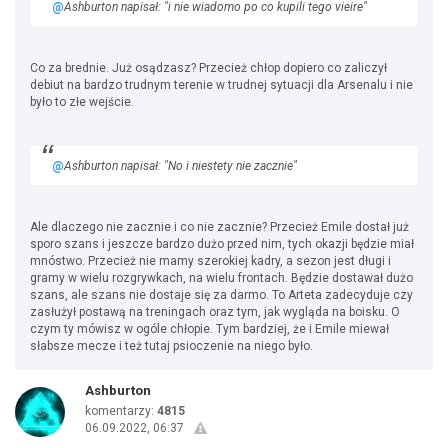
@
Ashburton napisał: "i nie wiadomo po co kupili tego vieire"
Co za brednie. Już osądzasz? Przecież chłop dopiero co zaliczył
debiut na bardzo trudnym terenie w trudnej sytuacji dla Arsenalu i nie
było to złe wejście.
@
Ashburton napisał: "No i niestety nie zacznie"
Ale dlaczego nie zacznie i co nie zacznie? Przecież Emile dostał już
sporo szans i jeszcze bardzo dużo przed nim, tych okazji będzie miał
mnóstwo. Przecież nie mamy szerokiej kadry, a sezon jest długi i
gramy w wielu rozgrywkach, na wielu frontach. Będzie dostawał dużo
szans, ale szans nie dostaje się za darmo. To Arteta zadecyduje czy
zasłużył postawą na treningach oraz tym, jak wygląda na boisku. O
czym ty mówisz w ogóle chłopie. Tym bardziej, że i Emile miewał
słabsze mecze i też tutaj psioczenie na niego było.
Ashburton
komentarzy:
4815
06.09.2022, 06:37