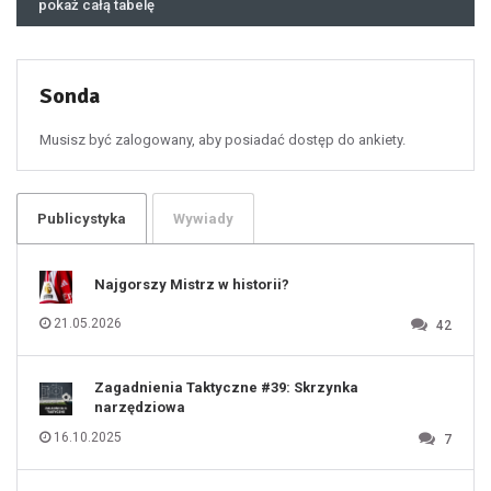
pokaż całą tabelę
47
48
49
50
51
52
53
54
55
Sonda
56
57
58
59
60
Musisz być zalogowany, aby posiadać dostęp do ankiety.
61
100
101
102
103
104
105
106
Publicystyka
Wywiady
107
108
109
110
111
112
Najgorszy Mistrz w historii?
113
114
115
116
21.05.2026
42
117
118
119
120
121
122
123
Zagadnienia Taktyczne #39: Skrzynka
124
125
narzędziowa
126
127
128
16.10.2025
7
129
130
131