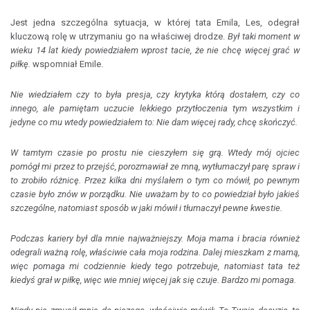
Jest jedna szczególna sytuacja, w której tata Emila, Les, odegrał
kluczową rolę w utrzymaniu go na właściwej drodze.
Był taki moment w
wieku 14 lat kiedy powiedziałem wprost tacie, że nie chcę więcej grać w
piłkę.
wspomniał Emile.
Nie wiedziałem czy to była presja, czy krytyka którą dostałem, czy co
innego, ale pamiętam uczucie lekkiego przytłoczenia tym wszystkim i
jedyne co mu wtedy powiedziałem to: Nie dam więcej rady, chcę skończyć.
W tamtym czasie po prostu nie cieszyłem się grą. Wtedy mój ojciec
pomógł mi przez to przejść, porozmawiał ze mną, wytłumaczył parę spraw i
to zrobiło różnicę. Przez kilka dni myślałem o tym co mówił, po pewnym
czasie było znów w porządku. Nie uważam by to co powiedział było jakieś
szczególne, natomiast sposób w jaki mówił i tłumaczył pewne kwestie.
Podczas kariery był dla mnie najważniejszy. Moja mama i bracia również
odegrali ważną rolę, właściwie cała moja rodzina. Dalej mieszkam z mamą,
więc pomaga mi codziennie kiedy tego potrzebuje, natomiast tata też
kiedyś grał w piłkę, więc wie mniej więcej jak się czuje. Bardzo mi pomaga.