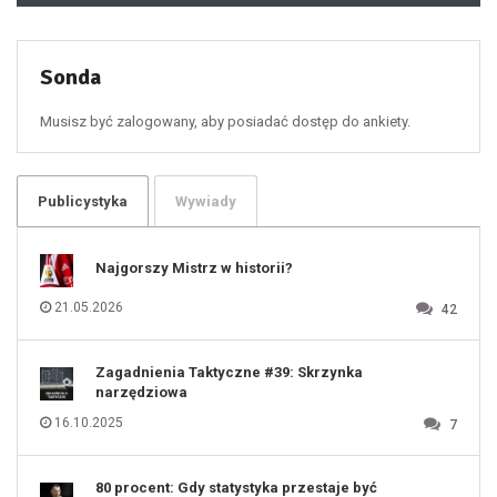
49
50
51
52
53
54
55
Sonda
56
57
58
59
60
Musisz być zalogowany, aby posiadać dostęp do ankiety.
61
100
101
102
103
104
105
106
Publicystyka
Wywiady
107
108
109
110
111
112
Najgorszy Mistrz w historii?
113
114
115
116
21.05.2026
42
117
118
119
120
121
122
123
Zagadnienia Taktyczne #39: Skrzynka
124
125
narzędziowa
126
127
128
16.10.2025
7
129
130
131
80 procent: Gdy statystyka przestaje być