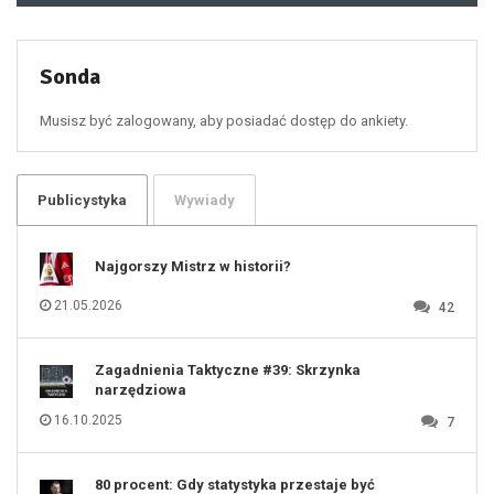
49
50
51
52
53
54
55
Sonda
56
57
58
59
60
Musisz być zalogowany, aby posiadać dostęp do ankiety.
61
100
101
102
103
104
105
106
Publicystyka
Wywiady
107
108
109
110
111
112
Najgorszy Mistrz w historii?
113
114
115
116
21.05.2026
42
117
118
119
120
121
122
123
Zagadnienia Taktyczne #39: Skrzynka
124
125
narzędziowa
126
127
128
16.10.2025
7
129
130
131
80 procent: Gdy statystyka przestaje być