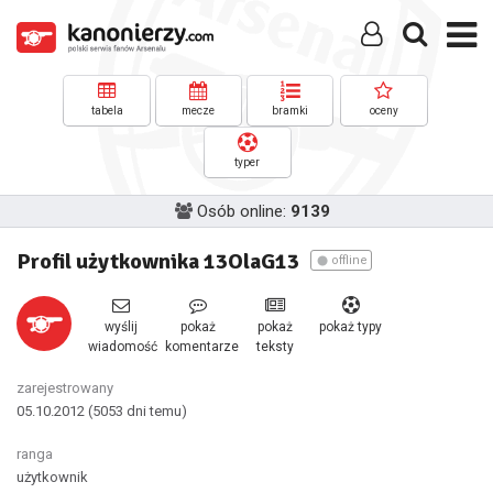
tabela
mecze
bramki
oceny
typer
Osób online:
9139
Profil użytkownika 13OlaG13
offline
wyślij
pokaż
pokaż
pokaż typy
wiadomość
komentarze
teksty
zarejestrowany
05.10.2012
(5053 dni temu)
ranga
użytkownik