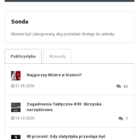
49
50
51
52
53
54
55
Sonda
56
57
58
59
60
Musisz być zalogowany, aby posiadać dostęp do ankiety.
61
100
101
102
103
104
105
106
Publicystyka
Wywiady
107
108
109
110
111
112
Najgorszy Mistrz w historii?
113
114
115
116
21.05.2026
42
117
118
119
120
121
122
123
Zagadnienia Taktyczne #39: Skrzynka
124
125
narzędziowa
126
127
128
16.10.2025
7
129
130
131
80 procent: Gdy statystyka przestaje być