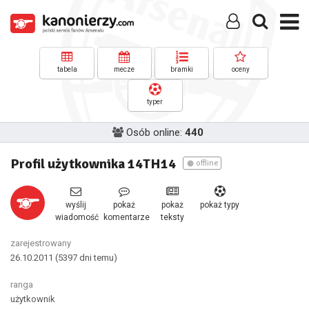
tabela
mecze
bramki
oceny
typer
Osób online:
440
Profil użytkownika 14TH14
offline
wyślij
pokaż
pokaż
pokaż typy
wiadomość
komentarze
teksty
zarejestrowany
26.10.2011
(5397 dni temu)
ranga
użytkownik