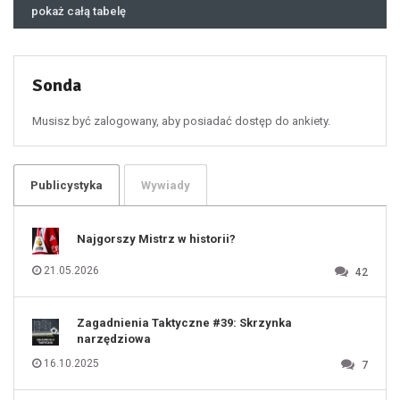
46
pokaż całą tabelę
47
48
49
50
51
52
53
54
55
Sonda
56
57
58
59
60
Musisz być zalogowany, aby posiadać dostęp do ankiety.
61
100
101
102
103
104
105
106
Publicystyka
Wywiady
107
108
109
110
111
112
Najgorszy Mistrz w historii?
113
114
115
116
21.05.2026
42
117
118
119
120
121
122
123
Zagadnienia Taktyczne #39: Skrzynka
124
125
narzędziowa
126
127
128
16.10.2025
7
129
130
131