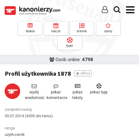
tabela
mecze
bramki
oceny
typer
Osób online:
4798
Profil użytkownika 1878
offline
wyślij
pokaż
pokaż
pokaż typy
wiadomość
komentarze
teksty
zarejestrowany
05.01.2014
(4595 dni temu)
ranga
użytkownik