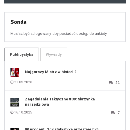
48
49
50
51
52
53
54
55
Sonda
56
57
58
59
60
Musisz być zalogowany, aby posiadać dostęp do ankiety.
61
100
101
102
103
104
105
106
Publicystyka
Wywiady
107
108
109
110
111
112
Najgorszy Mistrz w historii?
113
114
115
116
21.05.2026
42
117
118
119
120
121
122
123
Zagadnienia Taktyczne #39: Skrzynka
124
125
narzędziowa
126
127
128
16.10.2025
7
129
130
131
80 procent: Gdy statystyka przestaje być