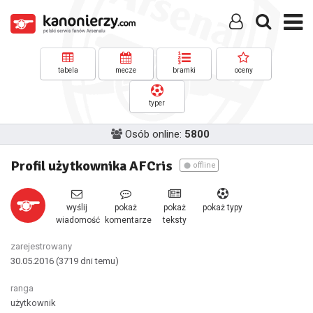
tabela
mecze
bramki
oceny
typer
Osób online:
5800
Profil użytkownika AFCris
offline
wyślij
pokaż
pokaż
pokaż typy
wiadomość
komentarze
teksty
zarejestrowany
30.05.2016
(3719 dni temu)
ranga
użytkownik