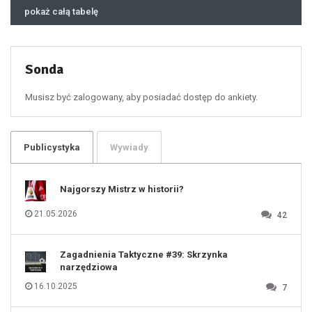
45
46
pokaż całą tabelę
47
48
49
50
51
52
53
54
55
Sonda
56
57
58
59
60
Musisz być zalogowany, aby posiadać dostęp do ankiety.
61
100
101
102
103
104
105
106
Publicystyka
Wywiady
107
108
109
110
111
112
Najgorszy Mistrz w historii?
113
114
115
116
21.05.2026
42
117
118
119
120
121
122
123
Zagadnienia Taktyczne #39: Skrzynka
124
125
narzędziowa
126
127
128
16.10.2025
7
129
130
131