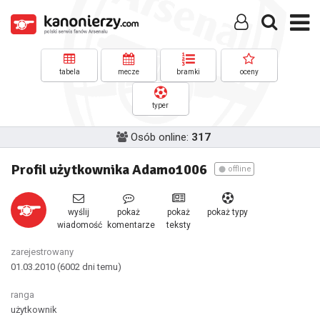
tabela
mecze
bramki
oceny
typer
Osób online:
317
Profil użytkownika Adamo1006
offline
wyślij
pokaż
pokaż
pokaż typy
wiadomość
komentarze
teksty
zarejestrowany
01.03.2010
(6002 dni temu)
ranga
użytkownik