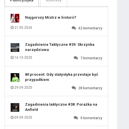
Publicystyka
Wywiady
109
110
111
112
113
114
Najgorszy Mistrz w historii?
115
116
117
118
21.05.2026
42
komentarzy
119
120
121
122
123
124
Zagadnienia Taktyczne #39: Skrzynka
125
126
narzędziowa
127
128
129
130
16.10.2025
7
komentarzy
131
80 procent: Gdy statystyka przestaje być
przypadkiem
29.09.2025
28
komentarzy
Zagadnienia taktyczne #38: Porażka na
Anfield
09.09.2025
9
komentarzy