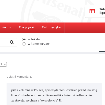
Tab
lig
chiwum
Rozgrywki
Publicystyka
w tekstach
w komentarzach
311
Osób online:
ffline
ostatni komentarz:
piąta kolumna w Polsce, spis wydarzeń: - tydzień przed inwazją
lider Konfederacji Janusz Korwin-Mike twierdzi że Rosja nie
zaatakuje, wychwala "ekscelencje" P...