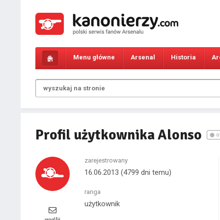
Menu główne
Arsenal
Historia
Ar
Profil użytkownika Alonso
o
zarejestrowany
16.06.2013
(4799 dni temu)
ranga
użytkownik
wyślij