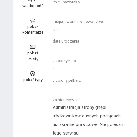
imię i nazwisko
wiadomość
miejscowość i województwo
pokaż
-, -
komentarze
data urodzenia
-
pokaż
teksty
ulubiony klub
-
pokaż typy
ulubiony piłkarz
-
zainteresowania
Administracja strony gnębi
użytkowników o innych poglądach
niż skrajnie prawicowe. Nie polecam
tego serwisu.