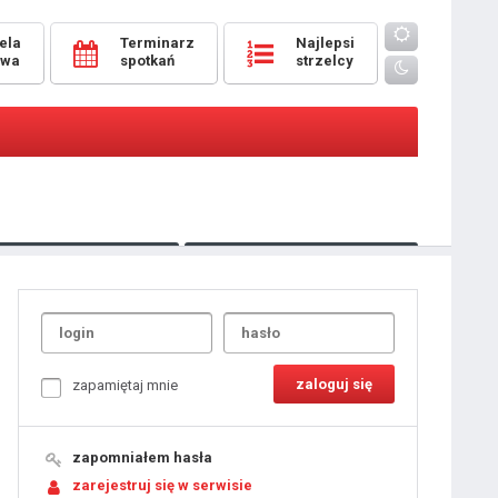
ela
Terminarz
Najlepsi
owa
spotkań
strzelcy
Oceny
pomeczowe
Typer
kanonierzy.com
UdanaRandka.com
1
2
3
4
5
6
7
8
zapamiętaj mnie
9
10
11
12
13
14
15
zapomniałem hasła
16
17
18
zarejestruj się w serwisie
19
20