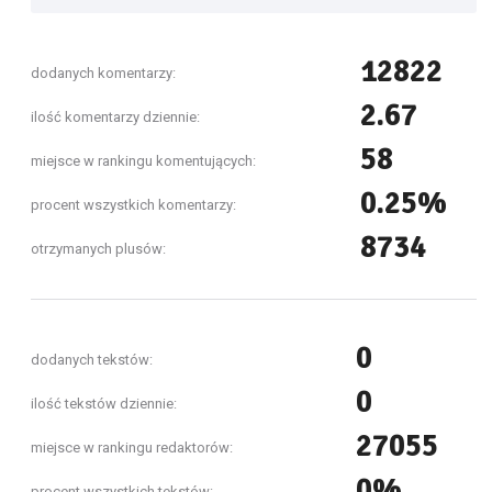
12822
dodanych komentarzy:
2.67
ilość komentarzy dziennie:
58
miejsce w rankingu komentujących:
0.25%
procent wszystkich komentarzy:
8734
otrzymanych plusów:
0
dodanych tekstów:
0
ilość tekstów dziennie:
27055
miejsce w rankingu redaktorów:
0%
procent wszystkich tekstów: