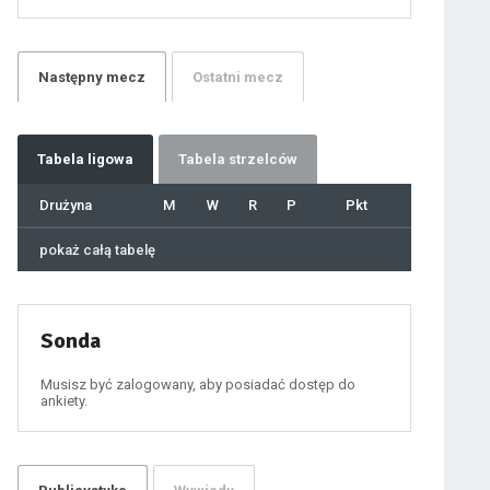
21
22
23
24
25
26
27
Następny
mecz
Ostatni
mecz
28
29
30
31
32
33
34
35
36
Tabela
ligowa
Tabela strzelców
37
38
39
40
Drużyna
M
W
R
P
Pkt
41
42
43
44
45
pokaż całą tabelę
46
47
48
49
50
51
52
53
54
Sonda
55
56
57
58
59
Musisz być zalogowany, aby posiadać dostęp do
60
ankiety.
61
100
101
102
103
104
105
106
107
108