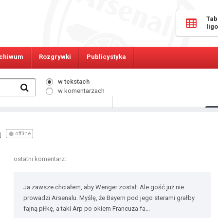
Tab
lig
chiwum
Rozgrywki
Publicystyka
w tekstach
w komentarzach
9807
Osób online:
n
offline
ostatni komentarz:
Ja zawsze chciałem, aby Wenger został. Ale gość już nie
prowadzi Arsenalu. Myślę, że Bayern pod jego sterami grałby
fajną piłkę, a taki Arp po okiem Francuza fa...