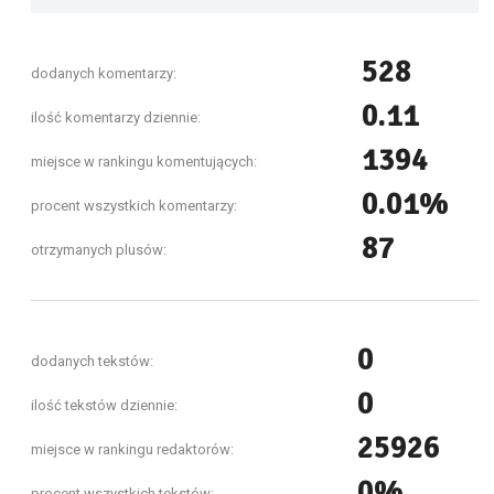
528
dodanych komentarzy:
0.11
ilość komentarzy dziennie:
1394
miejsce w rankingu komentujących:
0.01%
procent wszystkich komentarzy:
87
otrzymanych plusów:
0
dodanych tekstów:
0
ilość tekstów dziennie:
25926
miejsce w rankingu redaktorów:
0%
procent wszystkich tekstów: