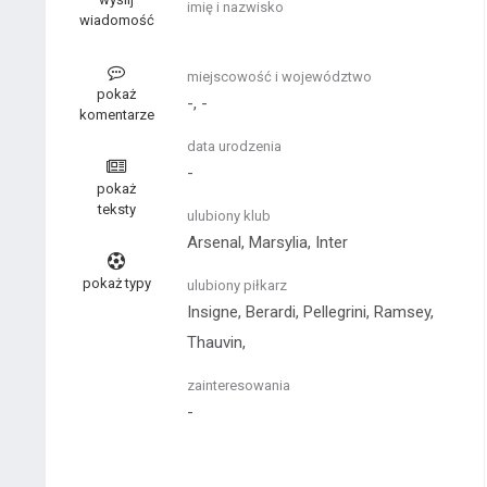
imię i nazwisko
wiadomość
miejscowość i województwo
pokaż
-, -
komentarze
data urodzenia
-
pokaż
teksty
ulubiony klub
Arsenal, Marsylia, Inter
pokaż typy
ulubiony piłkarz
Insigne, Berardi, Pellegrini, Ramsey,
Thauvin,
zainteresowania
-