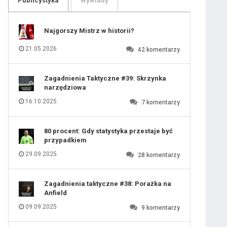
Publicystyka
Wywiady
109
110
111
112
113
114
Najgorszy Mistrz w historii?
115
116
117
118
21.05.2026
42
komentarzy
119
120
121
122
123
124
Zagadnienia Taktyczne #39: Skrzynka
125
126
narzędziowa
127
128
129
130
16.10.2025
7
komentarzy
131
80 procent: Gdy statystyka przestaje być
przypadkiem
29.09.2025
28
komentarzy
Zagadnienia taktyczne #38: Porażka na
Anfield
09.09.2025
9
komentarzy