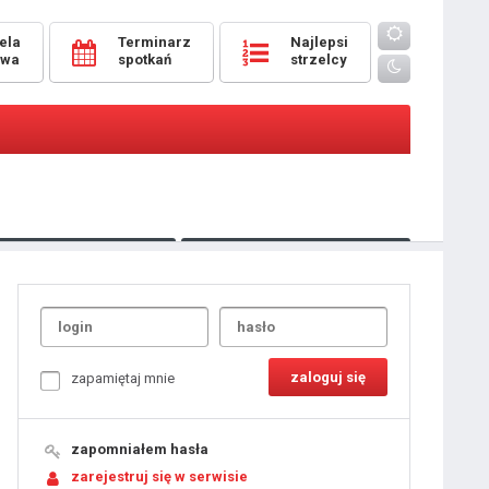
ela
Terminarz
Najlepsi
owa
spotkań
strzelcy
Oceny
pomeczowe
Typer
kanonierzy.com
UdanaRandka.com
1
2
3
4
5
6
7
8
zapamiętaj mnie
9
10
11
12
13
14
15
zapomniałem hasła
16
17
18
zarejestruj się w serwisie
19
20