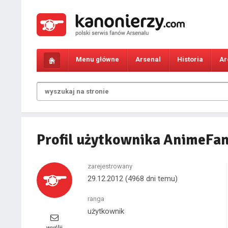
Menu główne
Arsenal
Historia
Ar
Profil użytkownika AnimeFa
zarejestrowany
29.12.2012
(4968 dni temu)
ranga
użytkownik
wyślij