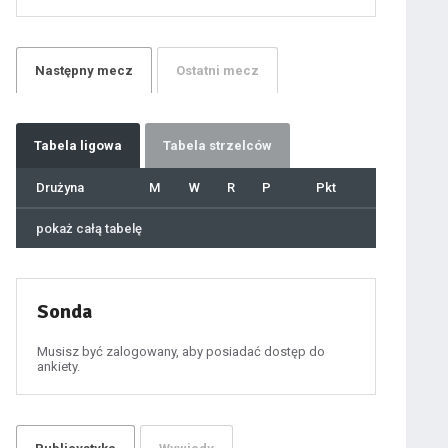
21
22
23
24
25
26
27
Następny
mecz
Ostatni
mecz
28
29
30
31
32
33
34
35
36
Tabela
ligowa
Tabela strzelców
37
38
39
40
Drużyna
M
W
R
P
Pkt
41
42
43
44
45
pokaż całą tabelę
46
47
48
49
50
51
52
53
54
Sonda
55
56
57
58
59
Musisz być zalogowany, aby posiadać dostęp do
60
ankiety.
61
100
101
102
103
104
105
106
107
108