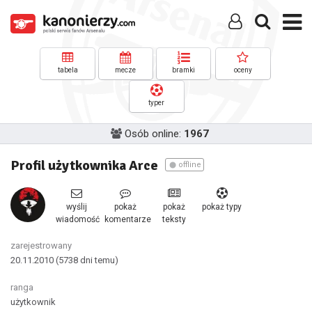
tabela
mecze
bramki
oceny
typer
Osób online:
1967
Profil użytkownika Arce
offline
wyślij
pokaż
pokaż
pokaż typy
wiadomość
komentarze
teksty
zarejestrowany
20.11.2010
(5738 dni temu)
ranga
użytkownik