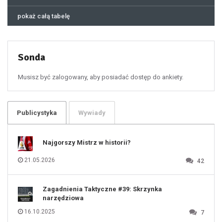
44
45
46
pokaż całą tabelę
47
48
49
50
51
52
53
54
55
Sonda
56
57
58
59
60
Musisz być zalogowany, aby posiadać dostęp do ankiety.
61
100
101
102
103
104
105
106
Publicystyka
Wywiady
107
108
109
110
111
112
Najgorszy Mistrz w historii?
113
114
115
116
21.05.2026
42
117
118
119
120
121
122
123
Zagadnienia Taktyczne #39: Skrzynka
124
125
narzędziowa
126
127
128
16.10.2025
7
129
130