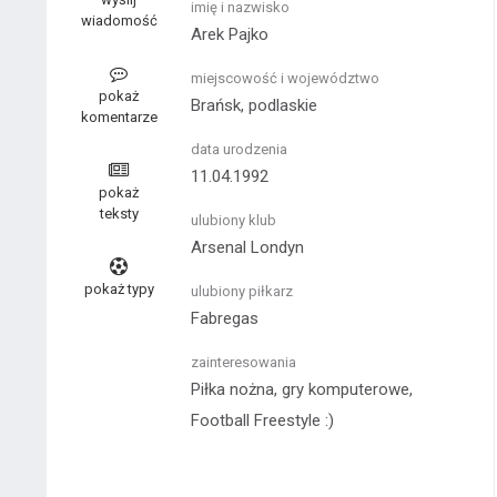
imię i nazwisko
wiadomość
Arek Pajko
miejscowość i województwo
pokaż
Brańsk, podlaskie
komentarze
data urodzenia
11.04.1992
pokaż
teksty
ulubiony klub
Arsenal Londyn
pokaż typy
ulubiony piłkarz
Fabregas
zainteresowania
Piłka nożna, gry komputerowe,
Football Freestyle :)