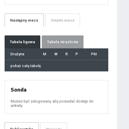
21
22
23
24
25
26
27
Następny
mecz
Ostatni
mecz
28
29
30
31
32
33
34
35
36
Tabela
ligowa
Tabela strzelców
37
38
39
40
Drużyna
M
W
R
P
Pkt
41
42
43
44
45
pokaż całą tabelę
46
47
48
49
50
51
52
53
54
Sonda
55
56
57
58
59
Musisz być zalogowany, aby posiadać dostęp do
60
ankiety.
61
100
101
102
103
104
105
106
107
108