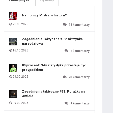
Publicystyka
Wywiady
109
110
111
112
113
114
Najgorszy Mistrz w historii?
115
116
117
118
21.05.2026
42
komentarzy
119
120
121
122
123
124
Zagadnienia Taktyczne #39: Skrzynka
125
126
narzędziowa
127
128
129
130
16.10.2025
7
komentarzy
131
80 procent: Gdy statystyka przestaje być
przypadkiem
29.09.2025
28
komentarzy
Zagadnienia taktyczne #38: Porażka na
Anfield
09.09.2025
9
komentarzy