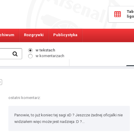
Tab
lig
chiwum
Rozgrywki
Publicystyka
w tekstach
w komentarzach
9158
Osób online:
e
ostatni komentarz:
Panowie, to już koniec tej sagi xD ? Jeszcze żadnej oficjalki nie
widziałem więc może jest nadzieja :D ?...