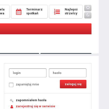
ela
Terminarz
Najlepsi
owa
spotkań
strzelcy
Oceny
pomeczowe
Typer
kanonierzy.com
UdanaRandka.com
1
2
3
4
5
6
7
8
zapamiętaj mnie
9
10
11
12
13
14
15
zapomniałem hasła
16
17
18
zarejestruj się w serwisie
19
20