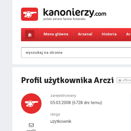
Menu główne
Arsenal
Historia
Ar
Profil użytkownika Arczi
offlin
zarejestrowany
05.03.2008
(6728 dni temu)
ranga
użytkownik
wyślij