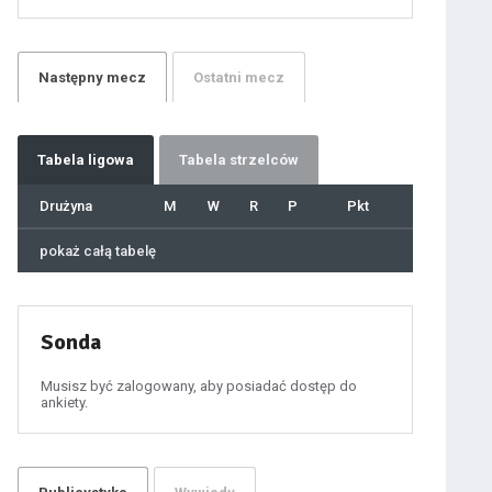
21
22
23
24
25
26
27
Następny
mecz
Ostatni
mecz
28
29
30
31
32
33
34
35
36
Tabela
ligowa
Tabela strzelców
37
38
39
40
Drużyna
M
W
R
P
Pkt
41
42
43
44
45
pokaż całą tabelę
46
47
48
49
50
51
52
53
54
Sonda
55
56
57
58
59
Musisz być zalogowany, aby posiadać dostęp do
60
ankiety.
61
100
101
102
103
104
105
106
107
108