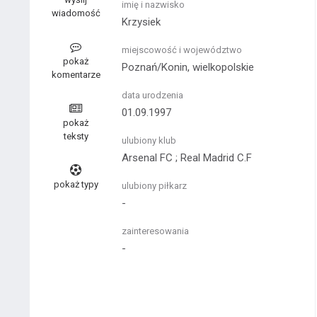
imię i nazwisko
wiadomość
Krzysiek
miejscowość i województwo
pokaż
Poznań/Konin, wielkopolskie
komentarze
data urodzenia
01.09.1997
pokaż
teksty
ulubiony klub
Arsenal FC ; Real Madrid C.F
pokaż typy
ulubiony piłkarz
-
zainteresowania
-