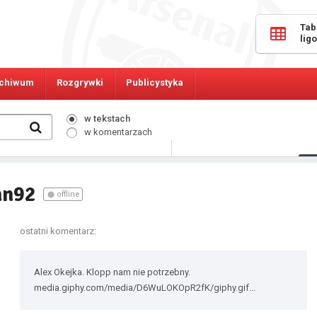
Tab
lig
chiwum
Rozgrywki
Publicystyka
w tekstach
w komentarzach
244
Osób online:
an92
offline
ostatni komentarz:
Alex Okejka. Klopp nam nie potrzebny.
media.giphy.com/media/D6WuLOKOpR2fK/giphy.gif...