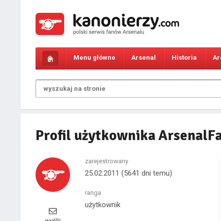
Menu główne
Arsenal
Historia
Ar
Profil użytkownika ArsenalF
zarejestrowany
25.02.2011
(5641 dni temu)
ranga
użytkownik
wyślij