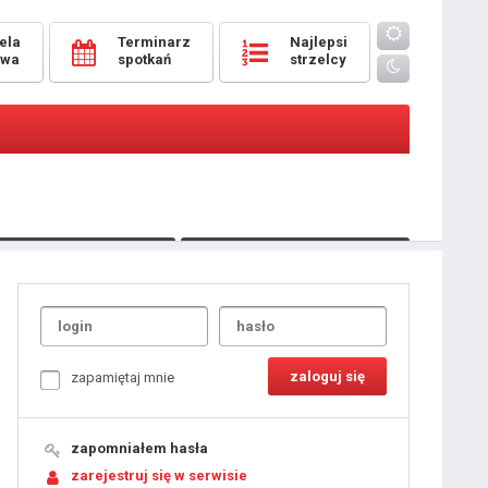
ela
Terminarz
Najlepsi
owa
spotkań
strzelcy
Oceny
pomeczowe
Typer
kanonierzy.com
UdanaRandka.com
1
2
3
4
5
6
7
8
zapamiętaj mnie
9
10
11
12
13
14
15
zapomniałem hasła
16
17
18
zarejestruj się w serwisie
19
20