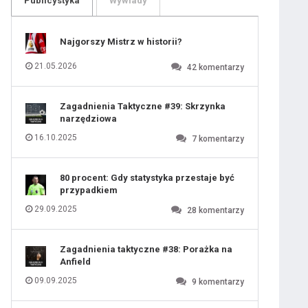
Publicystyka
Wywiady
109
110
111
112
113
114
Najgorszy Mistrz w historii?
115
116
117
118
21.05.2026
42
komentarzy
119
120
121
122
123
124
Zagadnienia Taktyczne #39: Skrzynka
125
126
narzędziowa
127
128
129
130
16.10.2025
7
komentarzy
131
80 procent: Gdy statystyka przestaje być
przypadkiem
29.09.2025
28
komentarzy
Zagadnienia taktyczne #38: Porażka na
Anfield
09.09.2025
9
komentarzy