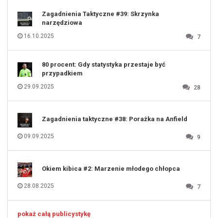
121
122
123
Zagadnienia Taktyczne #39: Skrzynka
124
125
narzędziowa
126
127
128
16.10.2025
7
129
130
131
80 procent: Gdy statystyka przestaje być
przypadkiem
29.09.2025
28
Zagadnienia taktyczne #38: Porażka na Anfield
09.09.2025
9
Okiem kibica #2: Marzenie młodego chłopca
28.08.2025
7
pokaż całą publicystykę