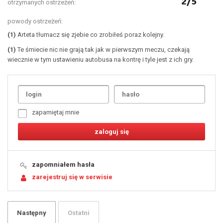
2/5
otrzymanych ostrzeżeń:
powody ostrzeżeń:
(1)
Arteta tłumacz się zjebie co zrobiłeś poraz kolejny.
(1)
Te śmiecie nic nie grają tak jak w pierwszym meczu, czekają
wiecznie w tym ustawieniu autobusa na kontrę i tyle jest z ich gry.
Uda
1
2
3
4
5
6
7
zapamiętaj mnie
8
9
10
11
12
13
14
15
16
17
18
19
zapomniałem hasła
20
21
zarejestruj się w serwisie
22
23
24
25
26
27
28
29
Następny
Ostatni
30
31
32