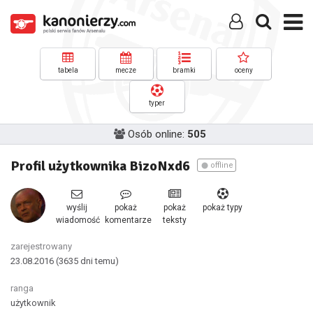
tabela
mecze
bramki
oceny
typer
Osób online:
505
Profil użytkownika BizoNxd6
offline
wyślij
pokaż
pokaż
pokaż typy
wiadomość
komentarze
teksty
zarejestrowany
23.08.2016
(3635 dni temu)
ranga
użytkownik