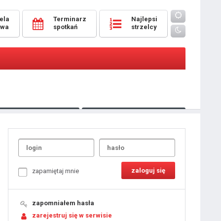
ela
Terminarz
Najlepsi
owa
spotkań
strzelcy
Oceny
pomeczowe
Typer
kanonierzy.com
UdanaRandka.com
1
2
3
4
5
6
7
8
zapamiętaj mnie
9
10
11
12
13
14
15
zapomniałem hasła
16
17
18
zarejestruj się w serwisie
19
20