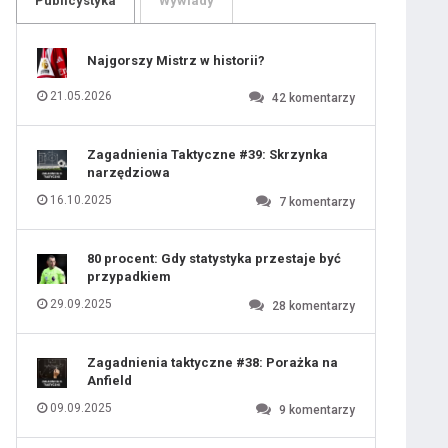
Publicystyka
Wywiady
109
110
111
112
113
114
Najgorszy Mistrz w historii?
115
116
117
118
21.05.2026
42
komentarzy
119
120
121
122
123
124
Zagadnienia Taktyczne #39: Skrzynka
125
126
narzędziowa
127
128
129
130
16.10.2025
7
komentarzy
131
80 procent: Gdy statystyka przestaje być
przypadkiem
29.09.2025
28
komentarzy
Zagadnienia taktyczne #38: Porażka na
Anfield
09.09.2025
9
komentarzy