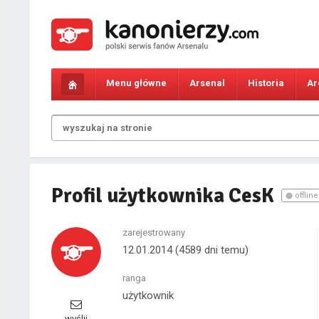
Menu główne
Arsenal
Historia
Ar
Profil użytkownika CesK
offline
zarejestrowany
12.01.2014
(4589 dni temu)
ranga
użytkownik
wyślij