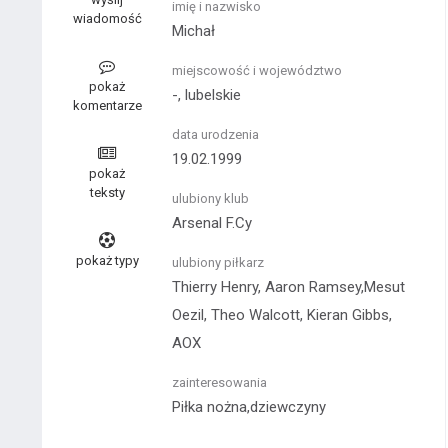
imię i nazwisko
wiadomość
Michał
miejscowość i województwo
pokaż
-, lubelskie
komentarze
data urodzenia
19.02.1999
pokaż
teksty
ulubiony klub
Arsenal F.Cy
pokaż typy
ulubiony piłkarz
Thierry Henry, Aaron Ramsey,Mesut
Oezil, Theo Walcott, Kieran Gibbs,
AOX
zainteresowania
Piłka nożna,dziewczyny