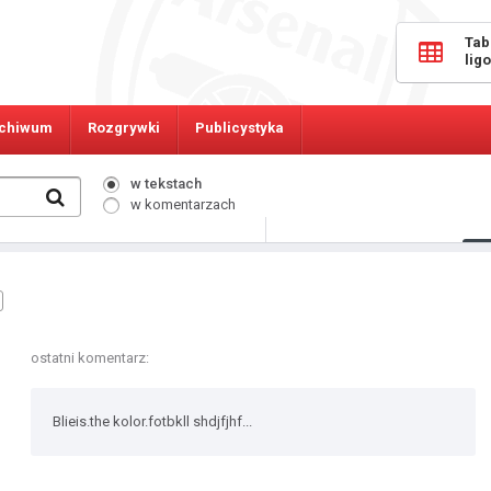
Tab
lig
chiwum
Rozgrywki
Publicystyka
w tekstach
w komentarzach
306
Osób online:
ostatni komentarz:
Blieis.the kolor.fotbkll shdjfjhf...