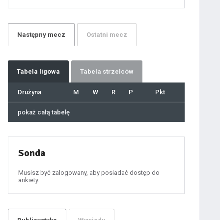
21
22
23
24
25
26
27
Następny
mecz
Ostatni
mecz
28
29
30
31
32
33
34
35
36
Tabela
ligowa
Tabela strzelców
37
38
39
40
Drużyna
M
W
R
P
Pkt
41
42
43
44
45
pokaż całą tabelę
46
47
48
49
50
51
52
53
54
Sonda
55
56
57
58
59
Musisz być zalogowany, aby posiadać dostęp do
60
ankiety.
61
100
101
102
103
104
105
106
107
108