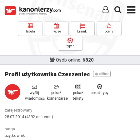
tabela
mecze
bramki
oceny
typer
Osób online:
6820
Profil użytkownika Czeczeniec
offline
wyślij
pokaż
pokaż
pokaż typy
wiadomość
komentarze
teksty
zarejestrowany
28.07.2014
(4392 dni temu)
ranga
użytkownik