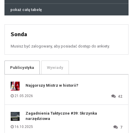
44
45
46
pokaż całą tabelę
47
48
49
50
51
52
53
54
55
Sonda
56
57
58
59
60
Musisz być zalogowany, aby posiadać dostęp do ankiety.
61
100
101
102
103
104
105
106
Publicystyka
Wywiady
107
108
109
110
111
112
Najgorszy Mistrz w historii?
113
114
115
116
21.05.2026
42
117
118
119
120
121
122
123
Zagadnienia Taktyczne #39: Skrzynka
124
125
narzędziowa
126
127
128
16.10.2025
7
129
130