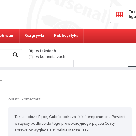
Tab
lig
chiwum
Rozgrywki
Publicystyka
w tekstach
w komentarzach
390
Osób online:
e
ostatni komentarz:
Tak jak pisze Egon, Gabriel pokazal jaja i temperament. Powinni
wszyscy podbiec do tego prowokacyjnego pajaca Costy i
sprawa by wygladala zupelnie inaczej. Taki...