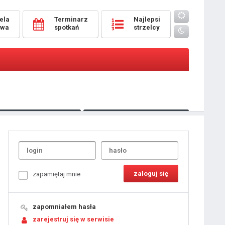
ela
Terminarz
Najlepsi
owa
spotkań
strzelcy
Oceny
pomeczowe
Typer
kanonierzy.com
UdanaRandka.com
1
2
3
4
5
6
7
8
zapamiętaj mnie
9
10
11
12
13
14
15
zapomniałem hasła
16
17
18
zarejestruj się w serwisie
19
20