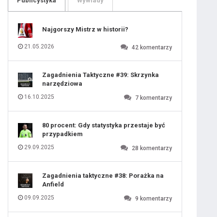
Publicystyka
Wywiady
109
110
111
112
113
114
Najgorszy Mistrz w historii?
115
116
117
118
21.05.2026
42
komentarzy
119
120
121
122
123
124
Zagadnienia Taktyczne #39: Skrzynka
125
126
narzędziowa
127
128
129
130
16.10.2025
7
komentarzy
131
80 procent: Gdy statystyka przestaje być
przypadkiem
29.09.2025
28
komentarzy
Zagadnienia taktyczne #38: Porażka na
Anfield
09.09.2025
9
komentarzy