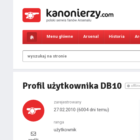
Menu główne
Arsenal
Historia
Ar
Profil użytkownika DB10
offlin
zarejestrowany
27.02.2010
(6004 dni temu)
ranga
użytkownik
wyślij