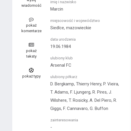
imię i nazwisko
wiadomość
Marcin
miejscowość i województwo
pokaż
Siedlce, mazowieckie
komentarze
data urodzenia
19.06.1984
pokaż
teksty
ulubiony klub
Arsenal FC
pokaż typy
ulubiony piłkarz
D. Bergkamp, Thierry Henry, P. Vieira,
T. Adams, F. Ljungerg, R. Pires, J.
Wilshere, T. Rosicky, A. Del Piero, R.
Giggs, F. Cannavaro, G. Buffon
zainteresowania
-