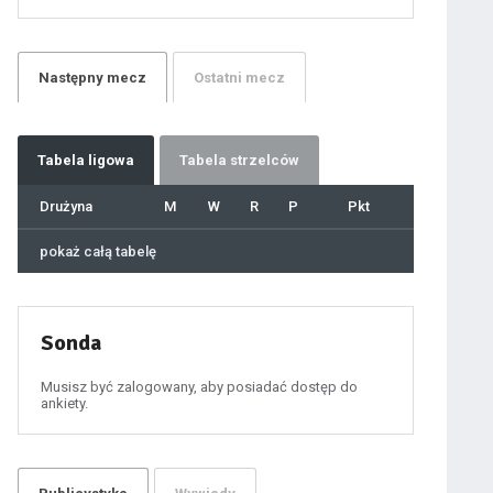
21
22
23
24
25
26
27
Następny
mecz
Ostatni
mecz
28
29
30
31
32
33
34
35
36
Tabela
ligowa
Tabela strzelców
37
38
39
40
Drużyna
M
W
R
P
Pkt
41
42
43
44
45
pokaż całą tabelę
46
47
48
49
50
51
52
53
54
Sonda
55
56
57
58
59
Musisz być zalogowany, aby posiadać dostęp do
60
ankiety.
61
100
101
102
103
104
105
106
107
108