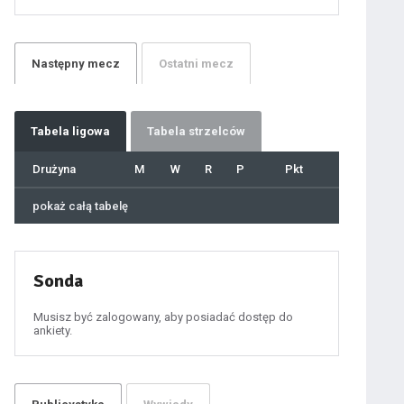
21
22
23
24
25
26
27
Następny
mecz
Ostatni
mecz
28
29
30
31
32
33
34
35
36
Tabela
ligowa
Tabela strzelców
37
38
39
40
Drużyna
M
W
R
P
Pkt
41
42
43
44
45
pokaż całą tabelę
46
47
48
49
50
51
52
53
54
Sonda
55
56
57
58
59
Musisz być zalogowany, aby posiadać dostęp do
60
ankiety.
61
100
101
102
103
104
105
106
107
108