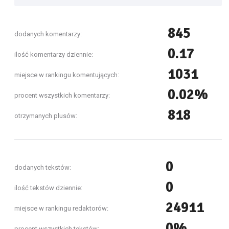
845
dodanych komentarzy:
0.17
ilość komentarzy dziennie:
1031
miejsce w rankingu komentujących:
0.02%
procent wszystkich komentarzy:
818
otrzymanych plusów:
0
dodanych tekstów:
0
ilość tekstów dziennie:
24911
miejsce w rankingu redaktorów:
0%
procent wszystkich tekstów: