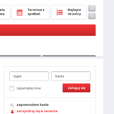
ela
Terminarz
Najlepsi
owa
spotkań
strzelcy
Oceny
pomeczowe
Typer
kanonierzy.com
UdanaRandka.com
1
2
3
4
5
6
7
8
zapamiętaj mnie
9
10
11
12
13
14
15
zapomniałem hasła
16
17
18
zarejestruj się w serwisie
19
20