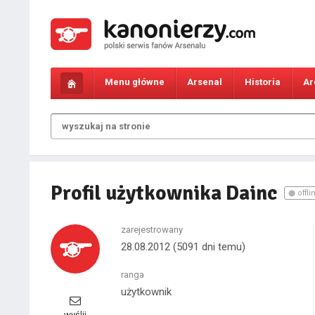
Menu główne
Arsenal
Historia
Ar
Profil użytkownika Dainc
offli
zarejestrowany
28.08.2012
(5091 dni temu)
ranga
użytkownik
wyślij