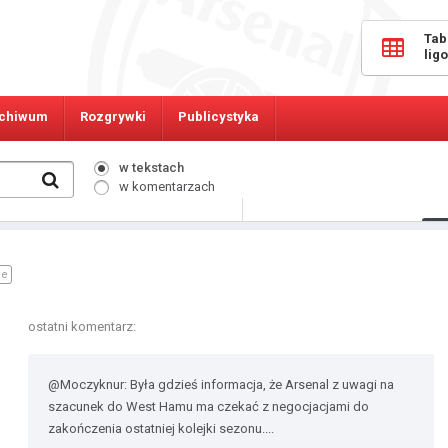
Tab
lig
chiwum
Rozgrywki
Publicystyka
w tekstach
w komentarzach
499
Osób online:
ne
ostatni komentarz:
@Moczyknur: Była gdzieś informacja, że Arsenal z uwagi na
szacunek do West Hamu ma czekać z negocjacjami do
zakończenia ostatniej kolejki sezonu....