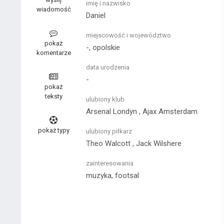
imię i nazwisko
wiadomość
Daniel
miejscowość i województwo
pokaż
-, opolskie
komentarze
data urodzenia
-
pokaż
teksty
ulubiony klub
Arsenal Londyn , Ajax Amsterdam
pokaż typy
ulubiony piłkarz
Theo Walcott , Jack Wilshere
zainteresowania
muzyka, footsal