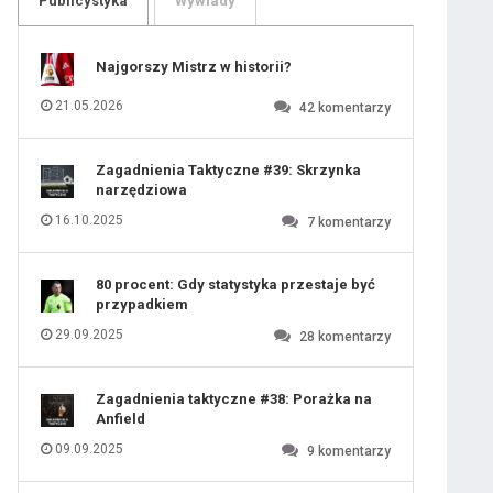
Publicystyka
Wywiady
109
110
111
112
113
114
Najgorszy Mistrz w historii?
115
116
117
118
21.05.2026
42
komentarzy
119
120
121
122
123
124
Zagadnienia Taktyczne #39: Skrzynka
125
126
narzędziowa
127
128
129
130
16.10.2025
7
komentarzy
131
80 procent: Gdy statystyka przestaje być
przypadkiem
29.09.2025
28
komentarzy
Zagadnienia taktyczne #38: Porażka na
Anfield
09.09.2025
9
komentarzy