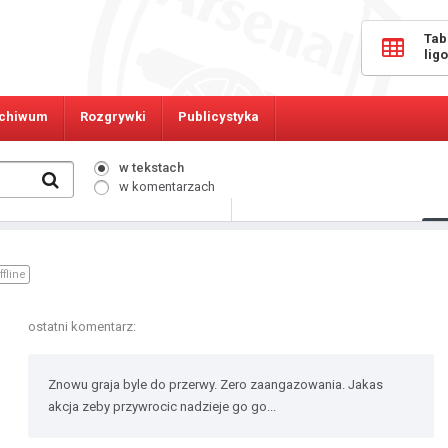
Tab
lig
chiwum
Rozgrywki
Publicystyka
w tekstach
w komentarzach
1261
Osób online:
ffline
ostatni komentarz:
Znowu graja byle do przerwy. Zero zaangazowania. Jakas
akcja zeby przywrocic nadzieje go go...