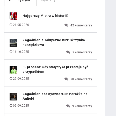
Publicystyka
Wywiady
109
110
111
112
113
114
Najgorszy Mistrz w historii?
115
116
117
118
21.05.2026
42
komentarzy
119
120
121
122
123
124
Zagadnienia Taktyczne #39: Skrzynka
125
126
narzędziowa
127
128
129
130
16.10.2025
7
komentarzy
131
80 procent: Gdy statystyka przestaje być
przypadkiem
29.09.2025
28
komentarzy
Zagadnienia taktyczne #38: Porażka na
Anfield
09.09.2025
9
komentarzy