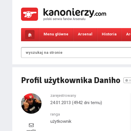
Menu główne
Arsenal
Historia
Ar
Profil użytkownika Daniho
o
zarejestrowany
24.01.2013
(4942 dni temu)
ranga
użytkownik
wyślij