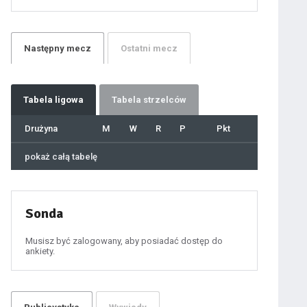
21
22
23
24
25
26
27
Następny
mecz
Ostatni
mecz
28
29
30
31
32
33
34
35
36
Tabela
ligowa
Tabela strzelców
37
38
39
40
Drużyna
M
W
R
P
Pkt
41
42
43
44
45
pokaż całą tabelę
46
47
48
49
50
51
52
53
54
Sonda
55
56
57
58
59
Musisz być zalogowany, aby posiadać dostęp do
60
ankiety.
61
100
101
102
103
104
105
106
107
108