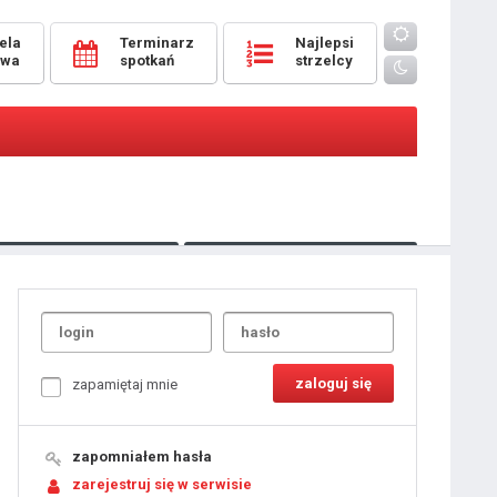
ela
Terminarz
Najlepsi
owa
spotkań
strzelcy
Oceny
pomeczowe
Typer
kanonierzy.com
UdanaRandka.com
1
2
3
4
5
6
7
8
zapamiętaj mnie
9
10
11
12
13
14
15
zapomniałem hasła
16
17
18
zarejestruj się w serwisie
19
20