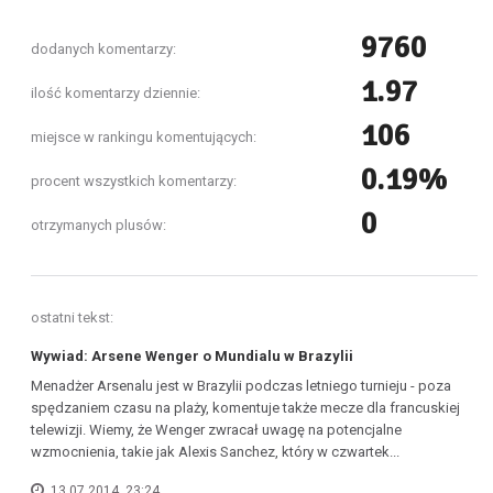
9760
dodanych komentarzy:
1.97
ilość komentarzy dziennie:
106
miejsce w rankingu komentujących:
0.19%
procent wszystkich komentarzy:
0
otrzymanych plusów:
ostatni tekst:
Wywiad: Arsene Wenger o Mundialu w Brazylii
Menadżer Arsenalu jest w Brazylii podczas letniego turnieju - poza
spędzaniem czasu na plaży, komentuje także mecze dla francuskiej
telewizji. Wiemy, że Wenger zwracał uwagę na potencjalne
wzmocnienia, takie jak Alexis Sanchez, który w czwartek...
13.07.2014, 23:24