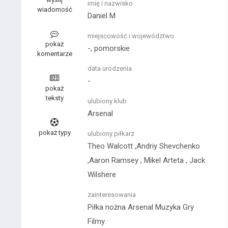
imię i nazwisko
wiadomość
Daniel M
miejscowość i województwo
pokaż
-, pomorskie
komentarze
data urodzenia
-
pokaż
teksty
ulubiony klub
Arsenal
pokaż typy
ulubiony piłkarz
Theo Walcott ,Andriy Shevchenko
,Aaron Ramsey , Mikel Arteta , Jack
Wilshere
zainteresowania
Piłka nożna
Arsenal
Muzyka
Gry
Filmy