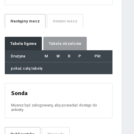
21
22
23
24
25
26
27
Następny
mecz
Ostatni
mecz
28
29
30
31
32
33
34
35
36
Tabela
ligowa
Tabela strzelców
37
38
39
40
Drużyna
M
W
R
P
Pkt
41
42
43
44
45
pokaż całą tabelę
46
47
48
49
50
51
52
53
54
Sonda
55
56
57
58
59
Musisz być zalogowany, aby posiadać dostęp do
60
ankiety.
61
100
101
102
103
104
105
106
107
108