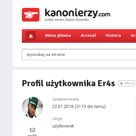
Menu główne
Arsenal
Historia
Ar
Profil użytkownika Er4s
offline
zarejestrowany
22.01.2018
(3119 dni temu)
ranga
użytkownik
wyślij