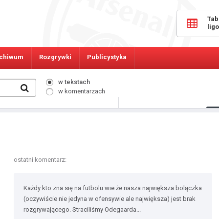
Tab
lig
chiwum
Rozgrywki
Publicystyka
w tekstach
w komentarzach
309
Osób online:
ostatni komentarz:
Każdy kto zna się na futbolu wie że nasza największa bolączka
(oczywiście nie jedyna w ofensywie ale największa) jest brak
rozgrywającego. Straciliśmy Odegaarda...