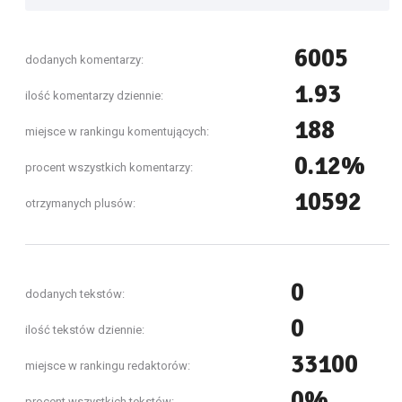
6005
dodanych komentarzy:
1.93
ilość komentarzy dziennie:
188
miejsce w rankingu komentujących:
0.12%
procent wszystkich komentarzy:
10592
otrzymanych plusów:
0
dodanych tekstów:
0
ilość tekstów dziennie:
33100
miejsce w rankingu redaktorów:
0%
procent wszystkich tekstów: