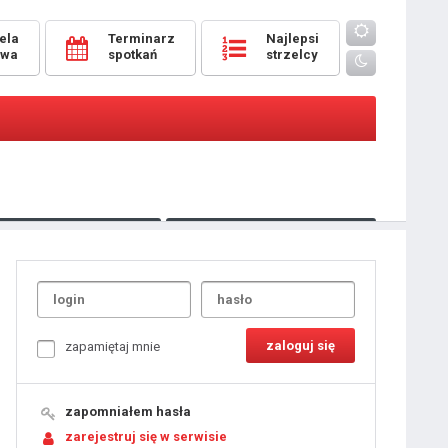
ela
Terminarz
Najlepsi
owa
spotkań
strzelcy
Oceny
pomeczowe
Typer
kanonierzy.com
UdanaRandka.com
1
2
3
4
5
6
7
8
zapamiętaj mnie
9
10
11
12
13
14
15
zapomniałem hasła
16
17
18
zarejestruj się w serwisie
19
20