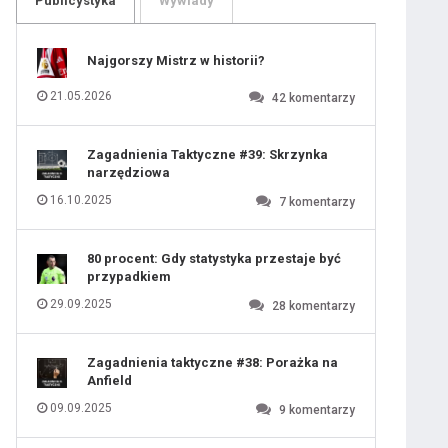
Publicystyka
Wywiady
109
110
111
112
113
114
Najgorszy Mistrz w historii?
115
116
117
118
21.05.2026
42
komentarzy
119
120
121
122
123
124
Zagadnienia Taktyczne #39: Skrzynka
125
126
narzędziowa
127
128
129
130
16.10.2025
7
komentarzy
131
80 procent: Gdy statystyka przestaje być
przypadkiem
29.09.2025
28
komentarzy
Zagadnienia taktyczne #38: Porażka na
Anfield
09.09.2025
9
komentarzy