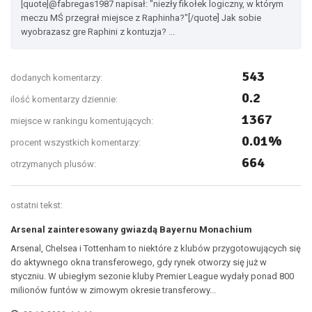
[quote]@fabregas1987 napisał: "niezły fikołek logiczny, w którym
meczu MŚ przegrał miejsce z Raphinha?"[/quote] Jak sobie
wyobrazasz gre Raphini z kontuzja? ...
543
dodanych komentarzy:
0.2
ilość komentarzy dziennie:
1367
miejsce w rankingu komentujących:
0.01%
procent wszystkich komentarzy:
664
otrzymanych plusów:
ostatni tekst:
Arsenal zainteresowany gwiazdą Bayernu Monachium
Arsenal, Chelsea i Tottenham to niektóre z klubów przygotowujących się
do aktywnego okna transferowego, gdy rynek otworzy się już w
styczniu. W ubiegłym sezonie kluby Premier League wydały ponad 800
milionów funtów w zimowym okresie transferowy...