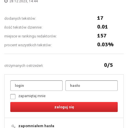
28.12.2023, 14:44
17
dodanych tekstów:
0.01
ilość tekstów dziennie:
157
miejsce w rankingu redaktorów:
0.03%
procent wszystkich tekstów:
0/5
otrzymanych ostrzeżeń:
Uda
1
2
3
4
5
6
7
zapamiętaj mnie
8
9
10
11
12
13
14
15
16
17
18
19
zapomniałem hasła
20