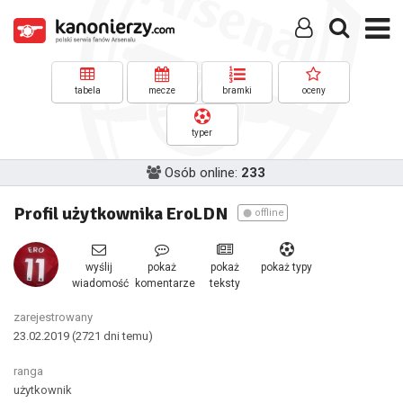
tabela
mecze
bramki
oceny
typer
Osób online:
233
Profil użytkownika EroLDN
offline
wyślij
pokaż
pokaż
pokaż typy
wiadomość
komentarze
teksty
zarejestrowany
23.02.2019
(2721 dni temu)
ranga
użytkownik