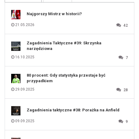
109
110
111
112
Najgorszy Mistrz w historii?
113
114
115
116
21.05.2026
42
117
118
119
120
121
122
123
Zagadnienia Taktyczne #39: Skrzynka
124
125
narzędziowa
126
127
128
16.10.2025
7
129
130
131
80 procent: Gdy statystyka przestaje być
przypadkiem
29.09.2025
28
Zagadnienia taktyczne #38: Porażka na Anfield
09.09.2025
9