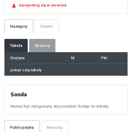
21
zarejestruj się w serwisie
22
23
24
25
26
27
28
29
Następny
Ostatni
30
31
32
33
34
35
36
37
Tabela
Strzelcy
38
39
40
41
Drużyna
M
Pkt
42
43
44
45
46
pokaż całą tabelę
47
48
49
50
51
52
53
54
55
Sonda
56
57
58
59
60
Musisz być zalogowany, aby posiadać dostęp do ankiety.
61
100
101
102
103
104
105
106
Publicystyka
Wywiady
107
108