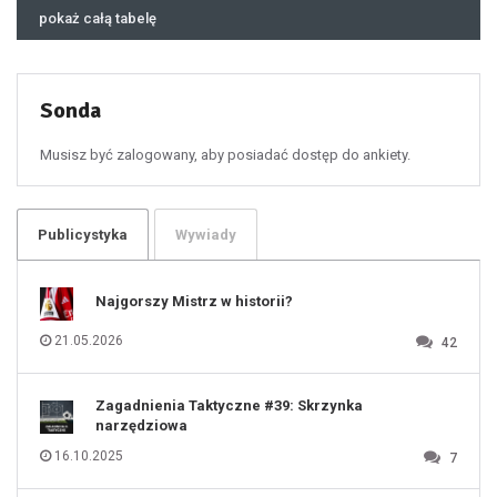
45
46
pokaż całą tabelę
47
48
49
50
51
52
53
54
55
Sonda
56
57
58
59
60
Musisz być zalogowany, aby posiadać dostęp do ankiety.
61
100
101
102
103
104
105
106
Publicystyka
Wywiady
107
108
109
110
111
112
Najgorszy Mistrz w historii?
113
114
115
116
21.05.2026
42
117
118
119
120
121
122
123
Zagadnienia Taktyczne #39: Skrzynka
124
125
narzędziowa
126
127
128
16.10.2025
7
129
130
131