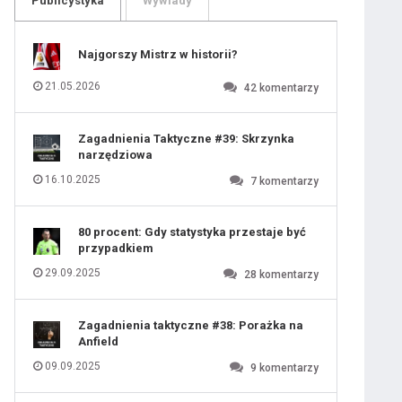
Publicystyka
Wywiady
109
110
111
112
113
114
Najgorszy Mistrz w historii?
115
116
117
118
21.05.2026
42
komentarzy
119
120
121
122
123
124
Zagadnienia Taktyczne #39: Skrzynka
125
126
narzędziowa
127
128
129
130
16.10.2025
7
komentarzy
131
80 procent: Gdy statystyka przestaje być
przypadkiem
29.09.2025
28
komentarzy
Zagadnienia taktyczne #38: Porażka na
Anfield
09.09.2025
9
komentarzy