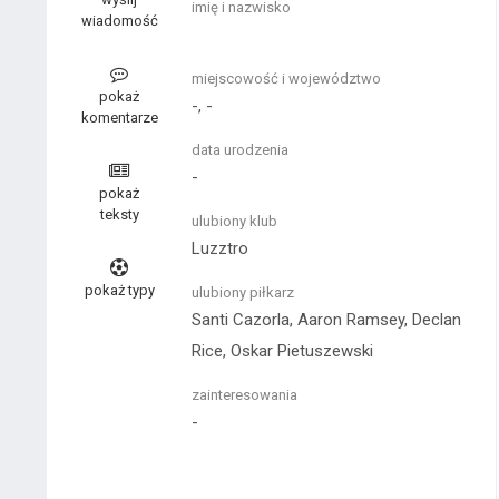
imię i nazwisko
wiadomość
miejscowość i województwo
pokaż
-, -
komentarze
data urodzenia
-
pokaż
teksty
ulubiony klub
Luzztro
pokaż typy
ulubiony piłkarz
Santi Cazorla, Aaron Ramsey, Declan
Rice, Oskar Pietuszewski
zainteresowania
-