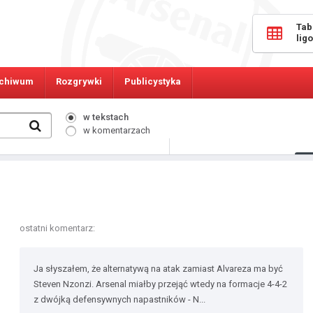
Tab
lig
chiwum
Rozgrywki
Publicystyka
w tekstach
w komentarzach
296
Osób online:
ostatni komentarz:
Ja słyszałem, że alternatywą na atak zamiast Alvareza ma być
Steven Nzonzi. Arsenal miałby przejąć wtedy na formacje 4-4-2
z dwójką defensywnych napastników - N...