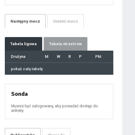
21
22
23
24
25
26
27
Następny
mecz
Ostatni
mecz
28
29
30
31
32
33
34
35
36
Tabela
ligowa
Tabela strzelców
37
38
39
40
Drużyna
M
W
R
P
Pkt
41
42
43
44
45
pokaż całą tabelę
46
47
48
49
50
51
52
53
54
Sonda
55
56
57
58
59
Musisz być zalogowany, aby posiadać dostęp do
60
ankiety.
61
100
101
102
103
104
105
106
107
108