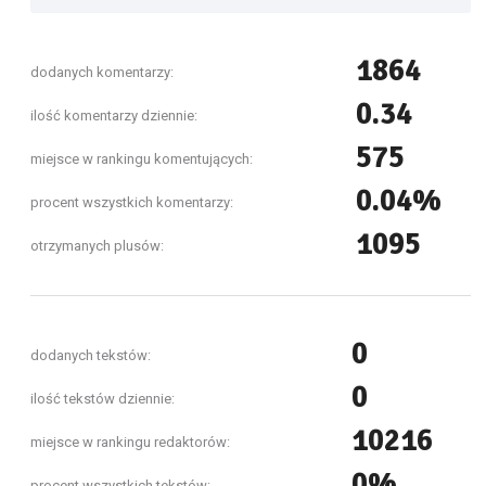
1864
dodanych komentarzy:
0.34
ilość komentarzy dziennie:
575
miejsce w rankingu komentujących:
0.04%
procent wszystkich komentarzy:
1095
otrzymanych plusów:
0
dodanych tekstów:
0
ilość tekstów dziennie:
10216
miejsce w rankingu redaktorów:
0%
procent wszystkich tekstów: