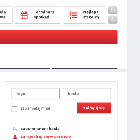
ela
Terminarz
Najlepsi
owa
spotkań
strzelcy
Oceny
pomeczowe
Typer
kanonierzy.com
UdanaRandka.com
1
2
3
4
5
6
7
8
zapamiętaj mnie
9
10
11
12
13
14
15
zapomniałem hasła
16
17
18
zarejestruj się w serwisie
19
20