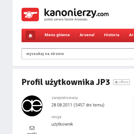
Menu główne
Arsenal
Historia
Ar
Profil użytkownika JP3
offline
zarejestrowany
28.08.2011
(5457 dni temu)
ranga
użytkownik
wyślij