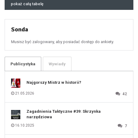
46
pokaż całą tabelę
47
48
49
50
51
52
53
54
55
Sonda
56
57
58
59
60
Musisz być zalogowany, aby posiadać dostęp do ankiety.
61
100
101
102
103
104
105
106
Publicystyka
Wywiady
107
108
109
110
111
112
Najgorszy Mistrz w historii?
113
114
115
116
21.05.2026
42
117
118
119
120
121
122
123
Zagadnienia Taktyczne #39: Skrzynka
124
125
narzędziowa
126
127
128
16.10.2025
7
129
130
131