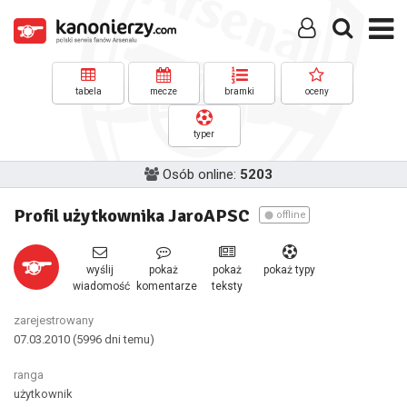
tabela
mecze
bramki
oceny
typer
Osób online:
5203
Profil użytkownika JaroAPSC
offline
wyślij
pokaż
pokaż
pokaż typy
wiadomość
komentarze
teksty
zarejestrowany
07.03.2010
(5996 dni temu)
ranga
użytkownik