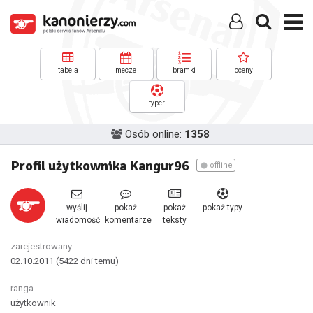
tabela
mecze
bramki
oceny
typer
Osób online:
1358
Profil użytkownika Kangur96
offline
wyślij
pokaż
pokaż
pokaż typy
wiadomość
komentarze
teksty
zarejestrowany
02.10.2011
(5422 dni temu)
ranga
użytkownik