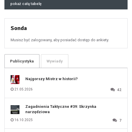
46
pokaż całą tabelę
47
48
49
50
51
52
53
54
55
Sonda
56
57
58
59
60
Musisz być zalogowany, aby posiadać dostęp do ankiety.
61
100
101
102
103
104
105
106
Publicystyka
Wywiady
107
108
109
110
111
112
Najgorszy Mistrz w historii?
113
114
115
116
21.05.2026
42
117
118
119
120
121
122
123
Zagadnienia Taktyczne #39: Skrzynka
124
125
narzędziowa
126
127
128
16.10.2025
7
129
130
131