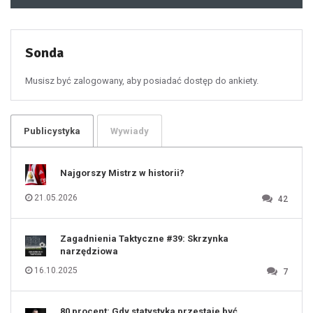
48
49
50
51
52
53
54
55
Sonda
56
57
58
59
60
Musisz być zalogowany, aby posiadać dostęp do ankiety.
61
100
101
102
103
104
105
106
Publicystyka
Wywiady
107
108
109
110
111
112
Najgorszy Mistrz w historii?
113
114
115
116
21.05.2026
42
117
118
119
120
121
122
123
Zagadnienia Taktyczne #39: Skrzynka
124
125
narzędziowa
126
127
128
16.10.2025
7
129
130
131
80 procent: Gdy statystyka przestaje być