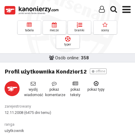
tabela
mecze
bramki
oceny
typer
Osób online:
358
Profil użytkownika Kondzior12
offline
wyślij
pokaż
pokaż
pokaż typy
wiadomość
komentarze
teksty
zarejestrowany
12.11.2008
(6475 dni temu)
ranga
użytkownik