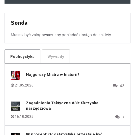
48
49
50
51
52
53
54
55
Sonda
56
57
58
59
60
Musisz być zalogowany, aby posiadać dostęp do ankiety.
61
100
101
102
103
104
105
106
Publicystyka
Wywiady
107
108
109
110
111
112
Najgorszy Mistrz w historii?
113
114
115
116
21.05.2026
42
117
118
119
120
121
122
123
Zagadnienia Taktyczne #39: Skrzynka
124
125
narzędziowa
126
127
128
16.10.2025
7
129
130
131
80 procent: Gdy statystyka przestaje być