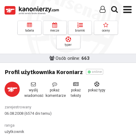
tabela
mecze
bramki
oceny
typer
Osób online:
663
Profil użytkownika Koroniarz
online
wyślij
pokaż
pokaż
pokaż typy
wiadomość
komentarze
teksty
zarejestrowany
06.08.2008
(6574 dni temu)
ranga
użytkownik