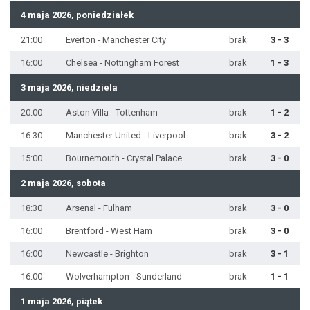
4 maja 2026, poniedziałek
21:00
Everton - Manchester City
brak
3 - 3
16:00
Chelsea - Nottingham Forest
brak
1 - 3
3 maja 2026, niedziela
20:00
Aston Villa - Tottenham
brak
1 - 2
16:30
Manchester United - Liverpool
brak
3 - 2
15:00
Bournemouth - Crystal Palace
brak
3 - 0
2 maja 2026, sobota
18:30
Arsenal - Fulham
brak
3 - 0
16:00
Brentford - West Ham
brak
3 - 0
16:00
Newcastle - Brighton
brak
3 - 1
16:00
Wolverhampton - Sunderland
brak
1 - 1
1 maja 2026, piątek