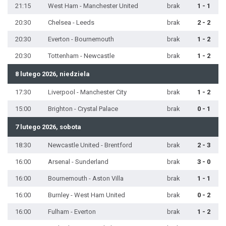
21:15
West Ham - Manchester United
brak
1 - 1
20:30
Chelsea - Leeds
brak
2 - 2
20:30
Everton - Bournemouth
brak
1 - 2
20:30
Tottenham - Newcastle
brak
1 - 2
8 lutego 2026, niedziela
17:30
Liverpool - Manchester City
brak
1 - 2
15:00
Brighton - Crystal Palace
brak
0 - 1
7 lutego 2026, sobota
18:30
Newcastle United - Brentford
brak
2 - 3
16:00
Arsenal - Sunderland
brak
3 - 0
16:00
Bournemouth - Aston Villa
brak
1 - 1
16:00
Burnley - West Ham United
brak
0 - 2
16:00
Fulham - Everton
brak
1 - 2