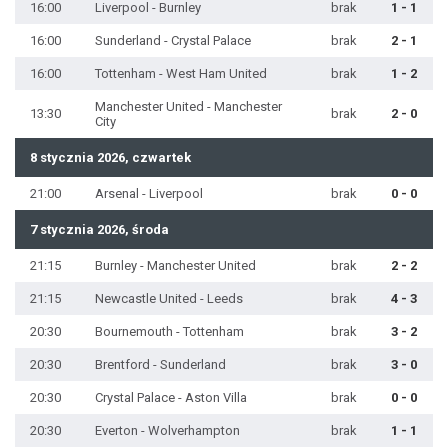
16:00
Liverpool - Burnley
brak
1 - 1
16:00
Sunderland - Crystal Palace
brak
2 - 1
16:00
Tottenham - West Ham United
brak
1 - 2
Manchester United - Manchester
13:30
brak
2 - 0
City
8 stycznia 2026, czwartek
21:00
Arsenal - Liverpool
brak
0 - 0
7 stycznia 2026, środa
21:15
Burnley - Manchester United
brak
2 - 2
21:15
Newcastle United - Leeds
brak
4 - 3
20:30
Bournemouth - Tottenham
brak
3 - 2
20:30
Brentford - Sunderland
brak
3 - 0
20:30
Crystal Palace - Aston Villa
brak
0 - 0
20:30
Everton - Wolverhampton
brak
1 - 1