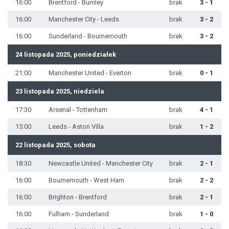
16:00
Brentford - Burnley
brak
3 - 1
16:00
Manchester City - Leeds
brak
3 - 2
16:00
Sunderland - Bournemouth
brak
3 - 2
24 listopada 2025, poniedziałek
21:00
Manchester United - Everton
brak
0 - 1
23 listopada 2025, niedziela
17:30
Arsenal - Tottenham
brak
4 - 1
15:00
Leeds - Aston Villa
brak
1 - 2
22 listopada 2025, sobota
18:30
Newcastle United - Manchester City
brak
2 - 1
16:00
Bournemouth - West Ham
brak
2 - 2
16:00
Brighton - Brentford
brak
2 - 1
16:00
Fulham - Sunderland
brak
1 - 0