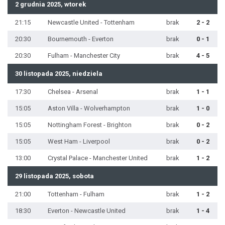
2 grudnia 2025, wtorek
21:15
Newcastle United - Tottenham
brak
2 - 2
20:30
Bournemouth - Everton
brak
0 - 1
20:30
Fulham - Manchester City
brak
4 - 5
30 listopada 2025, niedziela
17:30
Chelsea - Arsenal
brak
1 - 1
15:05
Aston Villa - Wolverhampton
brak
1 - 0
15:05
Nottingham Forest - Brighton
brak
0 - 2
15:05
West Ham - Liverpool
brak
0 - 2
13:00
Crystal Palace - Manchester United
brak
1 - 2
29 listopada 2025, sobota
21:00
Tottenham - Fulham
brak
1 - 2
18:30
Everton - Newcastle United
brak
1 - 4