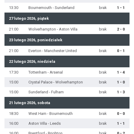
13:30
Bournemouth - Sunderland
brak
1 - 1
27 lutego 2026, piątek
21:00
Wolverhampton - Aston Villa
brak
2 - 0
23 lutego 2026, poniedziałek
21:00
Everton - Manchester United
brak
0 - 1
22 lutego 2026, niedziela
17:30
Tottenham - Arsenal
brak
1 - 4
15:00
Crystal Palace - Wolverhampton
brak
1 - 0
15:00
Sunderland - Fulham
brak
1 - 3
21 lutego 2026, sobota
18:30
West Ham - Bournemouth
brak
0 - 0
16:00
Aston Villa - Leeds
brak
1 - 1
16:00
Brentford - Brighton
brak
0 - 2