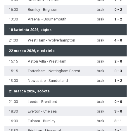
16:00
Burnley - Brighton
brak
0 - 2
13:30
Arsenal - Bournemouth
brak
1 - 2
10 kwietnia 2026, piątek
21:00
West Ham - Wolverhampton
brak
4 - 0
22 marca 2026, niedziela
15:15
Aston Villa - West Ham
brak
2 - 0
15:15
Tottenham - Nottingham Forest
brak
0 - 3
13:00
Newcastle - Sunderland
brak
1 - 2
21 marca 2026, sobota
21:00
Leeds - Brentford
brak
0 - 0
18:30
Everton - Chelsea
brak
3 - 0
16:00
Fulham - Burnley
brak
3 - 1
13:30
Brighton - Liverpool
brak
2 - 1