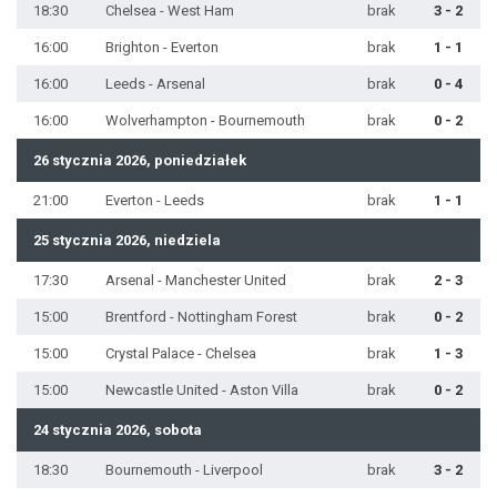
18:30
Chelsea - West Ham
brak
3 - 2
16:00
Brighton - Everton
brak
1 - 1
16:00
Leeds - Arsenal
brak
0 - 4
16:00
Wolverhampton - Bournemouth
brak
0 - 2
26 stycznia 2026, poniedziałek
21:00
Everton - Leeds
brak
1 - 1
25 stycznia 2026, niedziela
17:30
Arsenal - Manchester United
brak
2 - 3
15:00
Brentford - Nottingham Forest
brak
0 - 2
15:00
Crystal Palace - Chelsea
brak
1 - 3
15:00
Newcastle United - Aston Villa
brak
0 - 2
24 stycznia 2026, sobota
18:30
Bournemouth - Liverpool
brak
3 - 2