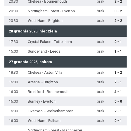
20:30
Chelsea - Bournemouth
brak
2 - 2
20:30
Nottingham Forest - Everton
brak
0 - 2
20:30
West Ham - Brighton
brak
2 - 2
28 grudnia 2025, niedziela
17:30
Crystal Palace - Tottenham
brak
0 - 1
15:00
Sunderland - Leeds
brak
1 - 1
27 grudnia 2025, sobota
18:30
Chelsea - Aston Villa
brak
1 - 2
16:00
Arsenal - Brighton
brak
2 - 1
16:00
Brentford - Bournemouth
brak
4 - 1
16:00
Burnley - Everton
brak
0 - 0
16:00
Liverpool - Wolverhampton
brak
2 - 1
16:00
West Ham - Fulham
brak
0 - 1
Nottingham Forest - Manchester