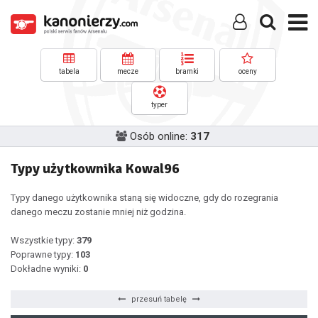
tabela
mecze
bramki
oceny
typer
Osób online:
317
Typy użytkownika Kowal96
Typy danego użytkownika staną się widoczne, gdy do rozegrania
danego meczu zostanie mniej niż godzina.
Wszystkie typy:
379
Poprawne typy:
103
Dokładne wyniki:
0
przesuń tabelę