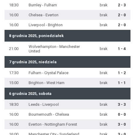
18:30
Burnley - Fulham
brak
2 - 3
16:00
Chelsea - Everton
brak
2 - 0
16:00
Liverpool - Brighton
brak
2 - 0
8 grudnia 2025, poniedziałek
Wolverhampton - Manchester
21:00
brak
1 - 4
United
7 grudnia 2025, niedziela
17:30
Fulham - Crystal Palace
brak
1 - 2
15:00
Brighton - West Ham
brak
1 - 1
6 grudnia 2025, sobota
18:30
Leeds - Liverpool
brak
3 - 3
16:00
Bournemouth - Chelsea
brak
0 - 0
16:00
Everton - Nottingham Forest
brak
3 - 0
16:00
Manchester City - Sunderland
brak
3 - 0