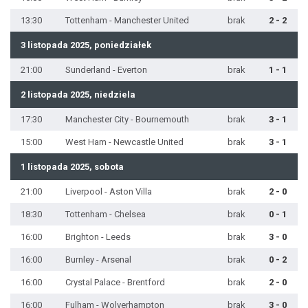
13:30
Tottenham - Manchester United
brak
2 - 2
3 listopada 2025, poniedziałek
21:00
Sunderland - Everton
brak
1 - 1
2 listopada 2025, niedziela
17:30
Manchester City - Bournemouth
brak
3 - 1
15:00
West Ham - Newcastle United
brak
3 - 1
1 listopada 2025, sobota
21:00
Liverpool - Aston Villa
brak
2 - 0
18:30
Tottenham - Chelsea
brak
0 - 1
16:00
Brighton - Leeds
brak
3 - 0
16:00
Burnley - Arsenal
brak
0 - 2
16:00
Crystal Palace - Brentford
brak
2 - 0
16:00
Fulham - Wolverhampton
brak
3 - 0