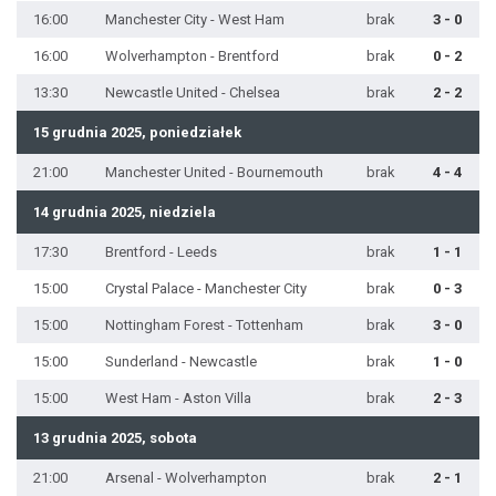
16:00
Manchester City - West Ham
brak
3 - 0
16:00
Wolverhampton - Brentford
brak
0 - 2
13:30
Newcastle United - Chelsea
brak
2 - 2
15 grudnia 2025, poniedziałek
21:00
Manchester United - Bournemouth
brak
4 - 4
14 grudnia 2025, niedziela
17:30
Brentford - Leeds
brak
1 - 1
15:00
Crystal Palace - Manchester City
brak
0 - 3
15:00
Nottingham Forest - Tottenham
brak
3 - 0
15:00
Sunderland - Newcastle
brak
1 - 0
15:00
West Ham - Aston Villa
brak
2 - 3
13 grudnia 2025, sobota
21:00
Arsenal - Wolverhampton
brak
2 - 1