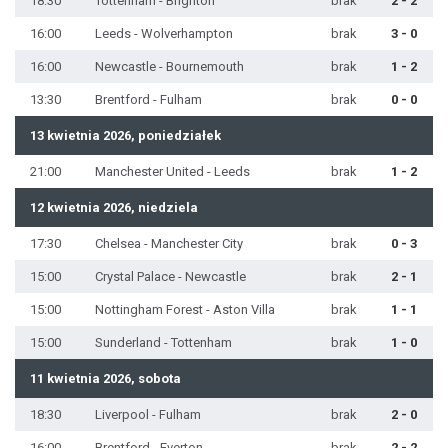
18:30
Tottenham - Brighton
brak
2 - 2
16:00
Leeds - Wolverhampton
brak
3 - 0
16:00
Newcastle - Bournemouth
brak
1 - 2
13:30
Brentford - Fulham
brak
0 - 0
13 kwietnia 2026, poniedziałek
21:00
Manchester United - Leeds
brak
1 - 2
12 kwietnia 2026, niedziela
17:30
Chelsea - Manchester City
brak
0 - 3
15:00
Crystal Palace - Newcastle
brak
2 - 1
15:00
Nottingham Forest - Aston Villa
brak
1 - 1
15:00
Sunderland - Tottenham
brak
1 - 0
11 kwietnia 2026, sobota
18:30
Liverpool - Fulham
brak
2 - 0
16:00
Brentford - Everton
brak
2 - 2