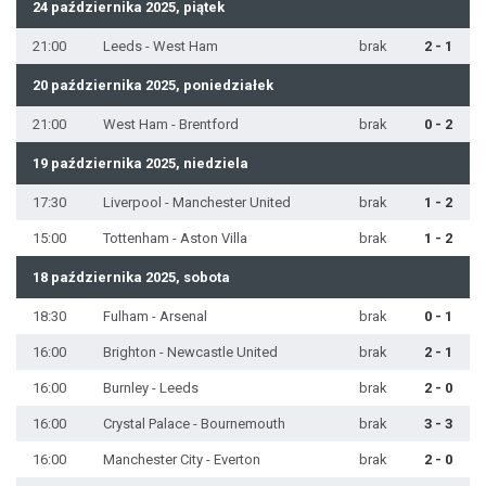
24 października 2025, piątek
21:00
Leeds - West Ham
brak
2 - 1
20 października 2025, poniedziałek
21:00
West Ham - Brentford
brak
0 - 2
19 października 2025, niedziela
17:30
Liverpool - Manchester United
brak
1 - 2
15:00
Tottenham - Aston Villa
brak
1 - 2
18 października 2025, sobota
18:30
Fulham - Arsenal
brak
0 - 1
16:00
Brighton - Newcastle United
brak
2 - 1
16:00
Burnley - Leeds
brak
2 - 0
16:00
Crystal Palace - Bournemouth
brak
3 - 3
16:00
Manchester City - Everton
brak
2 - 0