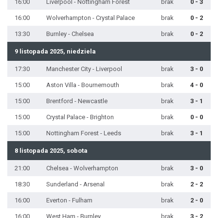
16:00
Liverpool - Nottingham Forest
brak
0 - 3
16:00
Wolverhampton - Crystal Palace
brak
0 - 2
13:30
Burnley - Chelsea
brak
0 - 2
9 listopada 2025, niedziela
17:30
Manchester City - Liverpool
brak
3 - 0
15:00
Aston Villa - Bournemouth
brak
4 - 0
15:00
Brentford - Newcastle
brak
3 - 1
15:00
Crystal Palace - Brighton
brak
0 - 0
15:00
Nottingham Forest - Leeds
brak
3 - 1
8 listopada 2025, sobota
21:00
Chelsea - Wolverhampton
brak
3 - 0
18:30
Sunderland - Arsenal
brak
2 - 2
16:00
Everton - Fulham
brak
2 - 0
16:00
West Ham - Burnley
brak
3 - 2