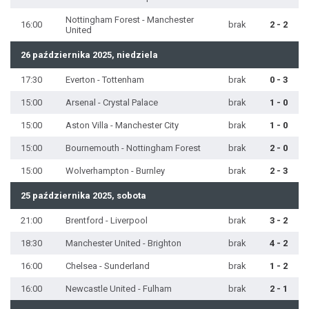
Nottingham Forest - Manchester
16:00
brak
2 - 2
United
26 października 2025, niedziela
17:30
Everton - Tottenham
brak
0 - 3
15:00
Arsenal - Crystal Palace
brak
1 - 0
15:00
Aston Villa - Manchester City
brak
1 - 0
15:00
Bournemouth - Nottingham Forest
brak
2 - 0
15:00
Wolverhampton - Burnley
brak
2 - 3
25 października 2025, sobota
21:00
Brentford - Liverpool
brak
3 - 2
18:30
Manchester United - Brighton
brak
4 - 2
16:00
Chelsea - Sunderland
brak
1 - 2
16:00
Newcastle United - Fulham
brak
2 - 1