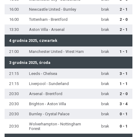
16:00
Newcastle United - Burnley
brak
2 - 1
16:00
Tottenham - Brentford
brak
2 - 0
13:30
Aston Villa - Arsenal
brak
2 - 1
4 grudnia 2025, czwartek
21:00
Manchester United - West Ham
brak
1 - 1
3 grudnia 2025, środa
21:15
Leeds - Chelsea
brak
3 - 1
21:15
Liverpool - Sunderland
brak
1 - 1
20:30
Arsenal - Brentford
brak
2 - 0
20:30
Brighton - Aston Villa
brak
3 - 4
20:30
Burnley - Crystal Palace
brak
0 - 1
Wolverhampton - Nottingham
20:30
brak
0 - 1
Forest