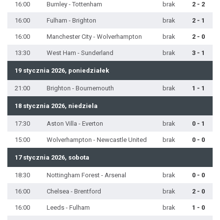
16:00
Burnley - Tottenham
brak
2 - 2
16:00
Fulham - Brighton
brak
2 - 1
16:00
Manchester City - Wolverhampton
brak
2 - 0
13:30
West Ham - Sunderland
brak
3 - 1
19 stycznia 2026, poniedziałek
21:00
Brighton - Bournemouth
brak
1 - 1
18 stycznia 2026, niedziela
17:30
Aston Villa - Everton
brak
0 - 1
15:00
Wolverhampton - Newcastle United
brak
0 - 0
17 stycznia 2026, sobota
18:30
Nottingham Forest - Arsenal
brak
0 - 0
16:00
Chelsea - Brentford
brak
2 - 0
16:00
Leeds - Fulham
brak
1 - 0