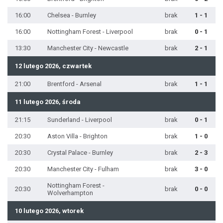
16:00
Chelsea - Burnley
brak
1 - 1
16:00
Nottingham Forest - Liverpool
brak
0 - 1
13:30
Manchester City - Newcastle
brak
2 - 1
12 lutego 2026, czwartek
21:00
Brentford - Arsenal
brak
1 - 1
11 lutego 2026, środa
21:15
Sunderland - Liverpool
brak
0 - 1
20:30
Aston Villa - Brighton
brak
1 - 0
20:30
Crystal Palace - Burnley
brak
2 - 3
20:30
Manchester City - Fulham
brak
3 - 0
Nottingham Forest -
20:30
brak
0 - 0
Wolverhampton
10 lutego 2026, wtorek