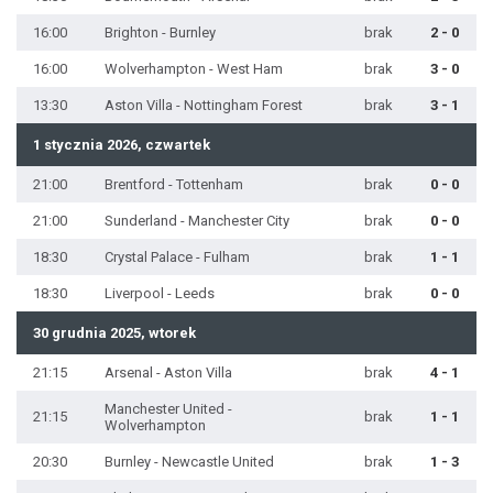
16:00
Brighton - Burnley
brak
2 - 0
16:00
Wolverhampton - West Ham
brak
3 - 0
13:30
Aston Villa - Nottingham Forest
brak
3 - 1
1 stycznia 2026, czwartek
21:00
Brentford - Tottenham
brak
0 - 0
21:00
Sunderland - Manchester City
brak
0 - 0
18:30
Crystal Palace - Fulham
brak
1 - 1
18:30
Liverpool - Leeds
brak
0 - 0
30 grudnia 2025, wtorek
21:15
Arsenal - Aston Villa
brak
4 - 1
Manchester United -
21:15
brak
1 - 1
Wolverhampton
20:30
Burnley - Newcastle United
brak
1 - 3