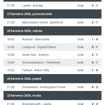
21:00
Leeds - Burnley
brak
3 - 1
27 kwietnia 2026, poniedziałek
21:00
Manchester United - Brentford
brak
2 - 1
25 kwietnia 2026, sobota
18:30
Arsenal - Newcastle
brak
1 - 0
16:00
Liverpool - Crystal Palace
brak
3 - 1
16:00
West Ham - Everton
brak
2 - 1
16:00
Wolverhampton - Tottenham
brak
0 - 1
13:30
Fulham - Aston Villa
brak
1 - 0
24 kwietnia 2026, piątek
21:00
Sunderland - Nottingham Forest
brak
0 - 5
22 kwietnia 2026, środa
21:00
Bournemouth - Leeds
brak
2 - 2