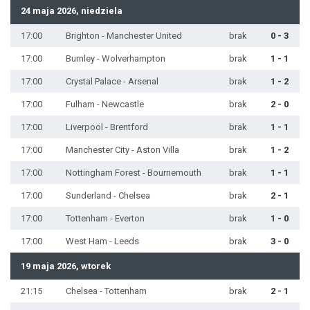
24 maja 2026, niedziela
17:00
Brighton - Manchester United
brak
0 - 3
17:00
Burnley - Wolverhampton
brak
1 - 1
17:00
Crystal Palace - Arsenal
brak
1 - 2
17:00
Fulham - Newcastle
brak
2 - 0
17:00
Liverpool - Brentford
brak
1 - 1
17:00
Manchester City - Aston Villa
brak
1 - 2
17:00
Nottingham Forest - Bournemouth
brak
1 - 1
17:00
Sunderland - Chelsea
brak
2 - 1
17:00
Tottenham - Everton
brak
1 - 0
17:00
West Ham - Leeds
brak
3 - 0
19 maja 2026, wtorek
21:15
Chelsea - Tottenham
brak
2 - 1