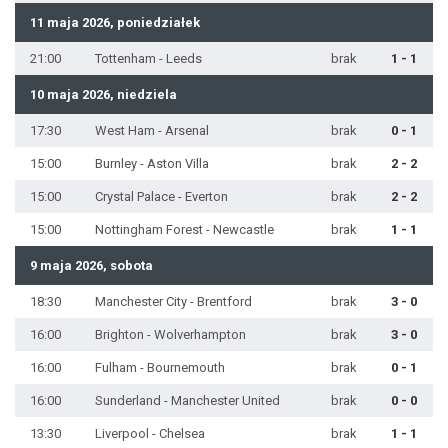
11 maja 2026, poniedziałek
21:00
Tottenham - Leeds
brak
1 - 1
10 maja 2026, niedziela
17:30
West Ham - Arsenal
brak
0 - 1
15:00
Burnley - Aston Villa
brak
2 - 2
15:00
Crystal Palace - Everton
brak
2 - 2
15:00
Nottingham Forest - Newcastle
brak
1 - 1
9 maja 2026, sobota
18:30
Manchester City - Brentford
brak
3 - 0
16:00
Brighton - Wolverhampton
brak
3 - 0
16:00
Fulham - Bournemouth
brak
0 - 1
16:00
Sunderland - Manchester United
brak
0 - 0
13:30
Liverpool - Chelsea
brak
1 - 1