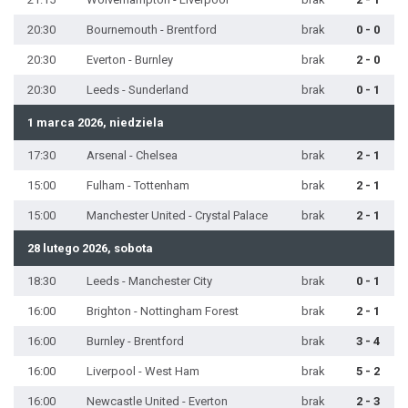
20:30
Bournemouth - Brentford
brak
0 - 0
20:30
Everton - Burnley
brak
2 - 0
20:30
Leeds - Sunderland
brak
0 - 1
1 marca 2026, niedziela
17:30
Arsenal - Chelsea
brak
2 - 1
15:00
Fulham - Tottenham
brak
2 - 1
15:00
Manchester United - Crystal Palace
brak
2 - 1
28 lutego 2026, sobota
18:30
Leeds - Manchester City
brak
0 - 1
16:00
Brighton - Nottingham Forest
brak
2 - 1
16:00
Burnley - Brentford
brak
3 - 4
16:00
Liverpool - West Ham
brak
5 - 2
16:00
Newcastle United - Everton
brak
2 - 3