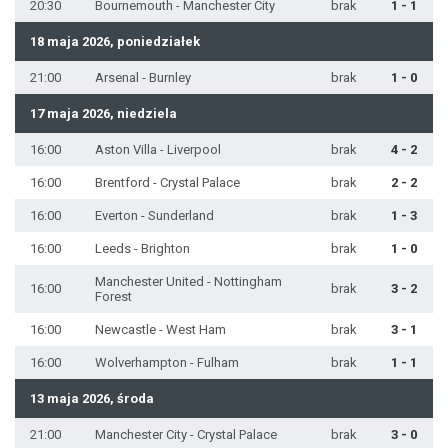
20:30
Bournemouth - Manchester City
brak
1 - 1
18 maja 2026, poniedziałek
21:00
Arsenal - Burnley
brak
1 - 0
17 maja 2026, niedziela
16:00
Aston Villa - Liverpool
brak
4 - 2
16:00
Brentford - Crystal Palace
brak
2 - 2
16:00
Everton - Sunderland
brak
1 - 3
16:00
Leeds - Brighton
brak
1 - 0
Manchester United - Nottingham
16:00
brak
3 - 2
Forest
16:00
Newcastle - West Ham
brak
3 - 1
16:00
Wolverhampton - Fulham
brak
1 - 1
13 maja 2026, środa
21:00
Manchester City - Crystal Palace
brak
3 - 0