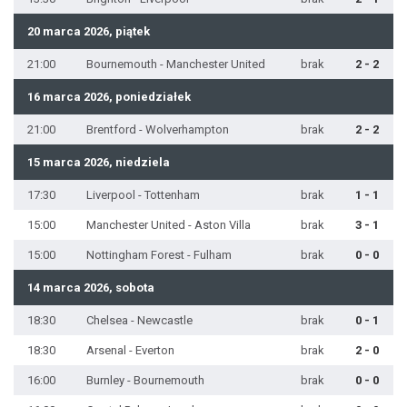
20 marca 2026, piątek
21:00
Bournemouth - Manchester United
brak
2 - 2
16 marca 2026, poniedziałek
21:00
Brentford - Wolverhampton
brak
2 - 2
15 marca 2026, niedziela
17:30
Liverpool - Tottenham
brak
1 - 1
15:00
Manchester United - Aston Villa
brak
3 - 1
15:00
Nottingham Forest - Fulham
brak
0 - 0
14 marca 2026, sobota
18:30
Chelsea - Newcastle
brak
0 - 1
18:30
Arsenal - Everton
brak
2 - 0
16:00
Burnley - Bournemouth
brak
0 - 0