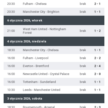
20:30
Fulham - Chelsea
brak
2 - 1
20:30
Manchester City - Brighton
brak
1 - 1
6 stycznia 2026, wtorek
West Ham United - Nottingham
21:00
brak
1 - 2
Forest
4 stycznia 2026, niedziela
18:30
Manchester City - Chelsea
brak
1 - 1
16:00
Fulham - Liverpool
brak
2 - 2
16:00
Everton - Brentford
brak
2 - 4
16:00
Newcastle United - Crystal Palace
brak
2 - 0
16:00
Tottenham - Sunderland
brak
1 - 1
13:30
Leeds - Manchester United
brak
1 - 1
3 stycznia 2026, sobota
18:30
Bournemouth - Arsenal
brak
2 - 3