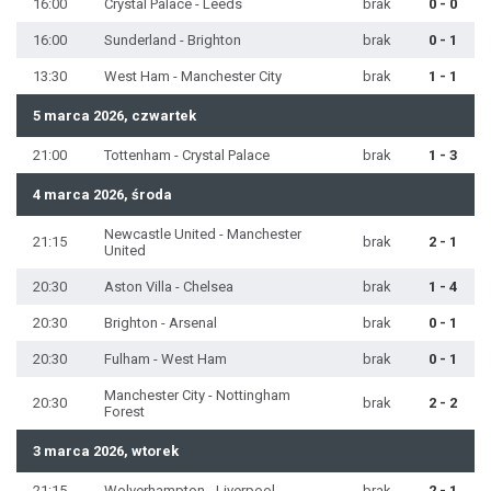
16:00
Crystal Palace - Leeds
brak
0 - 0
16:00
Sunderland - Brighton
brak
0 - 1
13:30
West Ham - Manchester City
brak
1 - 1
5 marca 2026, czwartek
21:00
Tottenham - Crystal Palace
brak
1 - 3
4 marca 2026, środa
Newcastle United - Manchester
21:15
brak
2 - 1
United
20:30
Aston Villa - Chelsea
brak
1 - 4
20:30
Brighton - Arsenal
brak
0 - 1
20:30
Fulham - West Ham
brak
0 - 1
Manchester City - Nottingham
20:30
brak
2 - 2
Forest
3 marca 2026, wtorek
21:15
Wolverhampton - Liverpool
brak
2 - 1