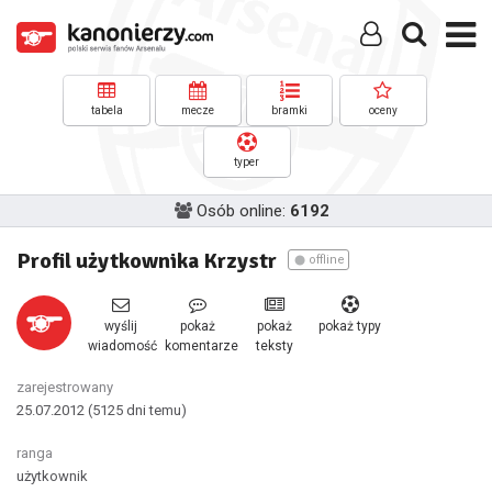
tabela
mecze
bramki
oceny
typer
Osób online:
6192
Profil użytkownika Krzystr
offline
wyślij
pokaż
pokaż
pokaż typy
wiadomość
komentarze
teksty
zarejestrowany
25.07.2012
(5125 dni temu)
ranga
użytkownik