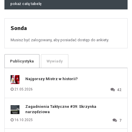
46
pokaż całą tabelę
47
48
49
50
51
52
53
54
55
Sonda
56
57
58
59
60
Musisz być zalogowany, aby posiadać dostęp do ankiety.
61
100
101
102
103
104
105
106
Publicystyka
Wywiady
107
108
109
110
111
112
Najgorszy Mistrz w historii?
113
114
115
116
21.05.2026
42
117
118
119
120
121
122
123
Zagadnienia Taktyczne #39: Skrzynka
124
125
narzędziowa
126
127
128
16.10.2025
7
129
130
131