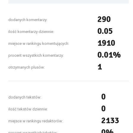
290
dodanych komentarzy:
0.05
ilość komentarzy dziennie:
1910
miejsce w rankingu komentujących:
0.01%
procent wszystkich komentarzy:
1
otrzymanych plusów:
0
dodanych tekstów:
0
ilość tekstów dziennie:
2133
miejsce w rankingu redaktorów:
0%
procent wszystkich tekstów: