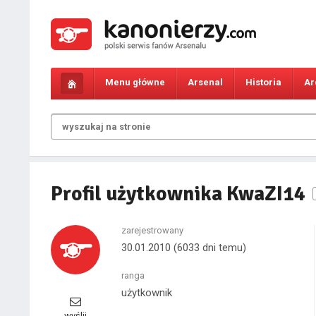
Menu główne
Arsenal
Historia
Ar
Profil użytkownika KwaZI14
zarejestrowany
30.01.2010
(6033 dni temu)
ranga
użytkownik
wyślij