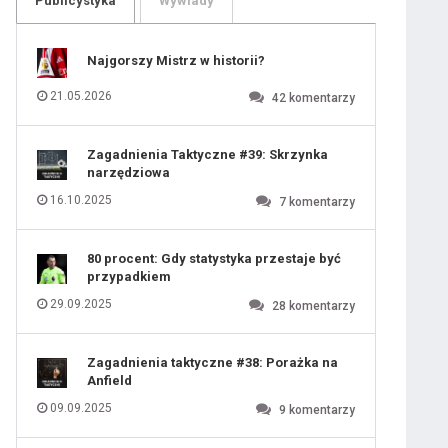
Publicystyka
Wywiady
109
110
111
112
113
114
Najgorszy Mistrz w historii?
115
116
117
118
21.05.2026
42
komentarzy
119
120
121
122
123
124
Zagadnienia Taktyczne #39: Skrzynka
125
126
narzędziowa
127
128
129
130
16.10.2025
7
komentarzy
131
80 procent: Gdy statystyka przestaje być
przypadkiem
29.09.2025
28
komentarzy
Zagadnienia taktyczne #38: Porażka na
Anfield
09.09.2025
9
komentarzy