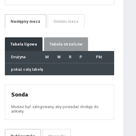
21
22
23
24
25
26
27
Następny
mecz
Ostatni
mecz
28
29
30
31
32
33
34
35
36
Tabela
ligowa
Tabela strzelców
37
38
39
40
Drużyna
M
W
R
P
Pkt
41
42
43
44
45
pokaż całą tabelę
46
47
48
49
50
51
52
53
54
Sonda
55
56
57
58
59
Musisz być zalogowany, aby posiadać dostęp do
60
ankiety.
61
100
101
102
103
104
105
106
107
108