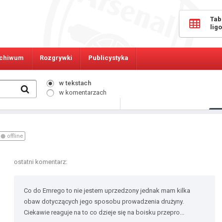
Tab
lig
chiwum
Rozgrywki
Publicystyka
w tekstach
w komentarzach
397
Osób online:
offline
ostatni komentarz:
Co do Emrego to nie jestem uprzedzony jednak mam kilka
obaw dotyczących jego sposobu prowadzenia drużyny.
Ciekawie reaguje na to co dzieje się na boisku przepro...