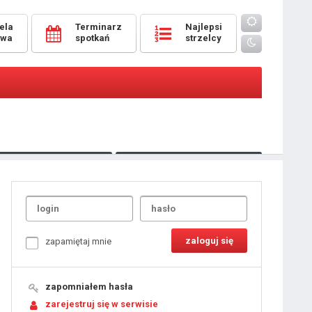
ela
Terminarz
Najlepsi
owa
spotkań
strzelcy
Oceny
pomeczowe
Typer
kanonierzy.com
UdanaRandka.com
1
2
3
4
5
6
7
8
zapamiętaj mnie
9
10
11
12
13
14
15
zapomniałem hasła
16
17
18
zarejestruj się w serwisie
19
20