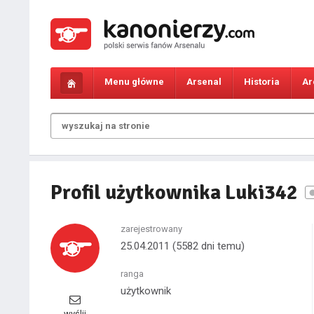
Menu główne
Arsenal
Historia
Ar
Profil użytkownika Luki342
zarejestrowany
25.04.2011
(5582 dni temu)
ranga
użytkownik
wyślij