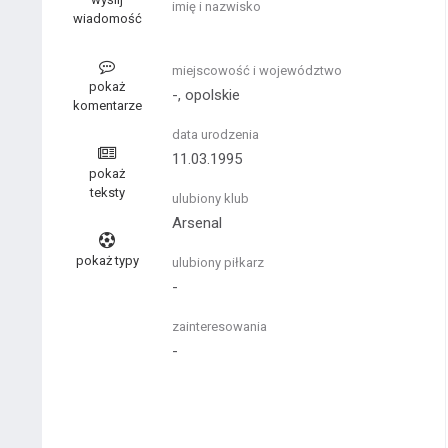
imię i nazwisko
wiadomość
miejscowość i województwo
pokaż
-, opolskie
komentarze
data urodzenia
11.03.1995
pokaż
teksty
ulubiony klub
Arsenal
pokaż typy
ulubiony piłkarz
-
zainteresowania
-