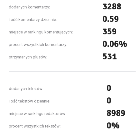
3288
dodanych komentarzy:
0.59
ilość komentarzy dziennie:
359
miejsce w rankingu komentujących:
0.06%
procent wszystkich komentarzy:
531
otrzymanych plusów:
0
dodanych tekstów:
0
ilość tekstów dziennie:
8989
miejsce w rankingu redaktorów:
0%
procent wszystkich tekstów: