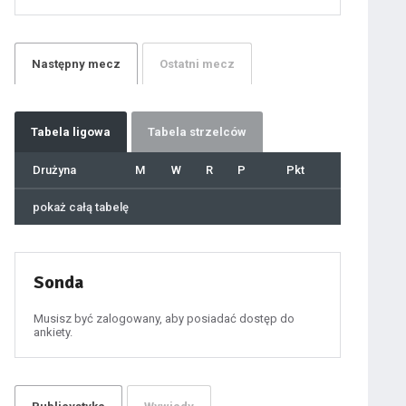
21
22
23
24
25
26
27
Następny
mecz
Ostatni
mecz
28
29
30
31
32
33
34
35
36
Tabela
ligowa
Tabela strzelców
37
38
39
40
Drużyna
M
W
R
P
Pkt
41
42
43
44
45
pokaż całą tabelę
46
47
48
49
50
51
52
53
54
Sonda
55
56
57
58
59
Musisz być zalogowany, aby posiadać dostęp do
60
ankiety.
61
100
101
102
103
104
105
106
107
108