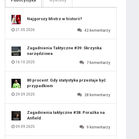
Publicystyka
Wywiady
109
110
111
112
113
114
Najgorszy Mistrz w historii?
115
116
117
118
21.05.2026
42
komentarzy
119
120
121
122
123
124
Zagadnienia Taktyczne #39: Skrzynka
125
126
narzędziowa
127
128
129
130
16.10.2025
7
komentarzy
131
80 procent: Gdy statystyka przestaje być
przypadkiem
29.09.2025
28
komentarzy
Zagadnienia taktyczne #38: Porażka na
Anfield
09.09.2025
9
komentarzy