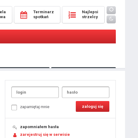
ela
Terminarz
Najlepsi
owa
spotkań
strzelcy
Oceny
pomeczowe
Typer
kanonierzy.com
UdanaRandka.com
1
2
3
4
5
6
7
8
zapamiętaj mnie
9
10
11
12
13
14
15
zapomniałem hasła
16
17
18
zarejestruj się w serwisie
19
20