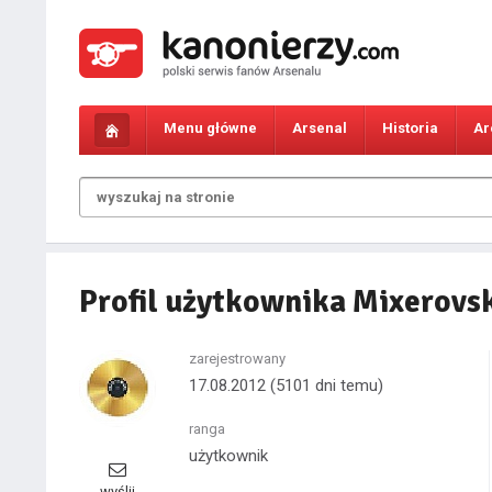
Menu główne
Arsenal
Historia
Ar
Profil użytkownika Mixerovs
zarejestrowany
17.08.2012
(5101 dni temu)
ranga
użytkownik
wyślij