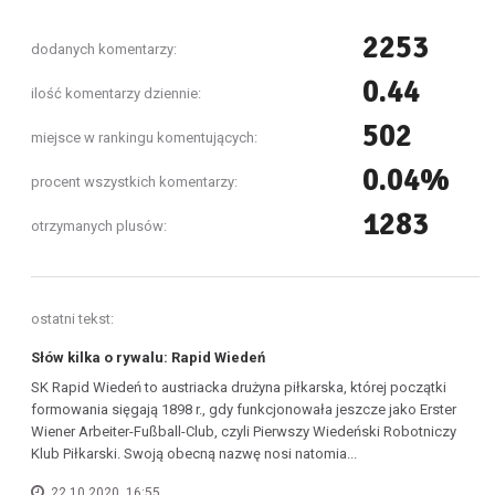
2253
dodanych komentarzy:
0.44
ilość komentarzy dziennie:
502
miejsce w rankingu komentujących:
0.04%
procent wszystkich komentarzy:
1283
otrzymanych plusów:
ostatni tekst:
Słów kilka o rywalu: Rapid Wiedeń
SK Rapid Wiedeń to austriacka drużyna piłkarska, której początki
formowania sięgają 1898 r., gdy funkcjonowała jeszcze jako Erster
Wiener Arbeiter-Fußball-Club, czyli Pierwszy Wiedeński Robotniczy
Klub Piłkarski. Swoją obecną nazwę nosi natomia...
22.10.2020, 16:55