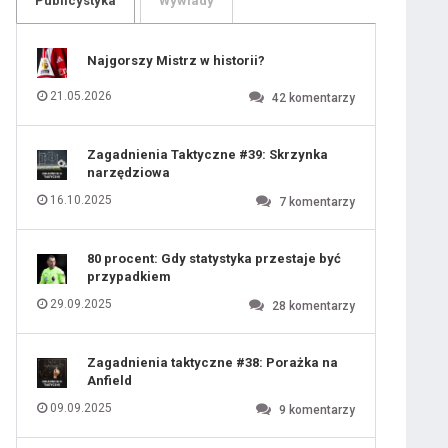
Publicystyka
Wywiady
109
110
111
112
113
114
Najgorszy Mistrz w historii?
115
116
117
118
21.05.2026
42
komentarzy
119
120
121
122
123
124
Zagadnienia Taktyczne #39: Skrzynka
125
126
narzędziowa
127
128
129
130
16.10.2025
7
komentarzy
131
80 procent: Gdy statystyka przestaje być
przypadkiem
29.09.2025
28
komentarzy
Zagadnienia taktyczne #38: Porażka na
Anfield
09.09.2025
9
komentarzy