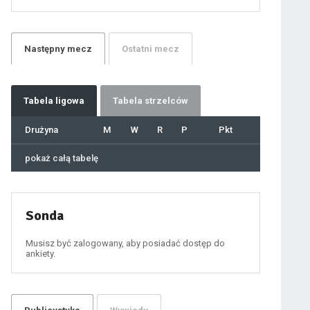
21
22
23
24
25
26
27
Następny
mecz
Ostatni
mecz
28
29
30
31
32
33
34
35
36
Tabela
ligowa
Tabela strzelców
37
38
39
40
Drużyna
M
W
R
P
Pkt
41
42
43
44
45
pokaż całą tabelę
46
47
48
49
50
51
52
53
54
Sonda
55
56
57
58
59
Musisz być zalogowany, aby posiadać dostęp do
60
ankiety.
61
100
101
102
103
104
105
106
107
108