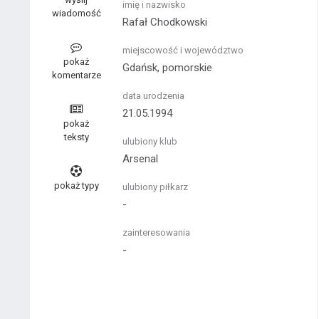
imię i nazwisko
wiadomość
Rafał Chodkowski
miejscowość i województwo
pokaż
Gdańsk, pomorskie
komentarze
data urodzenia
21.05.1994
pokaż
teksty
ulubiony klub
Arsenal
pokaż typy
ulubiony piłkarz
-
zainteresowania
-