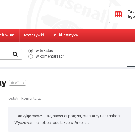
Tab
lig
chiwum
Rozgrywki
Publicystyka
w tekstach
w komentarzach
705
Osób online:
ky
offline
ostatni komentarz:
- Brazylijczycy?! - Tak, nawet ci potężni, prastarzy Canarinhos.
Wyczuwam ich obecność także w Arsenalu....