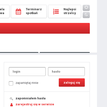
ela
Terminarz
Najlepsi
owa
spotkań
strzelcy
Oceny
pomeczowe
Typer
kanonierzy.com
UdanaRandka.com
1
2
3
4
5
6
7
8
zapamiętaj mnie
9
10
11
12
13
14
15
zapomniałem hasła
16
17
18
zarejestruj się w serwisie
19
20