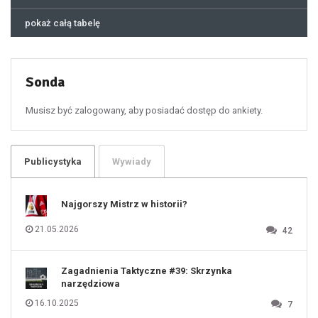
44
45
46
pokaż całą tabelę
47
48
49
50
51
52
53
54
55
Sonda
56
57
58
59
60
Musisz być zalogowany, aby posiadać dostęp do ankiety.
61
100
101
102
103
104
105
106
Publicystyka
Wywiady
107
108
109
110
111
112
Najgorszy Mistrz w historii?
113
114
115
116
21.05.2026
42
117
118
119
120
121
122
123
Zagadnienia Taktyczne #39: Skrzynka
124
125
narzędziowa
126
127
128
16.10.2025
7
129
130