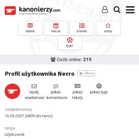
tabela
mecze
bramki
oceny
typer
Osób online:
219
Profil użytkownika Necro
offline
wyślij
pokaż
pokaż
pokaż typy
wiadomość
komentarze
teksty
zarejestrowany
16.09.2007
(6899 dni temu)
ranga
użytkownik