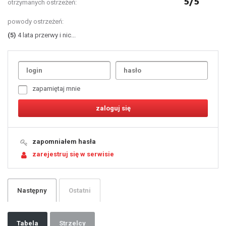
5/5
otrzymanych ostrzeżeń:
powody ostrzeżeń:
(5)
4 lata przerwy i nic...
Uda
1
2
3
4
5
6
7
zapamiętaj mnie
8
9
10
11
12
13
14
15
16
17
18
19
zapomniałem hasła
20
21
zarejestruj się w serwisie
22
23
24
25
26
27
28
29
Następny
Ostatni
30
31
32
33
34
35
36
37
Tabela
Strzelcy
38