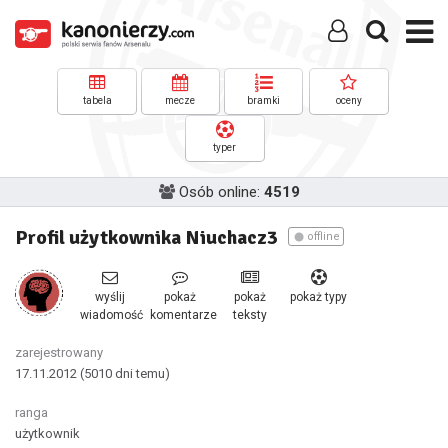
tabela
mecze
bramki
oceny
typer
Osób online:
4519
Profil użytkownika Niuchacz3
offline
wyślij
pokaż
pokaż
pokaż typy
wiadomość
komentarze
teksty
zarejestrowany
17.11.2012
(5010 dni temu)
ranga
użytkownik