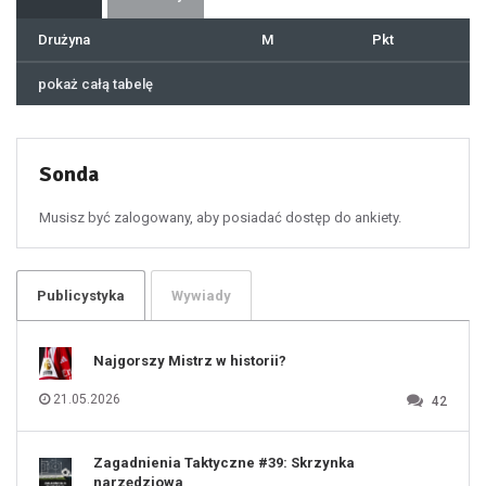
39
40
41
Drużyna
M
Pkt
42
43
44
45
46
pokaż całą tabelę
47
48
49
50
51
52
53
54
55
Sonda
56
57
58
59
60
Musisz być zalogowany, aby posiadać dostęp do ankiety.
61
100
101
102
103
104
105
106
Publicystyka
Wywiady
107
108
109
110
111
112
Najgorszy Mistrz w historii?
113
114
115
116
21.05.2026
42
117
118
119
120
121
122
123
Zagadnienia Taktyczne #39: Skrzynka
124
125
narzędziowa