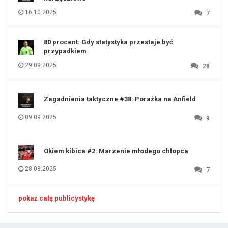
126
127
128
16.10.2025
7
129
130
131
80 procent: Gdy statystyka przestaje być
przypadkiem
29.09.2025
28
Zagadnienia taktyczne #38: Porażka na Anfield
09.09.2025
9
Okiem kibica #2: Marzenie młodego chłopca
28.08.2025
7
pokaż całą publicystykę